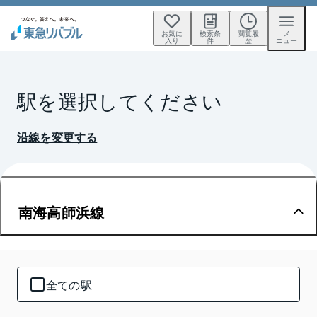
お気に
検索条
閲覧履
メ
入り
件
歴
ニュー
駅を選択してください
沿線を変更する
南海高師浜線
全ての駅