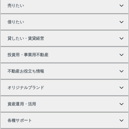
売りたい
買いたいTOP
借りたい
マンションの購入
売りたいTOP
貸したい・賃貸経営
新築・分譲マンションの購入
マンションの売却・査定
借りたいTOP
投資用・事業用不動産
中古マンションの購入
一戸建ての売却・査定
物件を借りる
貸したいTOP
不動産お役立ち情報
一戸建ての購入
土地の売却・査定
オフィス・店舗の賃貸
無料賃料査定
投資用・事業用不動産TOP
オリジナルブランド
新築一戸建ての購入
スピードAI査定
借りるときの流れ
マンション賃料データ
投資用不動産
不動産お役立ち情報
資産運用・活用
中古一戸建ての購入
不動産売却について
借りるガイド
賃貸管理プラン
事業用不動産
不動産AIアドバイザー Tellus Talk
当社売主リノベーションマンション
各種サポート
一棟リノベーションマンション L`GENTE（ルジェン
土地の購入
不動産査定について
リロケーションについて
マンション投資
マンションライブラリー
等価交換事業
テ）