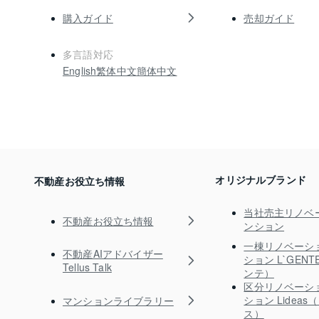
購入ガイド
売却ガイド
多言語対応
English
繁体中文
簡体中文
オリジナルブランド
不動産お役立ち情報
当社売主リノベ
不動産お役立ち情報
ンション
一棟リノベーシ
不動産AIアドバイザー
ション L`GEN
Tellus Talk
ンテ）
区分リノベーシ
ション Lidea
マンションライブラリー
ス）