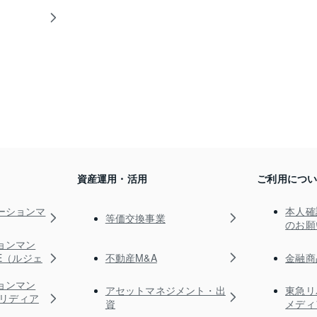
資産運用・活用
ご利用につ
ーションマ
本人確
等価交換事業
のお願
ョンマン
不動産M&A
金融商
TE（ルジェ
ョンマン
アセットマネジメント・出
東急リ
s（リディア
資
メディ