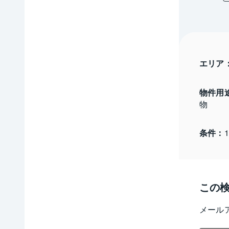
エリア
物件用
物
条件：
この
メール