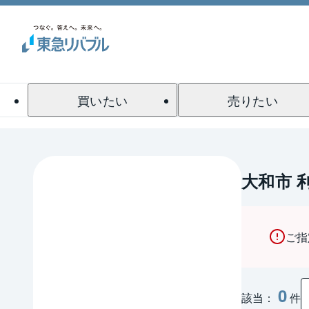
買いたい
売りたい
大和市 
ご指
0
該当：
件