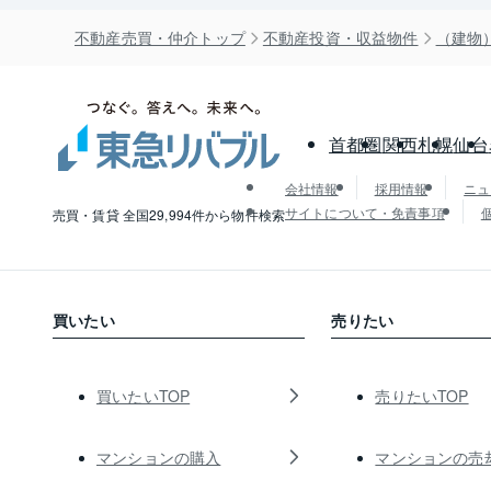
不動産売買・仲介トップ
不動産投資・収益物件
（建物
首都圏
関西
札幌
仙台
会社情報
採用情報
ニュ
サイトについて・免責事項
売買・賃貸 全国29,994件から物件検索
買いたい
売りたい
買いたいTOP
売りたいTOP
マンションの購入
マンションの売