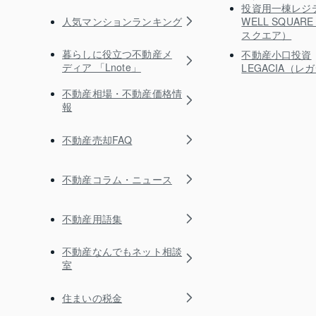
投資用一棟レジ
人気マンションランキング
WELL SQUA
スクエア）
暮らしに役立つ不動産メ
不動産小口投資
ディア 「Lnote」
LEGACIA（レ
不動産相場・不動産価格情
報
不動産売却FAQ
不動産コラム・ニュース
不動産用語集
不動産なんでもネット相談
室
住まいの税金