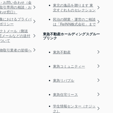
・お問い合わせ（金
東北の逸品を贈ります 東
取引専用の相談・お
北すぐれものセレクション
わせ窓口）
集におけるプライバ
民泊の開業・運営のご相談
ポリシー
は「ReINN株式会社」まで
クトメール（郵送
東急不動産ホールディングスグルー
Eメールなどの送付
プリンク
ついて
物取引業者の皆様へ
東急不動産
東急コミュニティー
東急リバブル
東急住宅リース
学生情報センター（ナジッ
ク）