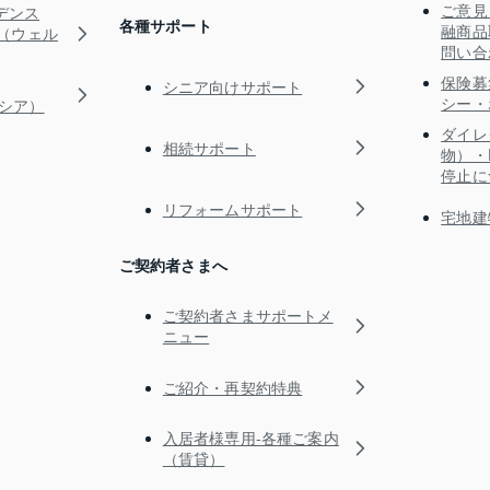
ご意見
デンス
各種サポート
融商品
RE（ウェル
問い合
保険募
シニア向けサポート
シー・
ガシア）
ダイレ
相続サポート
物）・
停止に
リフォームサポート
宅地建
ご契約者さまへ
ご契約者さまサポートメ
ニュー
ご紹介・再契約特典
入居者様専用-各種ご案内
（賃貸）