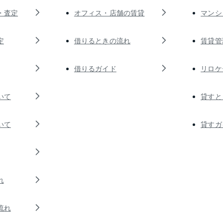
・査定
オフィス・店舗の賃貸
マンシ
定
借りるときの流れ
賃貸管
借りるガイド
リロケ
いて
貸すと
いて
貸すガ
れ
流れ