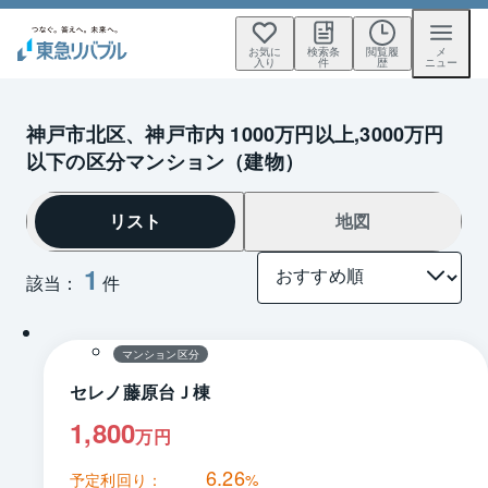
お気に
検索条
閲覧履
メ
入り
件
歴
ニュー
神戸市北区、神戸市内 1000万円以上,3000万円
以下の区分マンション（建物）
リスト
地図
1
該当：
件
1 / 0
間取り
マンション区分
セレノ藤原台Ｊ棟
1,800
万円
6.26
予定利回り：
%