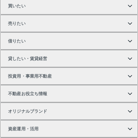
買いたい
売りたい
買いたいTOP
借りたい
マンションの購入
売りたいTOP
貸したい・賃貸経営
新築・分譲マンションの購入
マンションの売却・査定
借りたいTOP
投資用・事業用不動産
中古マンションの購入
一戸建ての売却・査定
物件を借りる
貸したいTOP
不動産お役立ち情報
一戸建ての購入
土地の売却・査定
オフィス・店舗の賃貸
無料賃料査定
投資用・事業用不動産TOP
オリジナルブランド
新築一戸建ての購入
スピードAI査定
借りるときの流れ
マンション賃料データ
投資用不動産
不動産お役立ち情報
資産運用・活用
中古一戸建ての購入
不動産売却について
借りるガイド
賃貸管理プラン
事業用不動産
不動産AIアドバイザー Tellus Talk
当社売主リノベーションマンション