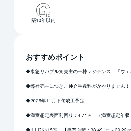
築10年以内
おすすめポイント
◆東急リバブル㈱売主の一棟レジデンス　「ウェ
◆弊社売主につき、仲介手数料がかかりません！
◆2026年11月下旬竣工予定
◆満室想定表面利回り：4.71％　（満室想定年収：20
◆１LDK×15室、【専有面積：38.491㎡～39.22