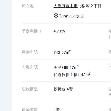
所在地
大阪府
豊中市
北桜塚２丁目
Googleマップ
予定利回り
4.71%
建物面積
2
742.57m
土地面積
2
実測369.57m
2
私道負担面積1.42m
建物構造
鉄骨造 4階
建物階数
4階