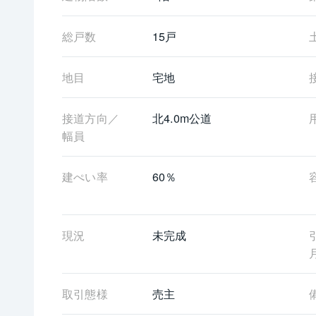
総戸数
15戸
地目
宅地
接道方向／
北4.0m公道
幅員
建ぺい率
60％
現況
未完成
取引態様
売主