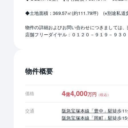
◆土地面積：369.57㎡(約111.79坪)　(※別途私道
物件の詳細およびお問い合わせにつきましては、
店舗フリーダイヤル：０１２０－９１９－９３０
物件概要
4
4,000
価格
億
万円
（税込）
交通
阪急宝塚本線
「豊中」駅
徒歩11
阪急宝塚本線
「岡町」駅
徒歩15