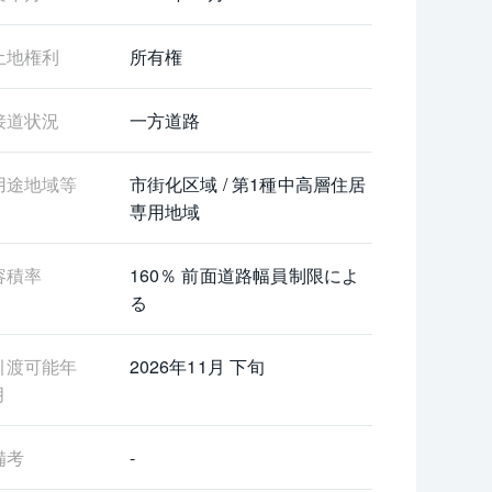
土地権利
所有権
接道状況
一方道路
用途地域等
市街化区域 / 第1種中高層住居
専用地域
容積率
160％ 前面道路幅員制限によ
る
引渡可能年
2026年11月 下旬
月
備考
-