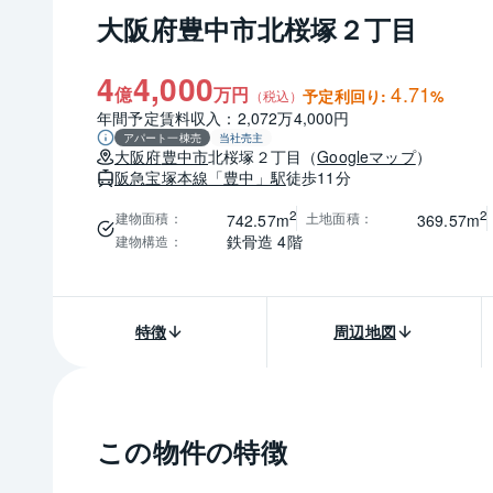
大阪府豊中市北桜塚２丁目
4
4,000
4.71
億
万円
予定利回り:
%
（税込）
年間予定賃料収入：2,072万4,000円
アパート一棟売
当社売主
大阪府
豊中市
北桜塚２丁目
（
Googleマップ
）
阪急宝塚本線
「豊中」駅
徒歩11分
2
2
建物面積
：
土地面積
：
742.57m
369.57m
鉄骨造 4階
建物構造
：
特徴
周辺地図
この物件の特徴