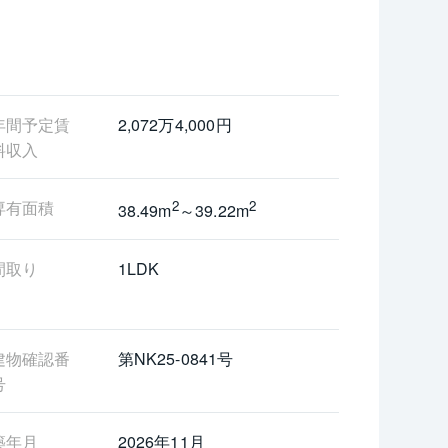
年間予定賃
2,072万4,000円
料収入
専有面積
2
2
38.49m
～39.22m
間取り
1LDK
建物確認番
第NK25-0841号
号
築年月
2026年11月