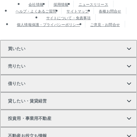
会社情報
採用情報
ニュースリリース
ヘルプ・よくあるご質問
サイトマップ
各種お問合せ
サイトについて・免責事項
個人情報保護・プライバシーポリシー
ご意見・お問合せ
買いたい
売りたい
買いたいTOP
借りたい
マンションの購入
売りたいTOP
貸したい・賃貸経営
新築・分譲マンションの購入
マンションの売却・査定
借りたいTOP
投資用・事業用不動産
中古マンションの購入
一戸建ての売却・査定
物件を借りる
貸したいTOP
不動産お役立ち情報