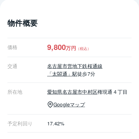
は、12.86％です。
物件概要
■その他
・境界非明示、売主の契約不適合責任免責
・容積率をオーバーした既存不適格建物のため、再建
築の際は同規模の建物は建てられません。
9,800
価格
万円
（税込）
　また、建ぺい率をオーバーしており、監督官庁によ
る是正命令を受ける可能性があります。
交通
名古屋市営地下鉄桜通線
「太閤通」駅
徒歩7分
所在地
愛知県
名古屋市中村区
権現通４丁目
Googleマップ
予定利回り
17.42%