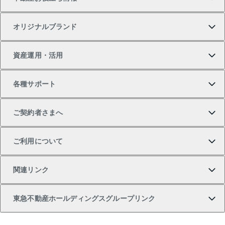
一戸建ての購入
土地の売却・査定
オフィス・店舗の賃貸
無料賃料査定
投資用・事業用不動産TOP
オリジナルブランド
新築一戸建ての購入
スピードAI査定
借りるときの流れ
マンション賃料データ
投資用不動産
不動産お役立ち情報
資産運用・活用
中古一戸建ての購入
不動産売却について
借りるガイド
賃貸管理プラン
事業用不動産
不動産AIアドバイザー Tellus Talk
当社売主リノベーションマンション
各種サポート
一棟リノベーションマンション L`GENTE（ルジェン
土地の購入
不動産査定について
リロケーションについて
マンション投資
マンションライブラリー
等価交換事業
テ）
ご契約者さまへ
不動産購入の流れ
売却サービス
貸すときの流れ
投資用マンション
人気マンションランキング
区分リノベーションマンション Lideas（リディアス）
不動産M&A
シニア向けサポート
ご利用について
投資用一棟レジデンスWELL SQUARE（ウェルスクエ
注目キーワード物件特集
不動産売却の流れ
貸すガイド
マンション一棟
暮らしに役立つ不動産メディア 「Lnote」
アセットマネジメント・出資
相続サポート
ご契約者さまサポートメニュー
ア）
関連リンク
購入ガイド
不動産買換えの流れ
アパート経営
不動産相場・不動産価格情報
不動産小口投資 LEGACIA（レガシア）
リフォームサポート
ご紹介・再契約特典
本人確認に関するお客様へのお願い
東急不動産ホールディングスグループリンク
売却ガイド
アパート投資用物件
不動産売却FAQ
入居者様専用-各種ご案内（賃貸）
金融商品取引について
すまいValue
多言語対応