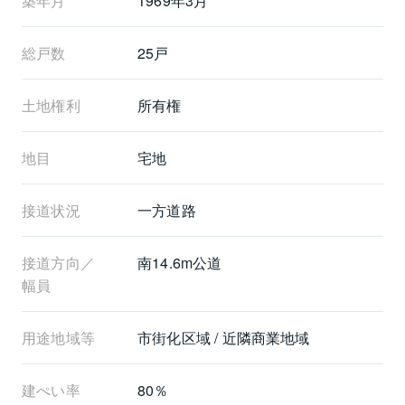
築年月
1969年3月
総戸数
25戸
土地権利
所有権
地目
宅地
接道状況
一方道路
接道方向／
南14.6m公道
幅員
用途地域等
市街化区域 / 近隣商業地域
建ぺい率
80％