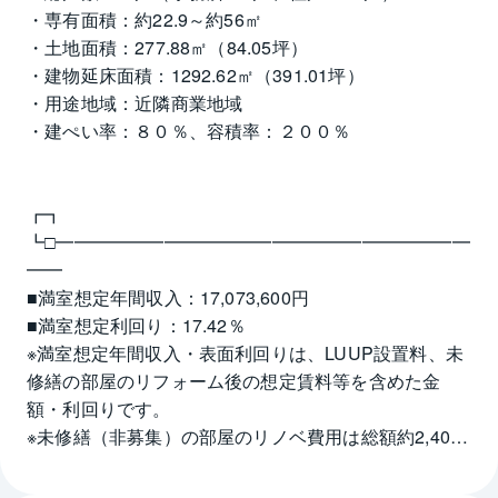
・専有面積：約22.9～約56㎡
・土地面積：277.88㎡（84.05坪）
・建物延床面積：1292.62㎡（391.01坪）
・用途地域：近隣商業地域
・建ぺい率：８０％、容積率：２００％
┏┓　　
┗□━━━━━━━━━━━━━━━━━━━━━━━
━━
■満室想定年間収入：17,073,600円
■満室想定利回り：17.42％
※満室想定年間収入・表面利回りは、LUUP設置料、未
修繕の部屋のリフォーム後の想定賃料等を含めた金
額・利回りです。
※未修繕（非募集）の部屋のリノベ費用は総額約2,400
万円
※未修繕（非募集）のお部屋を除く、満室想定利回り