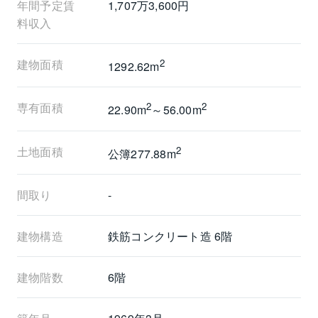
年間予定賃
1,707万3,600円
料収入
建物面積
2
1292.62m
専有面積
2
2
22.90m
～56.00m
土地面積
2
公簿277.88m
間取り
-
建物構造
鉄筋コンクリート造 6階
建物階数
6階