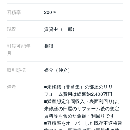
容積率
200％
現況
賃貸中（一部）
引渡可能年
相談
月
取引態様
媒介（仲介）
備考
■未修繕（非募集）の部屋のリリ
フォーム費用は総額約2,400万円
■満室想定年間収入・表面利回りは、
未修繕の部屋のリフォーム後の想定
賃料等を含めた金額・利回りです
■容積率をオーバーした既存不適格建