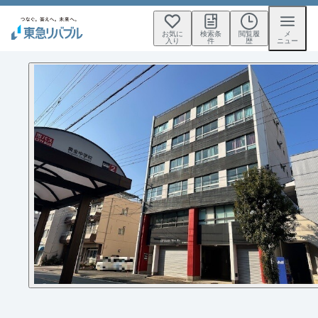
お気に
検索条
閲覧履
メ
入り
件
歴
ニュー