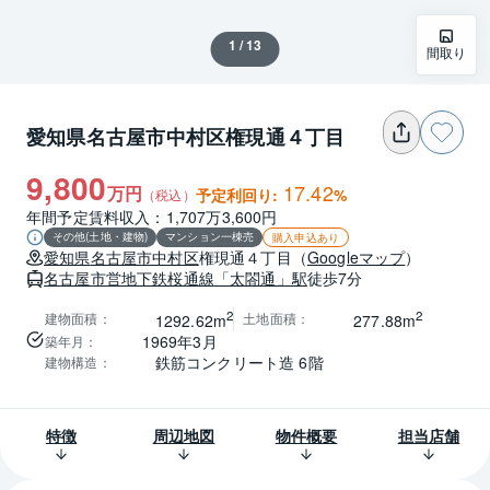
1 / 13
間取り
愛知県名古屋市中村区権現通４丁目
9,800
17.42
万円
予定利回り:
%
（税込）
年間予定賃料収入：1,707万3,600円
その他(土地・建物)
マンション一棟売
購入申込あり
愛知県
名古屋市中村区
権現通４丁目
（
Googleマップ
）
名古屋市営地下鉄桜通線
「太閤通」駅
徒歩7分
2
2
建物面積
：
土地面積
：
1292.62m
277.88m
1969年3月
築年月
：
鉄筋コンクリート造 6階
建物構造
：
特徴
周辺地図
物件概要
担当店舗