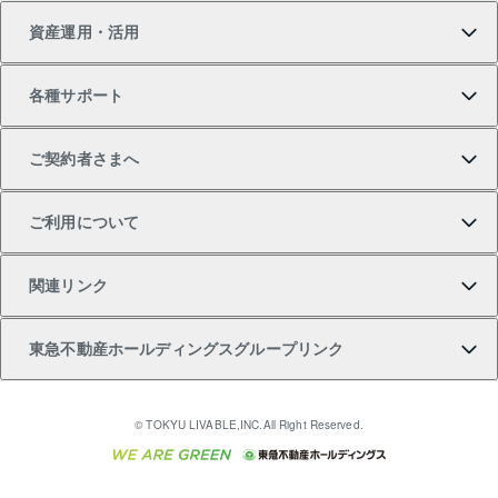
資産運用・活用
中古一戸建ての購入
不動産売却について
借りるガイド
賃貸管理プラン
事業用不動産
不動産AIアドバイザー Tellus Talk
当社売主リノベーションマンション
各種サポート
一棟リノベーションマンション L`GENTE（ルジェン
土地の購入
不動産査定について
リロケーションについて
マンション投資
マンションライブラリー
等価交換事業
テ）
ご契約者さまへ
不動産購入の流れ
売却サービス
貸すときの流れ
投資用マンション
人気マンションランキング
区分リノベーションマンション Lideas（リディアス）
不動産M&A
シニア向けサポート
ご利用について
投資用一棟レジデンスWELL SQUARE（ウェルスクエ
注目キーワード物件特集
不動産売却の流れ
貸すガイド
マンション一棟
暮らしに役立つ不動産メディア 「Lnote」
アセットマネジメント・出資
相続サポート
ご契約者さまサポートメニュー
ア）
関連リンク
購入ガイド
不動産買換えの流れ
アパート経営
不動産相場・不動産価格情報
不動産小口投資 LEGACIA（レガシア）
リフォームサポート
ご紹介・再契約特典
本人確認に関するお客様へのお願い
東急不動産ホールディングスグループリンク
売却ガイド
アパート投資用物件
不動産売却FAQ
入居者様専用-各種ご案内（賃貸）
金融商品取引について
すまいValue
多言語対応
English
繁体中文
簡体中文
これからご結婚される方に東急百貨店のブライダルク
© TOKYU LIVABLE,INC.All Right Reserved.
収益物件
不動産コラム・ニュース
東急こすもす会「こすもすWeb」
東急リバブル ソーシャルメディアポリシー
東急不動産
ラブ
ご意見・お問い合わせ（金融商品取引専用の相談・お
人材サービスのご用命は 東急リバブルスタッフ株式会
ビル購入（ビル一棟）
不動産用語集
東急コミュニティー