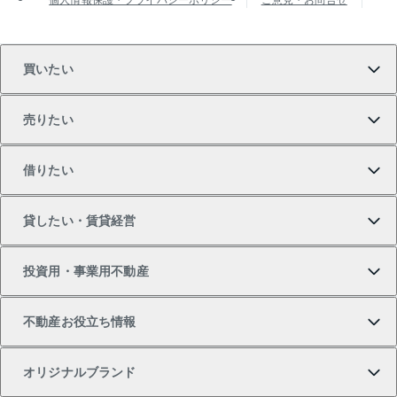
買いたい
売りたい
買いたいTOP
借りたい
マンションの購入
売りたいTOP
貸したい・賃貸経営
新築・分譲マンションの購入
マンションの売却・査定
借りたいTOP
投資用・事業用不動産
中古マンションの購入
一戸建ての売却・査定
物件を借りる
貸したいTOP
不動産お役立ち情報
一戸建ての購入
土地の売却・査定
オフィス・店舗の賃貸
無料賃料査定
投資用・事業用不動産TOP
オリジナルブランド
新築一戸建ての購入
スピードAI査定
借りるときの流れ
マンション賃料データ
投資用不動産
不動産お役立ち情報