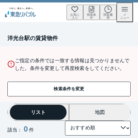
お気に
検索条
閲覧履
メ
入り
件
歴
ニュー
洋光台駅の賃貸物件
ご指定の条件では一致する情報は見つかりませんで
した。条件を変更して再度検索をしてください。
検索条件を変更
リスト
地図
0
該当：
件