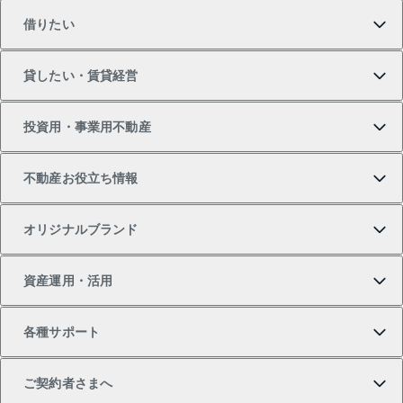
借りたい
マンションの購入
売りたいTOP
貸したい・賃貸経営
新築・分譲マンションの購入
マンションの売却・査定
借りたいTOP
投資用・事業用不動産
中古マンションの購入
一戸建ての売却・査定
物件を借りる
貸したいTOP
不動産お役立ち情報
一戸建ての購入
土地の売却・査定
オフィス・店舗の賃貸
無料賃料査定
投資用・事業用不動産TOP
オリジナルブランド
新築一戸建ての購入
スピードAI査定
借りるときの流れ
マンション賃料データ
投資用不動産
不動産お役立ち情報
資産運用・活用
中古一戸建ての購入
不動産売却について
借りるガイド
賃貸管理プラン
事業用不動産
不動産AIアドバイザー Tellus Talk
当社売主リノベーションマンション
各種サポート
一棟リノベーションマンション L`GENTE（ルジェン
土地の購入
不動産査定について
リロケーションについて
マンション投資
マンションライブラリー
等価交換事業
テ）
ご契約者さまへ
不動産購入の流れ
売却サービス
貸すときの流れ
投資用マンション
人気マンションランキング
区分リノベーションマンション Lideas（リディアス）
不動産M&A
シニア向けサポート