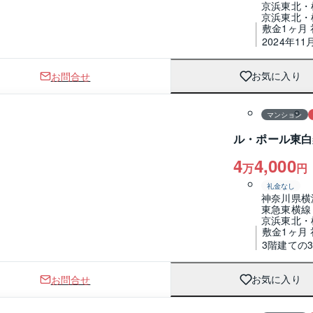
京浜東北・
京浜東北・
敷金1ヶ月
2024年11
お問合せ
お気に入り
1 / 0
間取り
マンション
ル・ポール東白
4
4,000
万
円
礼金なし
神奈川県横
東急東横線
京浜東北・
敷金1ヶ月 
3階建ての
お問合せ
お気に入り
1 / 0
間取り