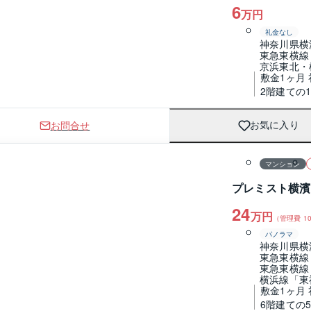
6
万円
礼金なし
神奈川県横
東急東横線
京浜東北・
敷金1ヶ月 
2階建ての
お問合せ
お気に入り
1 / 0
間取り
マンション
プレミスト横濱
24
万円
（管理費
10
パノラマ
神奈川県横
東急東横線
東急東横線
横浜線「東
敷金1ヶ月
6階建ての