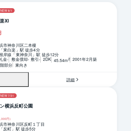
NEW 8/1
楽ⅩⅠ
円
浜市神奈川区二本榎
「東白楽」駅 徒歩4分
根岸線「東神奈川」駅 徒歩12分
礼金-
敷金償却- 敷引-
2DK
2001年2月築
2
45.54m
3階部分
東向き
詳細
NEW 7/31
ン横浜反町公園
,000
円）
浜市神奈川区反町１丁目
「反町」駅 徒歩5分