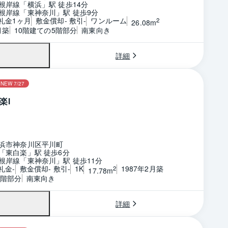
根岸線「横浜」駅 徒歩14分
根岸線「東神奈川」駅 徒歩9分
 礼金1ヶ月
敷金償却- 敷引-
ワンルーム
2
26.08m
月築
10階建ての5階部分
南東向き
詳細
NEW 7/27
楽Ⅰ
浜市神奈川区平川町
「東白楽」駅 徒歩6分
根岸線「東神奈川」駅 徒歩11分
礼金-
敷金償却- 敷引-
1K
1987年2月築
2
17.78m
3階部分
南東向き
詳細