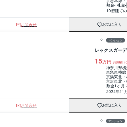
京急本線「
敷金- 礼金-
10階建て
お問合せ
お気に入り
1 / 0
間取り
マンション
レックスガーデ
15
万円
（管理費
10
神奈川県横
東急東横線
京浜東北・
京浜東北・
敷金1ヶ月
2024年11
お問合せ
お気に入り
1 / 0
間取り
マンション