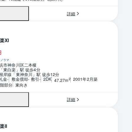
詳細
楽ⅩⅠ
円
パノラマ
浜市神奈川区二本榎
「東白楽」駅 徒歩4分
根岸線「東神奈川」駅 徒歩12分
礼金-
敷金償却- 敷引-
2DK
2001年2月築
2
47.27m
2階部分
東向き
詳細
楽Ⅱ