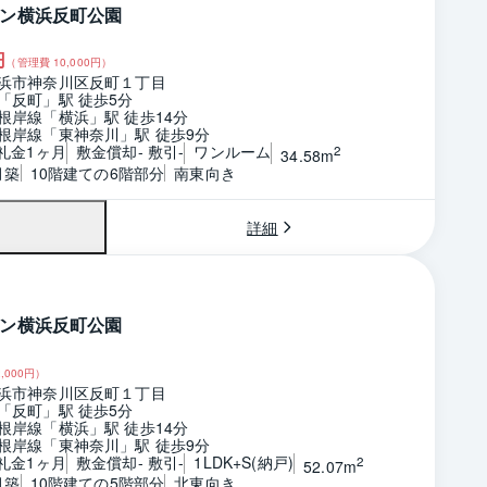
ン横浜反町公園
円
（管理費
10,000
円）
浜市神奈川区反町１丁目
「反町」駅 徒歩5分
根岸線「横浜」駅 徒歩14分
根岸線「東神奈川」駅 徒歩9分
 礼金1ヶ月
敷金償却- 敷引-
ワンルーム
2
34.58m
月築
10階建ての6階部分
南東向き
詳細
ン横浜反町公園
,000
円）
浜市神奈川区反町１丁目
「反町」駅 徒歩5分
根岸線「横浜」駅 徒歩14分
根岸線「東神奈川」駅 徒歩9分
 礼金1ヶ月
敷金償却- 敷引-
1LDK+S(納戸)
2
52.07m
月築
10階建ての5階部分
北東向き