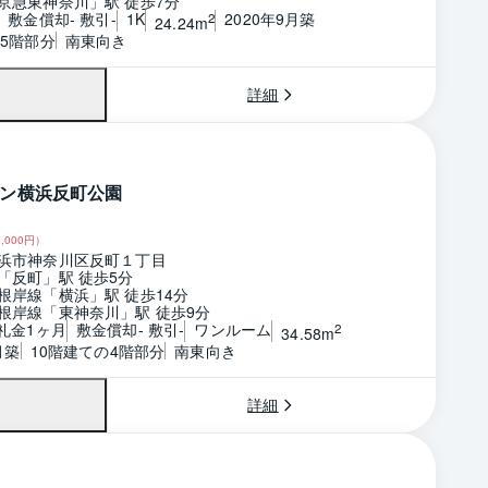
京急東神奈川」駅 徒歩7分
敷金償却- 敷引-
1K
2020年9月築
2
24.24m
の5階部分
南東向き
詳細
ン横浜反町公園
,000
円）
浜市神奈川区反町１丁目
「反町」駅 徒歩5分
根岸線「横浜」駅 徒歩14分
根岸線「東神奈川」駅 徒歩9分
 礼金1ヶ月
敷金償却- 敷引-
ワンルーム
2
34.58m
月築
10階建ての4階部分
南東向き
詳細