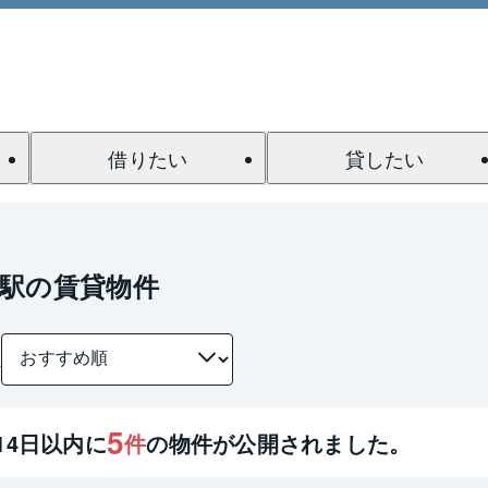
借りたい
貸したい
駅の賃貸物件
件
5
14
日以内に
件
の物件が公開されました。
1 / 0
間取り