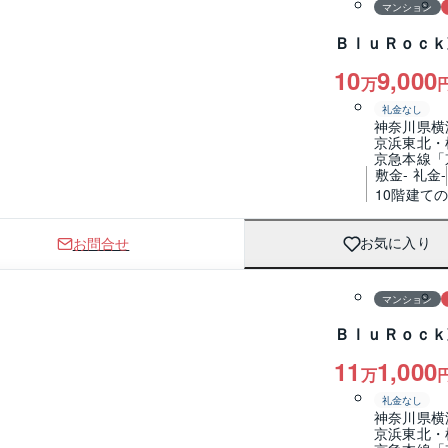
マンション
ＢｌｕＲｏｃｋ
10
9,000
万
礼金なし
神奈川県横
京浜東北・
京急本線「
敷金- 礼金-
10階建て
お問合せ
お気に入り
1 / 0
間取り
マンション
ＢｌｕＲｏｃｋ
11
1,000
万
礼金なし
神奈川県横
京浜東北・