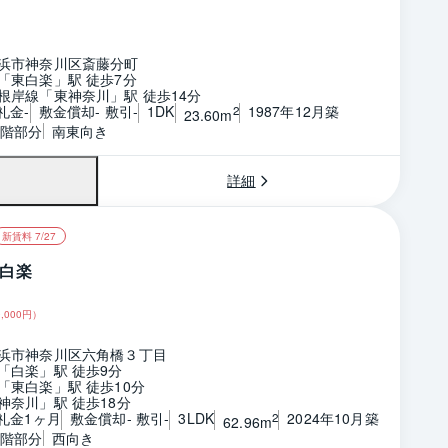
浜市神奈川区斎藤分町
「東白楽」駅 徒歩7分
根岸線「東神奈川」駅 徒歩14分
礼金-
敷金償却- 敷引-
1DK
1987年12月築
2
23.60m
1階部分
南東向き
詳細
新賃料 7/27
白楽
,000
円）
浜市神奈川区六角橋３丁目
「白楽」駅 徒歩9分
「東白楽」駅 徒歩10分
神奈川」駅 徒歩18分
 礼金1ヶ月
敷金償却- 敷引-
3LDK
2024年10月築
2
62.96m
5階部分
西向き