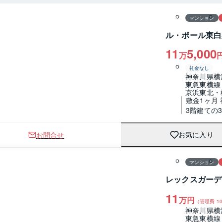
マンション
ル・ポール東白
11
5,000
万
礼金なし
神奈川県横
東急東横線
京浜東北・
敷金1ヶ月 
3階建ての
お問合せ
お気に入り
1 / 0
間取り
マンション
レックスガーデ
11
万円
（管理費
10
神奈川県横
東急東横線