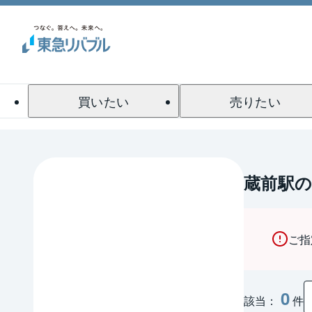
買いたい
売りたい
蔵前駅
ご指
0
該当：
件