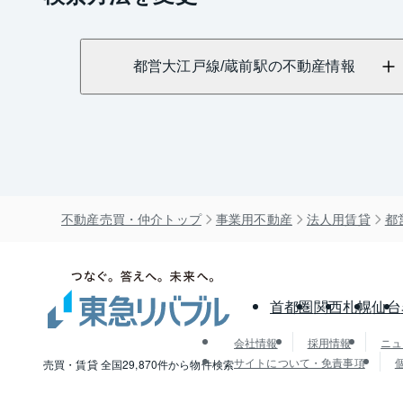
都営大江戸線/蔵前駅の不動産情報
不動産売買・仲介トップ
事業用不動産
法人用賃貸
都
首都圏
関西
札幌
仙台
会社情報
採用情報
ニュ
サイトについて・免責事項
売買・賃貸 全国29,870件から物件検索