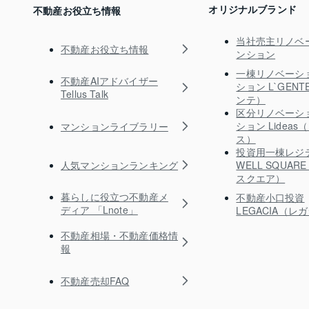
オリジナルブランド
不動産お役立ち情報
当社売主リノベ
不動産お役立ち情報
ンション
一棟リノベーシ
不動産AIアドバイザー
ション L`GEN
Tellus Talk
ンテ）
区分リノベーシ
ション Lidea
マンションライブラリー
ス）
投資用一棟レジ
人気マンションランキング
WELL SQUA
スクエア）
暮らしに役立つ不動産メ
不動産小口投資
ディア 「Lnote」
LEGACIA（レ
不動産相場・不動産価格情
報
不動産売却FAQ