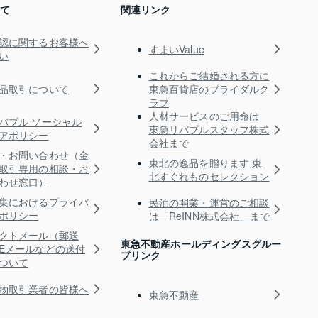
いて
関連リンク
認に関するお客様へ
すまいValue
い
これからご結婚される方に
品取引について
東急百貨店のブライダルク
ラブ
人材サービスのご用命は
バブル ソーシャル
東急リバブルスタッフ株式
アポリシー
会社まで
・お問い合わせ（金
東北の逸品を贈ります 東
取引専用の相談・お
北すぐれものセレクション
わせ窓口）
集におけるプライバ
民泊の開業・運営のご相談
ポリシー
は「ReINN株式会社」まで
クトメール（郵送
東急不動産ホールディングスグルー
Eメールなどの送付
プリンク
ついて
物取引業者の皆様へ
東急不動産