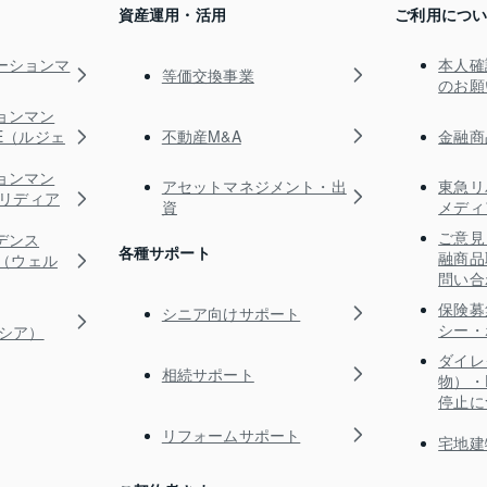
資産運用・活用
ご利用につ
ーションマ
本人確
等価交換事業
のお願
ョンマン
不動産M&A
金融商
TE（ルジェ
ョンマン
アセットマネジメント・出
東急リ
s（リディア
資
メディ
ご意見
デンス
各種サポート
融商品
RE（ウェル
問い合
保険募
シニア向けサポート
シー・
ガシア）
ダイレ
相続サポート
物）・
停止に
リフォームサポート
宅地建