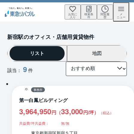
お気に
検索条
閲覧履
メ
入り
件
歴
ニュー
新宿駅のオフィス・店舗用賃貸物件
リスト
地図
9
該当：
件
1 / 0
間取り
事務所
第一白鳳ビルディング
3,964,950
33,000
円（
円/坪
）
（税込）
共益費/坪共益費：
無/無
東京都新宿区新宿５丁目