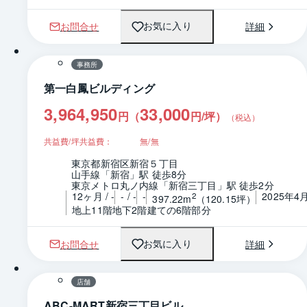
お問合せ
詳細
お気に入り
1 / 0
間取り
事務所
第一白鳳ビルディング
3,964,950
33,000
円（
円/坪
）
（税込）
共益費/坪共益費：
無/無
東京都新宿区新宿５丁目
山手線「新宿」駅 徒歩8分
東京メトロ丸ノ内線「新宿三丁目」駅 徒歩2分
12ヶ月 / -
- / -
-
2025年4
2
397.22m
（120.15坪）
地上11階地下2階建ての6階部分
お問合せ
詳細
お気に入り
1 / 0
間取り
店舗
ABC-MART新宿三丁目ビル