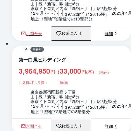
山手線「新宿」駅 徒歩8分
東京メトロ丸ノ内線「新宿三丁目」駅 徒歩2分
12ヶ月 / -
- / -
-
2025年4
2
397.22m
（120.15坪）
地上11階地下2階建ての10階部分
お問合せ
詳細
お気に入り
1 / 0
間取り
事務所
第一白鳳ビルディング
3,964,950
33,000
円（
円/坪
）
（税込）
共益費/坪共益費：
無/無
東京都新宿区新宿５丁目
山手線「新宿」駅 徒歩8分
東京メトロ丸ノ内線「新宿三丁目」駅 徒歩2分
12ヶ月 / -
- / -
-
2025年4
2
397.22m
（120.15坪）
地上11階地下2階建ての8階部分
お問合せ
詳細
お気に入り
1 / 0
間取り