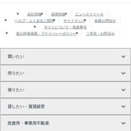
会社情報
採用情報
ニュースリリース
ヘルプ・よくあるご質問
サイトマップ
各種お問合せ
サイトについて・免責事項
個人情報保護・プライバシーポリシー
ご意見・お問合せ
買いたい
売りたい
買いたいTOP
借りたい
マンションの購入
売りたいTOP
貸したい・賃貸経営
新築・分譲マンションの購入
マンションの売却・査定
借りたいTOP
投資用・事業用不動産
中古マンションの購入
一戸建ての売却・査定
物件を借りる
貸したいTOP