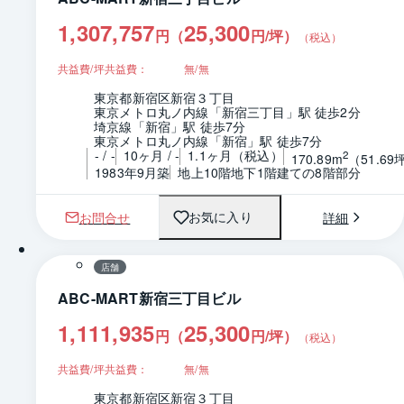
1,307,757
25,300
円（
円/坪
）
（税込）
共益費/坪共益費：
無/無
東京都新宿区新宿３丁目
東京メトロ丸ノ内線「新宿三丁目」駅 徒歩2分
埼京線「新宿」駅 徒歩7分
東京メトロ丸ノ内線「新宿」駅 徒歩7分
- / -
10ヶ月 / -
1.1ヶ月（税込）
2
170.89m
（51.69
1983年9月築
地上10階地下1階建ての8階部分
お問合せ
詳細
お気に入り
1 / 0
間取り
店舗
ABC-MART新宿三丁目ビル
1,111,935
25,300
円（
円/坪
）
（税込）
共益費/坪共益費：
無/無
東京都新宿区新宿３丁目