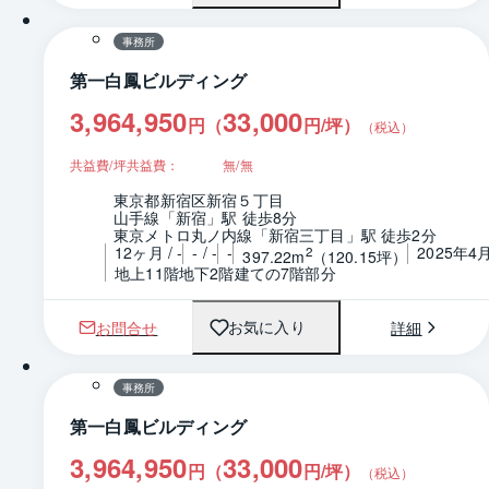
事務所
第一白鳳ビルディング
3,964,950
33,000
円（
円/坪
）
（税込）
共益費/坪共益費：
無/無
東京都新宿区新宿５丁目
山手線「新宿」駅 徒歩8分
東京メトロ丸ノ内線「新宿三丁目」駅 徒歩2分
12ヶ月 / -
- / -
-
2025年4
2
397.22m
（120.15坪）
地上11階地下2階建ての7階部分
お問合せ
詳細
お気に入り
1 / 0
間取り
事務所
第一白鳳ビルディング
3,964,950
33,000
円（
円/坪
）
（税込）