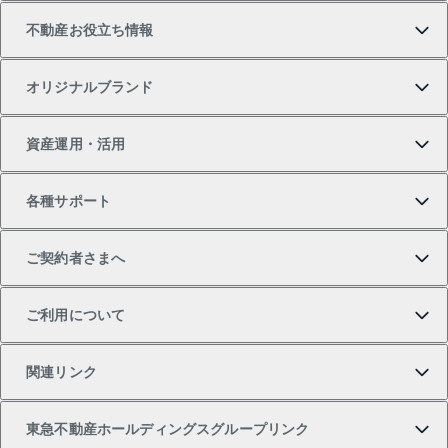
不動産お役立ち情報
一戸建ての購入
土地の売却・査定
オフィス・店舗の賃貸
無料賃料査定
投資用・事業用不動産TOP
オリジナルブランド
新築一戸建ての購入
スピードAI査定
借りるときの流れ
マンション賃料データ
投資用不動産
不動産お役立ち情報
資産運用・活用
中古一戸建ての購入
不動産売却について
借りるガイド
賃貸管理プラン
事業用不動産
不動産AIアドバイザー Tellus Talk
当社売主リノベーションマンション
各種サポート
一棟リノベーションマンション L`GENTE（ルジェン
土地の購入
不動産査定について
リロケーションについて
マンション投資
マンションライブラリー
等価交換事業
テ）
ご契約者さまへ
不動産購入の流れ
売却サービス
貸すときの流れ
投資用マンション
人気マンションランキング
区分リノベーションマンション Lideas（リディアス）
不動産M&A
シニア向けサポート
ご利用について
投資用一棟レジデンスWELL SQUARE（ウェルスクエ
注目キーワード物件特集
不動産売却の流れ
貸すガイド
マンション一棟
暮らしに役立つ不動産メディア 「Lnote」
アセットマネジメント・出資
相続サポート
ご契約者さまサポートメニュー
ア）
関連リンク
購入ガイド
不動産買換えの流れ
アパート経営
不動産相場・不動産価格情報
不動産小口投資 LEGACIA（レガシア）
リフォームサポート
ご紹介・再契約特典
本人確認に関するお客様へのお願い
東急不動産ホールディングスグループリンク
売却ガイド
アパート投資用物件
不動産売却FAQ
入居者様専用-各種ご案内（賃貸）
金融商品取引について
すまいValue