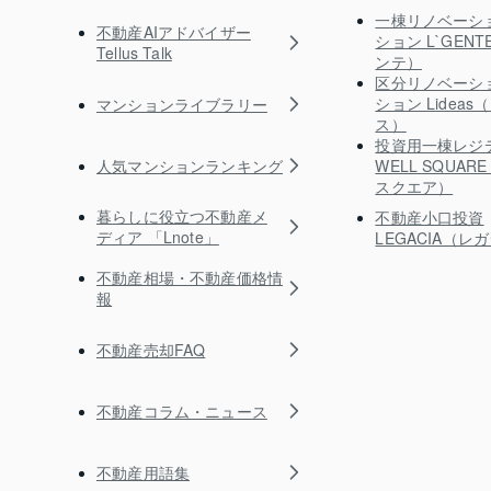
一棟リノベーシ
不動産AIアドバイザー
ション L`GEN
Tellus Talk
ンテ）
区分リノベーシ
ション Lidea
マンションライブラリー
ス）
投資用一棟レジ
人気マンションランキング
WELL SQUA
スクエア）
暮らしに役立つ不動産メ
不動産小口投資
ディア 「Lnote」
LEGACIA（レ
不動産相場・不動産価格情
報
不動産売却FAQ
不動産コラム・ニュース
不動産用語集