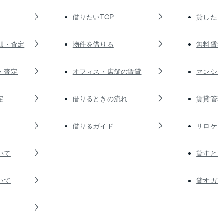
借りたいTOP
貸した
却・査定
物件を借りる
無料賃
・査定
オフィス・店舗の賃貸
マンシ
定
借りるときの流れ
賃貸管
借りるガイド
リロケ
いて
貸すと
いて
貸すガ