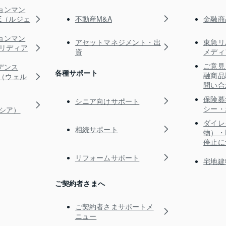
ョンマン
不動産M&A
金融商
TE（ルジェ
ョンマン
アセットマネジメント・出
東急リ
s（リディア
資
メディ
ご意見
デンス
各種サポート
融商品
RE（ウェル
問い合
保険募
シニア向けサポート
シー・
ガシア）
ダイレ
相続サポート
物）・
停止に
リフォームサポート
宅地建
ご契約者さまへ
ご契約者さまサポートメ
ニュー