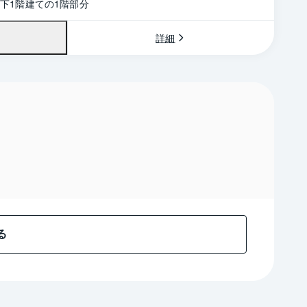
地下1階建ての1階部分
詳細
る