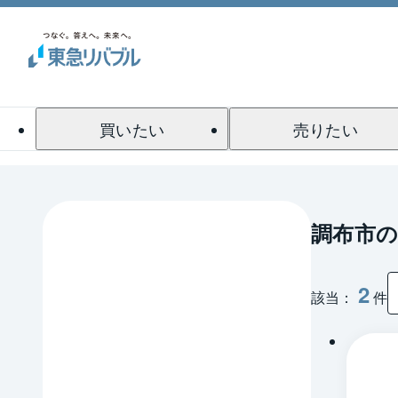
買いたい
売りたい
調布市
2
該当：
件