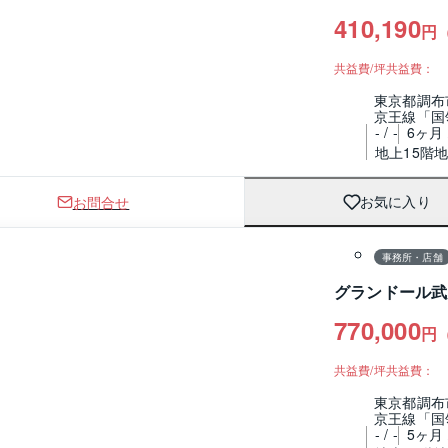
410,190
円
共益費/坪共益費：
東京都調布
京王線「国
- / -
6ヶ月 /
地上15階
お問合せ
お気に入り
1 / 0
間取り
事務所・店舗
グランドール武
770,000
円
共益費/坪共益費：
東京都調布
京王線「国
- / -
5ヶ月 /