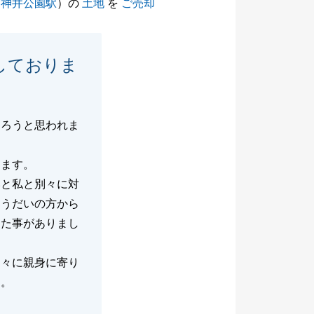
石神井公園駅
）の
土地
を
ご売却
しておりま
あろうと思われま
ります。
いと私と別々に対
ょうだいの方から
じた事がありまし
個々に親身に寄り
す。