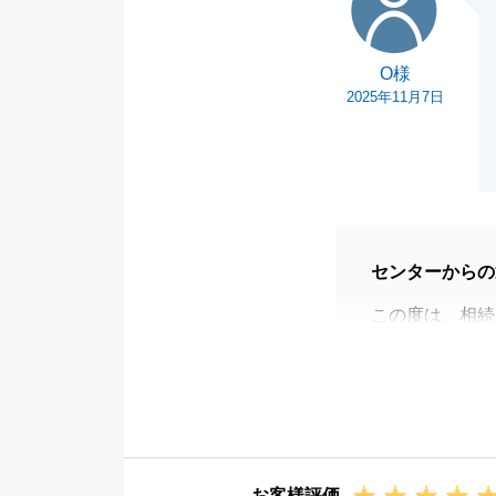
O様
2025年11月7日
センターからの
この度は、相続
りがとうござい
ご売却不動産の
ことが難しかっ
約ができ、大変
またご所有の他
お客様評価