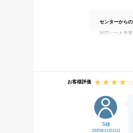
センターからの
対応につき貴重
未熟な点を見守
の個別対応にて
でした。
今後は繊細な対
掛けお取引にご
お客様評価
この度は当社を
今後とも末永く
S様
S様
2025年11月11日