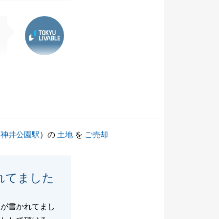
東急リバブル
石神井公園駅
）の
土地
を
ご売却
れてました
果が書かれてまし