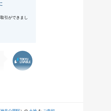
た
い取引ができまし
東急リバブル
石神井公園駅
）の
土地
を
ご売却