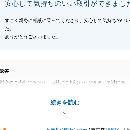
安心して気持ちのいい取引ができまし
閉じる
すごく親身に相談に乗ってくださり、安心して気持ちのい
た。
ありがとうございました。
返答
財産のご売却にあたり、当社にご相談いただきまして誠にあ
ました。
場所が郊外であり、特殊な不動産だったため、お客様を探す
続きを読む
たのですが、最終的には条件に当てはまるお客様と無事ご契
うれしく思います。
の不動産についてもご相談をいただいておりますので何かご
石神井公園センター
/ 東京都
練馬区
（