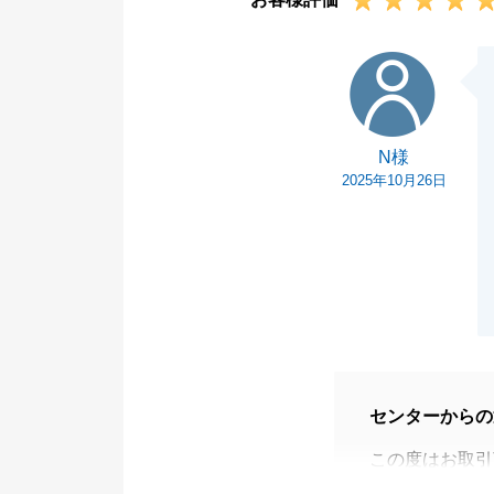
質問等ございま
今度ともよろし
N様
N様
2025年10月26日
センターからの
この度はお取引
売却金額につい