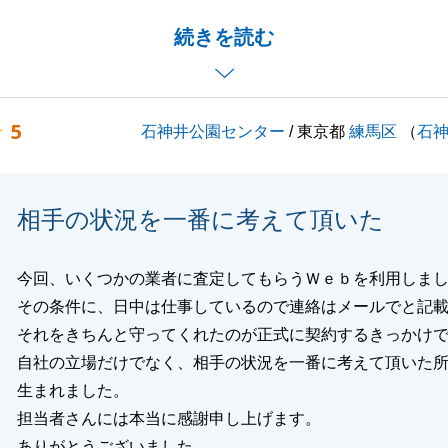
ご協力頂く事が多く大変だったかと思いますが、様々お力を
続きを読む
がとうございました。
きることがございましたら、お気軽にご連絡くださいませ。
5
石神井公園センター
/ 東京都
練馬区
（
石
閉じる
相手の状況を一番に考えて頂いた
今回、いくつかの業者に査定してもらうＷｅｂを利用しま
その条件に、日中は仕事しているので連絡はメールでと記
それをきちんと守ってくれたのが正式に契約するきっかけ
自社の立場だけでなく、相手の状況を一番に考えて頂いた
生まれました。
担当者さんには本当に感謝申し上げます。
ありがとうございました。