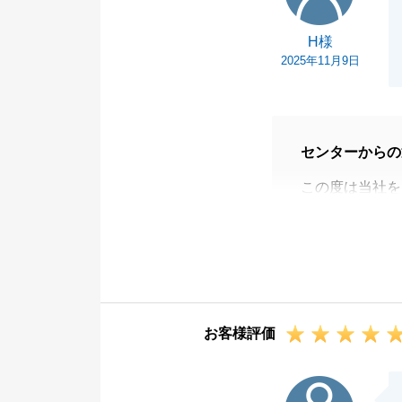
末永いお付き合
H様
2025年11月9日
センターからの
この度は当社を
今回、住み換え
と思います。お
無事に決済、お
た。
また、今後もご
お客様評価
す。今後とも宜
O様