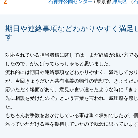
2
石神井公園センター
/ 東京都
練馬区
（
期日や連絡事項などわかりやすく満足
す
対応されている担当者様に関しては、まだ経験が浅い方で
したので、がんばってらっしゃると思いました。
流れ的には期日や連絡事項などわかりやすく、満足してお
が、今回きょうだいと共有名義の物件の売却で、きょうだ
応いただく場面があり、意見が食い違ったような時に「き
先に相談を受けたので」という言葉を言われ、威圧感を感
た。
もちろんお手数をおかけしている事は重々承知でしたが、
添っていただける事を期待していたので残念に思っていま