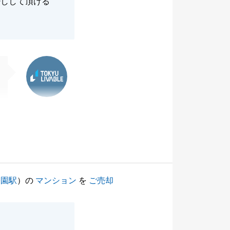
少しして頂ける
東急リバブル
公園駅
）の
マンション
を
ご売却