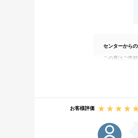
センターからの
この度はご売却
ご兄弟共に思い
方がお気に召し
様が見つかり嬉
また、貴重なフ
やりとりさせて
お客様評価
でした。
今後は、お客様
H様
また、来年の確
ご不明点等がご