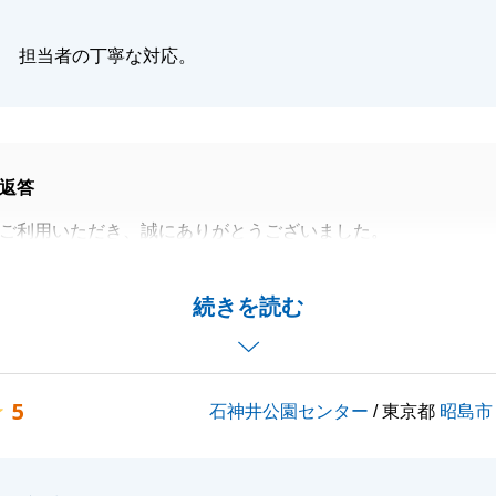
いのほど、何卒よろしくお願い申し上げます。
担当者の丁寧な対応。
閉じる
返答
ご利用いただき、誠にありがとうございました。
による売却でお忙しい中で対応する事も多く、大変だったか
疲れ様でございました。
続きを読む
引渡しが完了し私も安心しております。有難うございまし
相談等ございましたら、ご連絡いつでもお待ちしておりま
5
石神井公園センター
/ 東京都
昭島市
しくお願い申し上げます。