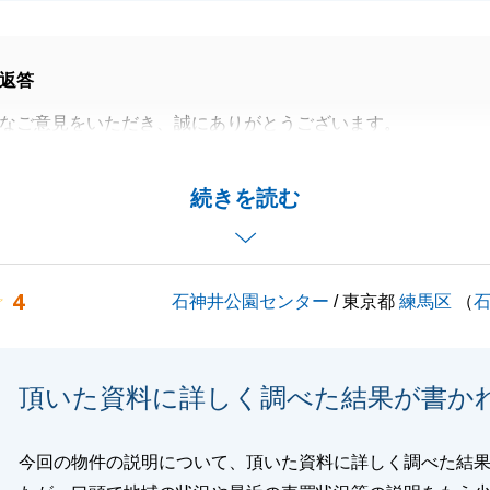
返答
なご意見をいただき、誠にありがとうございます。
ってくださる温かいお言葉に感謝するとともに、ご兄弟間で
配慮が足らず残念な思いをさせてしまい申し訳ございません
続きを読む
応が必要な場面においても、それぞれに寄り添った対応を心
満足いただけるよう努めて参ります。
4
石神井公園センター
/ 東京都
練馬区
（
ご利用頂きまして誠にありがとうございました。
ご愛顧を賜ります様、宜しくお願い申し上げます。
頂いた資料に詳しく調べた結果が書か
閉じる
今回の物件の説明について、頂いた資料に詳しく調べた結