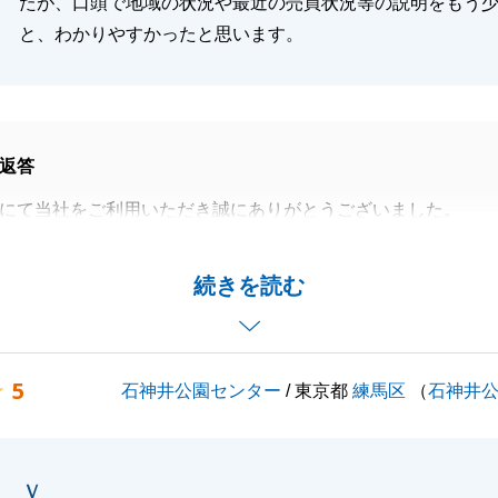
たが、口頭で地域の状況や最近の売買状況等の説明をもう
と、わかりやすかったと思います。
返答
にて当社をご利用いただき誠にありがとうございました。
入れのある大切な不動産かと思いますが、近隣でお住まいの
て頂いて、ご家族で戸建を建てられるということで良い買主
続きを読む
しく思います。
ィードバックを頂き誠にありがとうございます。
頂く中でご説明が足りないところがあり申し訳ございません
5
石神井公園センター
/ 東京都
練馬区
（
石神井
へより分かりやすくお伝えできるよう善処して参ります。
定申告にてご売却のお手続きが完了となります。
ｖ
ざいましたらお気軽にご連絡くださいませ。