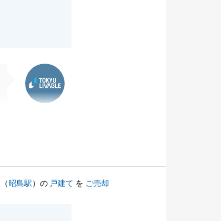
東急リバブル
（
昭島駅
）の
戸建て
を
ご売却