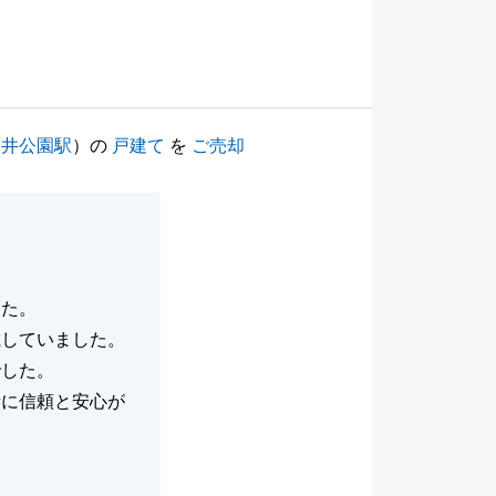
神井公園駅
）の
戸建て
を
ご売却
した。
載していました。
でした。
所に信頼と安心が