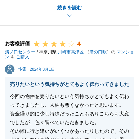
続きを読む
お客様の不安を可能な限りなくすことが、私共の使命
であり義務と思っております。
はじめてお会いしたときから笑顔で接していただき、
多くの場面でご協力をいただきました。
4
お客様に感じていただいた質の高いサービスを、一人
お客様評価
溝ノ口センター
でも多くのお客様に提供できますよう、引き続きスキ
/ 神奈川県
川崎市高津区
（
溝の口駅
）の
マンショ
ン
を
ご購入
ルアップに努めてまいります。
H様
H様
大切なユーザー様と末永くお付き合いをさせていただ
2024年3月1日
きたいと思っております。
売りたいという気持ちがとてもよく伝わってきました
今後とも不動産に関することは、東急リバブル溝ノ口
センターをご指名ください。
今回の物件を売りたいという気持ちがとてもよく伝わ
必ずお客様のご期待にお応えいたします。
ってきましたし、人柄も悪くなかったと思います。
資金繰り的に少し特殊だったこともありこちらも大変
でしたが、色々調べていただきました。
その際に行き違いがいくつかあったりしたので、その
閉じる