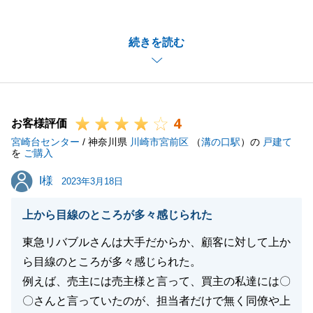
ました。
また、貴重なご意見を頂戴いたしましたことに重ねて
続きを読む
感謝申し上げます。
S様より頂いたご指摘を、今後に活かしていければと
存じます。
今後とも、よろしくお願い申し上げます。
4
お客様評価
宮崎台センター
/ 神奈川県
川崎市宮前区
（
溝の口駅
）の
戸建て
を
ご購入
閉じる
I様
I様
2023年3月18日
上から目線のところが多々感じられた
東急リバブルさんは大手だからか、顧客に対して上か
ら目線のところが多々感じられた。
例えば、売主には売主様と言って、買主の私達には〇
〇さんと言っていたのが、担当者だけで無く同僚や上