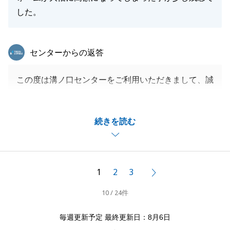
した。
東急リバブル
センターからの返答
この度は溝ノ口センターをご利用いただきまして、誠
にありがとうございました。
M様の物件のご購入に携わることができ、大変嬉しく
続きを読む
思います。
今後も、迅速かつお客様に寄り添った営業活動を実現
できるよう、精進してまいります。
何かお困りのことがございましたら、お気軽にご相談
1
2
3
次へ
くださいませ。
10 / 24件
毎週更新予定 最終更新日：8月6日
閉じる