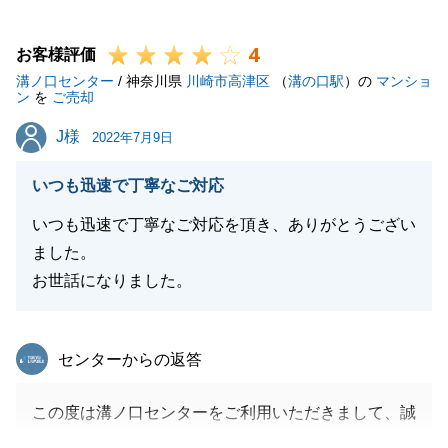
今後、何かお困りのことがございましたらお気軽にご
4
相談ください。
お客様評価
溝ノ口センター
引き続き、よろしくお願いいたします。
/ 神奈川県
川崎市高津区
（
溝の口駅
）の
マンショ
ン
を
ご売却
J様
J様
2022年7月9日
閉じる
いつも迅速で丁寧なご対応
いつも迅速で丁寧なご対応を頂き、ありがとうござい
ました。
お世話になりました。
東急リバブル
センターからの返答
この度は溝ノ口センターをご利用いただきまして、誠
にありがとうございました。