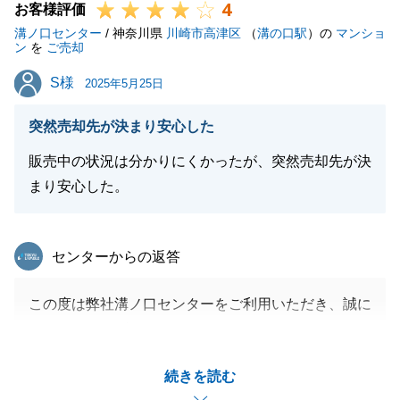
4
お客様評価
溝ノ口センター
/ 神奈川県
川崎市高津区
（
溝の口駅
）の
マンショ
ン
を
ご売却
S様
S様
2025年5月25日
突然売却先が決まり安心した
販売中の状況は分かりにくかったが、突然売却先が決
まり安心した。
東急リバブル
センターからの返答
この度は弊社溝ノ口センターをご利用いただき、誠に
ありがとうございます。
購入者が決まり、お引渡しまでの手続きにおいてT様
続きを読む
のご協力もあり、スムーズに進めることが出来まし