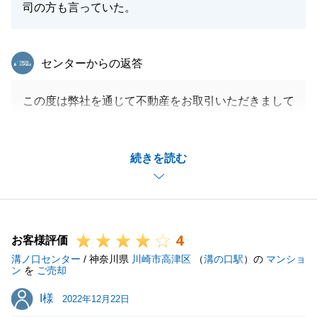
司の方も言っていた。
東急リバブル
センターからの返答
この度は弊社を通じて不動産をお取引いただきまして
ありがとうございます。
また、ご不快な思いをおかけし誠に申し訳ございませ
続きを読む
んでした。
I様よりいただきましたご意見を今後の営業活動に活
かして参ります。
何かお困りの際はお気軽にお申しつけくださいませ。
4
お客様評価
溝ノ口センター
/ 神奈川県
川崎市高津区
（
溝の口駅
）の
マンショ
ン
を
ご売却
閉じる
I様
I様
2022年12月22日