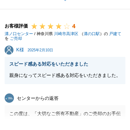
た。
改めて感謝申し上げます。
今後も不動産のことでお困りごとがございましたら、
4
お気軽にご相談いただければと存じます。
お客様評価
溝ノ口センター
/ 神奈川県
川崎市高津区
（
溝の口駅
）の
戸建て
を
ご売却
K様
K様
2025年2月10日
閉じる
スピード感ある対応をいただきました
親身になってスピード感ある対応をいただきました。
東急リバブル
センターからの返答
この度は、「大切なご所有不動産」のご売却のお手伝
いをさせていただきまして、本当にありがとうござい
ました。