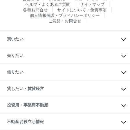
ヘルプ・よくあるご質問
サイトマップ
各種お問合せ
サイトについて・免責事項
個人情報保護・プライバシーポリシー
ご意見・お問合せ
買いたい
マンションの購入
新築・分譲マンションの購入
売りたい
中古マンションの購入
一戸建ての購入
マンションの売却・査定
新築一戸建ての購入
一戸建ての売却・査定
借りたい
中古一戸建ての購入
土地の売却・査定
土地の購入
スピードAI査定
不動産購入の流れ
物件を借りる
不動産売却について
注目キーワード物件特集
オフィス・店舗の賃貸
貸したい・賃貸経営
不動産査定について
購入ガイド
借りるときの流れ
売却サービス
借りるガイド
不動産売却の流れ
無料賃料査定
多言語対応
不動産買換えの流れ
マンション賃料データ
投資用・事業用不動産
売却ガイド
賃貸管理プラン
English
繁体中文
簡体中文
リロケーションについて
投資用不動産
貸すときの流れ
事業用不動産
不動産お役立ち情報
貸すガイド
マンション投資
投資用マンション