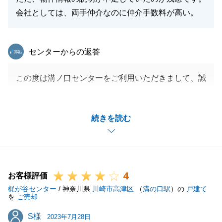
会社としては、両手仲介なのに仲介手数料が高い。
東急リバブル
センターからの返答
この度は溝ノ口センターをご利用いただきまして、誠
にありがとうございました。
Y様にご満足いただけたこと、大変うれしく思いま
続きを読む
す。
今後も迅速な対応を心掛けて、営業活動に励みます。
何かお困りのことがございましたらお気軽にご相談く
ださい。
4
引き続き、よろしくお願いいたします。
お客様評価
梶が谷センター
/ 神奈川県
川崎市高津区
（
溝の口駅
）の
戸建て
を
ご売却
S様
S様
2023年7月28日
閉じる