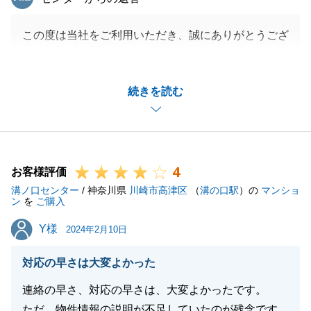
この度は当社をご利用いただき、誠にありがとうござ
いました。
購入申込みをいただいた後、ローンの事前審査におい
続きを読む
てなかなか前向きな回答を得られず大変な思いをしま
したが、Ｈ様のご協力もあり、あきらめずに多数の金
融機関に声を掛け、やっとの思いで前向きな回答を得
られたのは、良い思い出となりました。
4
また、仲介として至らなかったことは、今後に生かし
お客様評価
溝ノ口センター
てまいりたいと思っております。
/ 神奈川県
川崎市高津区
（
溝の口駅
）の
マンショ
ン
を
ご購入
Y様
Y様
2024年2月10日
閉じる
対応の早さは大変よかった
連絡の早さ、対応の早さは、大変よかったです。
ただ、物件情報の説明が不足していたのが残念です。