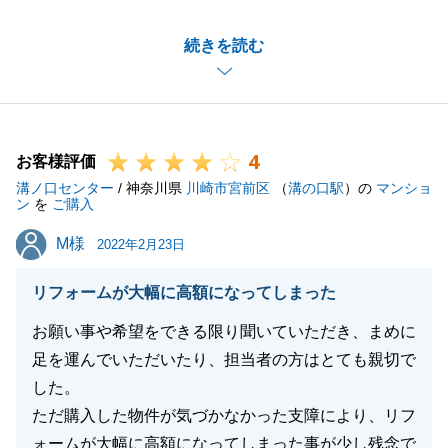
Ｊ様の大切な不動産のご売却に携わることができ、大
続きを読む
変うれしく思います。
今後も、迅速かつお客様に寄り添った営業活動を実現
できるよう、精進してまいります。
今後、何かお困りのことがございましたらお気軽にご
4
相談くださいませ。
お客様評価
溝ノ口センター
引き続き、よろしくお願いいたします。
/ 神奈川県
川崎市宮前区
（
溝の口駅
）の
マンショ
ン
を
ご購入
M様
M様
2022年2月23日
閉じる
リフォームが大幅に高額になってしまった
お願い事や希望をできる限り聞いていただき、まめに
足を運んでいただいたり、担当者の方はとても親切で
した。
ただ購入した物件が気づかなかった支障により、リフ
ォームが大幅に高額になってしまった事が少し残念で