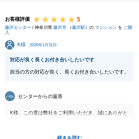
当社賃貸部門と連携し、T様のお手伝いが出来たこと
を大変嬉しく存じます。
5
今後も、不動産に関するご希望やご要望がございまし
お客様評価
藤沢センター
たらお気軽にお申し付けください。
/ 神奈川県
藤沢市
（
藤沢駅
）の
マンション
を
ご購
入
引き続き、何卒よろしくお願い申し上げます。
K様
K様
2026年1月31日
対応が良く長くお付き合いしたいです
閉じる
担当の方の対応が良く、長くお付き合いしたいです。
東急リバブル
センターからの返答
K様、この度は弊社をご利用いただき、誠にありがと
うございました。
K様のご購入のお力添えができ、嬉しく思います。K
続きを読む
様の多大なサポートに感謝しております。