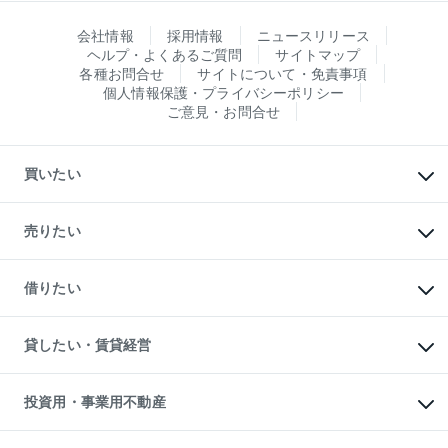
会社情報
採用情報
ニュースリリース
ヘルプ・よくあるご質問
サイトマップ
各種お問合せ
サイトについて・免責事項
個人情報保護・プライバシーポリシー
ご意見・お問合せ
買いたい
マンションの購入
新築・分譲マンションの購入
売りたい
中古マンションの購入
一戸建ての購入
マンションの売却・査定
新築一戸建ての購入
一戸建ての売却・査定
借りたい
中古一戸建ての購入
土地の売却・査定
土地の購入
スピードAI査定
不動産購入の流れ
物件を借りる
不動産売却について
注目キーワード物件特集
オフィス・店舗の賃貸
貸したい・賃貸経営
不動産査定について
購入ガイド
借りるときの流れ
売却サービス
借りるガイド
不動産売却の流れ
無料賃料査定
多言語対応
不動産買換えの流れ
マンション賃料データ
投資用・事業用不動産
売却ガイド
賃貸管理プラン
English
繁体中文
簡体中文
リロケーションについて
投資用不動産
貸すときの流れ