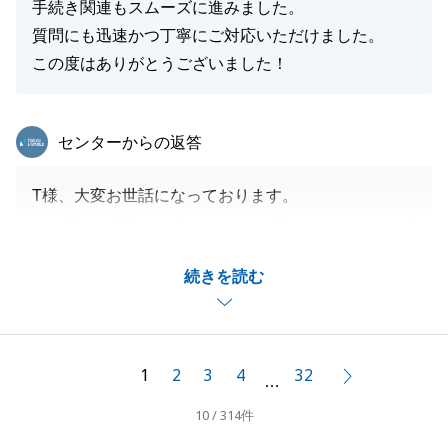
手続き関連もスムーズに進みました。
質問にも迅速かつ丁寧にご対応いただけました。
この度はありがとうございました！
東急リバブル
センターからの返答
T様、大変お世話になっております。
この度はご購入をお任せいただき誠にありがとうござ
いました。
続きを読む
ご契約からご決済までスムーズに進んだのもT様のご
協力があってこそでした。
また、今後不動産に関することで何かお困り事等ござ
いましたら、お気軽にご連絡いただければと存じま
1
2
3
4
32
次へ
…
す。
10 / 314件
今後とも何卒宜しくお願い申し上げます。