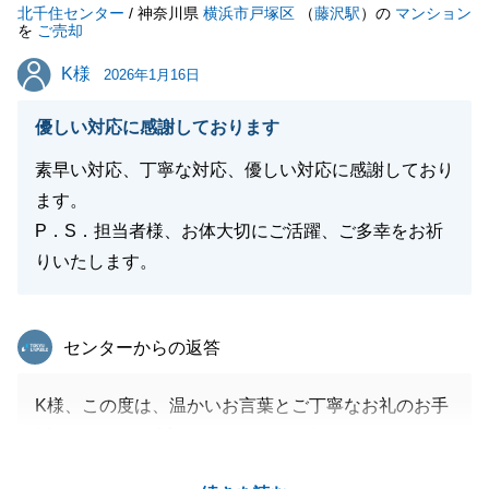
北千住センター
/ 神奈川県
横浜市戸塚区
（
藤沢駅
）の
マンション
閉じる
を
ご売却
K様
K様
2026年1月16日
優しい対応に感謝しております
素早い対応、丁寧な対応、優しい対応に感謝しており
ます。
P．S．担当者様、お体大切にご活躍、ご多幸をお祈
りいたします。
東急リバブル
センターからの返答
K様、この度は、温かいお言葉とご丁寧なお礼のお手
紙をいただき、誠にありがとうございます。
そのようにおっしゃっていただけて、大変嬉しく、励