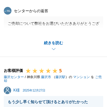
東急リバブル
センターからの返答
ご売却について弊社をお選びいただきありがとうござ
います。
諸手続きを迅速に対応いただいたおかげで、早期成約
続きを読む
することができました。
もしお知り合いで不動産売買をお考えの方がいらっし
ゃいましたら、ご紹介いただければ幸いです。
今後ともよろしくお願いいたします。
5
お客様評価
藤沢センター
/ 神奈川県
藤沢市
（
藤沢駅
）の
マンション
を
ご売
却
閉じる
K様
K様
2025年12月27日
もう少し早く知らせて頂けるとありがたかった