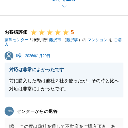
今度、不動産に関して何かお困りごとがございました
ら、お気軽にご連絡いただければと存じます。
今後ともよろしくお願いいたします。
5
お客様評価
藤沢センター
/ 神奈川県
藤沢市
（
藤沢駅
）の
マンション
を
ご購
入
閉じる
I様
I様
2026年1月29日
対応は非常によかったです
前に購入した際は他社Ｚ社を使ったが、その時と比べ
対応は非常によかったです。
東急リバブル
センターからの返答
I様、この度は弊社を通して不動産をご購入頂き、あ