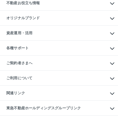
事業用不動産
不動産お役立ち情報
貸すガイド
マンション投資
投資用マンション
不動産AIアドバイザー Tellus Talk
マンション一棟
マンションライブラリー
オリジナルブランド
アパート経営
人気マンションランキング
アパート投資用物件
暮らしに役立つ不動産メディア

収益物件
当社売主リノベーションマンション
「Lnote」
ビル購入（ビル一棟）
一棟リノベーションマンション

資産運用・活用
不動産相場・不動産価格情報
投資用不動産の売却査定
L`GENTE（ルジェンテ）
不動産売却FAQ
事業用不動産の売却査定
区分リノベーションマンション

不動産コラム・ニュース
等価交換事業
海外不動産
Lideas（リディアス）
不動産用語集
不動産M&A
各種サポート
投資用一棟レジデンスWELL

不動産なんでもネット相談室
アセットマネジメント・出資
SQUARE（ウェルスクエア）
住まいの税金
不動産小口投資

シニア向けサポート
物件一括検索（購入＆賃貸）
LEGACIA（レガシア）
相続サポート
ご契約者さまへ
リフォームサポート
ご契約者さまサポートメニュー
ご紹介・再契約特典
ご利用について
入居者様専用-各種ご案内（賃貸）
東急こすもす会「こすもすWeb」
本人確認に関するお客様へのお願い
金融商品取引について
関連リンク
東急リバブル ソーシャルメディアポリシー
ご意見・お問い合わせ（金融商品取引専用の相談・お問い合わせ窓口）
すまいValue
保険募集におけるプライバシー・ポリシー
これからご結婚される方に東急百貨店のブライダルクラブ
東急不動産ホールディングスグループリンク
ダイレクトメール（郵送物）・Eメールなどの送付停止について
人材サービスのご用命は 東急リバブルスタッフ株式会社まで
宅地建物取引業者の皆様へ
東北の逸品を贈ります 東北すぐれものセレクション
東急不動産