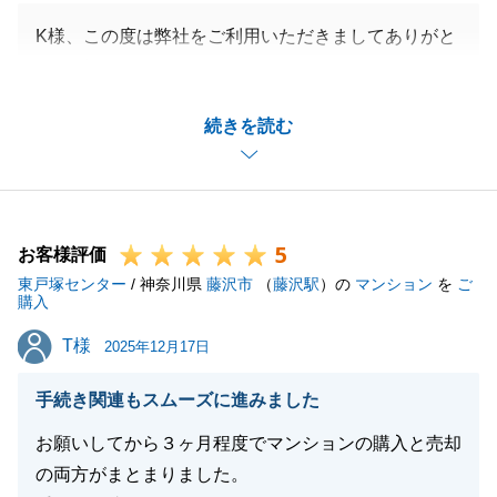
K様、この度は弊社をご利用いただきましてありがと
うございました。
K様のご協力もあり、スムーズにお取引を完了するこ
続きを読む
とができました。
本当にありがとうございました。
不動産に関することで、ご不明な点がございましたら
お気軽にお申し付けくださいませ。
5
今後とも、よろしくお願いいたします。
お客様評価
東戸塚センター
/ 神奈川県
藤沢市
（
藤沢駅
）の
マンション
を
ご
購入
T様
T様
2025年12月17日
閉じる
手続き関連もスムーズに進みました
お願いしてから３ヶ月程度でマンションの購入と売却
の両方がまとまりました。