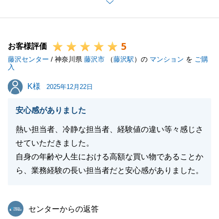
頂いたご意見を踏まえて、今後は一層、関連業者との
連携を密にするように取り組んでまいります。
また何か不動産に関してお力添えができることがござ
5
いましたらお気軽にご相談下さい。
お客様評価
藤沢センター
今後とも何卒宜しくお願い申し上げます。
/ 神奈川県
藤沢市
（
藤沢駅
）の
マンション
を
ご購
入
K様
K様
2025年12月22日
閉じる
安心感がありました
熱い担当者、冷静な担当者、経験値の違い等々感じさ
せていただきました。
自身の年齢や人生における高額な買い物であることか
ら、業務経験の長い担当者だと安心感がありました。
東急リバブル
センターからの返答