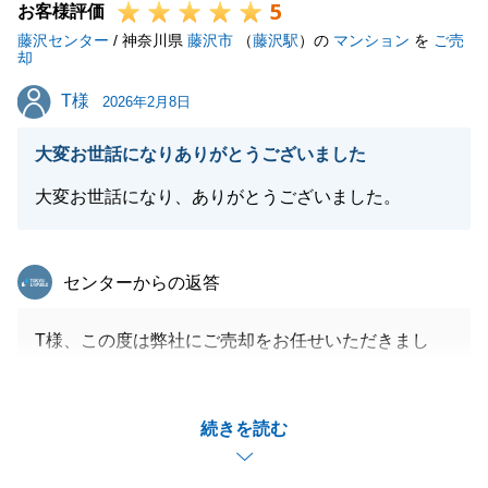
5
お客様評価
藤沢センター
/ 神奈川県
藤沢市
（
藤沢駅
）の
マンション
を
ご売
却
T様
T様
2026年2月8日
大変お世話になりありがとうございました
大変お世話になり、ありがとうございました。
東急リバブル
センターからの返答
T様、この度は弊社にご売却をお任せいただきまし
て、誠にありがとうございました。
T様は、売却、賃貸の両方でご検討をされておりまし
続きを読む
たが、最終的にご納得いただけるお取引をいただきま
した。