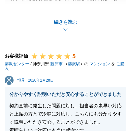
りがとうございました。
またお忙しい中、貴重なご意見を頂きまして、重ねて
続きを読む
御礼申し上げます。
ご契約からお引渡し日までが少し長かったですが、タ
イムリーにご連絡をして頂いていたため、大変スムー
ズにお話を進めることが出来ました。
5
今後も何かお困りごと等ございましたら、お気軽にご
お客様評価
藤沢センター
連絡くださいませ。
/ 神奈川県
藤沢市
（
藤沢駅
）の
マンション
を
ご購
入
引き続き宜しくお願いいたします。
H様
H様
2026年1月28日
分かりやすく説明いただき安心することができました
閉じる
契約直前に発生した問題に対し、担当者の素早い対応
と上席の方とで冷静に対応し、こちらにも分かりやす
く説明いただき安心することができました。
素晴らしいご対応に本当に感謝です。