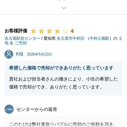
間を頂き、ご協力を頂きましてありがとうございまし
た。
また不動産に関するご相談などがございましたらお気
4
軽にご連絡下さい。
お客様評価
名古屋駅前センター
今後とも宜しくお願い致します。
/ 愛知県
名古屋市中村区
（
中村公園駅
）の
土
地
を
ご売却
K様
K様
2026年5月22日
閉じる
希望した価格で売却ができありがたく思っています
貴社および担当者さんの働きにより、小生の希望した
価格で売却ができ、ありがたく思っています。
東急リバブル
センターからの返答
このたびは弊社東急リバブルに売却のご依頼を頂き、