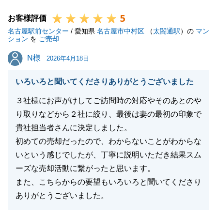
スケジュールなどご協力頂き、ありがとうございまし
5
た。
お客様評価
名古屋駅前センター
また何かご不明な点やお困りの事がございましたら、
/ 愛知県
名古屋市中村区
（
太閤通駅
）の
マン
ション
を
ご売却
お気軽にご相談下さい。
N様
N様
今後とも宜しくお願い致します。
2026年4月18日
いろいろと聞いてくださりありがとうございました
３社様にお声がけしてご訪問時の対応やそのあとのや
閉じる
り取りなどから２社に絞り、最後は妻の最初の印象で
貴社担当者さんに決定しました。
初めての売却だったので、わからないことがわからな
いという感じでしたが、丁寧に説明いただき結果スム
ーズな売却活動に繋がったと思います。
また、こちらからの要望もいろいろと聞いてくださり
ありがとうございました。