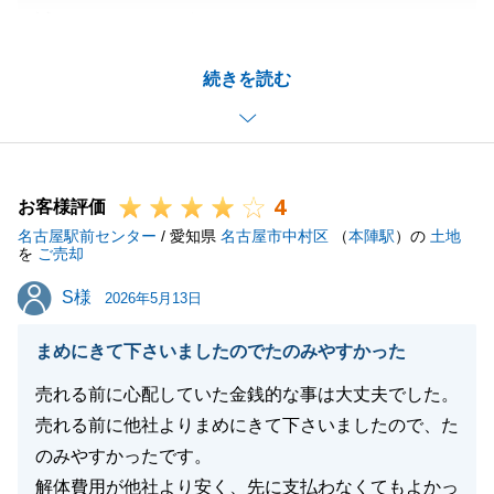
誠にありがとうございました。
K様のご希望の価格でご成約する事ができ、良かった
続きを読む
です。ご契約後も解体工事、土地分筆等で何度もお時
間を頂き、ご協力を頂きましてありがとうございまし
た。
また不動産に関するご相談などがございましたらお気
4
軽にご連絡下さい。
お客様評価
名古屋駅前センター
今後とも宜しくお願い致します。
/ 愛知県
名古屋市中村区
（
本陣駅
）の
土地
を
ご売却
S様
S様
2026年5月13日
閉じる
まめにきて下さいましたのでたのみやすかった
売れる前に心配していた金銭的な事は大丈夫でした。
売れる前に他社よりまめにきて下さいましたので、た
のみやすかったです。
解体費用が他社より安く、先に支払わなくてもよかっ