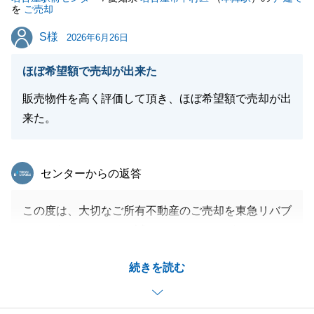
を
ご売却
S様
S様
2026年6月26日
ほぼ希望額で売却が出来た
販売物件を高く評価して頂き、ほぼ希望額で売却が出
来た。
東急リバブル
センターからの返答
この度は、大切なご所有不動産のご売却を東急リバブ
ルにお任せいただき、誠にありがとうございました。
また、お忙しい中アンケートにご協力いただき、重ね
続きを読む
て御礼申し上げます。
今回はS様が遠方にお住まいということもあり、お手
続きにあたりご不安な点も多々おありだったかと存じ