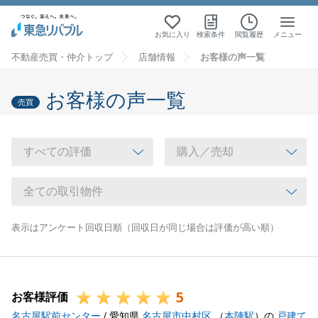
お気に入り
検索条件
閲覧履歴
メニュー
不動産売買・仲介トップ
店舗情報
お客様の声一覧
お客様の声一覧
売買
表示はアンケート回収日順（回収日が同じ場合は評価が高い順）
5
お客様評価
名古屋駅前センター
/ 愛知県
名古屋市中村区
（
本陣駅
）の
戸建て