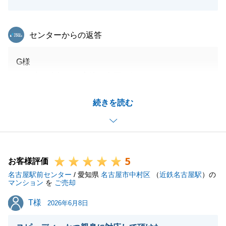
東急リバブル
センターからの返答
G様
この度は大切なお土地の売買を任せていただきありが
とうございました。重ねてよい評価を頂き光栄でござ
続きを読む
います。
ご親族様のお土地も責任をもってお取引させていただ
きます。今後ともよろしくお願いいたします
5
お客様評価
名古屋駅前センター
/ 愛知県
名古屋市中村区
（
近鉄名古屋駅
）の
閉じる
マンション
を
ご売却
T様
T様
2026年6月8日