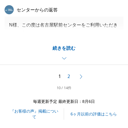
東急リバブル
センターからの返答
N様、この度は名古屋駅前センターをご利用いただき
まして誠にありがとうございました。
この度の一連のお住み替えに関して、N様にご協力い
続きを読む
ただき無事進められることができました。
改めて、多大なるご協力に大変感謝申し上げます。
今後もお困り事がございましたらお気軽にお申し付け
ください。
1
2
次へ
何卒、よろしくお願い申し上げます。
10 / 14件
毎週更新予定 最終更新日：8月6日
閉じる
『お客様の声』掲載につい
6ヶ月以前の評価はこちら
て