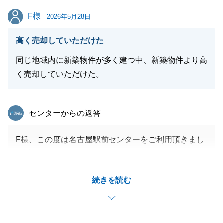
F様
F様
2026年5月28日
閉じる
高く売却していただけた
同じ地域内に新築物件が多く建つ中、新築物件より高
く売却していただけた。
東急リバブル
センターからの返答
F様、この度は名古屋駅前センターをご利用頂きまし
て誠にありがとうございました。
新築戸建が近隣に複数売出をされており、F様のご自
続きを読む
宅より安く販売されている中、一組目のご案内で成約
でき、私も大変自信に繋がりました。
またF様にとっても良い条件で話が纏まり、F様にと