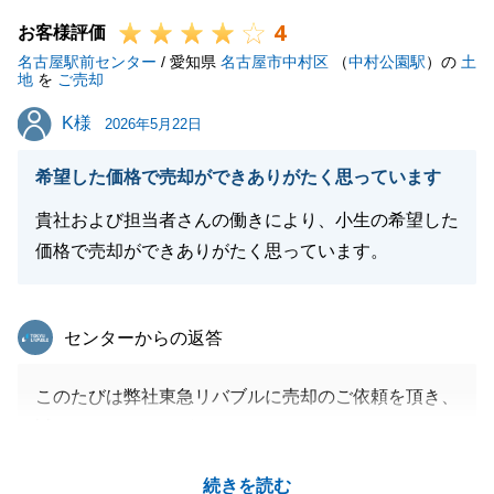
ても喜んで頂き大変嬉しく思います。
4
また何かお困り事ががございましたらお気軽にお申し
お客様評価
名古屋駅前センター
付けください。
/ 愛知県
名古屋市中村区
（
中村公園駅
）の
土
地
を
ご売却
今後とも何卒よろしくお願いいたします。
K様
K様
2026年5月22日
希望した価格で売却ができありがたく思っています
閉じる
貴社および担当者さんの働きにより、小生の希望した
価格で売却ができありがたく思っています。
東急リバブル
センターからの返答
このたびは弊社東急リバブルに売却のご依頼を頂き、
誠にありがとうございました。
K様のご希望の価格でご成約する事ができ、良かった
続きを読む
です。ご契約後も解体工事、土地分筆等で何度もお時