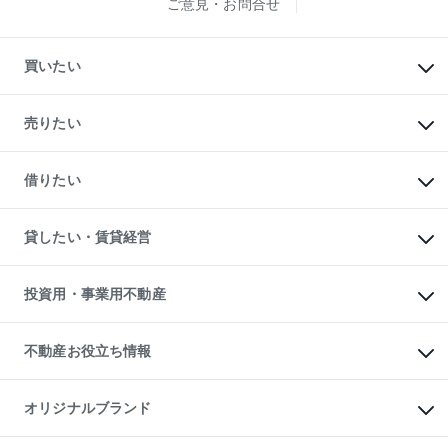
ご意見・お問合せ
買いたい
マンションの購入
新築・分譲マンションの購入
売りたい
中古マンションの購入
一戸建ての購入
マンションの売却・査定
新築一戸建ての購入
一戸建ての売却・査定
借りたい
中古一戸建ての購入
土地の売却・査定
土地の購入
スピードAI査定
不動産購入の流れ
物件を借りる
不動産売却について
注目キーワード物件特集
オフィス・店舗の賃貸
貸したい・賃貸経営
不動産査定について
購入ガイド
借りるときの流れ
売却サービス
借りるガイド
不動産売却の流れ
無料賃料査定
多言語対応
不動産買換えの流れ
マンション賃料データ
投資用・事業用不動産
売却ガイド
賃貸管理プラン
English
繁体中文
簡体中文
リロケーションについて
投資用不動産
貸すときの流れ
事業用不動産
不動産お役立ち情報
貸すガイド
マンション投資
投資用マンション
不動産AIアドバイザー Tellus Talk
マンション一棟
マンションライブラリー
オリジナルブランド
アパート経営
人気マンションランキング
アパート投資用物件
暮らしに役立つ不動産メディア

収益物件
当社売主リノベーションマンション