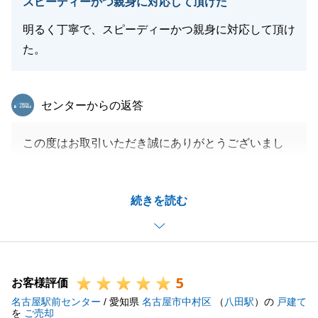
スピーディーかつ親身に対応して頂けた
明るく丁寧で、スピーディーかつ親身に対応して頂け
た。
東急リバブル
センターからの返答
この度はお取引いただき誠にありがとうございまし
た。
個人的には初めてご売却をお任せいただいたお部屋で
続きを読む
ございました。
そのため、私としても非常に思い入れが強いお取引と
なりました。
今後も不動産のご購入をお考えということですので、
5
その際もぜひお任せいただければと思います。
お客様評価
名古屋駅前センター
引き続きよろしくお願いいたします。
/ 愛知県
名古屋市中村区
（
八田駅
）の
戸建て
を
ご売却