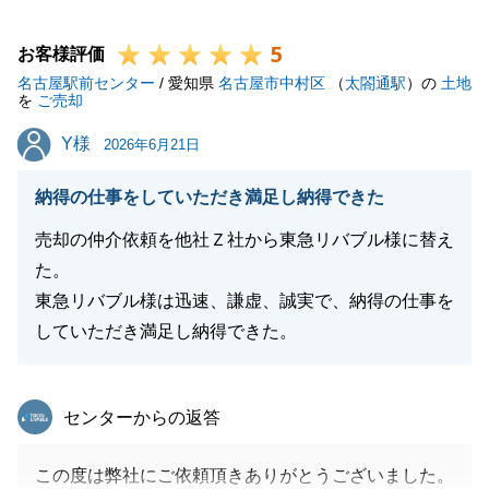
ます。
5
そのような中、S様のご協力もあり、
お客様評価
名古屋駅前センター
無事にお引き渡しまで完了し、微力ながらお力になれ
/ 愛知県
名古屋市中村区
（
太閤通駅
）の
土地
を
ご売却
ましたことを何より光栄に存じます。
Y様
Y様
今後ともお困り事がありましたら是非ともご連絡いた
2026年6月21日
だけますと幸いでございます。
納得の仕事をしていただき満足し納得できた
よろしくお願い申し上げます。
売却の仲介依頼を他社Ｚ社から東急リバブル様に替え
た。
東急リバブル様は迅速、謙虚、誠実で、納得の仕事を
閉じる
していただき満足し納得できた。
東急リバブル
センターからの返答
この度は弊社にご依頼頂きありがとうございました。