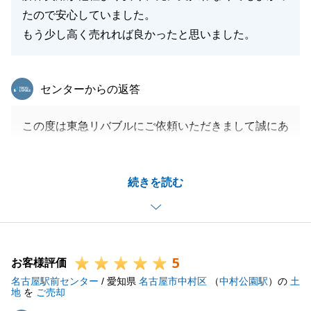
たので安心していました。
もう少し高く売れれば良かったと思いました。
東急リバブル
センターからの返答
この度は東急リバブルにご依頼いただきまして誠にあ
りがとうございました。
貴重なご意見ありがとうございます。
続きを読む
ご売却価格につきましては「もう少し高く」との率直
なご感想をいただき、今後の大切な課題として真摯に
受け止めてまいります。
今後とも不動産についてご相談等ございましたらお気
5
軽にお申し付けください。
お客様評価
名古屋駅前センター
/ 愛知県
名古屋市中村区
（
中村公園駅
）の
土
地
を
ご売却