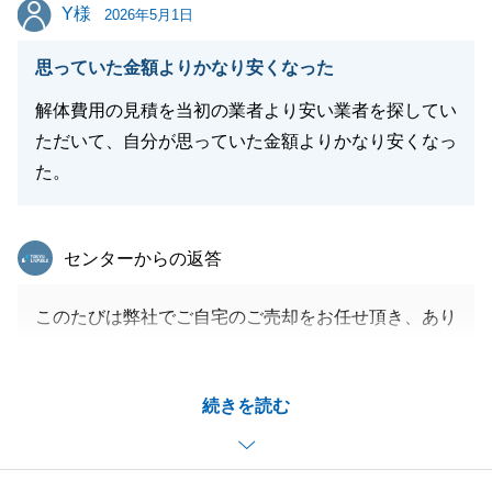
Y様
Y様
2026年5月1日
閉じる
思っていた金額よりかなり安くなった
解体費用の見積を当初の業者より安い業者を探してい
ただいて、自分が思っていた金額よりかなり安くなっ
た。
東急リバブル
センターからの返答
このたびは弊社でご自宅のご売却をお任せ頂き、あり
がとうございました。
お時間はかかりましたが、無事にお引渡しまで完了で
続きを読む
き、売却後の手取額もなるべく残るようにご提案をす
ることができ良かったです。
お話しを進めるにあたって、ご用意頂く書類の取得や