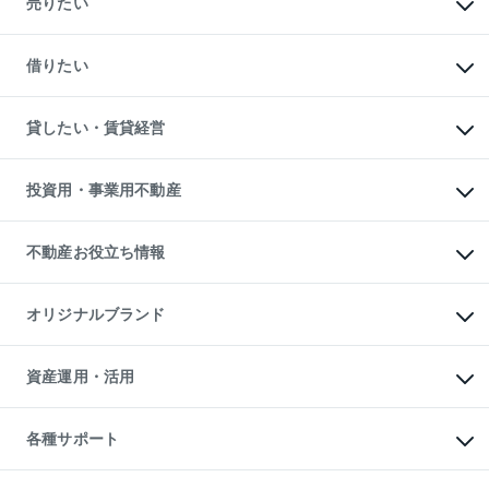
売りたい
中古マンションの購入
一戸建ての購入
マンションの売却・査定
新築一戸建ての購入
一戸建ての売却・査定
借りたい
中古一戸建ての購入
土地の売却・査定
土地の購入
スピードAI査定
不動産購入の流れ
物件を借りる
不動産売却について
注目キーワード物件特集
オフィス・店舗の賃貸
貸したい・賃貸経営
不動産査定について
購入ガイド
借りるときの流れ
売却サービス
借りるガイド
不動産売却の流れ
無料賃料査定
多言語対応
不動産買換えの流れ
マンション賃料データ
投資用・事業用不動産
売却ガイド
賃貸管理プラン
English
繁体中文
簡体中文
リロケーションについて
投資用不動産
貸すときの流れ
事業用不動産
不動産お役立ち情報
貸すガイド
マンション投資
投資用マンション
不動産AIアドバイザー Tellus Talk
マンション一棟
マンションライブラリー
オリジナルブランド
アパート経営
人気マンションランキング
アパート投資用物件
暮らしに役立つ不動産メディア

収益物件
当社売主リノベーションマンション
「Lnote」
ビル購入（ビル一棟）
一棟リノベーションマンション

資産運用・活用
不動産相場・不動産価格情報
投資用不動産の売却査定
L`GENTE（ルジェンテ）
不動産売却FAQ
事業用不動産の売却査定
区分リノベーションマンション

不動産コラム・ニュース
等価交換事業
海外不動産
Lideas（リディアス）
不動産用語集
不動産M&A
各種サポート
投資用一棟レジデンスWELL

不動産なんでもネット相談室
アセットマネジメント・出資
SQUARE（ウェルスクエア）
住まいの税金
不動産小口投資

シニア向けサポート
物件一括検索（購入＆賃貸）