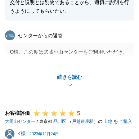
交付と説明とは別物であることから、適切に説明を行
うようにしてもらいたい。
東急リバブル
センターからの返答
O様、この度は武蔵小山センターをご利用いただき、
誠にありがとうございました。
また一部当社の不手際により、ご不快な思いをさせて
続きを読む
しまい、誠に申し訳ございません。
いただきましたアンケートについては、真摯に受け止
め、投資事業部にも共有させて頂き、今後の接客に活
かしていきたいと思います。
5
また、不動産について、ご不安点等ございましたら、
お客様評価
大岡山センター
誠心誠意対応させて頂きますので、お気軽にご連絡く
/ 東京都
品川区
（
戸越銀座駅
）の
土地
を
ご購入
ださい。
K様
K様
2023年12月24日
引き続き、宜しくお願いいたします。