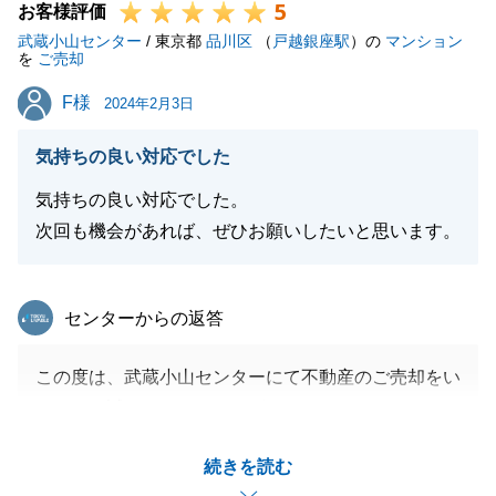
5
お客様評価
武蔵小山センター
/ 東京都
品川区
（
戸越銀座駅
）の
マンション
を
ご売却
F様
F様
2024年2月3日
気持ちの良い対応でした
気持ちの良い対応でした。
次回も機会があれば、ぜひお願いしたいと思います。
東急リバブル
センターからの返答
この度は、武蔵小山センターにて不動産のご売却をい
ただき、誠にありがとうございました。
投資用物件のご売却を預かったこともあり、H様のご
続きを読む
要望をしっかりと受け、投資家様、保有目的の法人