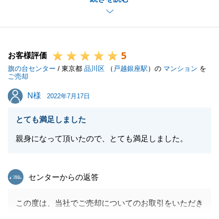
ご指摘して頂いた点を意識し、自分自身の今後の営業
活動に活かしてまいりたいと思います。
また何かお手伝いできることがございましたら、お声
がけ頂けますと幸いです。
5
引き続きよろしくお願いいたします。
お客様評価
旗の台センター
/ 東京都
品川区
（
戸越銀座駅
）の
マンション
を
ご売却
N様
N様
2022年7月17日
閉じる
とても満足しました
親身になって頂いたので、とても満足しました。
東急リバブル
センターからの返答
この度は、当社でご売却についてのお取引をいただき
ましてありがとうございました。