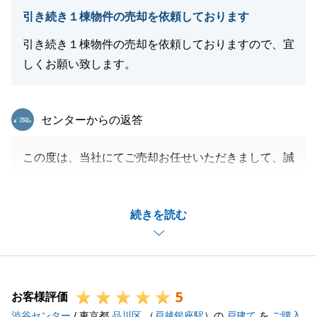
引き続き１棟物件の売却を依頼しております
引き続き１棟物件の売却を依頼しておりますので、宜
しくお願い致します。
東急リバブル
センターからの返答
この度は、当社にてご売却お任せいただきまして、誠
にありがとうございます。
ご希望条件に近い形でご売却のお手伝いができ、とて
続きを読む
も嬉しく思っております。
現在、お任せいただいている物件についても良いお手
伝いができるよう頑張りますので、引き続きどうぞよ
ろしくお願い致します。
5
お客様評価
渋谷センター
/ 東京都
品川区
（
戸越銀座駅
）の
戸建て
を
ご購入