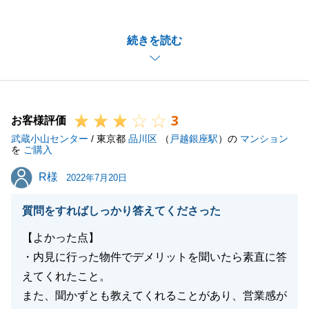
ざいます。
他の購入希望のお客様がいらっしゃる中で、Ｓ様の多
続きを読む
大なご協力を頂き、無事に取引が完了出来ました事、
心より御礼申し上げます。
また私共でお手伝い出来る事がございましたら、是非
お声掛け下さいませ。
3
Ｓ様ご家族皆様のご多幸を心より祈念申し上げます。
お客様評価
武蔵小山センター
/ 東京都
品川区
（
戸越銀座駅
）の
マンション
を
ご購入
R様
R様
2022年7月20日
閉じる
質問をすればしっかり答えてくださった
【よかった点】
・内見に行った物件でデメリットを聞いたら素直に答
えてくれたこと。
また、聞かずとも教えてくれることがあり、営業感が