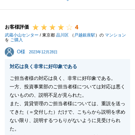
様、問わず、ご紹介させていただきました。
ご満足の行く売却となり大変うれしく思います。
今後とも、是非、東急リバブルをご愛顧いただけます
4
と幸いです。
お客様評価
武蔵小山センター
どうぞよろしくお願いいたします。
/ 東京都
品川区
（
戸越銀座駅
）の
マンション
を
ご購入
O様
O様
2023年12月28日
閉じる
対応は良く非常に好印象である
ご担当者様の対応は良く、非常に好印象である。
一方、投資事業部のご担当者様については対応は悪く
ないものの、説明不足が見られた。
また、賃貸管理のご担当者様については、重説を送っ
てきた（＝交付した）だけで、こちらから説明を求め
ない限り、説明するつもりがないように見受けられ
た。