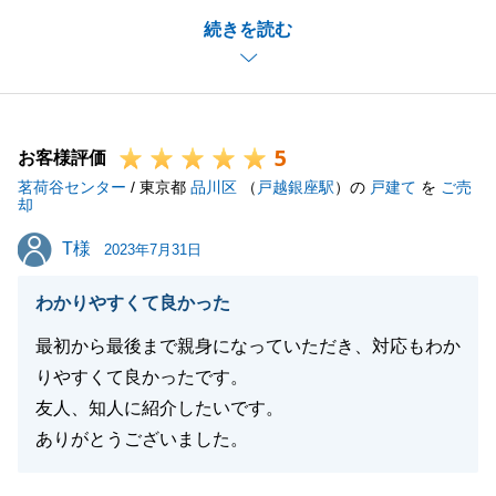
微力ながらS様のお役にたてたこと大変嬉しく思いま
続きを読む
す。
S様に柔軟にご対応いただけたおかげで、スムーズに
お取引ができ、大変感謝しております。
今後とも、何卒よろしくお願い申し上げます。
5
お客様評価
茗荷谷センター
/ 東京都
品川区
（
戸越銀座駅
）の
戸建て
を
ご売
却
閉じる
T様
T様
2023年7月31日
わかりやすくて良かった
最初から最後まで親身になっていただき、対応もわか
りやすくて良かったです。
友人、知人に紹介したいです。
ありがとうございました。