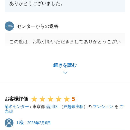
ありがとうございました。
東急リバブル
センターからの返答
この度は、お取引をいただきましてありがとうござい
ました。
親族間との調整を含め、解決まで約2年半かかりまし
続きを読む
たが、無事にお取引が完了し安心を致しました。
今後もご不明な点等ございましたらご相談をいただけ
ればと存じます。
5
お客様評価
菊名センター
/ 東京都
品川区
（
戸越銀座駅
）の
マンション
を
ご
閉じる
売却
T様
T様
2023年2月6日