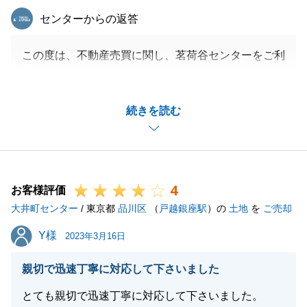
東急リバブル
センターからの返答
この度は、不動産売買に関し、茗荷谷センターをご利
用いただきまして誠にありがとうございます。
暑くなりすぎる前にお引越しもスムーズに行えてよか
続きを読む
ったです。
またご相談ございましたらお気軽にご連絡頂ければと
思います。
ありがとうございました。
4
お客様評価
大井町センター
/ 東京都
品川区
（
戸越銀座駅
）の
土地
を
ご売却
閉じる
Y様
Y様
2023年3月16日
親切で迅速丁寧に対応して下さいました
とても親切で迅速丁寧に対応して下さいました。