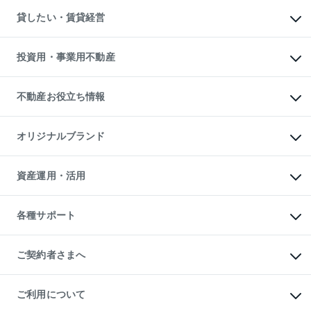
不動産購入の流れ
物件を借りる
不動産売却について
注目キーワード物件特集
オフィス・店舗の賃貸
貸したい・賃貸経営
不動産査定について
購入ガイド
借りるときの流れ
売却サービス
借りるガイド
不動産売却の流れ
無料賃料査定
多言語対応
不動産買換えの流れ
マンション賃料データ
投資用・事業用不動産
売却ガイド
賃貸管理プラン
English
繁体中文
簡体中文
リロケーションについて
投資用不動産
貸すときの流れ
事業用不動産
不動産お役立ち情報
貸すガイド
マンション投資
投資用マンション
不動産AIアドバイザー Tellus Talk
マンション一棟
マンションライブラリー
オリジナルブランド
アパート経営
人気マンションランキング
アパート投資用物件
暮らしに役立つ不動産メディア

収益物件
当社売主リノベーションマンション
「Lnote」
ビル購入（ビル一棟）
一棟リノベーションマンション

資産運用・活用
不動産相場・不動産価格情報
投資用不動産の売却査定
L`GENTE（ルジェンテ）
不動産売却FAQ
事業用不動産の売却査定
区分リノベーションマンション

不動産コラム・ニュース
等価交換事業
海外不動産
Lideas（リディアス）
不動産用語集
不動産M&A
各種サポート
投資用一棟レジデンスWELL

不動産なんでもネット相談室
アセットマネジメント・出資
SQUARE（ウェルスクエア）
住まいの税金
不動産小口投資

シニア向けサポート
物件一括検索（購入＆賃貸）
LEGACIA（レガシア）
相続サポート
ご契約者さまへ
リフォームサポート
ご契約者さまサポートメニュー
ご紹介・再契約特典
ご利用について
入居者様専用-各種ご案内（賃貸）