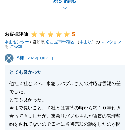
続きを読む
ますよう、ご一緒にお手伝いさせていただけましこ
と、大変うれしく思っております。
お取引後のリフォームにてご迷惑をお掛けし誠に申し
訳ございませんでした。私のサポートも至らない点が
5
あったかと存じます。
お客様評価
本山センター
今後とも何かご相談事項など、お力になれることがご
/ 愛知県
名古屋市千種区
（
本山駅
）の
マンション
を
ご売却
ざいましたら、いつでもご連絡ください。
S様
S様
W様ご家族の皆さまのご健康とご多幸をお祈りしてお
2026年1月25日
ります。
とても良かった
今後ともよろしくお願い申し上げます。
他社Ｚ社と比べ、東急リバブルさんの対応は雲泥の差
でした。
とても良かった。
閉じる
今まで長いこと、Ｚ社とは賃貸の時から約１０年付き
合ってきましたが、東急リバブルさんが賃貸の管理契
約をされてないのでＺ社に当初売却の話をしたのが間