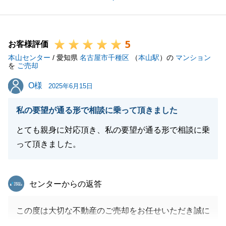
K様とはご自宅の売却からお手伝いさせていただき、
長い期間を共にしてきましたので、良いお住替え先が
見つかり本当に嬉しいです。
5
リフォームについても何度も現地で打ち合わせをしな
お客様評価
本山センター
がら内容を決められましたので、完成が楽しみです。
/ 愛知県
名古屋市千種区
（
本山駅
）の
マンション
を
ご売却
リフォーム後、快適にお過ごしできるようにサポート
O様
O様
させていただきますので、何かございましたらいつで
2025年6月15日
もご連絡ください。
私の要望が通る形で相談に乗って頂きました
引き続き宜しくお願いいたします。
とても親身に対応頂き、私の要望が通る形で相談に乗
って頂きました。
閉じる
東急リバブル
センターからの返答
この度は大切な不動産のご売却をお任せいただき誠に
ありがとうございます。