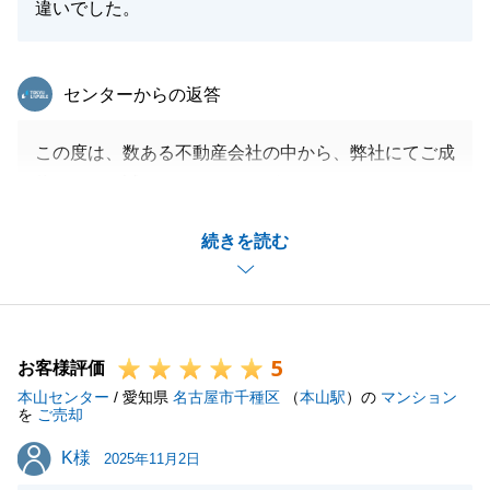
違いでした。
東急リバブル
センターからの返答
この度は、数ある不動産会社の中から、弊社にてご成
約いただき誠にありがとうございます。
他社様からの切り替えで早期にてご成約までたどり着
続きを読む
けましたこと大変うれしく思っております。
今後とも何かご相談事項がありましたら、いつでもお
気軽にご連絡ください。
皆さまのご健康とご多幸をお祈りしております。
5
お客様評価
本山センター
/ 愛知県
名古屋市千種区
（
本山駅
）の
マンション
を
ご売却
閉じる
K様
K様
2025年11月2日