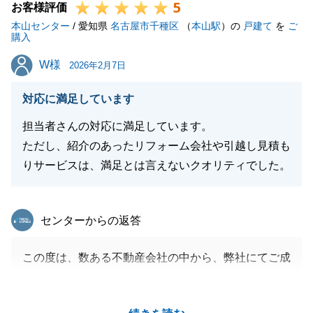
5
お客様評価
本山センター
/ 愛知県
名古屋市千種区
（
本山駅
）の
戸建て
を
ご
購入
W様
W様
2026年2月7日
対応に満足しています
担当者さんの対応に満足しています。
ただし、紹介のあったリフォーム会社や引越し見積も
りサービスは、満足とは言えないクオリティでした。
東急リバブル
センターからの返答
この度は、数ある不動産会社の中から、弊社にてご成
約いただき誠にありがとうございます。
新たなご家族の誕生間際にて、良いお住み替えとなり