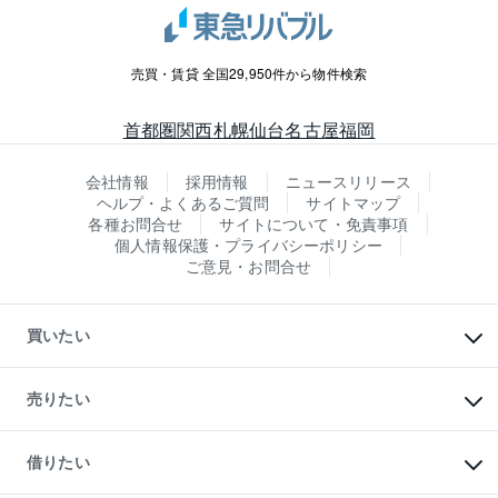
売買・賃貸 全国29,950件から物件検索
首都圏
関西
札幌
仙台
名古屋
福岡
会社情報
採用情報
ニュースリリース
ヘルプ・よくあるご質問
サイトマップ
各種お問合せ
サイトについて・免責事項
個人情報保護・プライバシーポリシー
ご意見・お問合せ
買いたい
マンションの購入
新築・分譲マンションの購入
売りたい
中古マンションの購入
一戸建ての購入
マンションの売却・査定
新築一戸建ての購入
一戸建ての売却・査定
借りたい
中古一戸建ての購入
土地の売却・査定
土地の購入
スピードAI査定