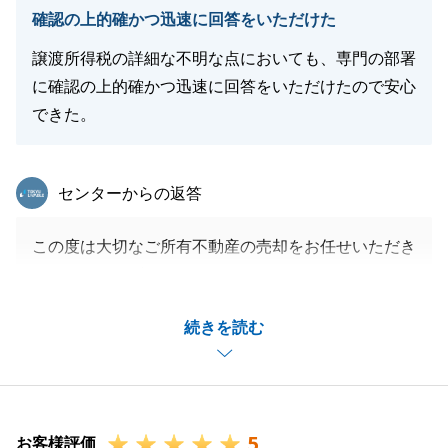
確認の上的確かつ迅速に回答をいただけた
譲渡所得税の詳細な不明な点においても、専門の部署
に確認の上的確かつ迅速に回答をいただけたので安心
できた。
東急リバブル
センターからの返答
この度は大切なご所有不動産の売却をお任せいただき
ありがとうございました。
K様のご協力があったからこそ、スムーズなお取引が
続きを読む
できました。本当にありがとうございます。
税務などの専門的な内容はご不安も大きいかと存じま
すが、専門部署とも密に連携し、正確な情報をお届け
することを最優先に努めてまいりました。
5
今後も何かご不明な点や、より詳しく確認が必要な事
お客様評価