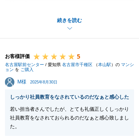
誠に有難うございます。
販売開始から売却まで少々お時間を要してしまい大変
続きを読む
申し訳ございません。
また、不動産に関することでご相談事がございました
ら何なりと申しつけください。
来年の確定申告まで引続きお手伝いさせていただきた
5
く思います。
お客様評価
名古屋駅前センター
今後とも宜しくお願いいたします。
/ 愛知県
名古屋市千種区
（
本山駅
）の
マンシ
ョン
を
ご購入
M様
M様
2025年8月30日
閉じる
しっかり社員教育をなされているのだなぁと感心した
若い担当者さんでしたが、とても礼儀正しくしっかり
社員教育をなされておられるのだなぁと感心致しまし
た。