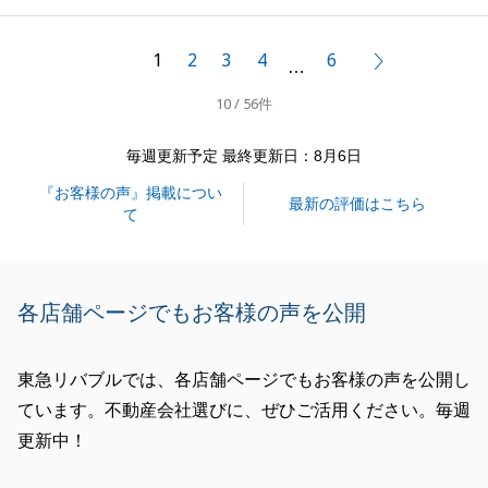
た。
一連のやり取りを再検証して今後に活かしていきたい
1
2
3
4
6
次へ
…
と思います。
10 / 56件
また、不動産に関することでご不明な点やご相談事が
ございましたら何なりと申しつけください。
毎週更新予定 最終更新日：8月6日
今後とも宜しくお願いいたします。
『お客様の声』掲載につい
最新の評価はこちら
て
閉じる
各店舗ページでもお客様の声を公開
東急リバブルでは、各店舗ページでもお客様の声を公開し
ています。不動産会社選びに、ぜひご活用ください。毎週
更新中！