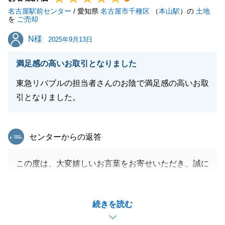
名古屋駅前センター
項がございましたら、いつでもお気軽にお申し付けく
/ 愛知県
名古屋市千種区
（
本山駅
）の
土地
を
ご売却
ださい。
N様
N様
引き続き、精一杯サポートさせていただきます。今後
2025年9月13日
とも何卒よろしくお願い申し上げます。
満足感の高いお取引となりました
東急リバブルの担当者さんのお陰で満足感の高いお取
引となりました。
閉じる
東急リバブル
センターからの返答
この度は、大変嬉しいお言葉をお寄せいただき、誠に
ありがとうございます。
遠隔地にお住まいの中、こちらからのご依頼事項にも
続きを読む
迅速に対応頂いたおかげで無事に取引を終えることが
できました。改めて御礼申し上げます。