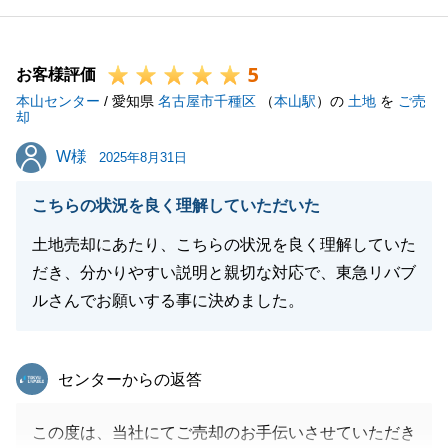
お客様にご満足いただけたことが、私共にとって何よ
りの喜びであり、今後の励みとなります。
5
N様の大切なお取引に携われたご縁に、心より感謝申
お客様評価
本山センター
し上げます。
/ 愛知県
名古屋市千種区
（
本山駅
）の
土地
を
ご売
却
引き続きお困りごと等あれば、お気軽にお申し付けく
W様
W様
ださいませ。
2025年8月31日
こちらの状況を良く理解していただいた
土地売却にあたり、こちらの状況を良く理解していた
閉じる
だき、分かりやすい説明と親切な対応で、東急リバブ
ルさんでお願いする事に決めました。
東急リバブル
センターからの返答
この度は、当社にてご売却のお手伝いさせていただき