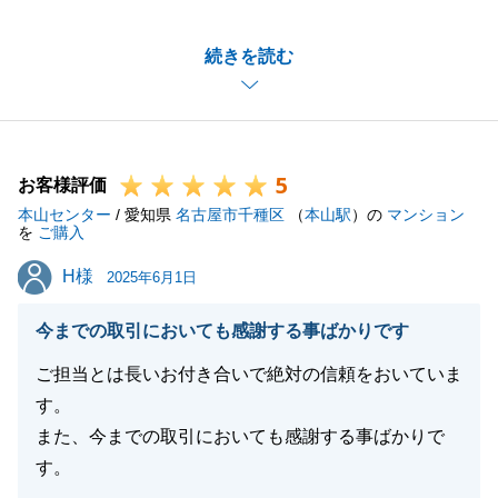
ご相談からご成約、お引渡しまで約１か月程度と非常
続きを読む
にスピード感のあるお取引でございました。
O様のご協力無しでは実現が難しいスケジュールでご
ざいました。誠にありがとうございます。
また今後とも何かお力になれることがございましたら
5
お気軽にお声がけください。
お客様評価
本山センター
この度は素敵なご縁をいただきまして誠にありがとう
/ 愛知県
名古屋市千種区
（
本山駅
）の
マンション
を
ご購入
ございます。
H様
H様
2025年6月1日
今までの取引においても感謝する事ばかりです
閉じる
ご担当とは長いお付き合いで絶対の信頼をおいていま
す。
また、今までの取引においても感謝する事ばかりで
す。