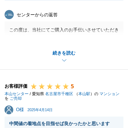
東急リバブル
センターからの返答
この度は、当社にてご購入のお手伝いさせていただき
誠に有難うございます。
10年以上当社で購入・売却等のお手伝いをさせてい
続きを読む
ただき感謝しかございません。
今後も是非とも当社をご利用いただきたく存じます。
また、何かございましたら何なりとお申し付けくださ
い。
5
即時お伺いさせていただきます。
お客様評価
本山センター
今後とも宜しくお願いいたします。
/ 愛知県
名古屋市千種区
（
本山駅
）の
マンション
を
ご売却
O様
O様
2025年4月14日
閉じる
中間値の着地点を目指せば良かったかと思います