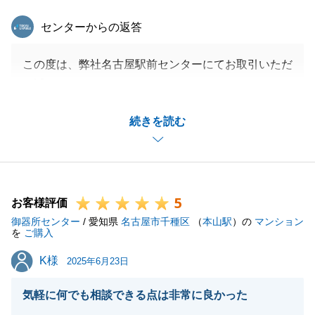
東急リバブル
センターからの返答
この度は、弊社名古屋駅前センターにてお取引いただ
き誠にありがとうございました。
いつも私からのご連絡に対して、迅速かつ丁寧にご対
続きを読む
応いただけましたこと、改めて御礼申し上げます。
M様のご協力があったからこそ、契約からお引渡しま
で迎えることができたかと存じます。
誠にありがとうございました。
5
今後とも、お力になれることがございましたら、精一
お客様評価
御器所センター
杯お手伝いさせていただきます。
/ 愛知県
名古屋市千種区
（
本山駅
）の
マンション
を
ご購入
K様
K様
2025年6月23日
閉じる
気軽に何でも相談できる点は非常に良かった