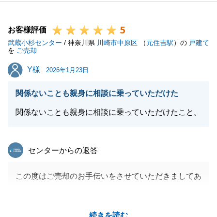
だけますと幸いです。
5
お客様評価
武蔵小杉センター
/ 神奈川県
川崎市中原区
（
元住吉駅
）の
戸建て
閉じる
を
ご売却
Y様
Y様
2026年1月23日
関係ないことも親身に相談に乗っていただけた
関係ないことも親身に相談に乗っていただけたこと。
東急リバブル
センターからの返答
この度はご売却のお手伝いをさせていただきましてあ
りがとうございました。
販売開始からご主人様、奥様と密に打合せさせていた
続きを読む
だきまして大変助かりました。