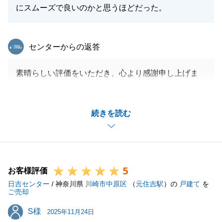
にお問合せください。
にスムーズで良いのかと思うほどだった。
東急リバブル
センターからの返答
閉じる
素晴らしい評価をいただき、心より感謝申し上げま
す。
私のスケジュールよりも、お客様のご都合やご事情を
続きを読む
最優先に考えることは、プロの仲介担当として当然の
ことと考えております。今回、「こんなにスムーズで
良いのかと思うほどだった」と感じていただけたこと
は、私にとって何よりの誉れです。
5
不動産売買は「難しい、煩雑だ」と思われがちです
お客様評価
日吉センター
が、私たちはお客様が笑顔でゴールを迎えられるよう
/ 神奈川県
川崎市中原区
（
元住吉駅
）の
戸建て
を
ご売却
伴走するパートナーでありたいと思っております。こ
S様
S様
れからも溝ノ口エリアの皆様に寄り添った柔軟な対応
2025年11月24日