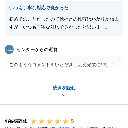
を心がけてまいります。
いつも丁寧な対応で良かった
今後も、東急リバブル溝ノ口センターの担当として、
正確かつ迅速なサポートを徹底してまいります。
初めてのことだったので他社との比較はわかりかねま
すが、いつも丁寧な対応で良かったと思います。
閉じる
東急リバブル
センターからの返答
このようなコメントをいただき、大変光栄に思いま
す。
初めての不動産取引で不安な点も多かったかと存じま
続きを読む
すが、「いつも丁寧な対応で良かった」と感じていた
だけたこと、心から嬉しく思います。
お客様に寄り添い、安心感を持って手続きを進めてい
ただくことが、私たちの務めだと考えています。
5
今後も変わらぬ丁寧な対応を心がけてまいりますの
お客様評価