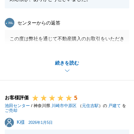
今後とも東急リバブル溝ノ口センターをよろしくお願
いします。
東急リバブル
センターからの返答
この度は弊社を通じて不動産購入のお取引をいただき
閉じる
誠にありがとうございます。
S様のご購入のお手伝いができたこと心よりうれしく
続きを読む
思います。
今後とも不動産関係でお困りごとがございましたら是
非ご相談ください。
S様ご家族の新生活がより良いものとなるようお祈り
5
申し上げます。
お客様評価
池田センター
/ 神奈川県
川崎市中原区
（
元住吉駅
）の
戸建て
を
ご売却
K様
K様
2026年1月5日
閉じる