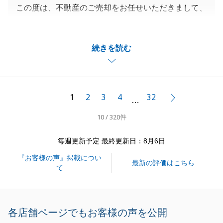
この度は、不動産のご売却をお任せいただきまして、
ありがとうございました。
ご契約からお引渡しまで、測量関係のお手続きの為長
続きを読む
期化となり、その間ご不安な思いをさせてしまいまし
たこと、大変申し訳ございません。
以降、ご不安なお気持ちにさせてしまうことのないよ
う、税務上のお手続きを含めてサポートさせていただ
1
2
3
4
32
次へ
…
きます。
10 / 320件
何卒よろしくお願いいたします。
毎週更新予定 最終更新日：8月6日
『お客様の声』掲載につい
閉じる
最新の評価はこちら
て
各店舗ページでもお客様の声を公開