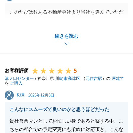
このたびは数ある不動産会社より当社を選んでいただ
き誠にありがとうございます。
今回の取引については、私自身の転勤というめぐり合
続きを読む
わせもございましたが、当社のネットワークが機能し
問題解決へ向けて動く事ができました。
当社は個人、法人、富裕層などの部署もあり今回は弊
社内の部署を超えた協業という形で成約をさせていた
5
だく事ができました。
お客様評価
溝ノ口センター
好立地のどうしようもなかった不動産を纏める事がで
/ 神奈川県
川崎市高津区
（
元住吉駅
）の
戸建て
を
ご購入
きた事については営業冥利に尽きる話でございまし
K様
K様
た。
2025年12月3日
また、法務局については私自身も勉強になる事も多
こんなにスムーズで良いのかと思うほどだった
く、知らなかったことを知る良い機会を与えていただ
いたと思っております。
貴社営業マンとしてお忙しい身であると察する中、こ
また、不動産に関するご質問等ございましたらお気軽
ちらの都合での予定変更にも柔軟に対応頂き、こんな