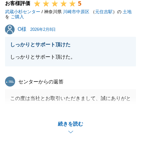
5
お客様評価
武蔵小杉センター
/ 神奈川県
川崎市中原区
（
元住吉駅
）の
土地
を
ご購入
O様
O様
2026年2月8日
しっかりとサポート頂けた
しっかりとサポート頂けた。
東急リバブル
センターからの返答
この度は当社とお取引いただきまして、誠にありがと
うございました。
O様のご協力もあり、無事にお引渡しできまして何よ
続きを読む
りでございます。
またご相談事がございましたらお気軽にご連絡をいた