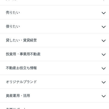
マンションの購入
新築・分譲マンションの購入
売りたい
中古マンションの購入
一戸建ての購入
マンションの売却・査定
新築一戸建ての購入
一戸建ての売却・査定
借りたい
中古一戸建ての購入
土地の売却・査定
土地の購入
スピードAI査定
不動産購入の流れ
物件を借りる
不動産売却について
注目キーワード物件特集
オフィス・店舗の賃貸
貸したい・賃貸経営
不動産査定について
購入ガイド
借りるときの流れ
売却サービス
借りるガイド
不動産売却の流れ
無料賃料査定
多言語対応
不動産買換えの流れ
マンション賃料データ
投資用・事業用不動産
売却ガイド
賃貸管理プラン
English
繁体中文
簡体中文
リロケーションについて
投資用不動産
貸すときの流れ
事業用不動産
不動産お役立ち情報
貸すガイド
マンション投資
投資用マンション
不動産AIアドバイザー Tellus Talk
マンション一棟
マンションライブラリー
オリジナルブランド
アパート経営
人気マンションランキング
アパート投資用物件
暮らしに役立つ不動産メディア

収益物件
当社売主リノベーションマンション
「Lnote」
ビル購入（ビル一棟）
一棟リノベーションマンション

資産運用・活用
不動産相場・不動産価格情報
投資用不動産の売却査定
L`GENTE（ルジェンテ）
不動産売却FAQ
事業用不動産の売却査定
区分リノベーションマンション

不動産コラム・ニュース
等価交換事業
海外不動産
Lideas（リディアス）
不動産用語集
不動産M&A