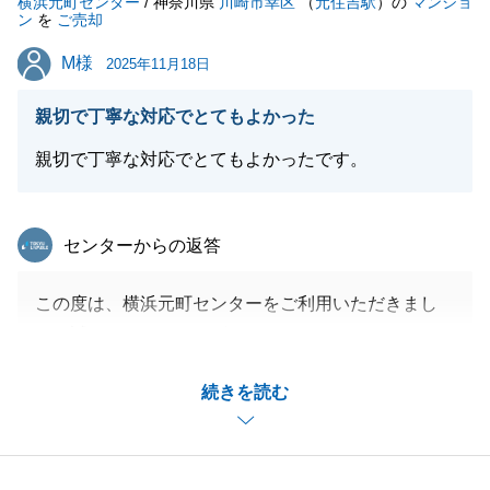
横浜元町センター
で、また不動産のことでお困りの際は、ぜひご相談く
/ 神奈川県
川崎市幸区
（
元住吉駅
）の
マンショ
ン
を
ご売却
ださい。引き続きよろしくお願い申し上げます。
M様
M様
2025年11月18日
親切で丁寧な対応でとてもよかった
閉じる
親切で丁寧な対応でとてもよかったです。
東急リバブル
センターからの返答
この度は、横浜元町センターをご利用いただきまし
て、誠にありがとうございました。
お客様の大切なお住まいのご売却を、微力ながらお手
続きを読む
伝いでき、_またお役にたてたこと大変光栄でござい
ます。_
販売活動中にはご自宅に何度も訪問させていただきま
したが、いつも快く対応していただいて大変感謝して