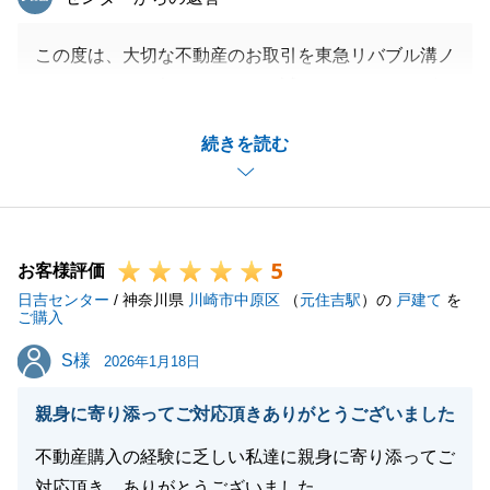
この度は、大切な不動産のお取引を東急リバブル溝ノ
口センターにお任せいただき、誠にありがとうござい
ました。
続きを読む
不動産売買は、聞き慣れない専門用語や複雑な書類が
多く、どなた様も少なからず不安を抱えられるもので
す。
だからこそ私たちは、「専門用語を使わない分かりや
5
すい説明」と「先を見通せるスケジュール提示」を何
お客様評価
日吉センター
よりも大切にしております。
/ 神奈川県
川崎市中原区
（
元住吉駅
）の
戸建て
を
ご購入
「不安を感じることがなかった」とのお言葉をいただ
S様
S様
き、お力添えができたことを大変嬉しく思います。
2026年1月18日
今後もお客様のペースに寄り添い、安心してお取引い
親身に寄り添ってご対応頂きありがとうございました
ただける環境づくりを徹底してまいります。また何か
お困りごとがございましたら、いつでもお気軽にご相
不動産購入の経験に乏しい私達に親身に寄り添ってご
談ください。
対応頂き、ありがとうございました。