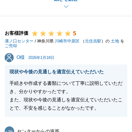
ご契約、ご決済時も買主様に対してのお気遣いもいた
だいてスムーズに進行する事ができました。
しばらくお会いできなくなり寂しく思いますが、お手
5
伝いできることがございましたらお気軽にお申し付け
お客様評価
溝ノ口センター
ください。
/ 神奈川県
川崎市中原区
（
元住吉駅
）の
土地
を
ご売却
末筆ながらご家族皆様のますますのご繁栄をお祈り申
O様
O様
し上げます。
2026年1月18日
引き続き今後ともよろしくお願いいたします。
現状や今後の見通しを適宜伝えていただいた
手続きや作成する書類について丁寧に説明していただ
き、分かりやすかったです。
閉じる
また、現状や今後の見通しを適宜伝えていただいたこ
とで、不安を感じることがなかったです。
東急リバブル
センターからの返答