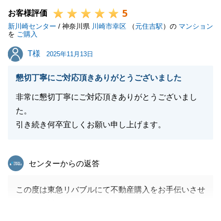
5
おります。
お客様評価
新川崎センター
お困りのことがございましたら、お気軽にご連絡いた
/ 神奈川県
川崎市幸区
（
元住吉駅
）の
マンション
を
ご購入
だければと存じます。_
T様
T様
今後ともよろしくお願いいたします。
2025年11月13日
懇切丁寧にご対応頂きありがとうございました
非常に懇切丁寧にご対応頂きありがとうございまし
閉じる
た。
引き続き何卒宜しくお願い申し上げます。
東急リバブル
センターからの返答
この度は東急リバブルにて不動産購入をお手伝いさせ
て頂き、誠にありがとうございます。
T様のお力になれましたことを大変光栄に思います。