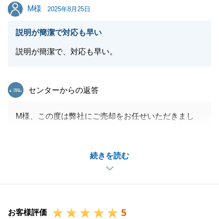
M様
M様
2025年8月25日
説明が簡潔で対応も早い
閉じる
説明が簡潔で、対応も早い。
東急リバブル
センターからの返答
M様、この度は弊社にご売却をお任せいただきまし
て、誠にありがとうございました。
私自身、お客様からのご連絡には迅速に対応するよう
続きを読む
に心がけて販売活動を行わせていただいております。
M様には、販売開始からお引渡しまで、書類のご用意
や、何度もお打ち合わせの機会をいただきましたこ
と、心より感謝申し上げます。
5
お引渡しは完了いたしましたが、今後も何かご不明な
お客様評価