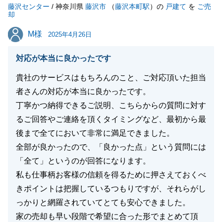
藤沢センター
点やお困りごとがございましたらいつでもご連絡くだ
/ 神奈川県
藤沢市
（
藤沢本町駅
）の
戸建て
を
ご売
却
さい。
M様
M様
引き続き、よろしくお願い申し上げます。
2025年4月26日
対応が本当に良かったです
貴社のサービスはもちろんのこと、ご対応頂いた担当
閉じる
者さんの対応が本当に良かったです。
丁寧かつ納得できるご説明、こちらからの質問に対す
るご回答やご連絡を頂くタイミングなど、最初から最
後まで全てにおいて非常に満足できました。
全部が良かったので、「良かった点」という質問には
「全て」というのが回答になります。
私も仕事柄お客様の信頼を得るために押さえておくべ
きポイントは把握しているつもりですが、それらがし
っかりと網羅されていてとても安心できました。
家の売却も早い段階で希望に合った形でまとめて頂