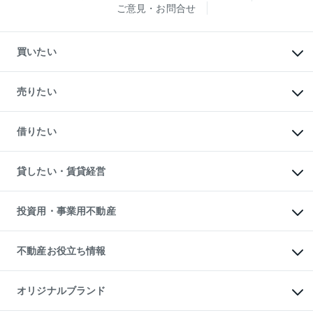
ご意見・お問合せ
買いたい
マンションの購入
新築・分譲マンションの購入
売りたい
中古マンションの購入
一戸建ての購入
マンションの売却・査定
新築一戸建ての購入
一戸建ての売却・査定
借りたい
中古一戸建ての購入
土地の売却・査定
土地の購入
スピードAI査定
不動産購入の流れ
物件を借りる
不動産売却について
注目キーワード物件特集
オフィス・店舗の賃貸
貸したい・賃貸経営
不動産査定について
購入ガイド
借りるときの流れ
売却サービス
借りるガイド
不動産売却の流れ
無料賃料査定
多言語対応
不動産買換えの流れ
マンション賃料データ
投資用・事業用不動産
売却ガイド
賃貸管理プラン
English
繁体中文
簡体中文
リロケーションについて
投資用不動産
貸すときの流れ
事業用不動産
不動産お役立ち情報
貸すガイド
マンション投資
投資用マンション
不動産AIアドバイザー Tellus Talk
マンション一棟
マンションライブラリー
オリジナルブランド
アパート経営
人気マンションランキング
アパート投資用物件
暮らしに役立つ不動産メディア
