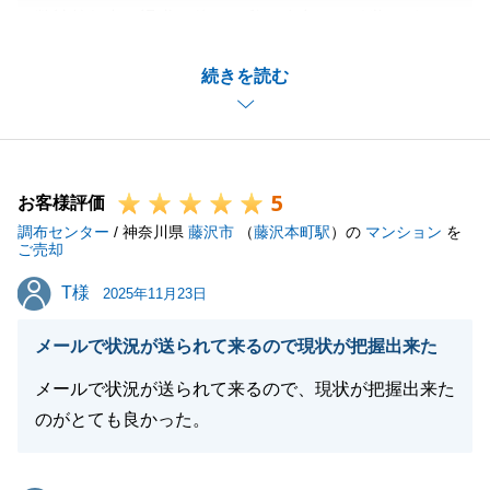
弊社前任者の退職に伴い、私が途中から引継ぐ形での
スタートになりましたが、早期に成約することが出
続きを読む
来、大変嬉しく思います。
境界明示、地目変更、残置物撤去、建物解体、滅失登
記などなど、多くのお願い事を致しましたが、全てス
ピーディーにご対応頂き大変助かりました。
5
今後とも、お気軽にご連絡を頂けますと幸いです。宜
お客様評価
調布センター
しくお願いいたします。
/ 神奈川県
藤沢市
（
藤沢本町駅
）の
マンション
を
ご売却
T様
T様
2025年11月23日
閉じる
メールで状況が送られて来るので現状が把握出来た
メールで状況が送られて来るので、現状が把握出来た
のがとても良かった。