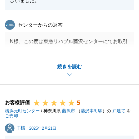
ざいました。
東急リバブル
センターからの返答
N様、この度は東急リバブル藤沢センターにてお取引
いただき、誠にありがとうございました。
無事にお引渡しまで進むことができて嬉しく思いま
続きを読む
す。
ご売却とご購入を同時に進めていますので、多忙だっ
たと存じますが数々のご協力をいただき、心よりお礼
申し上げます。
5
これからも何かございましたらいつでもお頼りくださ
お客様評価
横浜元町センター
い。
/ 神奈川県
藤沢市
（
藤沢本町駅
）の
戸建て
を
ご売却
宜しくお願いします。
T様
T様
2025年2月21日