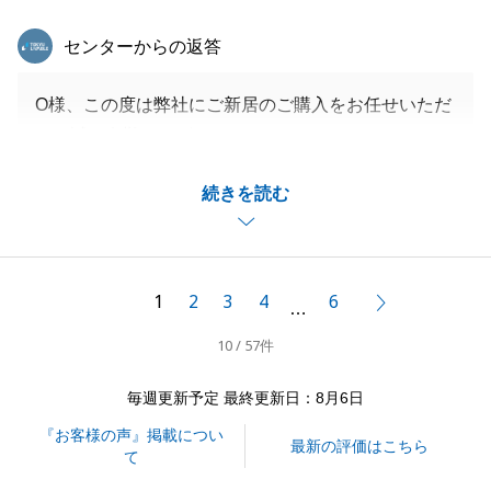
東急リバブル
センターからの返答
O様、この度は弊社にご新居のご購入をお任せいただ
き、誠に有難うございました。
遠方からのお住替えということもあり、O様には何度
続きを読む
も藤沢までご来訪いただきましたこと感謝申し上げま
す。
今後はリフォームのご予定もございますが、最後まで
サポートさせていただきますので何なりとお申し付け
1
2
3
4
6
次へ
…
ください。
10 / 57件
引き続き、何卒よろしくお願い申し上げます。
毎週更新予定 最終更新日：8月6日
『お客様の声』掲載につい
閉じる
最新の評価はこちら
て