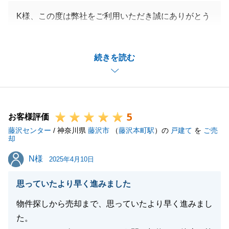
K様、この度は弊社をご利用いただき誠にありがとう
ございました。
お打ち合わせの際には、毎度弊社にご来店をいただ
続きを読む
き、こちらとしても動きやすい環境を整えていただき
感謝申し上げます。
K様のご協力あってこその結果だと思っております。
今後も、不動産のことでお困り事等ございましたら、
5
いつでもご相談くださいませ。
お客様評価
藤沢センター
どうぞよろしくお願い申し上げます。
/ 神奈川県
藤沢市
（
藤沢本町駅
）の
戸建て
を
ご売
却
N様
N様
2025年4月10日
閉じる
思っていたより早く進みました
物件探しから売却まで、思っていたより早く進みまし
た。