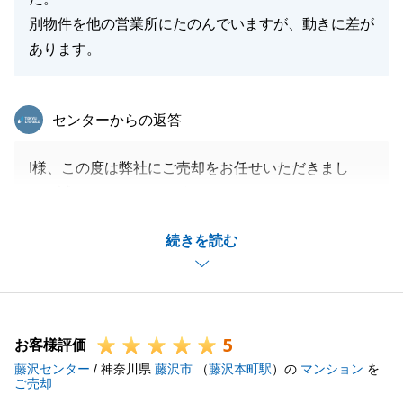
別物件を他の営業所にたのんでいますが、動きに差が
あります。
東急リバブル
センターからの返答
I様、この度は弊社にご売却をお任せいただきまし
て、誠にありがとうございました。
どのようにすれば、I様にとって最善のご売却になる
続きを読む
のか日々考えながら尽力させていただきました。
I様には、書類のご用意や、お打ち合わせの機会を何
度も設けていただきまして、誠にありがとうございま
した。
5
今後も不動産でお困りのことがございましたら、お気
お客様評価
藤沢センター
軽にご相談いただけますと幸いです。
/ 神奈川県
藤沢市
（
藤沢本町駅
）の
マンション
を
ご売却
引き続き、よろしくお願い申し上げます。