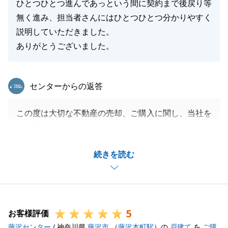
ひとつひとつ進んであっという間に契約まで後戻り等
無く進み、担当者さんにはひとつひとつ分かりやすく
説明していただきました。
ありがとうございました。
東急リバブル
センターからの返答
この度は大切な不動産の売却、ご購入に関し、当社を
ご利用を頂きまして誠にありがとうございます。
N様に、迅速・ご丁寧にご対応を頂き、無事にお引渡
続きを読む
しまで終える事が出来ました。
今後も何かお困りの点やお力になれる事がございまし
たら、お気軽にお声がけ下さいませ。
当社一同、心よりお待ちしております。
5
今後とも、何卒よろしくお願い申し上げます。
お客様評価
藤沢センター
/ 神奈川県
藤沢市
（
藤沢本町駅
）の
戸建て
を
ご購