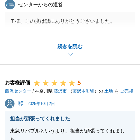
東急リバブル
センターからの返答
Ｔ様、この度は誠にありがとうございました。
Ｓ様からのご紹介で担当させていただく事になりまし
たが、Ｔ様の担当を務めることが出来たこと大変光栄
続きを読む
に思っております。
今後も、不動産の事や税金の事でお困り事がございま
したらお気軽にご相談いただければ幸です。
よろしくお願いいたします。
5
お客様評価
藤沢センター
/ 神奈川県
藤沢市
（
藤沢本町駅
）の
土地
を
ご売却
閉じる
I様
I様
2025年10月2日
担当が頑張ってくれました
東急リバブルというより、担当が頑張ってくれまし
た。