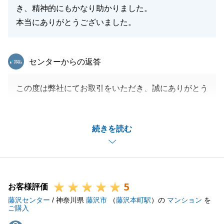
き、精神的にもかなり助かりました。
本当にありがとうございました。
東急リバブル
センターからの返答
この度は弊社にてお取引をいただき、誠にありがとう
ございます。
無事にお取引が完了したのは、M様のご尽力があった
続きを読む
おかげだと感じております。
また、あたたかいお言葉も誠にありがとうございま
す。成長ができるよう、精進いたします。
お困りごとなどございましたらお気軽にご連絡くださ
5
いませ。
お客様評価
藤沢センター
今後ともどうぞ宜しくお願いいたします。
/ 神奈川県
藤沢市
（
藤沢本町駅
）の
マンション
を
ご購入
この度はありがとうございました。重ねて御礼申し上