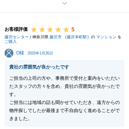
ます。_
お困りのことがございましたら、お気軽にご連絡いた
だければと存じます。_
5
今後ともよろしくお願いいたします。
お客様評価
藤沢センター
/ 神奈川県
藤沢市
（
藤沢本町駅
）の
マンション
を
ご購入
O様
O様
2025年1月26日
閉じる
貴社の雰囲気が良かったです
ご担当の上司の方や、事務所で受付と案内をいただい
たスタッフの方々を含め、貴社の雰囲気が良かったで
す。
ご担当には地域の話も聞かせていただき、遠方からの
物件探しでしたが最後まで不自由なく進めることがで
きました。