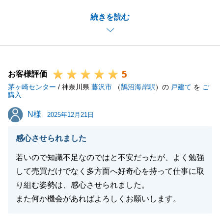
I様のお力添えもあり、無事にお引渡しまで終えるこ
続きを読む
とができて良かったです。
リフォーム工事を終えられましたら、是非ご挨拶にお
伺いさせてください。
また、不動産に関して何か不明点等ございましたらご
5
連絡頂戴できますと幸いです。
お客様評価
茅ヶ崎センター
今後ともよろしくお願いいたします。
/ 神奈川県
藤沢市
（
鵠沼海岸駅
）の
戸建て
を
ご
購入
N様
N様
2025年12月21日
閉じる
感心させられました
若いので知識不足なのではと不安だったが、よく勉強
して売買だけでなく多方面へ好奇心を持って仕事に取
り組む姿勢は、感心させられました。
また何か機会があればよろしくお願いします。