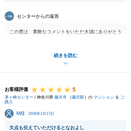
東急リバブル
センターからの返答
この度は、素敵なコメントをいただき誠にありがとう
ございます。
最初のご内覧からお引き渡しまで、大切なお住まい探
続きを読む
しのお手伝いができたこと、大変光栄に存じます。
「誠実で安心感があった」とのお言葉は、私にとって
も何よりの励みとなります。
お引き渡し後も、何かお困りのことがございましたら
5
いつでもお気軽にご連絡下さい。
お客様評価
茅ヶ崎センター
新生活が素晴らしいものとなるよう、心よりお祈り申
/ 神奈川県
藤沢市
（
藤沢駅
）の
マンション
を
ご
購入
し上げます。
M様
M様
2026年1月17日
欠点も伝えていただけるとなおよし
閉じる