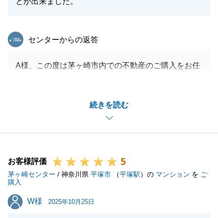
とが出来ました。
東急リバブル
センターからの返答
A様、この度は茅ヶ崎市内での不動産のご購入をお任
せいただき、
誠にありがとうございました。
続きを読む
夢の注文住宅・マイホームのご検討、
同席をさせていただいている私も、
楽しみな気持ちでいっぱいでした。
建物完成の頃また是非お会い出来れば幸いです。
5
この度は誠にありがとうございました。
お客様評価
茅ヶ崎センター
/ 神奈川県
平塚市
（
平塚駅
）の
マンション
を
ご
購入
W様
W様
2025年10月25日
閉じる