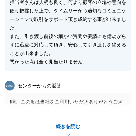
担当者さんは人柄も良く、何より顧客の立場や意向を
確り把握した上で、タイムリーかつ適切なコミュニケ
ーションで取引をサポート頂き成約する事が出来まし
た。
また、引き渡し前後の細かい質問や要請にも億劫がら
ずに迅速に対応して頂き、安心して引き渡しを終える
ことが出来ました。
悪かった点は全く見当たりません。
東急リバブル
センターからの返答
I様、この度は当社をご利用いただきありがとうござ
いました。
I様のお力添えもあり、無事にお引渡しまで終えるこ
続きを読む
とができて良かったです。
お褒めの言葉を頂戴しまして、大変光栄です。