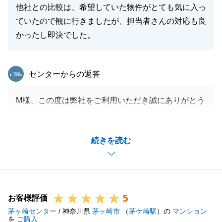
他社との比較は、希望していた物件がとても気に入っ
ていたので観に行きましたが、担当者さんの対応も良
かったし即決でした。
東急リバブル
センターからの返答
M様、この度は弊社をご利用いただき誠にありがとう
ございました。
測量の件ではお時間を要することとなりましたが、お
続きを読む
客様と私共、そしてM様との信頼関係があったからこ
そ、無事に成約まで結びついたのだと確信しておりま
す。
また、支店間の連携についてもご評価いただき光栄で
5
す。
お客様評価
茅ヶ崎センター
組織の力を活かしてお力添えできたことは私共の誇り
/ 神奈川県
茅ヶ崎市
（
茅ケ崎駅
）の
マンション
を
ご購入