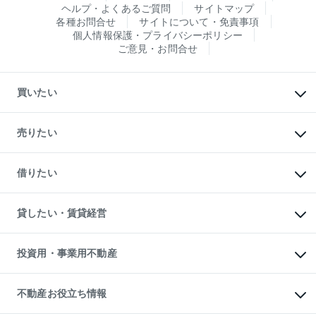
ヘルプ・よくあるご質問
サイトマップ
各種お問合せ
サイトについて・免責事項
個人情報保護・プライバシーポリシー
ご意見・お問合せ
買いたい
マンションの購入
新築・分譲マンションの購入
売りたい
中古マンションの購入
一戸建ての購入
マンションの売却・査定
新築一戸建ての購入
一戸建ての売却・査定
借りたい
中古一戸建ての購入
土地の売却・査定
土地の購入
スピードAI査定
不動産購入の流れ
物件を借りる
不動産売却について
注目キーワード物件特集
オフィス・店舗の賃貸
貸したい・賃貸経営
不動産査定について
購入ガイド
借りるときの流れ
売却サービス
借りるガイド
不動産売却の流れ
無料賃料査定
多言語対応
不動産買換えの流れ
マンション賃料データ
投資用・事業用不動産
売却ガイド
賃貸管理プラン
English
繁体中文
簡体中文
リロケーションについて
投資用不動産
貸すときの流れ
事業用不動産
不動産お役立ち情報
貸すガイド
マンション投資
投資用マンション