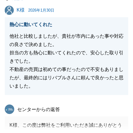
です。
K様
K様
新しいお住まいでの生活が、素晴らしいものになるこ
2026年1月30日
とを切に願っております。
熱心に動いてくれた
何かお困り事がございましらその際はご連絡いただけ
ますと幸いです。
他社と比較しましたが、貴社が市内にあった事や対応
の良さで決めました。
担当の方も熱心に動いてくれたので、安心した取り引
きでした。
閉じる
不動産の売買は初めての事だったので不安もありまし
たが、最終的にはリバブルさんに頼んで良かったと思
いました。
東急リバブル
センターからの返答
K様、この度は弊社をご利用いただき誠にありがとう