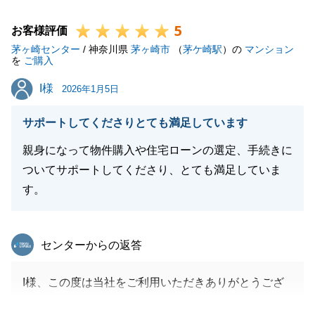
一つですので、そこを評価していただけたことは大き
5
な自信になります。
お客様評価
茅ヶ崎センター
新生活のスタート、心よりお祝い申し上げます。
/ 神奈川県
茅ヶ崎市
（
茅ケ崎駅
）の
マンション
を
ご購入
何かお困り事がございましたらその際はご連絡頂けま
I様
I様
すと幸いです。
2026年1月5日
サポートしてくださりとても満足しています
親身になって物件購入や住宅ローンの選定、手続きに
閉じる
ついてサポートしてくださり、とても満足していま
す。
東急リバブル
センターからの返答
I様、この度は当社をご利用いただきありがとうござ
いました。