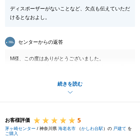
ディスポーザーがないことなど、欠点も伝えていただ
けるとなおよし。
東急リバブル
センターからの返答
M様、この度はありがとうございました。
お住み替えのお手伝いが出来たこと、大変嬉しく思い
ます。
続きを読む
何かお困り事がございましたらお声がけいただけます
と幸いです。
今後ともどうぞよろしくお願いいたします。
5
お客様評価
茅ヶ崎センター
/ 神奈川県
海老名市
（
かしわ台駅
）の
戸建て
を
閉じる
ご購入