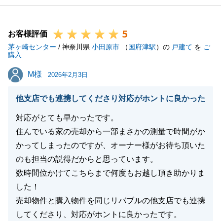
5
お客様評価
茅ヶ崎センター
/ 神奈川県
小田原市
（
国府津駅
）の
戸建て
を
ご
購入
M様
M様
2026年2月3日
他支店でも連携してくださり対応がホントに良かった
対応がとても早かったです。
住んでいる家の売却から一部まさかの測量で時間がか
かってしまったのですが、オーナー様がお待ち頂いた
のも担当の説得だからと思っています。
数時間位かけてこちらまで何度もお越し頂き助かりま
した！
売却物件と購入物件を同じリバブルの他支店でも連携
してくださり、対応がホントに良かったです。