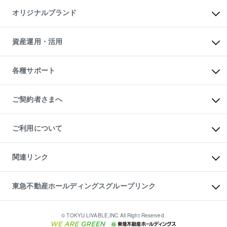
不動産AIアドバイザー Tellus Talk
マンション一棟
マンションライブラリー
オリジナルブランド
アパート経営
人気マンションランキング
アパート投資用物件
暮らしに役立つ不動産メディア

収益物件
当社売主リノベーションマンション
「Lnote」
ビル購入（ビル一棟）
一棟リノベーションマンション

資産運用・活用
不動産相場・不動産価格情報
投資用不動産の売却査定
L`GENTE（ルジェンテ）
不動産売却FAQ
事業用不動産の売却査定
区分リノベーションマンション

不動産コラム・ニュース
等価交換事業
海外不動産
Lideas（リディアス）
不動産用語集
不動産M&A
各種サポート
投資用一棟レジデンスWELL

不動産なんでもネット相談室
アセットマネジメント・出資
SQUARE（ウェルスクエア）
住まいの税金
不動産小口投資

シニア向けサポート
物件一括検索（購入＆賃貸）
LEGACIA（レガシア）
相続サポート
ご契約者さまへ
リフォームサポート
ご契約者さまサポートメニュー
ご紹介・再契約特典
ご利用について
入居者様専用-各種ご案内（賃貸）
東急こすもす会「こすもすWeb」
本人確認に関するお客様へのお願い
金融商品取引について
関連リンク
東急リバブル ソーシャルメディアポリシー
ご意見・お問い合わせ（金融商品取引専用の相談・お問い合わせ窓口）
すまいValue
保険募集におけるプライバシー・ポリシー
これからご結婚される方に東急百貨店のブライダルクラブ
東急不動産ホールディングスグループリンク
ダイレクトメール（郵送物）・Eメールなどの送付停止について
人材サービスのご用命は 東急リバブルスタッフ株式会社まで
宅地建物取引業者の皆様へ
東北の逸品を贈ります 東北すぐれものセレクション
東急不動産
民泊の開業・運営のご相談は「ReINN株式会社」まで
東急コミュニティー
© TOKYU LIVABLE,INC.All Right Reserved.
東急リバブル