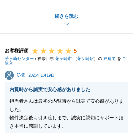
ございました。
不動産の売買は一生のうちに何度も経験することでは
続きを読む
ないため、最初は不安も大きかったこととお察しいた
します。
その中で、私の熱意を信じてお任せいただけたこと
が、無事なお取引に繋がったのだと感じております。
5
「地元の会社ならではの安心感」を大切に、今後も何
お客様評価
茅ヶ崎センター
かお困り事がございましたらいつでもお立ち寄りいた
/ 神奈川県
茅ヶ崎市
（
茅ケ崎駅
）の
戸建て
を
ご
購入
だける関係でありたいと思っております。
C様
C様
何かお困り事がございましたらお声がけいただけます
2026年1月19日
と幸いです。
内覧時から誠実で安心感がありました
この度は誠にありがとうございました。
担当者さんは最初の内覧時から誠実で安心感がありま
した。
物件決定後も引き渡しまで、誠実に親切にサポート頂
閉じる
き本当に感謝しています。