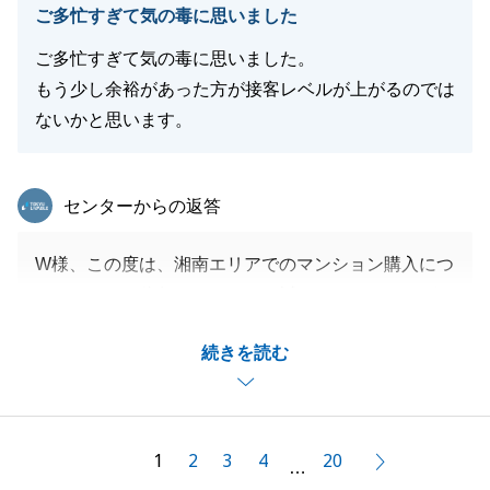
ご多忙すぎて気の毒に思いました
ご多忙すぎて気の毒に思いました。
もう少し余裕があった方が接客レベルが上がるのでは
ないかと思います。
東急リバブル
センターからの返答
W様、この度は、湘南エリアでのマンション購入につ
きまして、ご依頼をいただき、誠にありがとうござい
ました。
続きを読む
お気遣いのお言葉もありがとうございます。
より一層ご満足いただけるよう努めてまいります。
お引渡し後、お気づきの点などございましたら、お気
軽にお申し付けください。
1
2
3
4
20
次へ
…
今後ともどうぞよろしくお願いします。