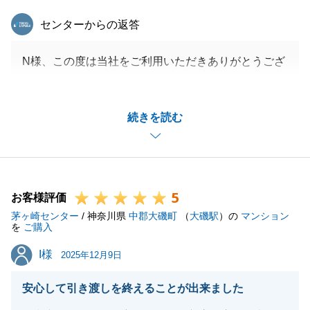
東急リバブル
センターからの返答
N様、この度は当社をご利用いただきありがとうござ
いました。
N様のお力添えもあり、無事にお引渡しまで終えるこ
続きを読む
とができて良かったです。
リフォームの完成も楽しみです。時間がまだまだかか
るかと存じます、
またご挨拶にお伺いさせてください。
5
不動産に関して何か不明点等ございましたらお申し付
お客様評価
茅ヶ崎センター
けください。
/ 神奈川県
中郡大磯町
（
大磯駅
）の
マンション
を
ご購入
今後ともよろしくお願いいたします。
I様
I様
2025年12月9日
安心して引き渡しを終えることが出来ました
閉じる