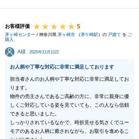
また、不動産に関して何か不明点等ございましたらお
申し付けください。
5
今後ともよろしくお願いいたします。
お客様評価
茅ヶ崎センター
/ 神奈川県
茅ヶ崎市
（
茅ケ崎駅
）の
戸建て
を
ご
購入
A様
A様
2025年11月11日
閉じる
お人柄や丁寧な対応に非常に満足しております
担当者さんのお人柄や丁寧な対応に非常に満足してお
ります。
物件の売主さんであるご高齢の方に、非常に親身に優
しくご対応している姿を見ていても、この人なら信頼
できると思いました。
しっかりされているなかで、時折見せる気さくでユー
モアのあるお人柄に癒されながら、お取引を進めるこ