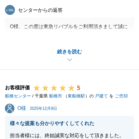
東急リバブル
センターからの返答
O様、この度は東急リバブルをご利用頂きまして誠に
ありがとう御座いました。
最初にお会いした夏から1年以上ご一緒させて頂き、
続きを読む
時にはO様に励まして頂き、私自身大変助けられまし
た。
また機会がありましたら是非ご連絡くださいませ。
この度は誠にありがとうございました。
5
お客様評価
船橋センター
/ 千葉県
船橋市
（
東船橋駅
）の
戸建て
を
ご売却
閉じる
O様
O様
2025年12月9日
様々な提案も分かりやすくしてくれた
担当者様には、終始誠実な対応をして頂きました。