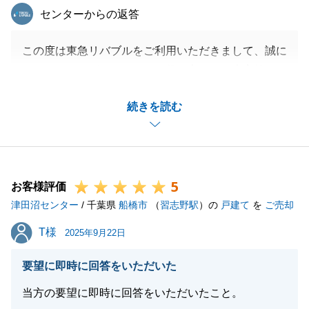
東急リバブル
センターからの返答
この度は東急リバブルをご利用いただきまして、誠に
ありがとうございました。お役に立てて、大変嬉しく
思います。
続きを読む
スピーディーに進めていく中では、お忙しいところご
対応いただいたことも多く、改めて感謝申し上げま
す。
今後とも東急リバブルをご愛顧のほど、よろしくお願
5
いいたします。
お客様評価
津田沼センター
何かお困りのことなどがございましたら、お気軽にお
/ 千葉県
船橋市
（
習志野駅
）の
戸建て
を
ご売却
声がけくださいませ。
T様
T様
2025年9月22日
要望に即時に回答をいただいた
閉じる
当方の要望に即時に回答をいただいたこと。