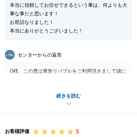
本当に信頼してお任せできるという事は、何よりも大
事な事だと思います！
お世話なりました！
本当にありがとうございました！
東急リバブル
センターからの返答
O様、この度は東急リバブルをご利用頂きまして誠に
ありがとう御座いました。
最初にお会いした夏から1年以上ご一緒させて頂き、
続きを読む
時にはO様に励まして頂き、私自身大変助けられまし
た。
また機会がありましたら是非ご連絡くださいませ。
この度は誠にありがとうございました。
5
お客様評価