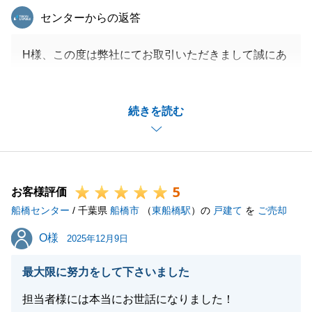
東急リバブル
センターからの返答
H様、この度は弊社にてお取引いただきまして誠にあ
りがとうございました。
また、大変温かいお言葉頂戴し、誠にありがとうござ
続きを読む
います。
頂戴したお言葉を励みに、より一層精進して参りま
す。
今後も不動産売却につきまして同様にお悩み事がある
5
お知り合いの方がいらっしゃいましたらいつでもお気
お客様評価
船橋センター
軽にご相談下さいませ。
/ 千葉県
船橋市
（
東船橋駅
）の
戸建て
を
ご売却
O様
O様
2025年12月9日
閉じる
最大限に努力をして下さいました
担当者様には本当にお世話になりました！