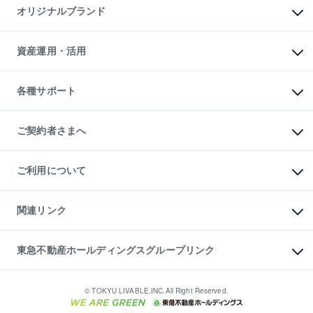
マンション一棟
マンションライブラリー
オリジナルブランド
アパート経営
人気マンションランキング
アパート投資用物件
暮らしに役立つ不動産メディア

収益物件
当社売主リノベーションマンション
「Lnote」
ビル購入（ビル一棟）
一棟リノベーションマンション

資産運用・活用
不動産相場・不動産価格情報
投資用不動産の売却査定
L`GENTE（ルジェンテ）
不動産売却FAQ
事業用不動産の売却査定
区分リノベーションマンション

不動産コラム・ニュース
等価交換事業
海外不動産
Lideas（リディアス）
不動産用語集
不動産M&A
各種サポート
投資用一棟レジデンスWELL

不動産なんでもネット相談室
アセットマネジメント・出資
SQUARE（ウェルスクエア）
住まいの税金
不動産小口投資

シニア向けサポート
物件一括検索（購入＆賃貸）
LEGACIA（レガシア）
相続サポート
ご契約者さまへ
リフォームサポート
ご契約者さまサポートメニュー
ご紹介・再契約特典
ご利用について
入居者様専用-各種ご案内（賃貸）
東急こすもす会「こすもすWeb」
本人確認に関するお客様へのお願い
金融商品取引について
関連リンク
東急リバブル ソーシャルメディアポリシー
ご意見・お問い合わせ（金融商品取引専用の相談・お問い合わせ窓口）
すまいValue
保険募集におけるプライバシー・ポリシー
これからご結婚される方に東急百貨店のブライダルクラブ
東急不動産ホールディングスグループリンク
ダイレクトメール（郵送物）・Eメールなどの送付停止について
人材サービスのご用命は 東急リバブルスタッフ株式会社まで
宅地建物取引業者の皆様へ
東北の逸品を贈ります 東北すぐれものセレクション
東急不動産
民泊の開業・運営のご相談は「ReINN株式会社」まで
東急コミュニティー
© TOKYU LIVABLE,INC.All Right Reserved.
東急リバブル
東急住宅リース