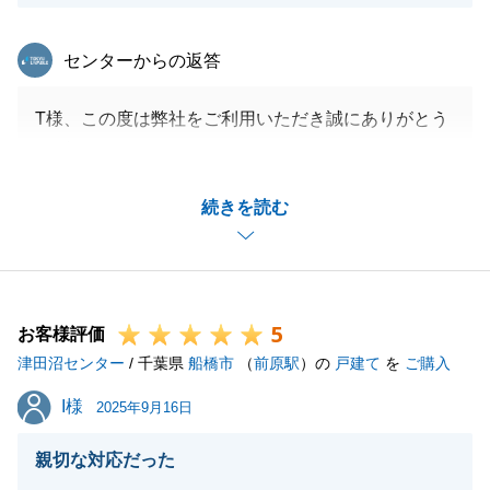
東急リバブル
センターからの返答
T様、この度は弊社をご利用いただき誠にありがとう
ございます。
弊社の立替払い制度を利用するにあたり、手続きにご
続きを読む
協力いただきありがとうございました。
無事にご自宅のお買い換えが完了しましたことをお礼
申し上げます。
今後も、何かお気づきの点がありましたら、いつでも
5
お気軽にご相談ください。
お客様評価
津田沼センター
/ 千葉県
船橋市
（
前原駅
）の
戸建て
を
ご購入
I様
I様
2025年9月16日
閉じる
親切な対応だった