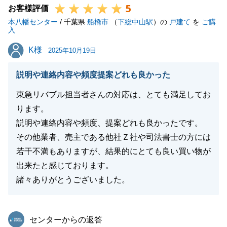
5
お客様評価
本八幡センター
/ 千葉県
船橋市
（
下総中山駅
）の
戸建て
を
ご購
入
閉じる
K様
K様
2025年10月19日
説明や連絡内容や頻度提案どれも良かった
東急リバブル担当者さんの対応は、とても満足してお
ります。
説明や連絡内容や頻度、提案どれも良かったです。
その他業者、売主である他社Ｚ社や司法書士の方には
若干不満もありますが、結果的にとても良い買い物が
出来たと感じております。
諸々ありがとうございました。
東急リバブル
センターからの返答