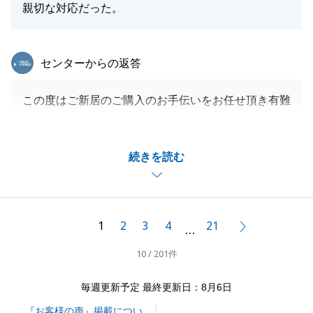
親切な対応だった。
東急リバブル
センターからの返答
この度はご新居のご購入のお手伝いをお任せ頂き有難
うございました。
フラット３５の適合証明書等も無事取得出来、スムー
続きを読む
ズなお取引が出来たかと安堵しております。
また何かお困りごとがございましたら、何なりとお気
軽にご相談下さい。
この度は誠に有難うございました。
1
2
3
4
21
次へ
…
10 / 201件
閉じる
毎週更新予定 最終更新日：8月6日
『お客様の声』掲載につい