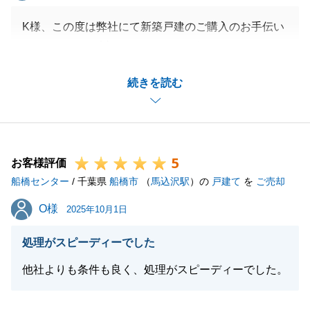
K様、この度は弊社にて新築戸建のご購入のお手伝い
をさせて頂き、誠にありがとうございました。
まだ着工して間もないタイミングでご判断頂けた事が
続きを読む
ご満足につながって欲しいと強く願っておりました
が、想定以上に素敵な戸建住宅が完成し、心より安心
致しました。
今後も不動産売買に関わらず、何かお困りの事があれ
5
ばお気軽にお声がけ下さい。
お客様評価
船橋センター
今後とも末永いお付き合いの程、宜しくお願いいたし
/ 千葉県
船橋市
（
馬込沢駅
）の
戸建て
を
ご売却
ます。
O様
O様
2025年10月1日
処理がスピーディーでした
閉じる
他社よりも条件も良く、処理がスピーディーでした。