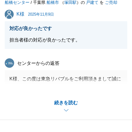
船橋センター
/ 千葉県
船橋市
（
塚田駅
）の
戸建て
を
ご売却
閉じる
K様
K様
2025年11月9日
対応が良かったです
担当者様の対応が良かったです。
東急リバブル
センターからの返答
K様、この度は東急リバブルをご利用頂きまして誠に
ありがとう御座いました。
無事お引き渡しまで迎えられたこととても良かったで
続きを読む
す。
不動産の事でまた何かございましたらいつでもご連絡
くださいませ。
今後とも引き続きどうぞ宜しくお願いいたします。