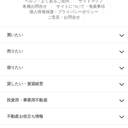
ヘルプ・よくあるご質問
サイトマップ
各種お問合せ
サイトについて・免責事項
個人情報保護・プライバシーポリシー
ご意見・お問合せ
買いたい
マンションの購入
新築・分譲マンションの購入
売りたい
中古マンションの購入
一戸建ての購入
マンションの売却・査定
新築一戸建ての購入
一戸建ての売却・査定
借りたい
中古一戸建ての購入
土地の売却・査定
土地の購入
スピードAI査定
不動産購入の流れ
物件を借りる
不動産売却について
注目キーワード物件特集
オフィス・店舗の賃貸
貸したい・賃貸経営
不動産査定について
購入ガイド
借りるときの流れ
売却サービス
借りるガイド
不動産売却の流れ
無料賃料査定
多言語対応
不動産買換えの流れ
マンション賃料データ
投資用・事業用不動産
売却ガイド
賃貸管理プラン
English
繁体中文
簡体中文
リロケーションについて
投資用不動産
貸すときの流れ
事業用不動産
不動産お役立ち情報
貸すガイド
マンション投資
投資用マンション
不動産AIアドバイザー Tellus Talk