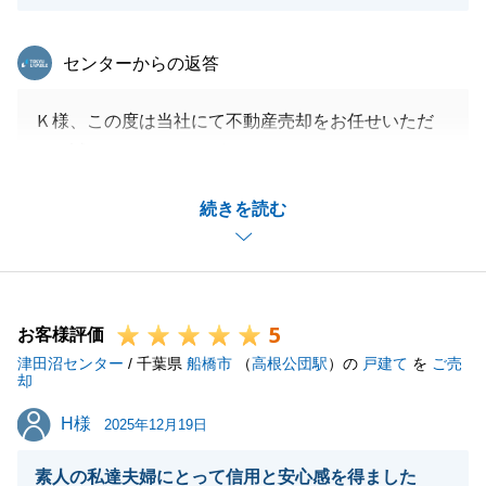
東急リバブル
センターからの返答
Ｋ様、この度は当社にて不動産売却をお任せいただ
き、誠にありがとうございました。
私との連絡や対応事項を、代表して実施して頂き、ス
続きを読む
ムーズに手続きを進めることが出来ました。
コメントにあります通り、配慮が足りていない部分が
あり、申し訳ございませんでした。
Ｋ様からの貴重なご意見を今後の営業活動に活かして
5
参りたいと存じます。
お客様評価
津田沼センター
今後とも、何かお困りのことがございましたら些細な
/ 千葉県
船橋市
（
高根公団駅
）の
戸建て
を
ご売
却
ことでも構いませんのでご連絡いただければと存じま
H様
H様
す。
2025年12月19日
引き続きよろしくお願いいたします。
素人の私達夫婦にとって信用と安心感を得ました