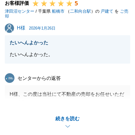
5
お客様評価
津田沼センター
/ 千葉県
船橋市
（
二和向台駅
）の
戸建て
を
ご売
却
H様
H様
2026年1月26日
たいへんよかった
たいへんよかった。
東急リバブル
センターからの返答
H様、この度は当社にて不動産の売却をお任せいただ
き、誠にありがとうございました。
決済当日も、ご心配をお掛けしましたが、無事に引渡
続きを読む
も完了し、安心いたしました。改めて、最後まで売却
のお手伝いができたことを嬉しく思います。