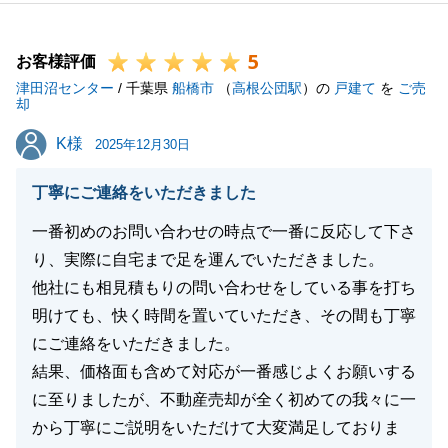
今後とも、何かお困りのことがございましたら些細な
ことでも構いませんのでご連絡いただければと存じま
5
す。
お客様評価
津田沼センター
引き続きよろしくお願いいたします。
/ 千葉県
船橋市
（
高根公団駅
）の
戸建て
を
ご売
却
K様
K様
2025年12月30日
閉じる
丁寧にご連絡をいただきました
一番初めのお問い合わせの時点で一番に反応して下さ
り、実際に自宅まで足を運んでいただきました。
他社にも相見積もりの問い合わせをしている事を打ち
明けても、快く時間を置いていただき、その間も丁寧
にご連絡をいただきました。
結果、価格面も含めて対応が一番感じよくお願いする
に至りましたが、不動産売却が全く初めての我々に一
から丁寧にご説明をいただけて大変満足しておりま