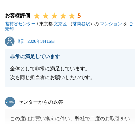
また不動産に関するお困りごとがございましたらお気
5
軽にご相談ください。
お客様評価
茗荷谷センター
今後とも何卒、よろしくお願いいたします。
/ 東京都
文京区
（
茗荷谷駅
）の
マンション
を
ご
売却
I様
I様
2026年3月15日
閉じる
非常に満足しています
全体として非常に満足しています。
次も同じ担当者にお願いしたいです。
東急リバブル
センターからの返答
この度はお買い換えに伴い、弊社で二度のお取引をい
ただきまして誠にありがとうございました。
お住み替えは非常に体力を使うイベントで、お客様に