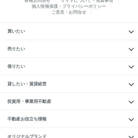
各種お問合せ
サイトについて・免責事項
個人情報保護・プライバシーポリシー
ご意見・お問合せ
買いたい
マンションの購入
新築・分譲マンションの購入
売りたい
中古マンションの購入
一戸建ての購入
マンションの売却・査定
新築一戸建ての購入
一戸建ての売却・査定
借りたい
中古一戸建ての購入
土地の売却・査定
土地の購入
スピードAI査定
不動産購入の流れ
物件を借りる
不動産売却について
注目キーワード物件特集
オフィス・店舗の賃貸
貸したい・賃貸経営
不動産査定について
購入ガイド
借りるときの流れ
売却サービス
借りるガイド
不動産売却の流れ
無料賃料査定
多言語対応
不動産買換えの流れ
マンション賃料データ
投資用・事業用不動産
売却ガイド
賃貸管理プラン
English
繁体中文
簡体中文
リロケーションについて
投資用不動産
貸すときの流れ
事業用不動産
不動産お役立ち情報
貸すガイド
マンション投資
投資用マンション
不動産AIアドバイザー Tellus Talk
マンション一棟
マンションライブラリー
オリジナルブランド
アパート経営