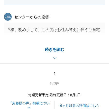
東急リバブル
センターからの返答
Y様、改めまして、この度はお住み替えに伴うご自宅
のご売却のお取引をお任せいただきまして誠にありが
とうございました。
続きを読む
先行してお住み替え先のご契約をなされており、後か
らご自宅のご売却をされることに対して、ご不安事も
尽きなかったことかと存じます。
Y様ご家族皆様の内見者様方々に対するご配慮などの
1
多大なるご理解ご協力が無ければ、最適なお住み替え
3 / 3件
が実現しなかったと存じますので、改めて深く御礼申
し上げます。
毎週更新予定 最終更新日：8月6日
また、ご転居先のお住まいの件やお知り合いの方々の
『お客様の声』掲載につい
不動産に関するご相談事などがございましたら、お気
6ヶ月以前の評価はこちら
て