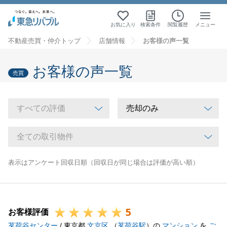
お気に入り
検索条件
閲覧履歴
メニュー
不動産売買・仲介トップ
店舗情報
お客様の声一覧
お客様の声一覧
売買
表示はアンケート回収日順（回収日が同じ場合は評価が高い順）
5
お客様評価
茗荷谷センター
/ 東京都
文京区
（
茗荷谷駅
）の
マンション
を
ご