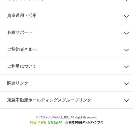
人気マンションランキング
アパート投資用物件
暮らしに役立つ不動産メディア

収益物件
当社売主リノベーションマンション
「Lnote」
ビル購入（ビル一棟）
一棟リノベーションマンション

資産運用・活用
不動産相場・不動産価格情報
投資用不動産の売却査定
L`GENTE（ルジェンテ）
不動産売却FAQ
事業用不動産の売却査定
区分リノベーションマンション

不動産コラム・ニュース
等価交換事業
海外不動産
Lideas（リディアス）
不動産用語集
不動産M&A
各種サポート
投資用一棟レジデンスWELL

不動産なんでもネット相談室
アセットマネジメント・出資
SQUARE（ウェルスクエア）
住まいの税金
不動産小口投資

シニア向けサポート
物件一括検索（購入＆賃貸）
LEGACIA（レガシア）
相続サポート
ご契約者さまへ
リフォームサポート
ご契約者さまサポートメニュー
ご紹介・再契約特典
ご利用について
入居者様専用-各種ご案内（賃貸）
東急こすもす会「こすもすWeb」
本人確認に関するお客様へのお願い
金融商品取引について
関連リンク
東急リバブル ソーシャルメディアポリシー
ご意見・お問い合わせ（金融商品取引専用の相談・お問い合わせ窓口）
すまいValue
保険募集におけるプライバシー・ポリシー
これからご結婚される方に東急百貨店のブライダルクラブ
東急不動産ホールディングスグループリンク
ダイレクトメール（郵送物）・Eメールなどの送付停止について
人材サービスのご用命は 東急リバブルスタッフ株式会社まで
宅地建物取引業者の皆様へ
東北の逸品を贈ります 東北すぐれものセレクション
東急不動産
民泊の開業・運営のご相談は「ReINN株式会社」まで
東急コミュニティー
© TOKYU LIVABLE,INC.All Right Reserved.
東急リバブル
東急住宅リース
学生情報センター（ナジック）