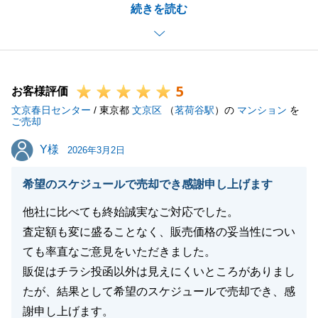
続きを読む
もお取引を通じて沢山ご協力いただきましてありがと
うございます。
今後ともお近くにおりますので、何か不動産やそれに
関連するお困りごとがございましたらお気軽にご連絡
5
ください。
お客様評価
文京春日センター
この度は誠にありがとうございました。
/ 東京都
文京区
（
茗荷谷駅
）の
マンション
を
ご売却
Y様
Y様
2026年3月2日
閉じる
希望のスケジュールで売却でき感謝申し上げます
他社に比べても終始誠実なご対応でした。
査定額も変に盛ることなく、販売価格の妥当性につい
ても率直なご意見をいただきました。
販促はチラシ投函以外は見えにくいところがありまし
たが、結果として希望のスケジュールで売却でき、感
謝申し上げます。