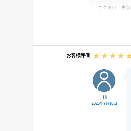
この度は、東急
ざいます。
S様、F様の大
います。
販売期間中は毎
おります。
お客様評価
この打合せがあ
また、5社様と
I様
とのこと大変嬉
Ｓ様、Ｆ様のお
引き続き不動産
I様
さい。
2025年7月10日
何卒よろしくお