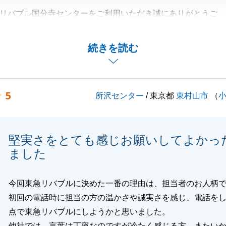
リバブル国分寺センターをご利用いただき誠にありがとうご
切な相続財産の売却をお手伝いすることができ大変嬉しく思
続きを読む
月のオンラインでの打合せにご対応をいただき大変感謝して
5
所沢センター
/ 東京都
東村山市
（
ったことによりご成約に導けたものだと考えております。
の検討の結果当社にお任せいただき人柄でお決めいただけた
しく思います。
堅実さをとても感じお願いしてよかっ
言葉を励みに引き続き営業活動に尽力してまいります。
ました
のことでお困りごと等があった際にはお気軽にお声かけくだ
願いいたします。
今回東急リバブルに決めた一番の理由は、担当者のお人柄
初回の電話時に担当の方の温かさや誠実さを感じ、電話を
点で東急リバブルにしようかと思いました。
他社では、言葉は丁寧なのですが冷たく感じる方、またい