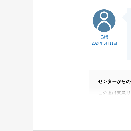
せ。
S様
S様
2024年5月11日
センターからの
この度は東急リ
す。S様のお役
成約までの間、
ず、ご不安な気
格の見直しのご