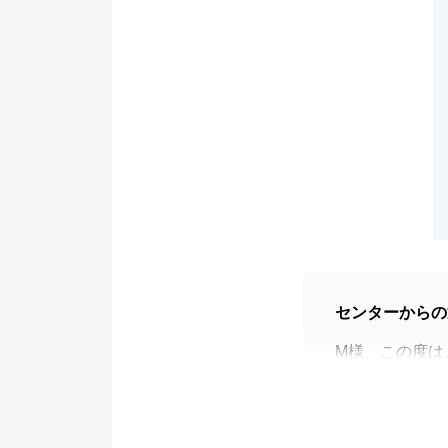
センターからの
M様、この度は
ございました。
当初、私どもの
こと、改めて深