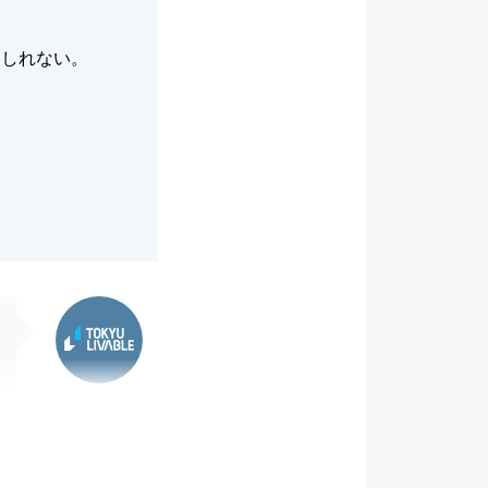
。
もしれない。
東急リバブル