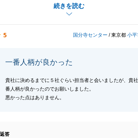
あり、大きなトラブル無くご対応させていただく事ができま
続きを読む
にまつわるご相談があれば、お気軽にご連絡下さい。今後と
いします。
5
国分寺センター
/ 東京都
小平
閉じる
一番人柄が良かった
貴社に決めるまでに５社ぐらい担当者と会いましたが、貴
番人柄が良かったのでお願いしました。
悪かった点はありません。
返答