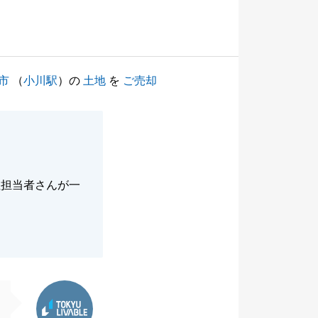
市
（
小川駅
）の
土地
を
ご売却
社担当者さんが一
東急リバブル