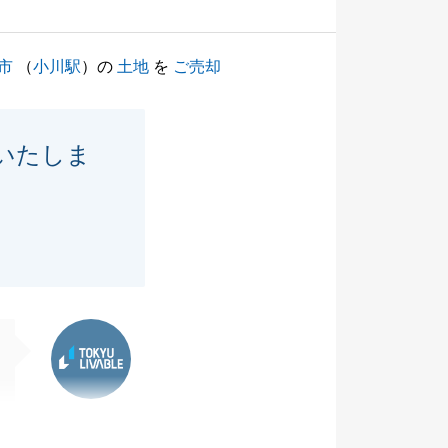
市
（
小川駅
）の
土地
を
ご売却
いたしま
東急リバブル