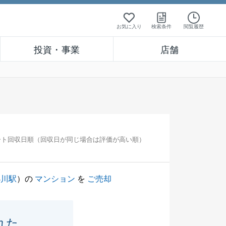
お気に入り
検索条件
閲覧履歴
投資・事業
店舗
ート回収日順（回収日が同じ場合は評価が高い順）
小川駅
）の
マンション
を
ご売却
れた