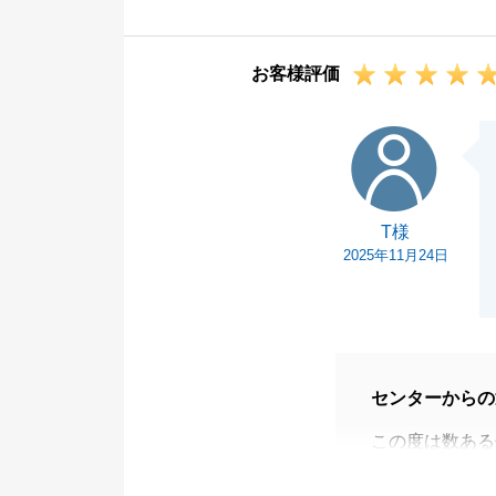
そのような中で
たしております
お客様評価
今回の反省を糧
また、お住まい
T様
ードを直接お話
M様のお力添え
だと感じており
T様
お引越し後でお
2025年11月24日
いものとなりま
センターからの
この度は数ある
た。