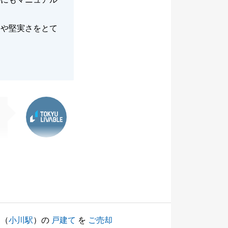
りや堅実さをとて
東急リバブル
（
小川駅
）の
戸建て
を
ご売却