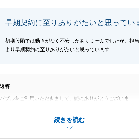
早期契約に至りありがたいと思ってい
閉じる
初期段階では動きがなく不安しかありませんでしたが、担
より早期契約に至りありがたいと思っています。
返答
バブルをご利用いただきまして、誠にありがとうございま
に立てたことを大変嬉しく思います。
特に販売開始初期において中々具体的なお話をお持ちでき
続きを読む
持ちにさせてしまい申し訳ございません。それでも、販売価
相談や販売活動に関するお打ち合わせのために貴重なお時間