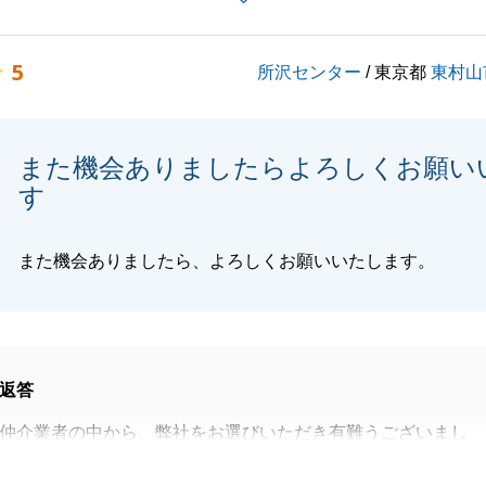
も最後まで信頼をお寄せいただきましたこと、心より感謝い
。
5
所沢センター
/ 東京都
東村山
に、より一層のサービス向上に努めてまいる所存です。
になりながらのご売却活動では、内覧の際にご生活のエピソ
しいただくなど、多大なるご協力を賜りました。
また機会ありましたらよろしくお願い
があったからこそ、買主様も安心してお取引を決断されたの
す
ます。
忙しい毎日とは存じますが、新生活がM様にとって素晴らし
すよう、心よりお祈り申し上げます。
また機会ありましたら、よろしくお願いいたします。
閉じる
返答
仲介業者の中から、弊社をお選びいただき有難うございまし