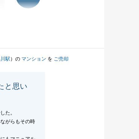
小川駅
）の
マンション
を
ご売却
たと思い
でした。
しながらもその時
かにもマニュアル