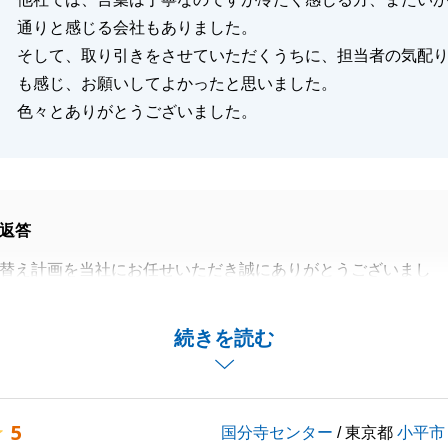
閉じる
通りと感じる会社もありました。
そして、取り引きをさせていただくうちに、担当者の気配
も感じ、お願いしてよかったと思いました。
色々とありがとうございました。
返答
替え計画を当社にお任せいただき誠にありがとうございまし
お住替えとのことで、ご自宅のご売却をお手伝いさせていた
続きを読む
おかげでご希望のスケジュールに合わせた取引ができまし
5
国分寺センター
/ 東京都
小平市
いできることがありましたら、お気軽にご連絡くださいま