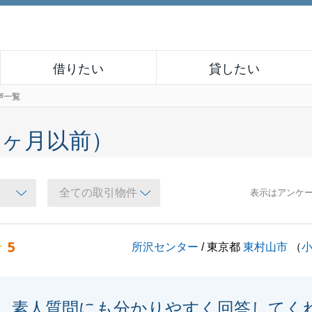
借りたい
貸したい
声一覧
６ヶ月以前）
表示はアンケ
5
所沢センター
/ 東京都
東村山市
（
素人質問にも分かりやすく回答してく