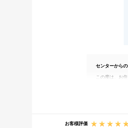
センターからの
この度は、お住
た。
ご親族の近くに
だきました。
Ｉ様のご協力の
た。
お客様評価
また何かお手伝