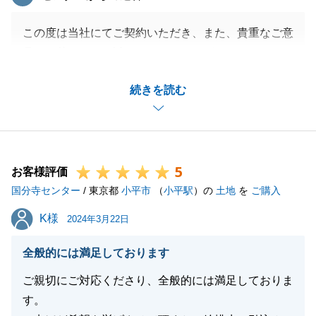
この度は当社にてご契約いただき、また、貴重なご意
見を頂戴しまして誠にありがとうございます。
K様のご意見を真摯に受け止めさせて頂き、今後精進
続きを読む
してまいります。
お気持ちを害するような形となり大変申し訳ありませ
んでした。
今後、何かお手伝いできることがございましたら、是
5
非またお声かけ頂けると幸いです。
お客様評価
国分寺センター
/ 東京都
小平市
（
小平駅
）の
土地
を
ご購入
K様
K様
2024年3月22日
閉じる
全般的には満足しております
ご親切にご対応くださり、全般的には満足しておりま
す。