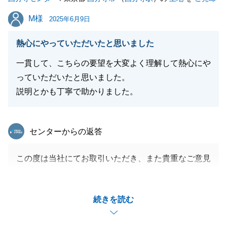
柄でお決めいただけたとのこと大変嬉しく思います。
M様
M様
2025年6月9日
Ｓ様、Ｆ様のお言葉を励みに引き続き営業活動に尽力
してまいります。
熱心にやっていただいたと思いました
引き続き不動産のことでお困りごと等があった際には
一貫して、こちらの要望を大変よく理解して熱心にや
お気軽にお声かけください。
っていただいたと思いました。
何卒よろしくお願いいたします。
説明とかも丁寧で助かりました。
東急リバブル
閉じる
センターからの返答
この度は当社にてお取引いただき、また貴重なご意見
をいただきましてありがとうございます。
お客様の大切なお住まいのご売却を、微力ながらお手
続きを読む
伝いでき、またお役にたてたこと大変光栄に思いま
す。