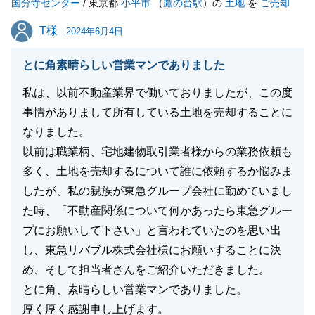
国分寺センター
/ 東京都
小平市
（
鷹の台駅
）の
土地
を
ご売却
T様
T様
2024年6月4日
閉じる
とに角素晴らしい営業マンでありました
私は、以前不動産業界で働いておりましたが、この度
事情がありまして所有している土地を売却することに
なりました。
以前は職業柄、宅地建物取引業者様からの業務依頼も
多く、土地を売却するについて誰に依頼するか悩みま
したが、私の親族が東急グループ会社に勤めていまし
た時、「不動産関係について何かあったら東急グルー
プにお願いして下さい」と言われていたのを思い出
し、東急リバブル株式会社様にお願いすることに決
め、そして担当者さんをご紹介いただきました。
とに角、素晴らしい営業マンでありました。
厚く厚く感謝申し上げます。