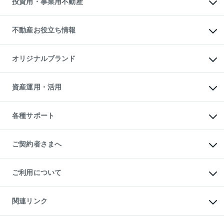
投資用・事業用不動産
売却ガイド
賃貸管理プラン
English
繁体中文
簡体中文
リロケーションについて
投資用不動産
貸すときの流れ
事業用不動産
不動産お役立ち情報
貸すガイド
マンション投資
投資用マンション
不動産AIアドバイザー Tellus Talk
マンション一棟
マンションライブラリー
オリジナルブランド
アパート経営
人気マンションランキング
アパート投資用物件
暮らしに役立つ不動産メディア

収益物件
当社売主リノベーションマンション
「Lnote」
ビル購入（ビル一棟）
一棟リノベーションマンション

資産運用・活用
不動産相場・不動産価格情報
投資用不動産の売却査定
L`GENTE（ルジェンテ）
不動産売却FAQ
事業用不動産の売却査定
区分リノベーションマンション

不動産コラム・ニュース
等価交換事業
海外不動産
Lideas（リディアス）
不動産用語集
不動産M&A
各種サポート
投資用一棟レジデンスWELL

不動産なんでもネット相談室
アセットマネジメント・出資
SQUARE（ウェルスクエア）
住まいの税金
不動産小口投資

シニア向けサポート
物件一括検索（購入＆賃貸）
LEGACIA（レガシア）
相続サポート
ご契約者さまへ
リフォームサポート
ご契約者さまサポートメニュー
ご紹介・再契約特典
ご利用について
入居者様専用-各種ご案内（賃貸）
東急こすもす会「こすもすWeb」
本人確認に関するお客様へのお願い
金融商品取引について
関連リンク
東急リバブル ソーシャルメディアポリシー
ご意見・お問い合わせ（金融商品取引専用の相談・お問い合わせ窓口）
すまいValue
保険募集におけるプライバシー・ポリシー