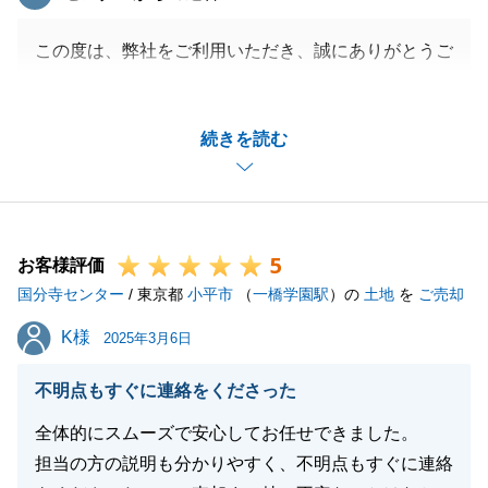
この度は、弊社をご利用いただき、誠にありがとうご
ざいます。
T様のご協力のおかげで無事にお取引が終えられたこ
続きを読む
と、重ねて御礼申し上げます。
また不動産のことでお悩み事がございましたら、是非
お任せくださいませ。
今後ともよろしくお願いいたします。
5
お客様評価
国分寺センター
/ 東京都
小平市
（
一橋学園駅
）の
土地
を
ご売却
閉じる
K様
K様
2025年3月6日
不明点もすぐに連絡をくださった
全体的にスムーズで安心してお任せできました。
担当の方の説明も分かりやすく、不明点もすぐに連絡