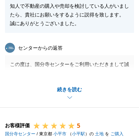
知人で不動産の購入や売却を検討している人がいまし
たら、貴社にお願いをするように説得を致します。
誠にありがとうございました。
東急リバブル
センターからの返答
この度は、国分寺センターをご利用いただきまして誠
にありがとうございました。
お仕事忙しいなか、Ｔ様のご協力をいただきながら何
続きを読む
とかご成約に至ることができました。
今回の取引において、Ｔ様には励みになるお言葉を数
多くいただきました。今後の営業人生の糧とさせてい
ただきます。
5
私共々、今後とも弊社を末永くご愛顧賜りますようお
お客様評価
国分寺センター
願い申し上げます。
/ 東京都
小平市
（
小平駅
）の
土地
を
ご購入