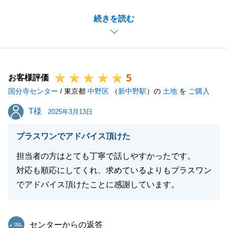
お客様の大切なお住まいのご売却を、微力ながらお手
続きを読む
伝いでき、またお役にたてたこと大変光栄でございま
す。
お困りのことがございましたら、お気軽にご連絡いた
だければと存じます。
5
今後ともよろしくお願いいたします。
お客様評価
国分寺センター
/ 東京都
中野区
（
新中野駅
）の
土地
を
ご購入
T様
T様
2025年3月13日
閉じる
プラスワンでアドバイス頂けた
担当者の方はとても丁寧で話しやすかったです。
対応も順応にしてくれ、求めているよりもプラスワン
でアドバイス頂けたことに感謝しています。
東急リバブル
センターからの返答