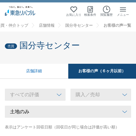
お気に入り
検索条件
閲覧履歴
メニュー
売買・仲介トップ
店舗情報
国分寺センター
お客様の声一覧
国分寺センター
売買
お客様の声（６ヶ月以前）
店舗詳細
表示はアンケート回収日順（回収日が同じ場合は評価が高い順）