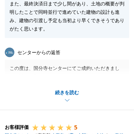
また、最終決済日まで少し間があり、土地の概要が判
明したことで同時並行で進めていた建物の設計も進
み、建物の引渡し予定も当初より早くできそうであり
がたく思います。
東急リバブル
センターからの返答
この度は、国分寺センターにてご成約いただきまし
て、誠に有難うございました。
M様の担当として、ご購入のお手伝いに携わることが
続きを読む
でき、また、無事お引渡しを迎えることができてとて
も嬉しく思います。
また何かご相談等お力になれることがございました
ら、お気軽にご連絡ください。
5
今後ともよろしくお願いいたします。
お客様評価