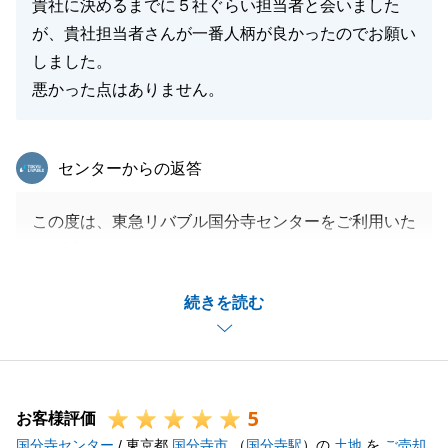
貴社に決めるまでに５社ぐらい担当者と会いました
が、貴社担当者さんが一番人柄が良かったのでお願い
しました。
悪かった点はありません。
東急リバブル
センターからの返答
この度は、東急リバブル国分寺センターをご利用いた
だき誠にありがとうございます。
S様、F様の大切な相続財産の売却をお手伝いするこ
続きを読む
とができ大変嬉しく思います。
販売期間中は毎月のオンラインでの打合せにご対応を
いただき大変感謝しております。
この打合せがあったことによりご成約に導けたものだ
5
と考えております。
お客様評価
国分寺センター
また、5社様との検討の結果当社にお任せいただき人
/ 東京都
国分寺市
（
国分寺駅
）の
土地
を
ご売却