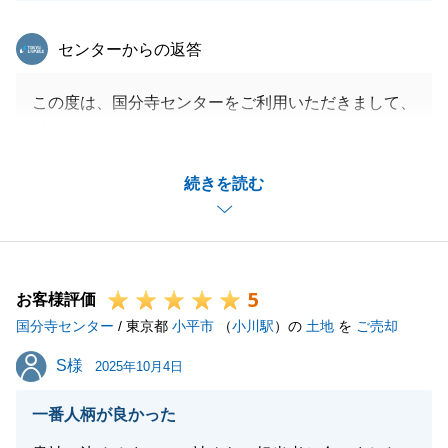
東急リバブル
センターからの返答
この度は、国分寺センターをご利用いただきまして、
誠にありがとうございました。
お客様がご不安になられないよう、適切なタイミング
続きを読む
でのご報告、ご連絡を心掛け、またお客様への報告頻
度に対するご要望もお伺いするようにいたします。
いただいたご指摘について、今後このようなことがな
いよう精進してまいります。
5
お客様評価
国分寺センター
/ 東京都
小平市
（
小川駅
）の
土地
を
ご売却
閉じる
S様
S様
2025年10月4日
一番人柄が良かった