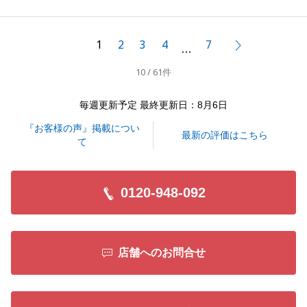
成することを弊社一同願っております。
また、貴重なご意見をいただきありがとうございま
1
2
3
4
7
次へ
…
す。
10 / 61件
Ｋ様からいただいたご指摘につきましては今後のお取
引に活かしてまいりたいと思います。
毎週更新予定 最終更新日：8月6日
その他にもご相談事がございましたらお気軽にお申し
『お客様の声』掲載につい
付けください。
最新の評価はこちら
て
今後とも、どうぞよろしくお願いします。
0120-948-092
閉じる
店舗へのお問合せ