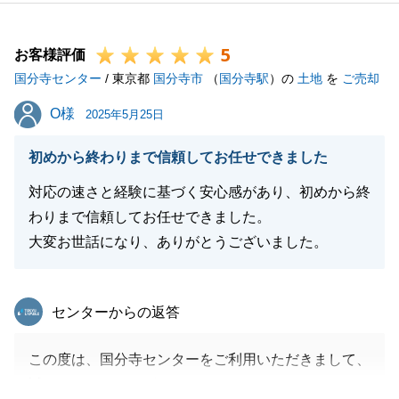
お褒めいただき、誠にありがとうございます。
いただいたお言葉を励みに、日々精進してまいります
5
ので、今後ともよろしくお願い申し上げます。
お客様評価
国分寺センター
お困り事などございましたら、お気軽にお声掛けくだ
/ 東京都
国分寺市
（
国分寺駅
）の
土地
を
ご売却
さい。
O様
O様
2025年5月25日
初めから終わりまで信頼してお任せできました
閉じる
対応の速さと経験に基づく安心感があり、初めから終
わりまで信頼してお任せできました。
大変お世話になり、ありがとうございました。
東急リバブル
センターからの返答
この度は、国分寺センターをご利用いただきまして、
誠にありがとうございました。