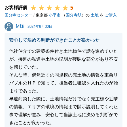
5
お客様評価
国分寺センター
/ 東京都
小平市
（
国分寺駅
）の
土地
を
ご購入
閉じる
M様
M様
2024年9月30日
安心して決める判断ができたことが良かった
他社仲介での建築条件付き土地物件で話を進めていた
が、接道の私道や土地の説明が曖昧な部分があり不安
を感じていた。
そんな時、偶然近くの同規模の売土地の情報を東急リ
バブルのＨＰで知って、担当者に確認を入れたのが始
まりであった。
早速商談した際に、土地情報だけでなく売主様や近隣
の情報、エリアの環境の情報まで開示説明してくれた
事で理解が進み、安心して当該土地に決める判断がで
きたことが良かった。