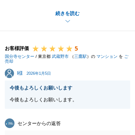
お引渡しの際等、お庭廻り、お部屋を綺麗にして頂
続きを読む
き、大切な不動産を気持ちよく買主様に引き継ぐこと
が出来ました。重ねて御礼申し上げます。
今後何かまた弊社でお役に立てることがございました
ら、お気軽にお申し付けくださいますようお願い申し
5
上げます。
お客様評価
国分寺センター
/ 東京都
武蔵野市
（
三鷹駅
）の
マンション
を
ご
売却
I様
I様
2026年1月5日
閉じる
今後もよろしくお願いします
今後もよろしくお願いします。
東急リバブル
センターからの返答