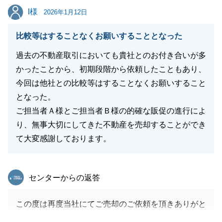
引続き些細なことでも、ご遠慮なくご相談いただけれ
I様
I様
2026年1月12日
ば幸いでございます。
今後とも東急リバブルをご愛顧の程、よろしくお願い
比較等はすることなくお願いすることとなった
いたします。
過去の不動産取引においても貴社とのお付き合いが多
かったことから、初期段階から依頼したこともあり、
今回は他社との比較等はすることなくお願いすること
閉じる
となった。
ご担当者Ａ様とご担当者Ｂ様の的確な販促の進行によ
り、無事大切にしてきた不動産を売却することができ
て大変感謝しております。
東急リバブル
センターからの返答
この度は再度当社にてご売却のご依頼を頂きありがと
うございました。