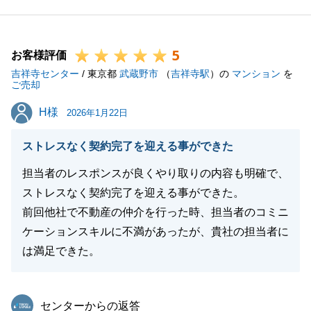
じたお取引でした。
今後どんなに些細なことであってもお気軽にお申し付
5
けくださいませ。再びK様のお役に立てるよう努めて
お客様評価
吉祥寺センター
まいります。
/ 東京都
武蔵野市
（
吉祥寺駅
）の
マンション
を
ご売却
今後とも弊社を末永くご愛顧賜りますようお願い申し
H様
H様
上げます。
2026年1月22日
ストレスなく契約完了を迎える事ができた
担当者のレスポンスが良くやり取りの内容も明確で、
閉じる
ストレスなく契約完了を迎える事ができた。
前回他社で不動産の仲介を行った時、担当者のコミニ
ケーションスキルに不満があったが、貴社の担当者に
は満足できた。
東急リバブル
センターからの返答