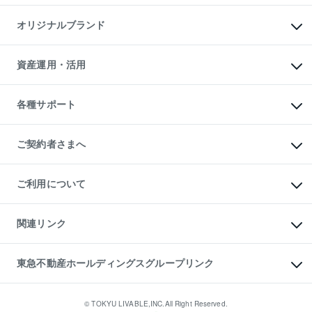
投資用マンション
不動産AIアドバイザー Tellus Talk
マンション一棟
マンションライブラリー
オリジナルブランド
アパート経営
人気マンションランキング
アパート投資用物件
暮らしに役立つ不動産メディア

収益物件
当社売主リノベーションマンション
「Lnote」
ビル購入（ビル一棟）
一棟リノベーションマンション

資産運用・活用
不動産相場・不動産価格情報
投資用不動産の売却査定
L`GENTE（ルジェンテ）
不動産売却FAQ
事業用不動産の売却査定
区分リノベーションマンション

不動産コラム・ニュース
等価交換事業
海外不動産
Lideas（リディアス）
不動産用語集
不動産M&A
各種サポート
投資用一棟レジデンスWELL

不動産なんでもネット相談室
アセットマネジメント・出資
SQUARE（ウェルスクエア）
住まいの税金
不動産小口投資

シニア向けサポート
物件一括検索（購入＆賃貸）
LEGACIA（レガシア）
相続サポート
ご契約者さまへ
リフォームサポート
ご契約者さまサポートメニュー
ご紹介・再契約特典
ご利用について
入居者様専用-各種ご案内（賃貸）
東急こすもす会「こすもすWeb」
本人確認に関するお客様へのお願い
金融商品取引について
関連リンク
東急リバブル ソーシャルメディアポリシー
ご意見・お問い合わせ（金融商品取引専用の相談・お問い合わせ窓口）
すまいValue
保険募集におけるプライバシー・ポリシー
これからご結婚される方に東急百貨店のブライダルクラブ
東急不動産ホールディングスグループリンク
ダイレクトメール（郵送物）・Eメールなどの送付停止について
人材サービスのご用命は 東急リバブルスタッフ株式会社まで
宅地建物取引業者の皆様へ
東北の逸品を贈ります 東北すぐれものセレクション
東急不動産
民泊の開業・運営のご相談は「ReINN株式会社」まで
東急コミュニティー
© TOKYU LIVABLE,INC.All Right Reserved.
東急リバブル