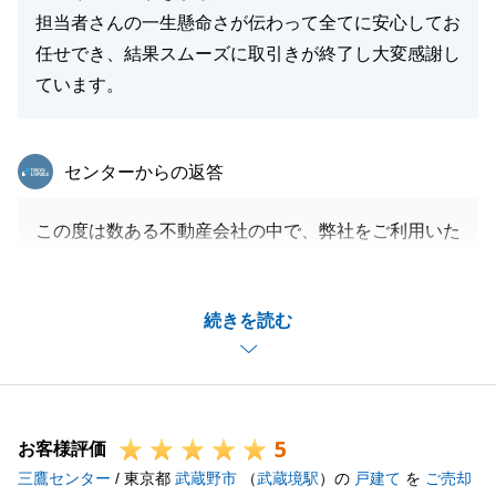
担当者さんの一生懸命さが伝わって全てに安心してお
任せでき、結果スムーズに取引きが終了し大変感謝し
ています。
東急リバブル
センターからの返答
この度は数ある不動産会社の中で、弊社をご利用いた
だきまして誠にありがとうございました。
また、丁寧なアンケートまでいただき、深く感謝申し
続きを読む
上げます。
O様と何度もお打ち合わせのお時間をいただき、各場
面で全面的なご協力をいただけたことでお取引をする
ことが出来ました。
5
ご評価いただきました点につきましては、今後の励み
お客様評価
三鷹センター
とし営業活動に活かして参ります。
/ 東京都
武蔵野市
（
武蔵境駅
）の
戸建て
を
ご売却