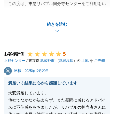
この度は、東急リバブル国分寺センターをご利用をい
ただき誠にありがとうございます。
I様とは、10年ほどのお付き合いになります。
続きを読む
この10年間、度々、保有不動産の売却についてのご
相談をいただき最終的にもI様のお手伝いをするこが
でき大変嬉しく思います。
これから残り資金に関しての運用等もありますので、
5
不動産への投資等を検討される際には、お気軽にお申
お客様評価
上野センター
し付けください。
/ 東京都
武蔵野市
（
武蔵境駅
）の
土地
を
ご売却
その際もI様のお力になれますよう誠心誠意努めさせ
M様
M様
2025年12月29日
ていただきます。
今後とも何卒よろしくお願いいたします。
満足いく結果に心から感謝しています
大変満足しています。
他社でなかなか決まらず、また疑問に感じるアドバイ
閉じる
スに不信感をもちましたが、リバブルの担当者さんに