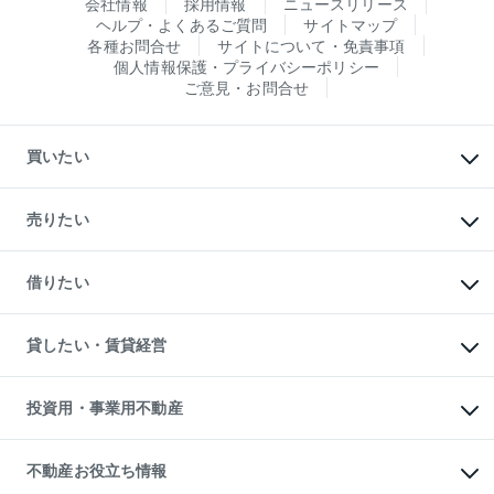
会社情報
採用情報
ニュースリリース
ヘルプ・よくあるご質問
サイトマップ
各種お問合せ
サイトについて・免責事項
個人情報保護・プライバシーポリシー
ご意見・お問合せ
買いたい
マンションの購入
新築・分譲マンションの購入
売りたい
中古マンションの購入
一戸建ての購入
マンションの売却・査定
新築一戸建ての購入
一戸建ての売却・査定
借りたい
中古一戸建ての購入
土地の売却・査定
土地の購入
スピードAI査定
不動産購入の流れ
物件を借りる
不動産売却について
注目キーワード物件特集
オフィス・店舗の賃貸
貸したい・賃貸経営
不動産査定について
購入ガイド
借りるときの流れ
売却サービス
借りるガイド
不動産売却の流れ
無料賃料査定
多言語対応
不動産買換えの流れ
マンション賃料データ
投資用・事業用不動産
売却ガイド
賃貸管理プラン
English
繁体中文
簡体中文
リロケーションについて
投資用不動産
貸すときの流れ
事業用不動産
不動産お役立ち情報
貸すガイド
マンション投資