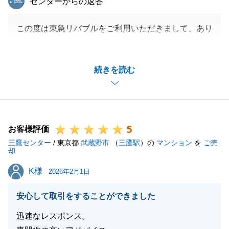
センターからの返答
この度は東急リバブルをご利用いただきまして、あり
がとうございます。M様のお役に立てたことを大変嬉
しく思います。
続きを読む
身に余る光栄なお言葉をいただき、本当にありがとう
ございます。
M様から「リバブルにお願いして良かった」と言って
いただけることが、私共にとって何よりの励みになり
5
ます。
お客様評価
三鷹センター
私自身、M様のご自宅に伺い、色々とお話しをさせて
/ 東京都
武蔵野市
（
三鷹駅
）の
マンション
を
ご売
却
いただいた時間は大変貴重なものでした。社内の連携
K様
K様
が実を結び、大切な住まいを素敵な買主様へと繋ぐお
2026年2月1日
手伝いができたこと、担当としてこれ以上の喜びはあ
安心して取引をすることができました
りません。
お取引は一区切りとなりますが、今後も何かお困りご
迅速なレスポンス。
とがございましたら、いつでもお気軽にお声がけくだ