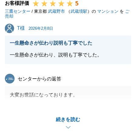
5
お客様評価
三鷹センター
/ 東京都
武蔵野市
（
武蔵境駅
）の
マンション
を
ご
売却
T様
T様
2026年2月8日
一生懸命さが伝わり説明も丁寧でした
一生懸命さが伝わり、説明も丁寧でした。
東急リバブル
センターからの返答
大変お世話になっております。
この度は当社へご売却をお任せいただき、誠にありが
とうございます。
続きを読む
Ｔ様のお力添えのおかげで、無事お引渡しまで完了す
ることができました。