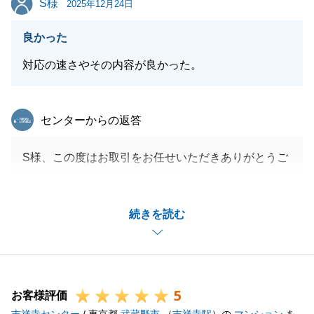
S様
2025年12月24日
不動産に関するお手続きは完了いたしましたが、今後
も何かお困りのことやご相談がございましたら、いつ
良かった
でもお気軽にご連絡ください。
対応の速さやその内容が良かった。
東急リバブル
閉じる
センターからの返答
S様、この度はお取引をお任せいただきありがとうご
ざいました。
また今後とも何かお手伝いできることがございました
続きを読む
らお気軽にご連絡くださいませ。
引き続きよろしくお願いいたします。
5
お客様評価
閉じる