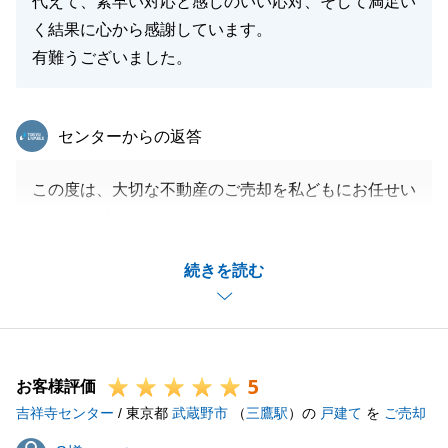
代えて、素早い対応と感じのいい応対、そして満足い
く結果に心から感謝しています。
有難うございました。
東急リバブル
センターからの返答
この度は、大切な不動産のご売却を私どもにお任せい
ただき、誠にありがとうございました。
また、身に余る光栄なお言葉をいただき、心より感謝
続きを読む
申し上げます。
他社様でのご経験から不安や不信感を抱かれていたと
お伺いしておりましたので、お客様に寄り添い、安心
してお取引いただけるよう努めてまいりました。
5
スピード感や対応、そして何より結果にご満足いただ
お客様評価
吉祥寺センター
けたことは、担当者としてこれ以上の喜びはございま
/ 東京都
武蔵野市
（
三鷹駅
）の
戸建て
を
ご売却
せん。
S様