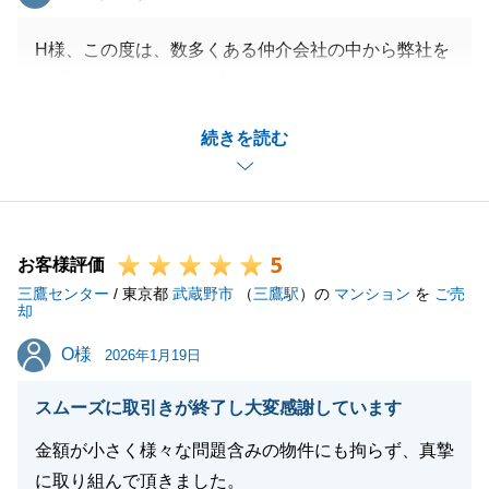
H様、この度は、数多くある仲介会社の中から弊社を
お選びいただきまして誠にありがとうございました。
お任せいただいてから早期での売却ができたこと、よ
続きを読む
り高い金額でのご成約をお手伝いできたこと、私も嬉
しく思います。
お取引は以上となりますが、今後不動産に関してお悩
みがございましたらまたいつでもお気軽にご連絡くだ
5
さいませ。
お客様評価
三鷹センター
引き続き何卒よろしくお願いいたします。
/ 東京都
武蔵野市
（
三鷹駅
）の
マンション
を
ご売
却
O様
O様
2026年1月19日
閉じる
スムーズに取引きが終了し大変感謝しています
金額が小さく様々な問題含みの物件にも拘らず、真摯
に取り組んで頂きました。