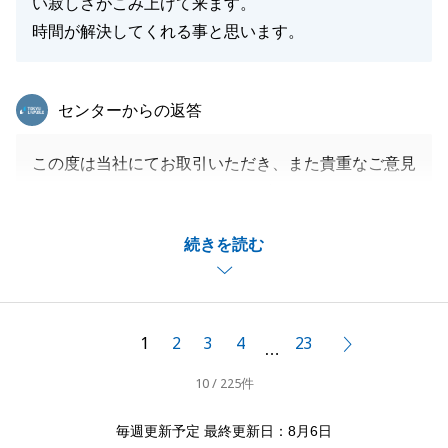
い寂しさがこみ上げて来ます。
時間が解決してくれる事と思います。
東急リバブル
センターからの返答
この度は当社にてお取引いただき、また貴重なご意見
をいただきましてありがとうございます。
お客様の大切な不動産のご売却を、微力ながらお手伝
続きを読む
いでき、またお役にたてたこと大変光栄に思います。
お褒めいただき、誠にありがとうございます。
いただいたお言葉を励みに、日々精進してまいります
ので、今後ともよろしくお願い申し上げます。
1
2
3
4
23
次へ
…
お困り事などございましたら、お気軽にお声掛けくだ
10 / 225件
さい。
毎週更新予定 最終更新日：8月6日