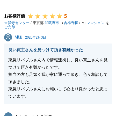
また何か不動産に関するお困りのことがございました
ら、お申し付けくださいませ。
5
引き続き、よろしくお願いいたします。
お客様評価
吉祥寺センター
/ 東京都
武蔵野市
（
吉祥寺駅
）の
マンション
を
ご売却
M様
M様
2026年2月3日
閉じる
良い買主さんを見つけて頂き有難かった
東急リバブルさん内で情報連携し、良い買主さんを見
つけて頂き有難かったです。
担当の方も足繁く我が家に通って頂き、色々相談して
頂きました。
東急リバブルさんにお願いして心より良かったと思っ
ています。
東急リバブル