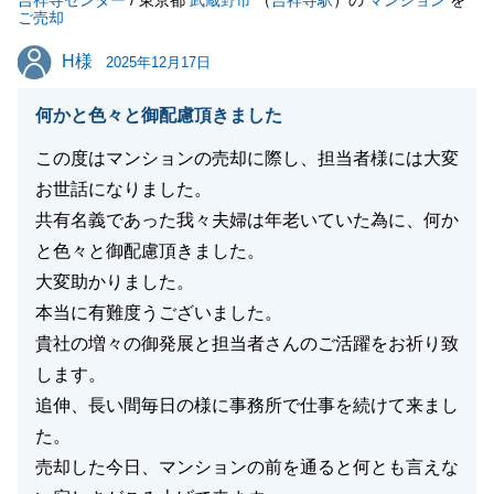
吉祥寺センター
/ 東京都
武蔵野市
（
吉祥寺駅
）の
マンション
を
ご売却
H様
H様
2025年12月17日
何かと色々と御配慮頂きました
この度はマンションの売却に際し、担当者様には大変
お世話になりました。
共有名義であった我々夫婦は年老いていた為に、何か
と色々と御配慮頂きました。
大変助かりました。
本当に有難度うございました。
貴社の増々の御発展と担当者さんのご活躍をお祈り致
します。
追伸、長い間毎日の様に事務所で仕事を続けて来まし
た。
売却した今日、マンションの前を通ると何とも言えな