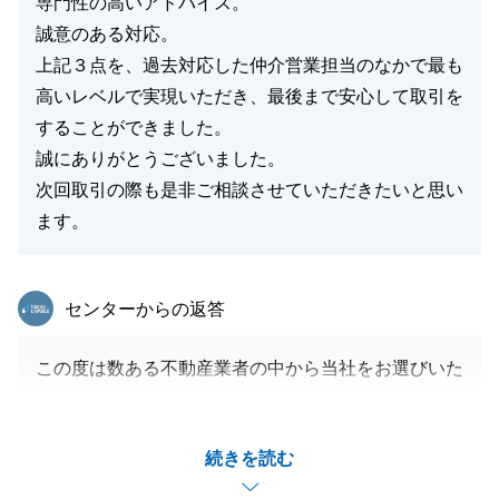
専門性の高いアドバイス。
さい。
誠意のある対応。
M様の新しい生活が、素晴らしいものとなりますよう
上記３点を、過去対応した仲介営業担当のなかで最も
心よりお祈り申し上げます。
高いレベルで実現いただき、最後まで安心して取引を
することができました。
誠にありがとうございました。
次回取引の際も是非ご相談させていただきたいと思い
閉じる
ます。
東急リバブル
センターからの返答
この度は数ある不動産業者の中から当社をお選びいた
だき、またお忙しい中アンケートにもご回答いただき
まして誠にありがとうございます。
続きを読む
K様には励みになるお言葉を多くいただき、人と人と
のつながりにより不動産取引が成り立つのだと強く感