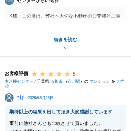
センターからの返答
K様、この度は、弊社へ大切な不動産のご売却とご購
入の両方をお任せいただき誠にありがとうございま
す。
続きを読む
ご購入先のリフォーム相談から、住宅ローンのスケジ
ュールの組み立てまで、
Ｋ様の全面協力があってこそ全て実現したと感じてお
ります。
5
長期間お付き合いいただき重ねてお礼申し上げます。
お客様評価
本八幡センター
今後また、不動産のことでお困り事がございました
/ 千葉県
市川市
（
市川駅
）の
マンション
を
ご売
却
ら、お気軽にご連絡下さいませ。
Y様
Y様
2026年5月23日
期待以上の結果を出して頂き大変感謝しています
閉じる
事前に他社さんとも比較させて貰いました。