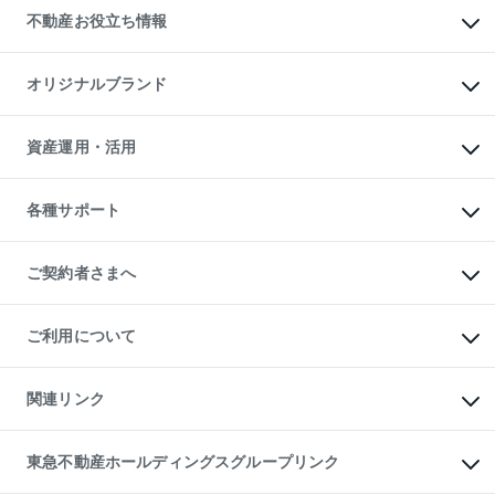
貸すときの流れ
事業用不動産
不動産お役立ち情報
貸すガイド
マンション投資
投資用マンション
不動産AIアドバイザー Tellus Talk
マンション一棟
マンションライブラリー
オリジナルブランド
アパート経営
人気マンションランキング
アパート投資用物件
暮らしに役立つ不動産メディア

収益物件
当社売主リノベーションマンション
「Lnote」
ビル購入（ビル一棟）
一棟リノベーションマンション

資産運用・活用
不動産相場・不動産価格情報
投資用不動産の売却査定
L`GENTE（ルジェンテ）
不動産売却FAQ
事業用不動産の売却査定
区分リノベーションマンション

不動産コラム・ニュース
等価交換事業
海外不動産
Lideas（リディアス）
不動産用語集
不動産M&A
各種サポート
投資用一棟レジデンスWELL

不動産なんでもネット相談室
アセットマネジメント・出資
SQUARE（ウェルスクエア）
住まいの税金
不動産小口投資

シニア向けサポート
物件一括検索（購入＆賃貸）
LEGACIA（レガシア）
相続サポート
ご契約者さまへ
リフォームサポート
ご契約者さまサポートメニュー
ご紹介・再契約特典
ご利用について
入居者様専用-各種ご案内（賃貸）
東急こすもす会「こすもすWeb」
本人確認に関するお客様へのお願い
金融商品取引について
関連リンク
東急リバブル ソーシャルメディアポリシー
ご意見・お問い合わせ（金融商品取引専用の相談・お問い合わせ窓口）
すまいValue
保険募集におけるプライバシー・ポリシー
これからご結婚される方に東急百貨店のブライダルクラブ
東急不動産ホールディングスグループリンク
ダイレクトメール（郵送物）・Eメールなどの送付停止について
人材サービスのご用命は 東急リバブルスタッフ株式会社まで
宅地建物取引業者の皆様へ
東北の逸品を贈ります 東北すぐれものセレクション