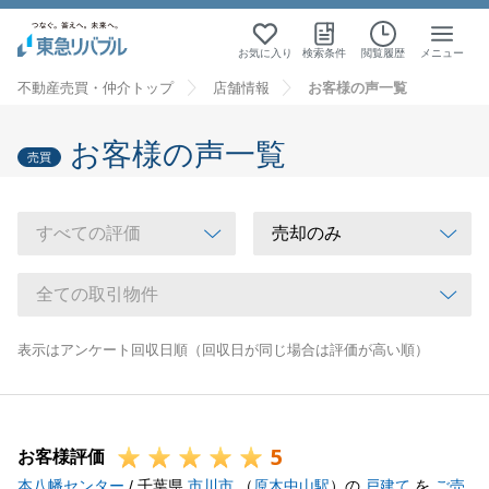
お気に入り
検索条件
閲覧履歴
メニュー
不動産売買・仲介トップ
店舗情報
お客様の声一覧
お客様の声一覧
売買
表示はアンケート回収日順（回収日が同じ場合は評価が高い順）
5
お客様評価
本八幡センター
/ 千葉県
市川市
（
原木中山駅
）の
戸建て
を
ご売