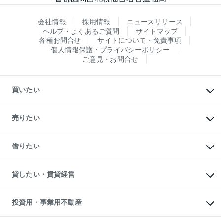
会社情報
採用情報
ニュースリリース
ヘルプ・よくあるご質問
サイトマップ
各種お問合せ
サイトについて・免責事項
個人情報保護・プライバシーポリシー
ご意見・お問合せ
買いたい
マンションの購入
新築・分譲マンションの購入
売りたい
中古マンションの購入
一戸建ての購入
マンションの売却・査定
新築一戸建ての購入
一戸建ての売却・査定
借りたい
中古一戸建ての購入
土地の売却・査定
土地の購入
スピードAI査定
不動産購入の流れ
物件を借りる
不動産売却について
注目キーワード物件特集
オフィス・店舗の賃貸
貸したい・賃貸経営
不動産査定について
購入ガイド
借りるときの流れ
売却サービス
借りるガイド
不動産売却の流れ
無料賃料査定
多言語対応
不動産買換えの流れ
マンション賃料データ
投資用・事業用不動産
売却ガイド
賃貸管理プラン
English
繁体中文
簡体中文
リロケーションについて
投資用不動産