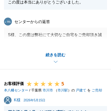
この度は本当にありがとうございました。
東急リバブル
センターからの返答
S様、この度は弊社にて大切なご自宅をご売却頂き誠
にありがとうございました。
人事異動により前任の者から担当が変わったりと、ご
続きを読む
不安な想いもあったかと思いますが多岐にわたりご協
力を頂いたおかげで無事にご成約・お引渡しまで迎え
られたかと思います。
改めて、心より感謝申し上げます。
5
また、もったいないくらいの光栄なお言葉を頂き、営
お客様評価
本八幡センター
業としても個人としても非常に嬉しく思います。
/ 千葉県
市川市
（
市川駅
）の
戸建て
を
ご売却
今後も何かお困りのことがございましたらいつでもご
K様
K様
2026年5月15日
連絡を頂ければと思っております。