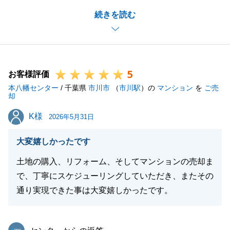
ご本人様とも円滑なコミュニケーションを取っていた
続きを読む
だけたお陰で、
円滑なお取引を行うことができました。
貴重なご意見もありがとうございます。真摯に受け止
め、今後の糧にさせていただければと存じます。
5
変わらぬご愛顧のほどお願い申し上げます。
お客様評価
本八幡センター
/ 千葉県
市川市
（
市川駅
）の
マンション
を
ご売
却
K様
K様
2026年5月31日
閉じる
大変嬉しかったです
土地の購入、リフォーム、そしてマンションの売却ま
で、丁寧にスケジューリングしていただき、またその
通り実現できた事は大変嬉しかったです。
東急リバブル