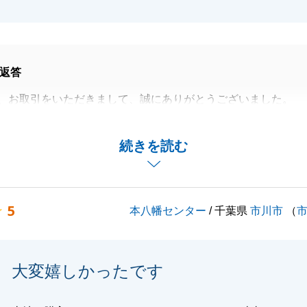
返答
、お取引をいただきまして、誠にありがとうございました。
温かいお言葉をいただき、心より感謝申し上げます。
はお客さまにとって人生の大きな節目であり、不安や疑問も
続きを読む
存じます。
、私の「迅速な対応」がお客さまのご安心やスムーズなお手
少しでもお役に立てたのであれば、営業冥利に尽きます。
5
本八幡センター
/ 千葉県
市川市
（
了いたしましたが、今後も不動産に関することでお困り事や
ましたら、いつでもお気軽にお声がけください。
さまに寄り添った丁寧なサポートを心がけてまいります。
大変嬉しかったです
は素敵なご縁をいただき本当にありがとうございました。