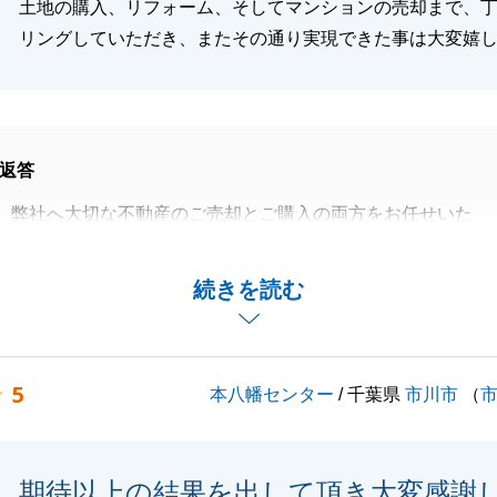
土地の購入、リフォーム、そしてマンションの売却まで、
リングしていただき、またその通り実現できた事は大変嬉
閉じる
返答
、弊社へ大切な不動産のご売却とご購入の両方をお任せいた
とうございます。
ォーム相談から、住宅ローンのスケジュールの組み立てま
続きを読む
があってこそ全て実現したと感じております。
いいただき重ねてお礼申し上げます。
5
本八幡センター
/ 千葉県
市川市
（
産のことでお困り事がございましたら、お気軽にご連絡下さ
期待以上の結果を出して頂き大変感謝