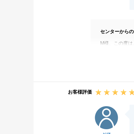
センターからの
M様、この度は
大変励みになる
不動産のお取引
多かったことと
そのような中で
続きに繋がり、
お客様評価
お取引は一度完
ご相談がござい
K様
これからもお客
改めて、この度