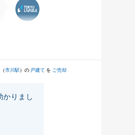
（
市川駅
）の
戸建て
を
ご売却
助かりまし
。