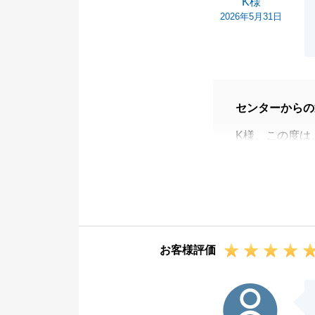
K様
2026年5月31日
センターからの
K様、この度は
だき誠にありが
ご購入先のリフ
で、
Ｋ様の全面協力
長期間お付き合
お客様評価
今後また、不動
いませ。
Y様