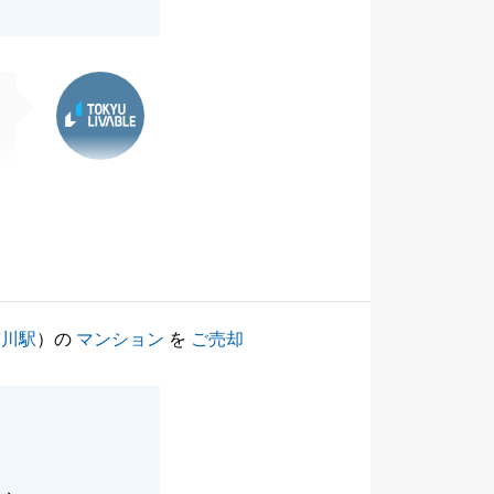
東急リバブル
市川駅
）の
マンション
を
ご売却