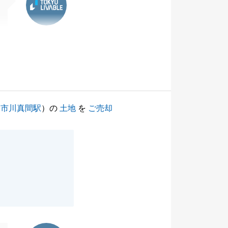
（
市川真間駅
）の
土地
を
ご売却
東急リバブル