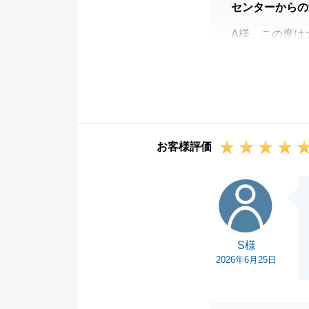
センターからの
A様、この度は
た。
お取引がスムー
ります。
心より感謝申し
今後も不動産関
お客様評価
たら些細な事で
末長いお付き合
S様
今後とも宜しく
S様
2026年6月25日