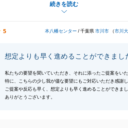
言葉をいただき、大変励みになります。
続きを読む
でご不安も多かったと存じますが、一つひとつ疑問を解消し
お手続きを進められたこと、そして何より、早期に想定以上
却という最良の結果を迎えられたことに、私も大変嬉しく思
5
本八幡センター
/ 千葉県
市川市
（
市川
寄り添った丁寧なサポートを心掛けてまいります。
とでお困り事がございましたら、いつでもお気軽にご連絡下
想定よりも早く進めることができまし
お願い申し上げます。
私たちの要望を聞いていただき、それに添ったご提案をい
特に、こちらの少し我が儘な要望にもご対応いただき感謝
ご提案や反応も早く、想定よりも早く進めることができま
閉じる
ありがとうございます。