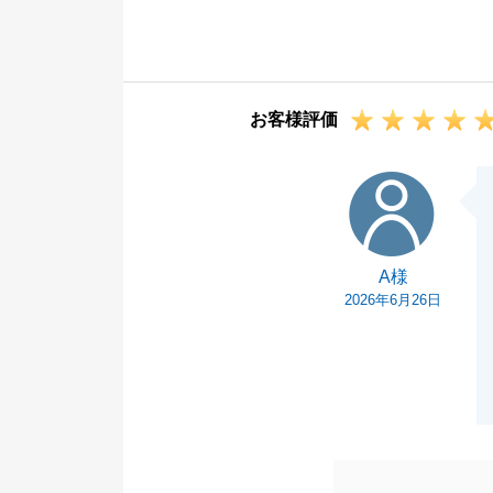
また、温かいお
初めてのご売却
ながらご一緒に
の金額でのご売
お客様評価
っております。
今後もお客様に
A様
また不動産のこ
さい。
今後とも宜しく
A様
2026年6月26日