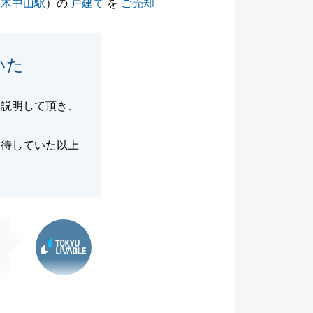
原木中山駅
）の
戸建て
を
ご売却
いた
に説明して頂き、
期待していた以上
東急リバブル