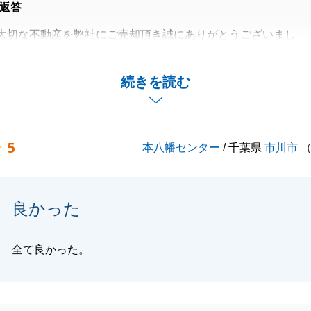
返答
大切な不動産を弊社にご売却頂き誠にありがとうございまし
ズに進んだのはA様の多大なご協力あっての事だと思ってお
続きを読む
上げます。
連で何かお困りのことや税金関係でのご不明点がございまし
5
本八幡センター
/ 千葉県
市川市
も結構ですので、いつでもご連絡頂ければと思います。
いが出来ればと思っております。
お願い申し上げます。
良かった
全て良かった。
閉じる