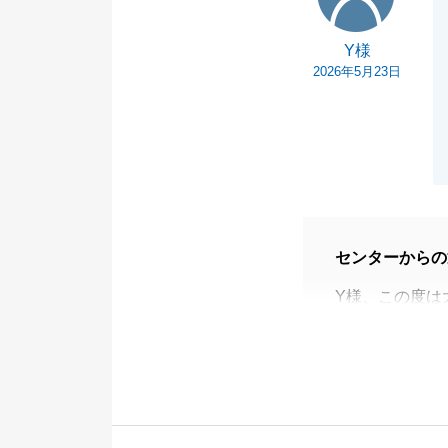
Y様
2026年5月23日
センターからの
Y様、この度は
た。
Y様のご期待に
今後も、何かお
ております。
末長いお付き合