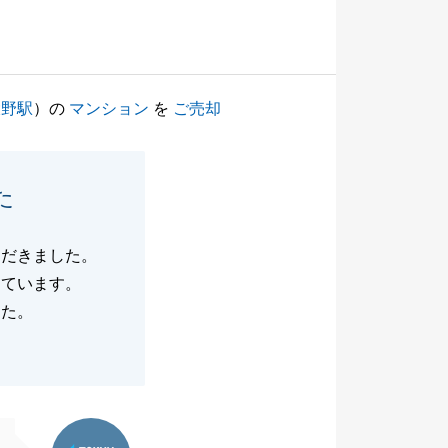
大野駅
）の
マンション
を
ご売却
た
ただきました。
しています。
した。
東急リバブル