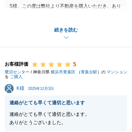
S様、この度は弊社より不動産を購入いただき、あり
がとうございました。
S様の不動産購入に、携わることができ、大変うれし
続きを読む
く思っております。
今後も何か不動産のお困りごとやご相談がございまし
たら、いつでもお声がけ下さいませ。
5
お客様評価
鷺沼センター
/ 神奈川県
横浜市青葉区
（
青葉台駅
）の
マンション
閉じる
を
ご購入
K様
K様
2025年12月3日
連絡がとても早くて適切と思います
連絡がとても早くて適切と思います。
ありがとうございました。