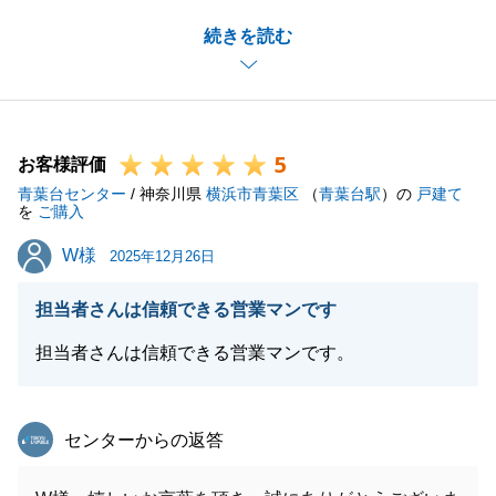
できる限りご不安を解消しつつ進めることに尽力させ
続きを読む
ていただきました。
ご対応事項にK様がすぐにご対応を頂けたことで無事
ご決済ができ、心から嬉しく思っております。
また是非ともご挨拶にお伺いさせてください。_この
5
度は、誠にありがとうございました。
お客様評価
青葉台センター
/ 神奈川県
横浜市青葉区
（
青葉台駅
）の
戸建て
を
ご購入
W様
W様
2025年12月26日
閉じる
担当者さんは信頼できる営業マンです
担当者さんは信頼できる営業マンです。
東急リバブル
センターからの返答