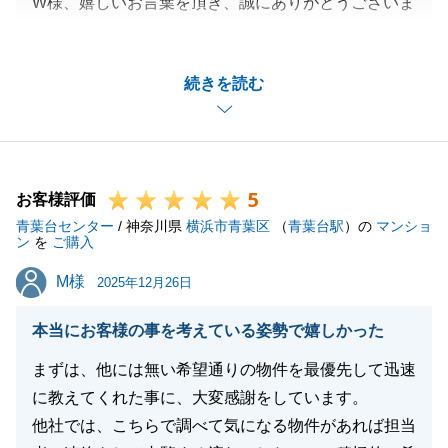
W様、嬉しいお言葉を頂き、誠にありがとうございま
す。
今回のお取引は迅速にご対応頂いたため、スムーズに
続きを読む
進めることが出来ました。
売主様もお喜び頂き、良いお取引になって安心してお
ります。
また不動産に関して、ご相談事等がございましたら、
5
何なりとお申し付けください。
お客様評価
青葉台センター
引き続き宜しくお願いいたします。
/ 神奈川県
横浜市青葉区
（
青葉台駅
）の
マンショ
ン
を
ご購入
M様
M様
2025年12月26日
閉じる
本当にお客様の事を考えている姿勢で嬉しかった
まずは、他には無い希望通りの物件を最優先して迅速
に教えてくれた事に、大変感謝をしています。
他社では、こちらで調べて気になる物件があれば担当