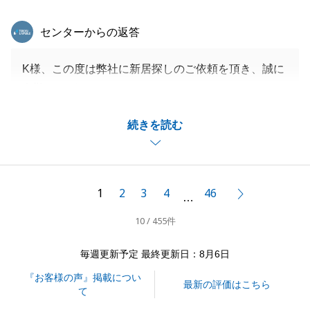
東急リバブル
センターからの返答
K様、この度は弊社に新居探しのご依頼を頂き、誠に
有難うございました。
ご希望に沿った物件のご紹介が出来、私自身も大変嬉
続きを読む
しく思います。
お引渡し後も不明点等ございましたらお気軽にお申し
付けください。
今後とも宜しくお願いいたします。
1
2
3
4
46
次へ
…
10 / 455件
閉じる
毎週更新予定 最終更新日：8月6日
『お客様の声』掲載につい
最新の評価はこちら
て