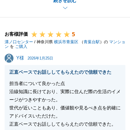
続きを読む
でまとめてご提案も頂けたため、とてもスムーズにお
引き渡しまで迎えられました。
カスタマイズも対応頂けた事で、今回のお宅はＴ様に
とって本当にピッタリなお宅になったと思います。
5
是非、ご新居での生活を楽しんで下さい。
お客様評価
溝ノ口センター
今後も不動産の事でお悩みなどございましたら、お気
/ 神奈川県
横浜市青葉区
（
青葉台駅
）の
マンショ
ン
を
ご購入
軽にご相談頂ければと思います。
Y様
Y様
2026年1月25日
正直ベースでお話ししてもらえたので信頼できた
閉じる
担当者について良かった点
沿線知識に長けており、実際に住んだ際の生活のイメ
ージがつきやすかった。
世代が近いこともあり、価値観や見るべき点を的確に
アドバイスいただけた。
正直ベースでお話ししてもらえたので信頼できた。