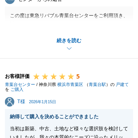
不動産購入は一生に一度の大きな決断です。資金計画
この度は東急リバブル青葉台センターをご利用頂き、
（金利・団信等）の細かな擦り合わせや、休業期間を
誠にありがとうございました。
考慮した余裕のあるスケジュール管理がいかに重要で
ご決済まで無事に進めることが出来たのも、M様のご
あるかを改めて痛感いたしました。
続きを読む
協力のおかげでございます。
今後は、いただいたご指摘を真摯に受け止め、より一
いつも迅速なご対応頂きありがとうございました。重
層「お客様の立場に立った、きめ細やかなサポート」
ねて御礼申し上げます。
を徹底してまいる所存です。
建物の完成を私も陰ながら楽しみにしております。
お引越し後の生活はいかがでしょうか。何かお困りご
5
今後も何か不動産のお困りごとなどございましたら、
お客様評価
とや、改めてご相談されたいことがございましたら、
青葉台センター
お気軽にお声掛け頂ければと存じます。
/ 神奈川県
横浜市青葉区
（
青葉台駅
）の
戸建て
いつでもお気軽に溝ノ口センターまでご連絡くださ
を
ご購入
この度は誠にありがとうございました。
い。
T様
T様
2026年1月15日
今後とも末永いお付き合いを、どうぞよろしくお願い
申し上げます。
納得して購入を決めることができました
閉じる
当初は新築、中古、土地など様々な選択肢を検討して
いましたが、我々の本質的なニーズに沿ったメリッ