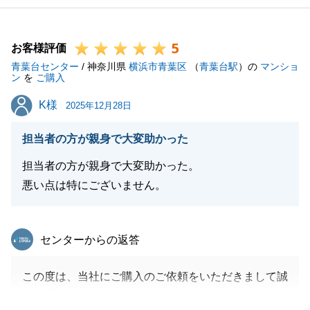
改めてありがとうございました。
引き続きお困りのことがございましたらいつでもおき
5
がるにご相談をいただけますと幸いです。
お客様評価
青葉台センター
今後とも何卒よろしくお願いいたします。
/ 神奈川県
横浜市青葉区
（
青葉台駅
）の
マンショ
ン
を
ご購入
K様
K様
2025年12月28日
閉じる
担当者の方が親身で大変助かった
担当者の方が親身で大変助かった。
悪い点は特にございません。
東急リバブル
センターからの返答
この度は、当社にご購入のご依頼をいただきまして誠
に有難うございました。