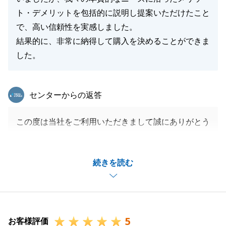
閉じる
ト・デメリットを包括的に説明し提案いただけたこと
で、高い信頼性を実感しました。
結果的に、非常に納得して購入を決めることができま
した。
東急リバブル
センターからの返答
この度は当社をご利用いただきまして誠にありがとう
ございました。
T様のお手伝いが出来ましたこと大変嬉しく存じま
続きを読む
す。
いつもT様の迅速なご対応、ご協力のおかげで、無事
にご決済まで終えることが出来ました。
重ねて御礼申し上げます。
5
今後も何か不動産のお困りごとなどございましたら、
お客様評価