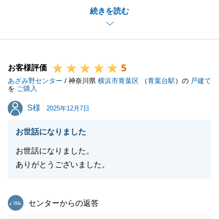
続きを読む
M様のおかげでございます。
重ねて御礼申し上げます。
ぜひご新居で、素敵な思い出をたくさん作っていただ
ければと存じます。
5
この度は誠にありがとうございました。
お客様評価
あざみ野センター
/ 神奈川県
横浜市青葉区
（
青葉台駅
）の
戸建て
を
ご購入
S様
S様
2025年12月7日
閉じる
お世話になりました
お世話になりました。
ありがとうございました。
東急リバブル
センターからの返答