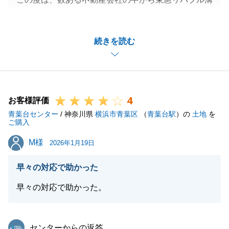
ノ口センターを、そして担当者として私をお選びいた
だきまして、誠にありがとうございました。
続きを読む
また、お忙しい中、貴重なご感想をいただきましたこ
と、重ねて御礼申し上げます。
「東急田園都市線沿線知識」や「正直ベースでの対
話」について評価をいただけたことは、私にとって大
4
きな励みとなります。
お客様評価
青葉台センター
お客様にとって、新しい住まいでの生活が具体的にイ
/ 神奈川県
横浜市青葉区
（
青葉台駅
）の
土地
を
ご購入
メージできることは、物件選びにおいて最も大切なこ
M様
M様
との一つだと考えております。世代が近いからこそ共
2026年1月19日
有できた価値観を活かし、メリットだけでなく懸念点
早々の対応で助かった
も包み隠さずお伝えするよう努めてまいりました。
一方で、住宅ローンのお手続きや、年末年始の休業期
早々の対応で助かった。
間に伴うスケジュールのご案内につきまして、ご不安
な思いをさせてしまいましたこと、深く反省しており
東急リバブル
センターからの返答
ます。