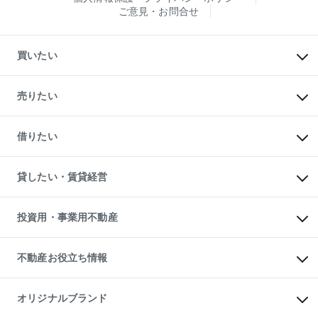
ご意見・お問合せ
買いたい
マンションの購入
新築・分譲マンションの購入
売りたい
中古マンションの購入
一戸建ての購入
マンションの売却・査定
新築一戸建ての購入
一戸建ての売却・査定
借りたい
中古一戸建ての購入
土地の売却・査定
土地の購入
スピードAI査定
不動産購入の流れ
物件を借りる
不動産売却について
注目キーワード物件特集
オフィス・店舗の賃貸
貸したい・賃貸経営
不動産査定について
購入ガイド
借りるときの流れ
売却サービス
借りるガイド
不動産売却の流れ
無料賃料査定
多言語対応
不動産買換えの流れ
マンション賃料データ
投資用・事業用不動産
売却ガイド
賃貸管理プラン
English
繁体中文
簡体中文
リロケーションについて
投資用不動産
貸すときの流れ
事業用不動産
不動産お役立ち情報
貸すガイド
マンション投資
投資用マンション
不動産AIアドバイザー Tellus Talk
マンション一棟
マンションライブラリー
オリジナルブランド
アパート経営
人気マンションランキング
アパート投資用物件
暮らしに役立つ不動産メディア
