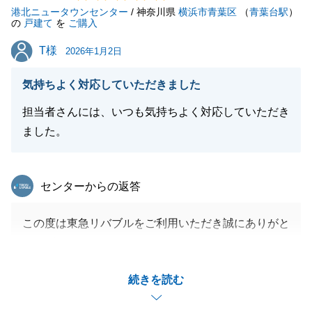
港北ニュータウンセンター
何なりとお申し付け下さい。
/ 神奈川県
横浜市青葉区
（
青葉台駅
）
の
戸建て
を
ご購入
引き続きよろしくお願いいたします。
T様
T様
2026年1月2日
気持ちよく対応していただきました
閉じる
担当者さんには、いつも気持ちよく対応していただき
ました。
東急リバブル
センターからの返答
この度は東急リバブルをご利用いただき誠にありがと
うございました。
T様へは様々な物件をご検討いただいた末に、ご条件
続きを読む
に合う不動産を見つけていただくことができ私もうれ
しく思います。