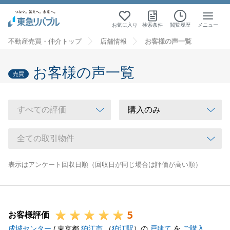
お気に入り
検索条件
閲覧履歴
メニュー
不動産売買・仲介トップ
店舗情報
お客様の声一覧
お客様の声一覧
売買
表示はアンケート回収日順（回収日が同じ場合は評価が高い順）
5
お客様評価
成城センター
/ 東京都
狛江市
（
狛江駅
）の
戸建て
を
ご購入