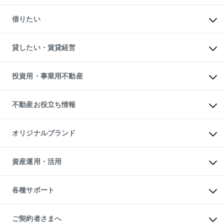
一戸建ての購入
マンションの売却・査定
新築一戸建ての購入
一戸建ての売却・査定
借りたい
中古一戸建ての購入
土地の売却・査定
土地の購入
スピードAI査定
不動産購入の流れ
物件を借りる
不動産売却について
注目キーワード物件特集
オフィス・店舗の賃貸
貸したい・賃貸経営
不動産査定について
購入ガイド
借りるときの流れ
売却サービス
借りるガイド
不動産売却の流れ
無料賃料査定
多言語対応
不動産買換えの流れ
マンション賃料データ
投資用・事業用不動産
売却ガイド
賃貸管理プラン
English
繁体中文
簡体中文
リロケーションについて
投資用不動産
貸すときの流れ
事業用不動産
不動産お役立ち情報
貸すガイド
マンション投資
投資用マンション
不動産AIアドバイザー Tellus Talk
マンション一棟
マンションライブラリー
オリジナルブランド
アパート経営
人気マンションランキング
アパート投資用物件
暮らしに役立つ不動産メディア

収益物件
当社売主リノベーションマンション
「Lnote」
ビル購入（ビル一棟）
一棟リノベーションマンション

資産運用・活用
不動産相場・不動産価格情報
投資用不動産の売却査定
L`GENTE（ルジェンテ）
不動産売却FAQ
事業用不動産の売却査定
区分リノベーションマンション

不動産コラム・ニュース
等価交換事業
海外不動産
Lideas（リディアス）
不動産用語集
不動産M&A
各種サポート
投資用一棟レジデンスWELL

不動産なんでもネット相談室
アセットマネジメント・出資
SQUARE（ウェルスクエア）
住まいの税金
不動産小口投資

シニア向けサポート
物件一括検索（購入＆賃貸）
LEGACIA（レガシア）
相続サポート
ご契約者さまへ
リフォームサポート