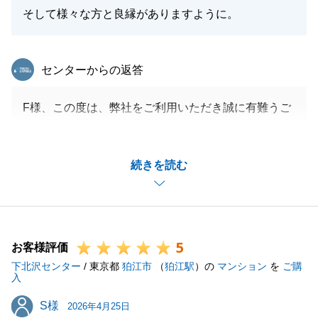
そして様々な方と良縁がありますように。
東急リバブル
センターからの返答
F様、この度は、弊社をご利用いただき誠に有難うご
ざいました。
また、非常に光栄なお言葉をいただき、誠にありがと
続きを読む
うございます。
お取引に関してこちらからの依頼事項に迅速にご対応
いただき、F様のご協力あってのお取引であったと感
じております。
5
重ねて感謝申し上げます。
お客様評価
下北沢センター
今後も何かお困り事がございましたら、お気軽にご連
/ 東京都
狛江市
（
狛江駅
）の
マンション
を
ご購
入
絡下さい。
S様
S様
引き続き、宜しくお願いいたします
2026年4月25日