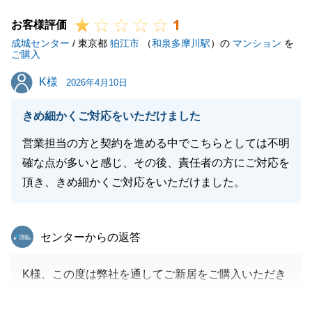
1
お客様評価
閉じる
成城センター
/ 東京都
狛江市
（
和泉多摩川駅
）の
マンション
を
ご購入
K様
K様
2026年4月10日
きめ細かくご対応をいただけました
営業担当の方と契約を進める中でこちらとしては不明
確な点が多いと感じ、その後、責任者の方にご対応を
頂き、きめ細かくご対応をいただけました。
東急リバブル
センターからの返答
K様、この度は弊社を通してご新居をご購入いただき
まして誠にありがとうございました。