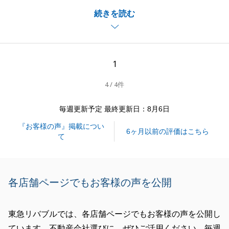
途中弊社担当者の不十分な対応により、ご心労とご心
続きを読む
配をお掛けしてしまい、誠に申し訳ございませんでし
た。
室内リフォームを経てのご入居と伺っております。
ご入居後およびマンションでの新生活にあたり、ご不
1
明な点がございましたら何なりとお申し付けください
4 / 4件
ませ。
今後ともよろしくお願い申し上げます。
毎週更新予定 最終更新日：8月6日
『お客様の声』掲載につい
6ヶ月以前の評価はこちら
て
閉じる
各店舗ページでもお客様の声を公開
東急リバブルでは、各店舗ページでもお客様の声を公開し
ています。不動産会社選びに、ぜひご活用ください。毎週