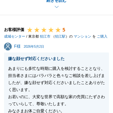
続きを読む
担をおかけしましたが、
ご購入頂けた物件は総合的にとても良い物件で、無事
にご購入を頂けた事がとても嬉しいです。
カーポートも無事に残すことができたので、利便性高
5
くご使用頂けた事も良かったと思います。
お客様評価
成城センター
K様ご家族の皆様が快適に今後の生活をして頂けると
/ 東京都
狛江市
（
狛江駅
）の
マンション
を
ご購入
さらに嬉しく思います。
F様
F様
2026年5月2日
嫌な顔せず対応くださいました
閉じる
あまりにも多忙な時期に購入を検討することとなり、
担当者さまにはバラバラと色々なご相談を差し上げま
したが、嫌な顔せず対応くださいましたことありがた
く思います。
お若いのに、大変な世界で高額な家の売買にたずさわ
っていらして、尊敬いたします。
みなさまお体ご自愛ください。