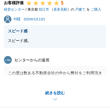
5
いです。
お客様評価
経堂センター
今後ともどうぞよろしくお願いいたします。
/ 東京都
狛江市
（
喜多見駅
）の
戸建て
を
ご購入
H様
H様
2025年5月13日
閉じる
スピード感
スピード感。
東急リバブル
センターからの返答
この度は数ある不動産会社の中から弊社をご利用頂き
ましてありがとうございました。
ご購入だけでなく、ご売却も連動されるお話でしたた
続きを読む
め、ミスなくお手続きを進めることが必要でしたが、
時間もない中でいつも快くご対応いただきましたこと
誠に感謝申し上げます。