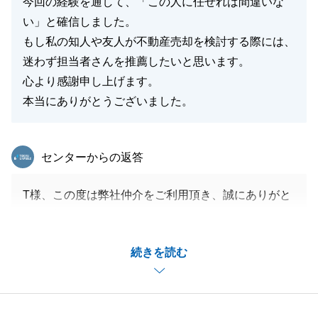
今回の経験を通して、「この人に任せれば間違いな
い」と確信しました。
もし私の知人や友人が不動産売却を検討する際には、
迷わず担当者さんを推薦したいと思います。
心より感謝申し上げます。
本当にありがとうございました。
東急リバブル
センターからの返答
T様、この度は弊社仲介をご利用頂き、誠にありがと
うございます。
ご売却のご相談時から、依頼者様のご状況に応じた対
続きを読む
応やご希望を踏まえた提案を行わせて頂き、お手続き
についてもご事情にあわせたご負担の少なくなる手法
を常に考えご提供させて頂きました。
不動産の売買という日々のご生活の中であまりご経験