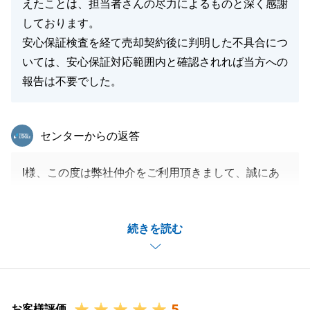
えたことは、担当者さんの尽力によるものと深く感謝
しております。
安心保証検査を経て売却契約後に判明した不具合につ
いては、安心保証対応範囲内と確認されれば当方への
報告は不要でした。
東急リバブル
センターからの返答
I様、この度は弊社仲介をご利用頂きまして、誠にあ
りがとうございます。
中古戸建のご売却依頼について、建物の健康診断的な
続きを読む
あんしん仲介保証のサービスを適用して、築年数は経
過していますが、大切に使用されており、中古住宅と
しても十分使用できるご安心感を全面にアピールさせ
て頂いた結果、お引っ越し後の短期間での良いご縁に
5
繋がったのではないかと考えております。
お客様評価