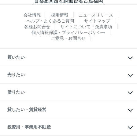
首都圏
関西
札幌
仙台
名古屋
福岡
会社情報
採用情報
ニュースリリース
ヘルプ・よくあるご質問
サイトマップ
各種お問合せ
サイトについて・免責事項
個人情報保護・プライバシーポリシー
ご意見・お問合せ
買いたい
マンションの購入
新築・分譲マンションの購入
売りたい
中古マンションの購入
一戸建ての購入
マンションの売却・査定
新築一戸建ての購入
一戸建ての売却・査定
借りたい
中古一戸建ての購入
土地の売却・査定
土地の購入
スピードAI査定
不動産購入の流れ
物件を借りる
不動産売却について
注目キーワード物件特集
オフィス・店舗の賃貸
貸したい・賃貸経営
不動産査定について
購入ガイド
借りるときの流れ
売却サービス
借りるガイド
不動産売却の流れ
無料賃料査定
多言語対応
不動産買換えの流れ
マンション賃料データ
投資用・事業用不動産
売却ガイド
賃貸管理プラン
English
繁体中文
簡体中文
リロケーションについて