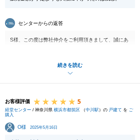
東急リバブル
センターからの返答
S様、この度は弊社仲介をご利用頂きまして、誠にあ
りがとうございます。
ご売却価格が当初の予定より下がってしまい、大変申
続きを読む
し訳ございません。
役所関係など迅速にご対応いただき、誠にありがとう
ございます。
今後とも何卒よろしくお願いいたします。
5
お客様評価
経堂センター
/ 神奈川県
横浜市都筑区
（
中川駅
）の
戸建て
を
ご
購入
閉じる
O様
O様
2025年5月16日