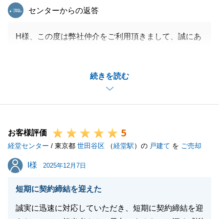
東急リバブル
センターからの返答
H様、この度は弊社仲介をご利用頂きまして、誠にあ
りがとうございます。
不動産売買の仲介担当者として、売買の流れやご判断
続きを読む
を頂く箇所について、内容の意味合いをご説明させて
頂き、ご理解を頂いた上で手続きを進めて頂く様にご
提案をさせて頂いております。
今後とも何卒宜しくお願いいたします。
5
お客様評価
経堂センター
/ 東京都
世田谷区
（
経堂駅
）の
戸建て
を
ご売却
閉じる
I様
I様
2025年12月7日
短期に契約締結を迎えた
誠実に迅速に対応していただき、短期に契約締結を迎