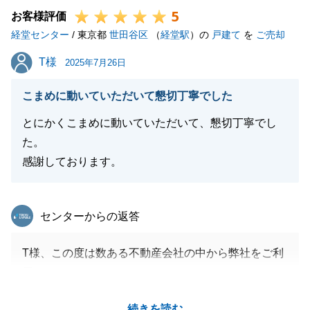
5
をされることが少ないお取引を、どの様に進めること
お客様評価
経堂センター
でご満足を頂けるか、また複雑な取引の内容をいかに
/ 東京都
世田谷区
（
経堂駅
）の
戸建て
を
ご売却
簡潔にご説明できるかを意識しております。
T様
T様
2025年7月26日
お取引について大変ご満足を頂き、感謝の言葉を頂く
ことは営業担当者冥利に尽きます。
こまめに動いていただいて懇切丁寧でした
今後とも何卒宜しくお願いいたします。
とにかくこまめに動いていただいて、懇切丁寧でし
た。
感謝しております。
閉じる
東急リバブル
センターからの返答
T様、この度は数ある不動産会社の中から弊社をご利
用頂きましてありがとうございます。
いつもスムーズにお手続き頂きましたおかげで測量含
続きを読む