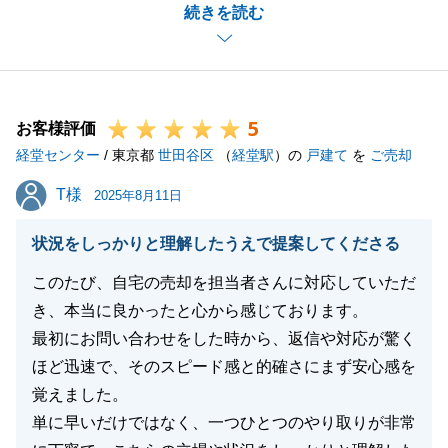
続きを読む
買主様にも大変気に入っていただけたようで、迅速な
ご成約となりましたこと、私どもも大変嬉しく思って
おります。
建物を大切にしていただける買主様へ引き継ぐことが
5
でき、安堵いたしました。
お客様評価
経堂センター
今後とも不動産に関するご相談がございましたら、お
/ 東京都
世田谷区
（
経堂駅
）の
戸建て
を
ご売却
気軽にお声がけください。
T様
T様
2025年8月11日
今後とも何卒よろしくお願い申し上げます。
状況をしっかりと理解したうえで提案してくださる
このたび、自宅の売却を担当者さんに対応していただ
閉じる
き、本当に良かったと心から感じております。
最初にお問い合わせをした時から、返信や対応が驚く
ほど迅速で、そのスピード感と的確さにまず安心感を
覚えました。
単に早いだけではなく、一つひとつのやり取りが非常