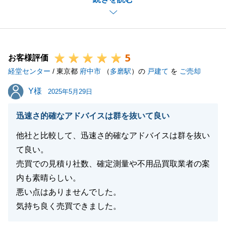
めて順調にお手続きが取れました。
新生活がより実りのあるものになること、心よりお祈
り申し上げます。
改めましてこの度は誠にありがとうございました。
5
今後ともお気軽にご相談下さいませ。
お客様評価
経堂センター
/ 東京都
府中市
（
多磨駅
）の
戸建て
を
ご売却
Y様
Y様
2025年5月29日
閉じる
迅速さ的確なアドバイスは群を抜いて良い
他社と比較して、迅速さ的確なアドバイスは群を抜い
て良い。
売買での見積り社数、確定測量や不用品買取業者の案
内も素晴らしい。
悪い点はありませんでした。
気持ち良く売買できました。