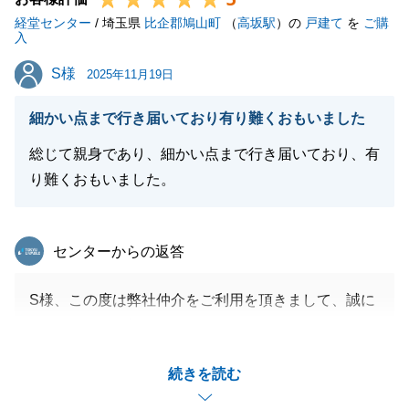
経堂センター
不具合のご連絡の際にはご心配をお掛け致しました
/ 埼玉県
比企郡鳩山町
（
高坂駅
）の
戸建て
を
ご購
入
が、制度上で必要な手続きのためご了承頂けると幸い
S様
S様
です。
2025年11月19日
今後とも何卒宜しくお願いいたします。
細かい点まで行き届いており有り難くおもいました
総じて親身であり、細かい点まで行き届いており、有
り難くおもいました。
閉じる
東急リバブル
センターからの返答
S様、この度は弊社仲介をご利用を頂きまして、誠に
ありがとうございましたた。
ご自宅のご売却とお住み替えの両方をご依頼頂き、資
続きを読む
金の流れと日程を合わせるために多々なるご協力を頂
き感謝しております。