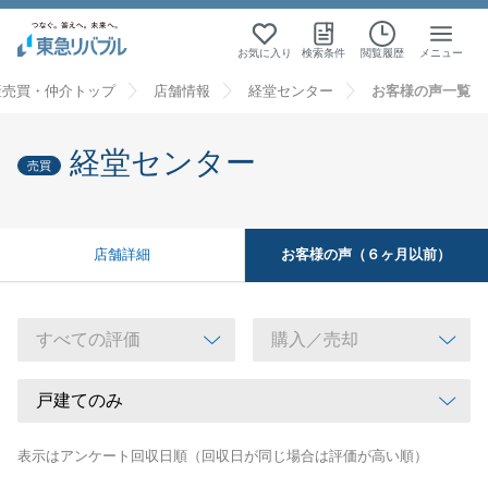
お気に入り
検索条件
閲覧履歴
メニュー
産売買・仲介トップ
店舗情報
経堂センター
お客様の声一覧
経堂センター
売買
お客様の声（６ヶ月以前）
店舗詳細
表示はアンケート回収日順（回収日が同じ場合は評価が高い順）