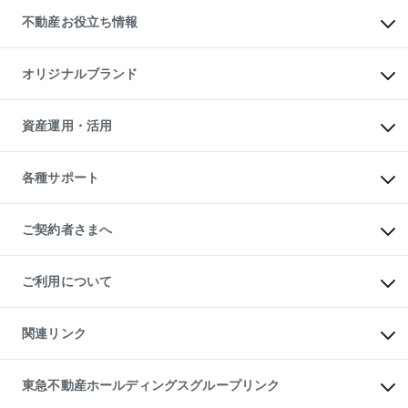
投資用不動産
貸すときの流れ
事業用不動産
不動産お役立ち情報
貸すガイド
マンション投資
投資用マンション
不動産AIアドバイザー Tellus Talk
マンション一棟
マンションライブラリー
オリジナルブランド
アパート経営
人気マンションランキング
アパート投資用物件
暮らしに役立つ不動産メディア

収益物件
当社売主リノベーションマンション
「Lnote」
ビル購入（ビル一棟）
一棟リノベーションマンション

資産運用・活用
不動産相場・不動産価格情報
投資用不動産の売却査定
L`GENTE（ルジェンテ）
不動産売却FAQ
事業用不動産の売却査定
区分リノベーションマンション

不動産コラム・ニュース
等価交換事業
海外不動産
Lideas（リディアス）
不動産用語集
不動産M&A
各種サポート
投資用一棟レジデンスWELL

不動産なんでもネット相談室
アセットマネジメント・出資
SQUARE（ウェルスクエア）
住まいの税金
不動産小口投資

シニア向けサポート
物件一括検索（購入＆賃貸）
LEGACIA（レガシア）
相続サポート
ご契約者さまへ
リフォームサポート
ご契約者さまサポートメニュー
ご紹介・再契約特典
ご利用について
入居者様専用-各種ご案内（賃貸）
東急こすもす会「こすもすWeb」
本人確認に関するお客様へのお願い
金融商品取引について
関連リンク
東急リバブル ソーシャルメディアポリシー
ご意見・お問い合わせ（金融商品取引専用の相談・お問い合わせ窓口）
すまいValue
保険募集におけるプライバシー・ポリシー
これからご結婚される方に東急百貨店のブライダルクラブ
東急不動産ホールディングスグループリンク
ダイレクトメール（郵送物）・Eメールなどの送付停止について
人材サービスのご用命は 東急リバブルスタッフ株式会社まで
宅地建物取引業者の皆様へ