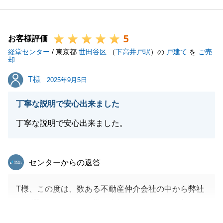
またご転居先についても、周辺の環境やお買い物の利
便性、交通アクセスなどを比較できるような物件をご
5
覧頂き、物件をお選び頂くポイントをご案内の中で詳
お客様評価
経堂センター
しくご説明させて頂きました。
/ 東京都
世田谷区
（
下高井戸駅
）の
戸建て
を
ご売
却
また何かございましたら、是非お声掛けを頂けると幸
T様
T様
いです。
2025年9月5日
何卒宜しくお願いいたします。
丁寧な説明で安心出来ました
丁寧な説明で安心出来ました。
閉じる
東急リバブル
センターからの返答
T様、この度は、数ある不動産仲介会社の中から弊社
をお選びいただき、T様の大切なご自宅のご売却をお
任せいただき、誠にありがとうございました。