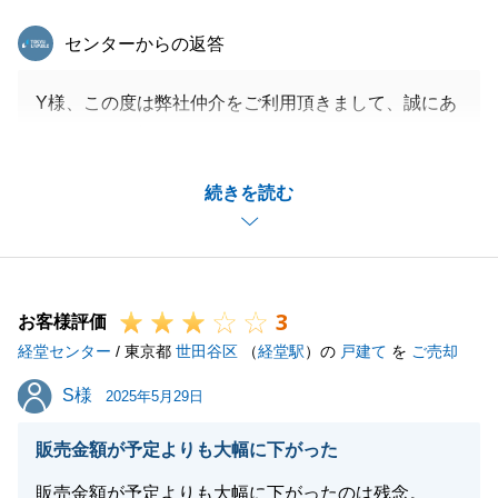
東急リバブル
センターからの返答
Y様、この度は弊社仲介をご利用頂きまして、誠にあ
りがとうございました。
今回2回目のご利用でしたが、前回に加えて比較検討
続きを読む
できる様に複数社のお見積りや比較表を準備させて頂
き、ご判断をし易いご説明を行うことを意識させて頂
きました。
今後とも何卒宜しくお願いいたします。
3
お客様評価
経堂センター
/ 東京都
世田谷区
（
経堂駅
）の
戸建て
を
ご売却
閉じる
S様
S様
2025年5月29日
販売金額が予定よりも大幅に下がった
販売金額が予定よりも大幅に下がったのは残念。