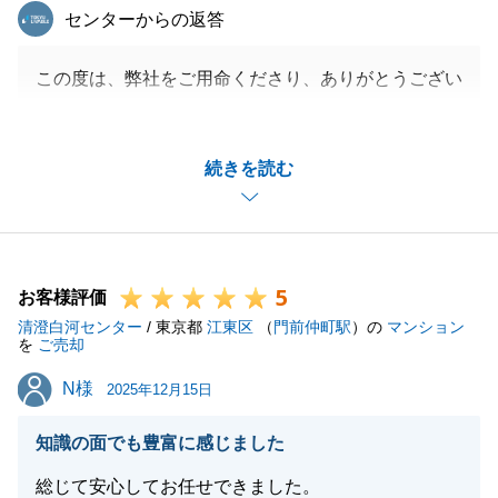
東急リバブル
センターからの返答
この度は、弊社をご用命くださり、ありがとうござい
ました。
弊社の立替払制度（資金のつなぎ制度）もご利用いた
続きを読む
だき、ありがとうございました。
今後も不動産関係でお困り事がございましたら、お気
軽にお申し付けください。
よろしくお願い申し上げます。
5
お客様評価
清澄白河センター
/ 東京都
江東区
（
門前仲町駅
）の
マンション
を
ご売却
閉じる
N様
N様
2025年12月15日
知識の面でも豊富に感じました
総じて安心してお任せできました。