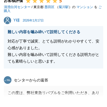
5
お客様評価
清澄白河センター
/ 東京都
墨田区
（
菊川駅
）の
マンション
を
ご
購入
閉じる
Y様
Y様
2026年1月17日
難しい内容を噛み砕いて説明してくださる
対応が丁寧で誠実、とても説明がわかりやすくて、安
心感がありました。
難しい内容を噛み砕いて説明してくださる説明力がと
ても素晴らしいと思います。
東急リバブル
センターからの返答
この度は、弊社東急リバブルをご利用いただき、あり
がとうございました。
お客様のお役に立てた事を大変嬉しく思います。