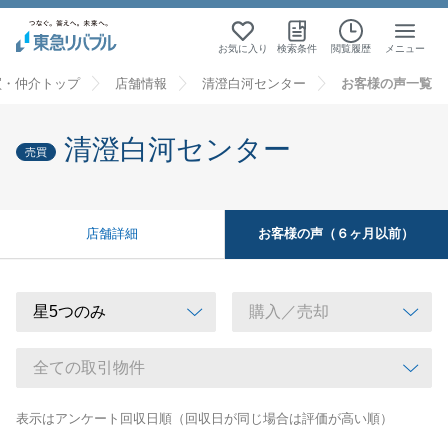
お気に入り
検索条件
閲覧履歴
メニュー
買・仲介トップ
店舗情報
清澄白河センター
お客様の声一覧
清澄白河センター
売買
お客様の声（６ヶ月以前）
店舗詳細
表示はアンケート回収日順（回収日が同じ場合は評価が高い順）