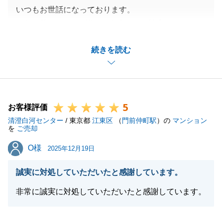
いつもお世話になっております。
お住み替えまで、N様には多大なるご協力をいただ
き、スムーズに進行できましたこと、深く感謝申し上
続きを読む
げます。
お住まいに関するお困りごとや、税務・登記に関する
ご質問などがございましたら、いつでもお気軽にご連
絡ください。
5
末筆ながら、N様のご多幸を心よりお祈り申し上げま
お客様評価
清澄白河センター
す。今後とも、何卒よろしくお願い申し上げます。
/ 東京都
江東区
（
門前仲町駅
）の
マンション
を
ご売却
O様
O様
2025年12月19日
閉じる
誠実に対処していただいたと感謝しています。
非常に誠実に対処していただいたと感謝しています。