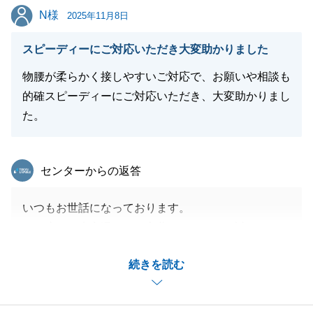
N様
N様
T様の新たな生活が、より一層素晴らしいものとなり
2025年11月8日
ますようお祈り申し上げます。
スピーディーにご対応いただき大変助かりました
これまでの多大なるご厚情に、改めて深く感謝申し上
げます。
物腰が柔らかく接しやすいご対応で、お願いや相談も
ありがとうございました。
的確スピーディーにご対応いただき、大変助かりまし
た。
閉じる
東急リバブル
センターからの返答
いつもお世話になっております。
この度は、大変温かいお言葉をいただき、誠にありが
とうございます。
続きを読む
身に余る光栄な評価をいただき、心より感謝申し上げ
ます。
不動産のお取引は、お客様にとって大きな節目でござ