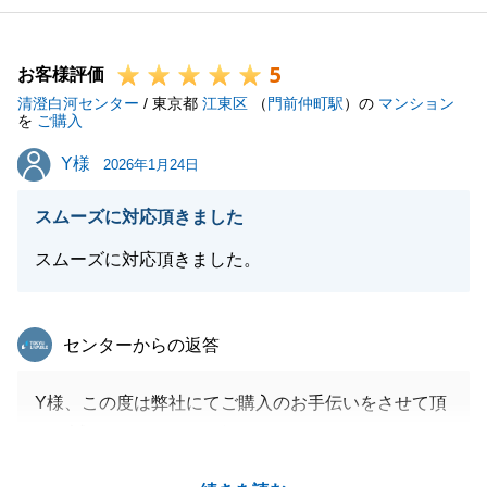
5
お客様評価
清澄白河センター
/ 東京都
江東区
（
門前仲町駅
）の
マンション
を
ご購入
Y様
Y様
2026年1月24日
スムーズに対応頂きました
スムーズに対応頂きました。
東急リバブル
センターからの返答
Y様、この度は弊社にてご購入のお手伝いをさせて頂
き、誠にありがとうございました。
無事に決済、お引渡しを迎える事ができ、私も安心致