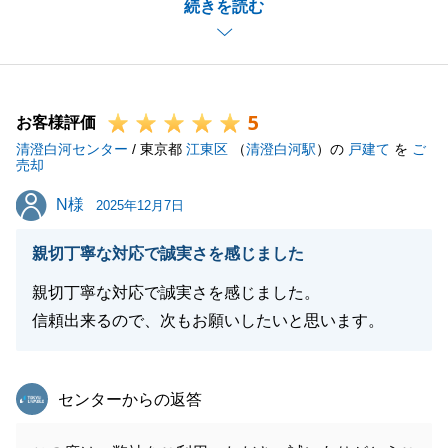
続きを読む
ご売却だけでなく、お住み替え先のご購入も私にお任
せいただきありがとうございました。
_特に「無理な時は無理と言ってくれた」という点
は、お客様にとっての最善を常に考えたいという私の
5
モットーでもありましたので、その真意を汲み取って
お客様評価
清澄白河センター
いただけたことを大変嬉しく思います。
/ 東京都
江東区
（
清澄白河駅
）の
戸建て
を
ご
売却
社歴についても触れていただきましたが、N様のよう
N様
N様
な温かいお客様に支えられ、日々学ばせていただいて
2025年12月7日
いる結果だと感じております。
親切丁寧な対応で誠実さを感じました
弊社の研修体制の名に恥じぬよう、これからも「プロ
として頼れる存在」であり続けられるよう努力いたし
親切丁寧な対応で誠実さを感じました。
ます。
信頼出来るので、次もお願いしたいと思います。
お住まいになられてからも、何かお困りごとやご相談
がございましたら、いつでもお気軽にご連絡ください
東急リバブル
センターからの返答
ませ。
新しい生活が素晴らしいものとなりますよう、心より