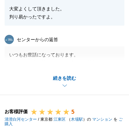
大変よくして頂きました。
判り易かったですよ。
閉じる
東急リバブル
センターからの返答
いつもお世話になっております。
数ある不動産会社の中から、以前のご購入に続きパー
トナーとしてお選びいただいたことに心より感謝申し
続きを読む
上げます。
T様にとって大切なお住まいのご売却をお任せいただ
き、私としても身の引き締まる思いと感謝の気持ちで
いっぱいです。
5
売却後の税務申告や、その他不動産に関してお困りご
お客様評価
清澄白河センター
とがございましたら、いつでもお気軽にご相談くださ
/ 東京都
江東区
（
木場駅
）の
マンション
を
ご
購入
い。