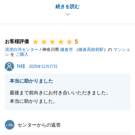
続きを読む
今後も末永いお付き合いをさせて頂ければと思いま
す。
よろしくお願い申し上げます。
5
お客様評価
清澄白河センター
/ 神奈川県
鎌倉市
（
鎌倉高校前駅
）の
マンショ
閉じる
ン
を
ご購入
N様
N様
2025年12月27日
本当に助かりました
最後まで前向きにお付き合いいただきました。
本当に助かりました。
東急リバブル
センターからの返答