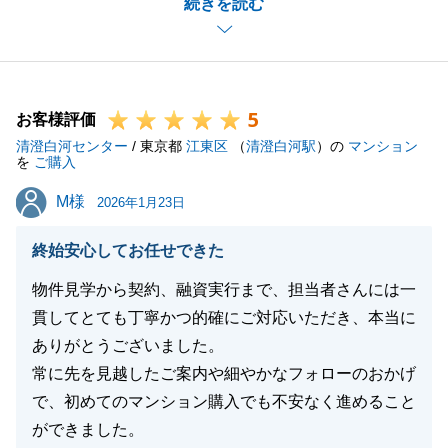
続きを読む
しました。
とても素敵な住宅をご購入頂けたと思います。
お住まいになった後も、何かお困りの事があればお気
軽にお問合せ頂ければと思います。
5
今後とも末永いお付き合いの程、宜しくお願いいたし
お客様評価
清澄白河センター
ます。
/ 東京都
江東区
（
清澄白河駅
）の
マンション
を
ご購入
M様
M様
2026年1月23日
閉じる
終始安心してお任せできた
物件見学から契約、融資実行まで、担当者さんには一
貫してとても丁寧かつ的確にご対応いただき、本当に
ありがとうございました。
常に先を見越したご案内や細やかなフォローのおかげ
で、初めてのマンション購入でも不安なく進めること
ができました。