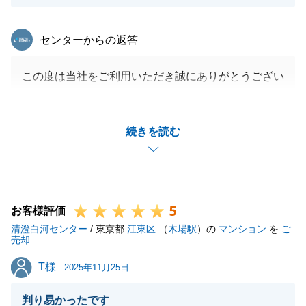
東急リバブル
センターからの返答
この度は当社をご利用いただき誠にありがとうござい
ます。
今回のお取引を通じて、Y様の大切なご決断に立ち会
続きを読む
わせていただけたこと、そして無事にお引渡しを迎え
られたこと、私としても大変感慨深く、心より感謝申
し上げます。
私どもとしましては、お取引の完了は「終わり」では
5
なく、これから続く長いお付き合いの「始まり」だと
お客様評価
清澄白河センター
考えております。
/ 東京都
江東区
（
木場駅
）の
マンション
を
ご
売却
不動産のことはもちろん、暮らしの中でのお困りごと
T様
T様
がございましたら、いつでもお気軽にお声がけくださ
2025年11月25日
い。
判り易かったです
今後ともどうぞ宜しくお願い申し上げます。