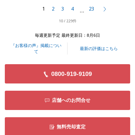
います。
1
2
3
4
23
次へ
…
N様のご不安を少しでも解消し、安心してお任せいた
10 / 229件
だけるよう努めてまいりましたが、「助かりました」
と仰っていただけたことが何よりの喜びでございま
毎週更新予定 最終更新日：8月6日
す。
『お客様の声』掲載につい
また、N様の迅速なご対応とご協力があったからこ
最新の評価はこちら
て
そ、滞りなくお手続きを進めることができました。
ご多忙の中、お力添えいただきありがとうございまし
た。
0800-919-9109
お引越し後も、お困りのことやご相談がございました
ら、いつでもお気軽にお申し付けください。
今後とも末永いお付き合いを賜りますよう、よろしく
店舗へのお問合せ
お願い申し上げます。
無料売却査定
閉じる