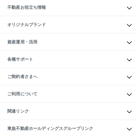
投資用不動産
貸すときの流れ
事業用不動産
不動産お役立ち情報
貸すガイド
マンション投資
投資用マンション
不動産AIアドバイザー Tellus Talk
マンション一棟
マンションライブラリー
オリジナルブランド
アパート経営
人気マンションランキング
アパート投資用物件
暮らしに役立つ不動産メディア

収益物件
当社売主リノベーションマンション
「Lnote」
ビル購入（ビル一棟）
一棟リノベーションマンション

資産運用・活用
不動産相場・不動産価格情報
投資用不動産の売却査定
L`GENTE（ルジェンテ）
不動産売却FAQ
事業用不動産の売却査定
区分リノベーションマンション

不動産コラム・ニュース
等価交換事業
海外不動産
Lideas（リディアス）
不動産用語集
不動産M&A
各種サポート
投資用一棟レジデンスWELL

不動産なんでもネット相談室
アセットマネジメント・出資
SQUARE（ウェルスクエア）
住まいの税金
不動産小口投資

シニア向けサポート
物件一括検索（購入＆賃貸）
LEGACIA（レガシア）
相続サポート
ご契約者さまへ
リフォームサポート
ご契約者さまサポートメニュー
ご紹介・再契約特典
ご利用について
入居者様専用-各種ご案内（賃貸）
東急こすもす会「こすもすWeb」
本人確認に関するお客様へのお願い
金融商品取引について
関連リンク
東急リバブル ソーシャルメディアポリシー
ご意見・お問い合わせ（金融商品取引専用の相談・お問い合わせ窓口）
すまいValue
保険募集におけるプライバシー・ポリシー
これからご結婚される方に東急百貨店のブライダルクラブ
東急不動産ホールディングスグループリンク
ダイレクトメール（郵送物）・Eメールなどの送付停止について
人材サービスのご用命は 東急リバブルスタッフ株式会社まで
宅地建物取引業者の皆様へ