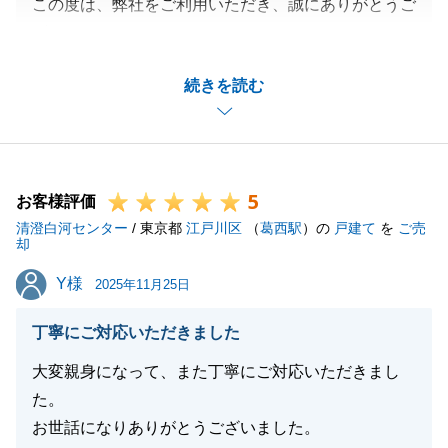
この度は、弊社をご利用いただき、誠にありがとうご
お祈り申し上げます。_
ざいます。
今後とも末永いお付き合いのほど、よろしくお願い申
「親切丁寧で誠実さを感じた」とのお言葉、担当した
し上げます。
続きを読む
私にとって、これほど嬉しいことはございません。
また、私共を信頼してくださり「次もお願いしたい」
と仰っていただけたことが、何よりの励みとなりま
閉じる
す。
5
今後もご期待にお応えし続けられるよう、より一層心
お客様評価
清澄白河センター
を込めたサービスに努めてまいります。
/ 東京都
江戸川区
（
葛西駅
）の
戸建て
を
ご売
却
_また何かお役に立てることがございましたら、いつ
Y様
Y様
でもお気軽にご相談ください。
2025年11月25日
今後とも、何卒よろしくお願い申し上げます。
丁寧にご対応いただきました
大変親身になって、また丁寧にご対応いただきまし
た。
閉じる
お世話になりありがとうございました。