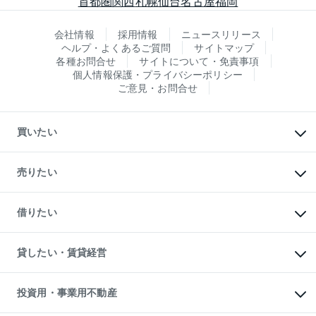
首都圏
関西
札幌
仙台
名古屋
福岡
会社情報
採用情報
ニュースリリース
ヘルプ・よくあるご質問
サイトマップ
各種お問合せ
サイトについて・免責事項
個人情報保護・プライバシーポリシー
ご意見・お問合せ
買いたい
マンションの購入
新築・分譲マンションの購入
売りたい
中古マンションの購入
一戸建ての購入
マンションの売却・査定
新築一戸建ての購入
一戸建ての売却・査定
借りたい
中古一戸建ての購入
土地の売却・査定
土地の購入
スピードAI査定
不動産購入の流れ
物件を借りる
不動産売却について
注目キーワード物件特集
オフィス・店舗の賃貸
貸したい・賃貸経営
不動産査定について
購入ガイド
借りるときの流れ
売却サービス
借りるガイド
不動産売却の流れ
無料賃料査定
多言語対応
不動産買換えの流れ
マンション賃料データ
投資用・事業用不動産
売却ガイド
賃貸管理プラン
English
繁体中文
簡体中文
リロケーションについて