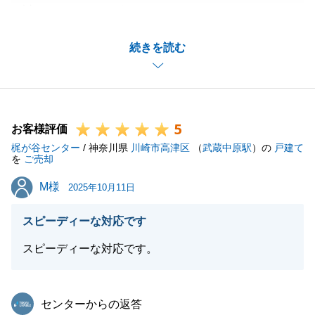
誠にありがとうございました。
無事にお取引を完了いただき、私としても大変嬉しく
続きを読む
思っております。
ご遠方の中、毎回迅速かつ丁寧にご対応いただき、ス
ムーズにお取引きを進めることができました。
今後ともご縁がございましたら、ぜひお声がけいただ
5
けますと幸いです。
お客様評価
梶が谷センター
/ 神奈川県
川崎市高津区
（
武蔵中原駅
）の
戸建て
を
ご売却
M様
M様
2025年10月11日
閉じる
スピーディーな対応です
スピーディーな対応です。
東急リバブル
センターからの返答