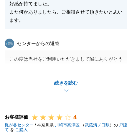
好感が持てました。
また何かありましたら、ご相談させて頂きたいと思い
ます。
東急リバブル
センターからの返答
この度は当社をご利用いただきまして誠にありがとう
ございました。
N様には新築戸建て完成前からご家族皆様でご覧いた
続きを読む
だき、その後のお手続きも滞りなくご対応いただきま
して無事にお引渡しさせていただくことができまし
た。
新居での生活を快適にお過ごしいただけることを願っ
4
ております。
お客様評価
梶が谷センター
また何かございましたらお気軽にご相談くださいま
/ 神奈川県
川崎市高津区
（
武蔵溝ノ口駅
）の
戸建
て
を
ご購入