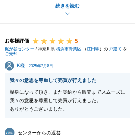
続きを読む
N様には販売開始時点からご一緒に戦略を立て、販売
期間中もご自宅の管理などご家族皆様でご協力いただ
き大変感謝いたします。
二人三脚で進めてられてきたこそのご成約だと感じて
5
おります。
お客様評価
梶が谷センター
是非、お近くですので今後もまた何かございましたら
/ 神奈川県
横浜市青葉区
（
江田駅
）の
戸建て
を
ご売却
お気軽にご相談くださいませ。
K様
K様
引き続き、何卒宜しくお願いいたします。
2025年7月8日
我々の意思を尊重して売買が行えました
親身になって頂き、また契約から販売までスムーズに
閉じる
我々の意思を尊重して売買が行えました。
ありがとうございました。
東急リバブル
センターからの返答