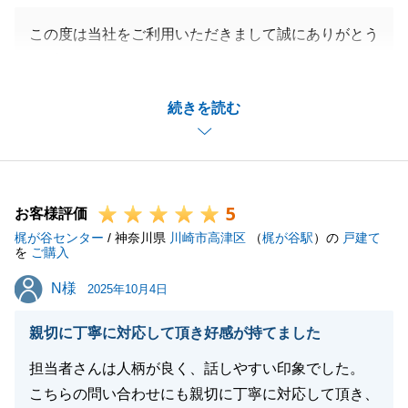
この度は当社をご利用いただきまして誠にありがとう
ございました。
M様には日頃お仕事お忙しくされているなかご主人
続きを読む
様、奥様に各お手続きご協力いただき無事にお取引完
了させていただくことができました。
また何かございましたらお気軽にご相談くださいま
せ。
5
今後とも何卒宜しくお願いいたします。
お客様評価
梶が谷センター
/ 神奈川県
川崎市高津区
（
梶が谷駅
）の
戸建て
を
ご購入
N様
N様
2025年10月4日
閉じる
親切に丁寧に対応して頂き好感が持てました
担当者さんは人柄が良く、話しやすい印象でした。
こちらの問い合わせにも親切に丁寧に対応して頂き、