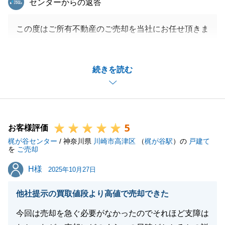
センターからの返答
この度はご所有不動産のご売却を当社にお任せ頂きま
して、誠にありがとうございました。
無事に買主様にご購入いただき、良いお手伝いが出来
続きを読む
たと思っております。
また何かお手伝いできることがございましたら、お気
軽にお声がけ頂ければと思います。
今後とも宜しくお願い申し上げます。
5
お客様評価
梶が谷センター
/ 神奈川県
川崎市高津区
（
梶が谷駅
）の
戸建て
を
ご売却
閉じる
H様
H様
2025年10月27日
他社提示の買取値段より高値で売却できた
今回は売却を急ぐ必要がなかったのでそれほど支障は