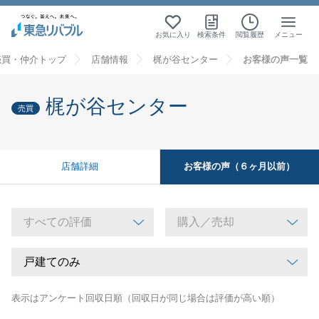
お気に入り
検索条件
閲覧履歴
メニュー
売買・仲介トップ
店舗情報
梶が谷センター
お客様の声一覧
梶が谷センター
売買
お客様の声（６ヶ月以前）
店舗詳細
表示はアンケート回収日順（回収日が同じ場合は評価が高い順）