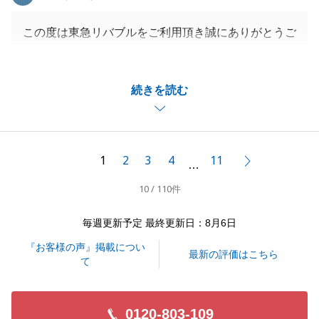
この度は東急リバブルをご利用頂き誠にありがとうご
ざいました。_
数ある不動産会社の中から東急リバブルをお選び頂
続きを読む
き、また大変嬉しいお言葉、本当にありがとうござい
ます。
頂いたお言葉を力に、今後も日々の営業を頑張って参
ります。
1
2
3
4
11
次へ
…
また不動産に関するご相談がございましたら、いつで
10 / 110件
もご連絡下さい。
末永いお付き合いを宜しくお願いします。
毎週更新予定 最終更新日：8月6日
『お客様の声』掲載につい
最新の評価はこちら
て
閉じる
0120-803-109