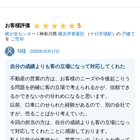
沿えるようにより一層精進致します。
今後とも、宜しくお願い申し上げます。
5
お客様評価
梶が谷センター
/ 神奈川県
横浜市青葉区
（
十日市場駅
）の
戸建て
を
ご売却
閉じる
N様
N様
2025年10月17日
自分の成績よりも客の立場になって対応してくれた
不動産の営業の方は、お客様のニーズや今後起こりう
る問題を的確に客の立場で考えられるかが、信頼でき
るかできないかの分れめになると思います。
以前、口車にのせられた経験があるので、別の会社で
すが、売ることばかり考えていた。
今回の担当の方は、自分の成績よりも客の立場になっ
て対応してくれたことに感謝しております。
私も以前の仕事柄から、営業マンの「なんとか売って