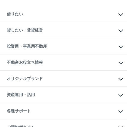
中古マンションの購入
一戸建ての購入
マンションの売却・査定
新築一戸建ての購入
一戸建ての売却・査定
借りたい
中古一戸建ての購入
土地の売却・査定
土地の購入
スピードAI査定
不動産購入の流れ
物件を借りる
不動産売却について
注目キーワード物件特集
オフィス・店舗の賃貸
貸したい・賃貸経営
不動産査定について
購入ガイド
借りるときの流れ
売却サービス
借りるガイド
不動産売却の流れ
無料賃料査定
多言語対応
不動産買換えの流れ
マンション賃料データ
投資用・事業用不動産
売却ガイド
賃貸管理プラン
English
繁体中文
簡体中文
リロケーションについて
投資用不動産
貸すときの流れ
事業用不動産
不動産お役立ち情報
貸すガイド
マンション投資
投資用マンション
不動産AIアドバイザー Tellus Talk
マンション一棟
マンションライブラリー
オリジナルブランド
アパート経営
人気マンションランキング
アパート投資用物件
暮らしに役立つ不動産メディア

収益物件
当社売主リノベーションマンション
「Lnote」
ビル購入（ビル一棟）
一棟リノベーションマンション

資産運用・活用
不動産相場・不動産価格情報
投資用不動産の売却査定
L`GENTE（ルジェンテ）
不動産売却FAQ
事業用不動産の売却査定
区分リノベーションマンション

不動産コラム・ニュース
等価交換事業
海外不動産
Lideas（リディアス）
不動産用語集
不動産M&A
各種サポート
投資用一棟レジデンスWELL

不動産なんでもネット相談室
アセットマネジメント・出資
SQUARE（ウェルスクエア）
住まいの税金
不動産小口投資

シニア向けサポート
物件一括検索（購入＆賃貸）
LEGACIA（レガシア）
相続サポート