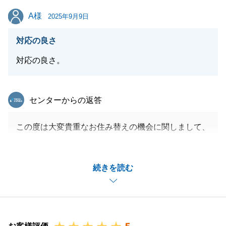
せ。
A様
A様
今後とも、何卒宜しくお願いいたします。
2025年9月9日
対応の良さ
対応の良さ。
閉じる
東急リバブル
センターからの返答
この度は大変貴重なお住み替えの機会に関しまして、
当社をご利用頂き、誠にありがとうございました。
柔軟にご対応を頂き、無事にお住み替え先のお引渡し
続きを読む
を迎える事が出来ました。
今後も、当社また私の方でお力になれる事がございま
したら、お気軽にお声がけ下さいませ。
心よりお待ちしております。