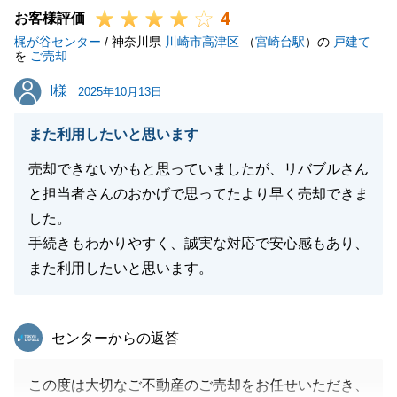
4
また不動産の件でご相談がございましたら、いつでも
お客様評価
梶が谷センター
ご連絡下さい。
/ 神奈川県
川崎市高津区
（
宮崎台駅
）の
戸建て
を
ご売却
末永いお付き合いを宜しくお願いします。
I様
I様
2025年10月13日
また利用したいと思います
閉じる
売却できないかもと思っていましたが、リバブルさん
と担当者さんのおかげで思ってたより早く売却できま
した。
手続きもわかりやすく、誠実な対応で安心感もあり、
また利用したいと思います。
東急リバブル
センターからの返答
この度は大切なご不動産のご売却をお任せいただき、