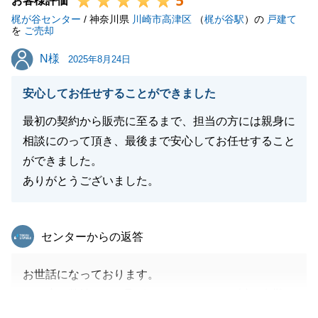
5
お客様評価
梶が谷センター
/ 神奈川県
川崎市高津区
（
梶が谷駅
）の
戸建て
を
ご売却
閉じる
N様
N様
2025年8月24日
安心してお任せすることができました
最初の契約から販売に至るまで、担当の方には親身に
相談にのって頂き、最後まで安心してお任せすること
ができました。
ありがとうございました。
東急リバブル
センターからの返答
お世話になっております。
この度は弊社でのお取引きいただきまして誠に有難う
ございました。