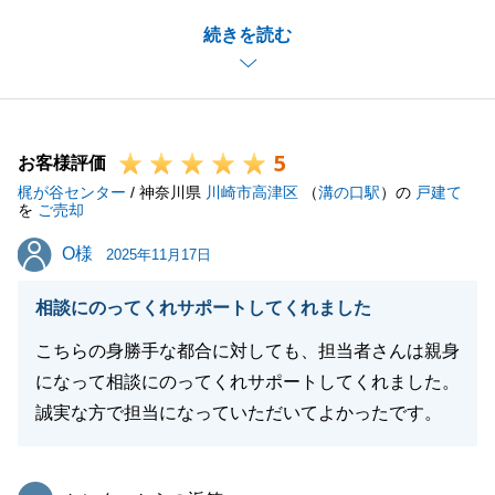
無事にお引き渡しを完了することができて、大変嬉し
続きを読む
く思っています。
これからも、不動産に関するご質問などございました
らお気軽にご相談をいただけますと幸いです。
今後とも何卒宜しくお願いいたします。
5
お客様評価
梶が谷センター
/ 神奈川県
川崎市高津区
（
溝の口駅
）の
戸建て
を
ご売却
閉じる
O様
O様
2025年11月17日
相談にのってくれサポートしてくれました
こちらの身勝手な都合に対しても、担当者さんは親身
になって相談にのってくれサポートしてくれました。
誠実な方で担当になっていただいてよかったです。
東急リバブル