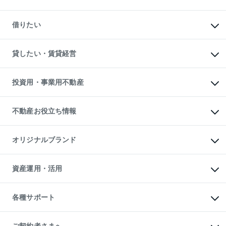
中古マンションの購入
一戸建ての購入
マンションの売却・査定
新築一戸建ての購入
一戸建ての売却・査定
借りたい
中古一戸建ての購入
土地の売却・査定
土地の購入
スピードAI査定
不動産購入の流れ
物件を借りる
不動産売却について
注目キーワード物件特集
オフィス・店舗の賃貸
貸したい・賃貸経営
不動産査定について
購入ガイド
借りるときの流れ
売却サービス
借りるガイド
不動産売却の流れ
無料賃料査定
多言語対応
不動産買換えの流れ
マンション賃料データ
投資用・事業用不動産
売却ガイド
賃貸管理プラン
English
繁体中文
簡体中文
リロケーションについて
投資用不動産
貸すときの流れ
事業用不動産
不動産お役立ち情報
貸すガイド
マンション投資
投資用マンション
不動産AIアドバイザー Tellus Talk
マンション一棟
マンションライブラリー
オリジナルブランド
アパート経営
人気マンションランキング
アパート投資用物件
暮らしに役立つ不動産メディア

収益物件
当社売主リノベーションマンション
「Lnote」
ビル購入（ビル一棟）
一棟リノベーションマンション

資産運用・活用
不動産相場・不動産価格情報
投資用不動産の売却査定
L`GENTE（ルジェンテ）
不動産売却FAQ
事業用不動産の売却査定
区分リノベーションマンション

不動産コラム・ニュース
等価交換事業
海外不動産
Lideas（リディアス）
不動産用語集
不動産M&A
各種サポート
投資用一棟レジデンスWELL

不動産なんでもネット相談室
アセットマネジメント・出資
SQUARE（ウェルスクエア）
住まいの税金
不動産小口投資

シニア向けサポート
物件一括検索（購入＆賃貸）
LEGACIA（レガシア）
相続サポート