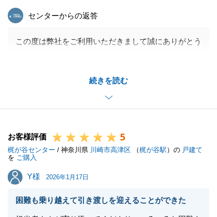
東急リバブル
センターからの返答
この度は弊社をご利用いただきまして誠にありがとう
ございました。
無事に売却のお手伝いを完了することができて、大変
続きを読む
嬉しく思っています。
これからも、不動産に関するご質問などございました
らお気軽にご相談をいただけますと幸いです。
今後とも何卒宜しくお願いいたします。
5
お客様評価
梶が谷センター
/ 神奈川県
川崎市高津区
（
梶が谷駅
）の
戸建て
を
ご購入
閉じる
Y様
Y様
2026年1月17日
困難も乗り越えて引き渡しを迎えることができた