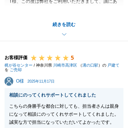
T様、この度は弊社をご利用いただきまして、誠にあ
りがとうございます。
スムーズにお引き渡しまで滞りなくお手続きが完了し
続きを読む
たのもT様のご協力あってでございます。
お忙しい中での色々なお手続きにご協力いただきまし
て、感謝申し上げます。
引き続き滞りなく進められるよう尽力いたします。引
5
き続きよろしくお願いいたします。
お客様評価
梶が谷センター
/ 神奈川県
川崎市高津区
（
溝の口駅
）の
戸建て
を
ご売却
O様
O様
2025年11月17日
閉じる
相談にのってくれサポートしてくれました
こちらの身勝手な都合に対しても、担当者さんは親身
になって相談にのってくれサポートしてくれました。
誠実な方で担当になっていただいてよかったです。