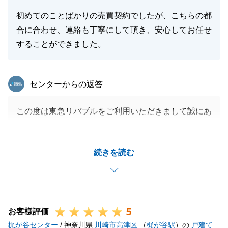
初めてのことばかりの売買契約でしたが、こちらの都
合に合わせ、連絡も丁寧にして頂き、安心してお任せ
することができました。
東急リバブル
センターからの返答
この度は東急リバブルをご利用いただきまして誠にあ
りがとうございます。
T様からそのようなお言葉を頂き光栄に存じます。
続きを読む
ご相談を頂いてからお引渡しまで無事に終えることが
出来大変嬉しく思っております。
何か不動産関係でお困りの事がございましたら、お気
軽にお問い合わせくださいませ。
5
今後とも東急リバブルをご愛顧の程、よろしくお願い
お客様評価
梶が谷センター
いたします。
/ 神奈川県
川崎市高津区
（
梶が谷駅
）の
戸建て