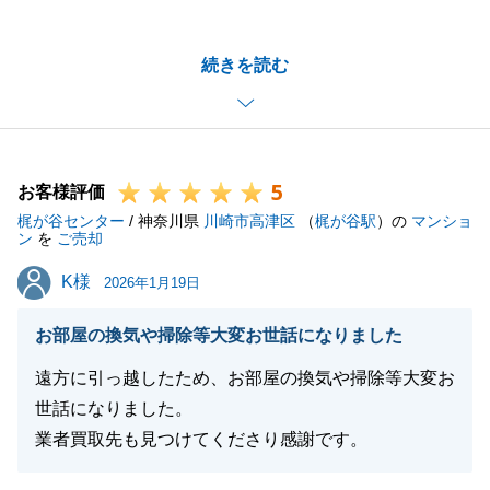
この度は当社をご利用いただきまして誠にありがとう
ございます。
続きを読む
お褒めのお言葉をいただきまして光栄でございます。
大切なご自宅を気に入って引き継いでいただける買主
様が見つかり、とても良いお取引ができたこと私も嬉
しく思います。
5
今後もまた何かございましたらお気軽にご相談くださ
お客様評価
梶が谷センター
いませ。何卒、宜しくお願いいたします。
/ 神奈川県
川崎市高津区
（
梶が谷駅
）の
マンショ
ン
を
ご売却
K様
K様
2026年1月19日
閉じる
お部屋の換気や掃除等大変お世話になりました
遠方に引っ越したため、お部屋の換気や掃除等大変お
世話になりました。
業者買取先も見つけてくださり感謝です。