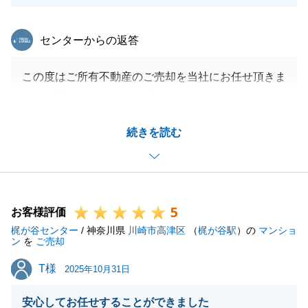
東急リバブル
センターからの返答
この度はご所有不動産のご売却を当社にお任せ頂きま
して、誠にありがとうございました。
無事に買主様にご購入いただき、良いお手伝いが出来
続きを読む
たと思っております。
また何かお手伝いできることがございましたら、お気
軽にお声がけ頂ければと思います。
今後とも宜しくお願い申し上げます。
5
お客様評価
梶が谷センター
/ 神奈川県
川崎市高津区
（
梶が谷駅
）の
マンショ
ン
を
ご売却
閉じる
T様
T様
2025年10月31日
安心してお任せすることができました