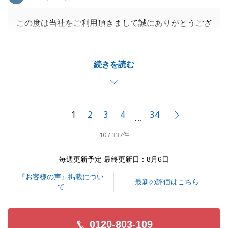
この度は当社をご利用頂きまして誠にありがとうござ
いました。
私の説明不足や曖昧さにより、ご不安なお気持ちにさ
続きを読む
せてしまい、大変申し訳ございませんでした。
ご指摘いただいた点を真摯に受け止め、今後ご期待に
沿えるようにより一層精進致します。
今後とも、宜しくお願い申し上げます。
1
2
3
4
34
次へ
…
10 / 337件
閉じる
毎週更新予定 最終更新日：8月6日
『お客様の声』掲載につい
最新の評価はこちら
て
0120-803-109