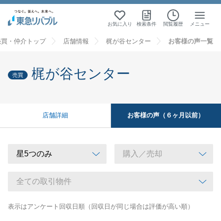
お気に入り
検索条件
閲覧履歴
メニュー
売買・仲介トップ
店舗情報
梶が谷センター
お客様の声一覧
梶が谷センター
売買
お客様の声（６ヶ月以前）
店舗詳細
表示はアンケート回収日順（回収日が同じ場合は評価が高い順）