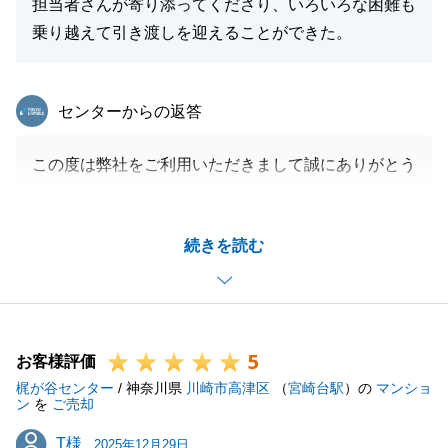
担当者さんが寄り添ってくださり、いろいろな困難も
乗り越えて引き渡しを迎えることができた。
東急リバブル
センターからの返答
この度は弊社をご利用いただきまして誠にありがとう
ございました。
無事にお引き渡しを完了することができて、大変嬉し
続きを読む
く思っています。
これからも、不動産に関するご質問などございました
らお気軽にご相談をいただけますと幸いです。
今後とも何卒宜しくお願いいたします。
5
お客様評価
梶が谷センター
/ 神奈川県
川崎市高津区
（
宮崎台駅
）の
マンショ
ン
を
ご売却
閉じる
T様
T様
2025年12月29日