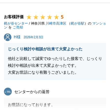
5
お客様評価
梶が谷センター
/ 神奈川県
川崎市高津区
（
梶が谷駅
）の
マンショ
ン
を
ご売却
H様
H様
2026年2月3日
じっくり検討や相談が出来て大変よかった
他社と比較して誠実でゆったりした接客で、じっくり
検討や相談が出来て大変よかったです。
大変お世話になり有難うございました。
東急リバブル
センターからの返答
お世話になっております。