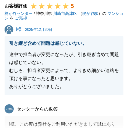
5
ざいましたらお気軽にご連絡いただければと思いま
お客様評価
梶が谷センター
す。
/ 神奈川県
川崎市高津区
（
梶が谷駅
）の
マンショ
ン
を
ご売却
引き続きよろしくお願いいたします。
I様
I様
2025年12月20日
引き継ぎ含めて問題は感じていない。
閉じる
途中で担当者が変更になったが、引き継ぎ含めて問題
は感じていない。
むしろ、担当者変更によって、よりきめ細かい連絡を
頂ける事になったと思います。
ありがとうございました。
東急リバブル
センターからの返答
I様、この度は弊社をご利用いただきまして誠にあり