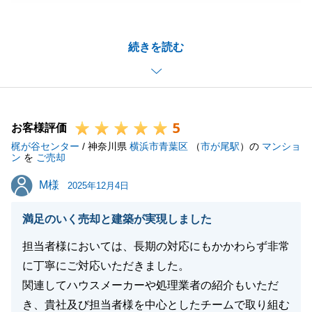
がとうございました。
引継ぎで途中から担当をさせていただきましたが、I
続きを読む
様にも色々とご協力いただきましたこと、感謝申し上
げます。
今後とも不動産関連につきまして何かご相談がござい
ましたらお気軽にご連絡いただければと思います。
5
引き続きよろしくお願いいたします。
お客様評価
梶が谷センター
/ 神奈川県
横浜市青葉区
（
市が尾駅
）の
マンショ
ン
を
ご売却
M様
M様
2025年12月4日
閉じる
満足のいく売却と建築が実現しました
担当者様においては、長期の対応にもかかわらず非常
に丁寧にご対応いただきました。
関連してハウスメーカーや処理業者の紹介もいただ
き、貴社及び担当者様を中心としたチームで取り組む