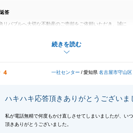
返答
急リバブルへ大切な不動産のご売却をご依頼いただき、誠に
いました。
寧なご協力のおかげでスムーズにお取引を完了することが出
続きを読む
の事が御座いましたら、いつでもご相談頂けましたら幸いで
4
一社センター
/ 愛知県
名古屋市守山区
付き合いができればと思っております。
くお願い申し上げます。
ハキハキ応答頂きありがとうございま
閉じる
私が電話無精で何度もかけ直しさせてしまいましたが、い
頂きありがとうございました。