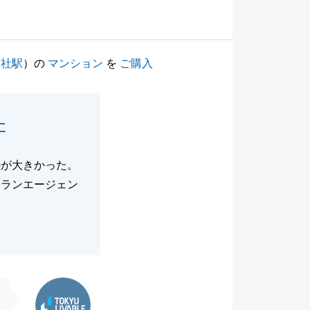
上社駅
）の
マンション
を
ご購入
た
のが大きかった。
テランエージェン
東急リバブル