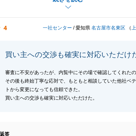
すが、遠方でお会いできない中、ご満足いただけるご説明が
ざいませんでした。
となりますので、提携税理士さんのご紹介など必要でしたら
4
一社センター
/ 愛知県
名古屋市名東区
（
けください。
困り事がございましたらお気軽にご相談ください。
末永くご愛顧賜りますよう、お願い申し上げます。
買い主への交渉も確実に対応いただけ
審査に不安があったが、内覧中にその場で確認してくれた
閉じる
その後も終始丁寧な応対で、もともと相談していた他社ベ
トから変更になっても信頼できた。
買い主への交渉も確実に対応いただけた。
返答