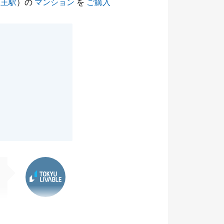
山王駅
）の
マンション
を
ご購入
東急リバブル