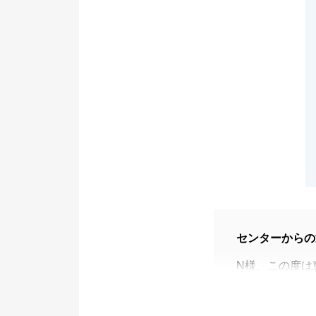
センターからの
N様、この度は
した。
N様のご協力が