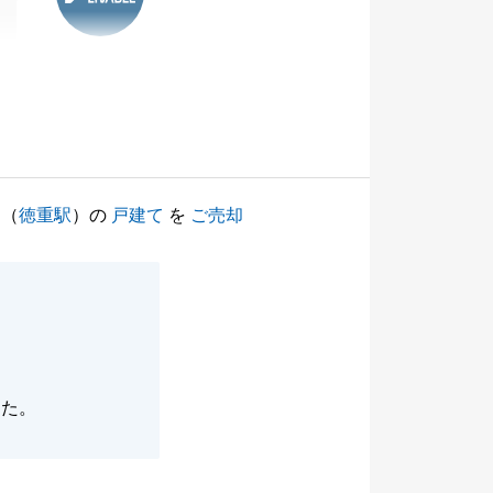
（
徳重駅
）の
戸建て
を
ご売却
した。