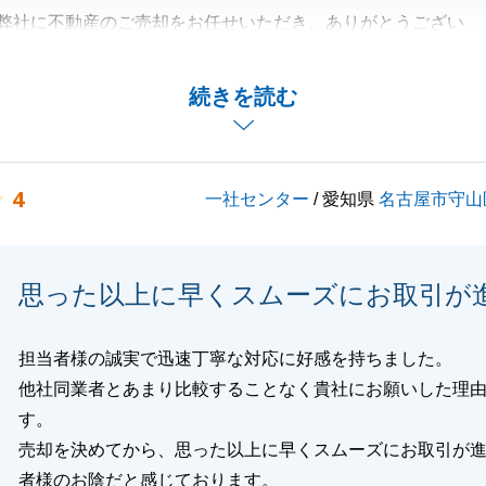
弊社に不動産のご売却をお任せいただき、ありがとうござい
いただいてからご成約までお時間がかかってしまいました
続きを読む
約となり、うれしく思います。
渡しまでのご案内で不足があり、ご心配をおかけしてしま
いませんでした。
4
一社センター
/ 愛知県
名古屋市守山
摘を受け止め、成長していけるように営業活動を行ってまい
お困りごとがございましたら、お気軽にご連絡くださいま
思った以上に早くスムーズにお取引が
しくお願いいたします。
担当者様の誠実で迅速丁寧な対応に好感を持ちました。
他社同業者とあまり比較することなく貴社にお願いした理
す。
閉じる
売却を決めてから、思った以上に早くスムーズにお取引が
者様のお陰だと感じております。