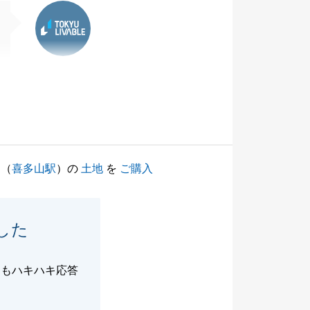
東急リバブル
（
喜多山駅
）の
土地
を
ご購入
した
つもハキハキ応答