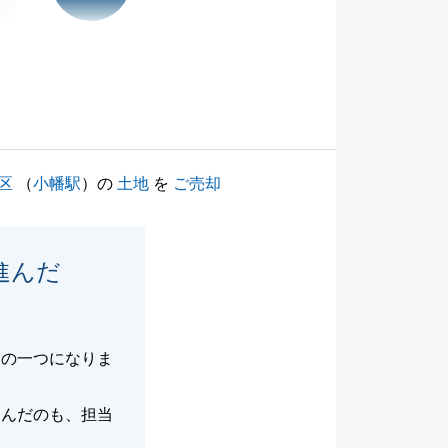
区
（
小幡駅
）の
土地
を
ご売却
進んだ
由の一つになりま
進んだのも、担当