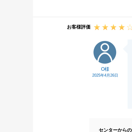
確定申告の件で
出来ず申し訳ご
少々複雑な内容
お客様評価
お気軽にお声が
また不動産でお
O様
今後とも弊社を
O様
2025年4月26日
センターからの