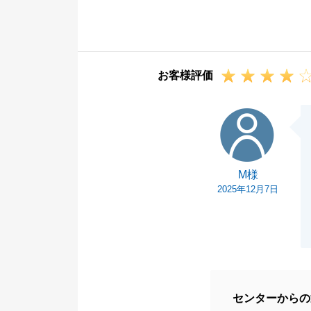
また、お忙しい
す。
ご遠方にお住ま
すがお力添えい
お客様評価
謝いたしており
今後、お困り事
M様
引き続き、全力
上げます。
M様
2025年12月7日
センターからの