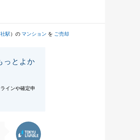
一社駅
）の
マンション
を
ご売却
もっとよか
フラインや確定申
東急リバブル