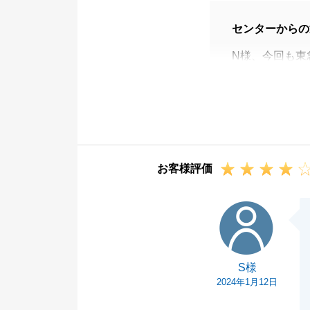
センターからの
N様、今回も東
ありがとうござ
N様の迅速・丁
来ました。
また、お困り事
ございます。
お客様評価
今後も末永いお
今後とも、宜し
S様
S様
2024年1月12日