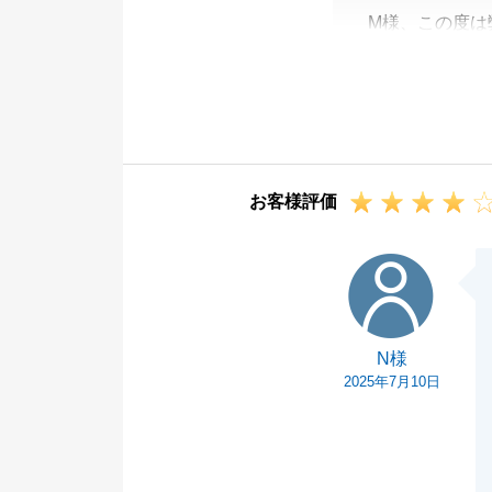
M様、この度は
ました。
ご売却をお任せ
が、無事にご成
確定申告やお引
い、申し訳ござ
お客様評価
いただいたご指
ります。
N様
不動産に関する
せ。
引き続き、よろ
N様
2025年7月10日