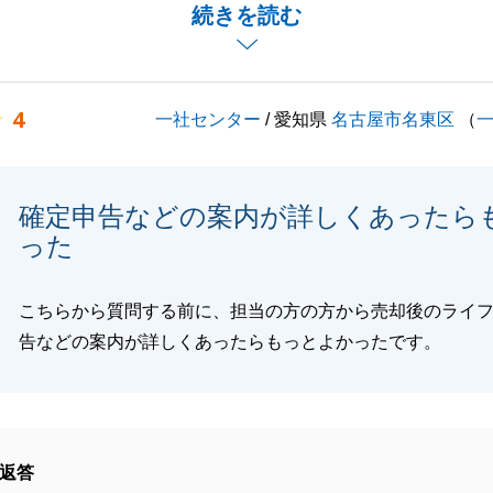
ところアンケートにご協力いただき、ありがとうございま
続きを読む
いの中、お引渡しまでのお手続きが大変であったかと存じま
ただいたおかげで、スムーズなお取引となりました。大変感
4
一社センター
/ 愛知県
名古屋市名東区
（
ます。
等がございましたら、お気軽にご相談ください。
でサポートさせていただきます。何卒、よろしくお願い申し
確定申告などの案内が詳しくあったら
った
こちらから質問する前に、担当の方の方から売却後のライ
閉じる
告などの案内が詳しくあったらもっとよかったです。
返答