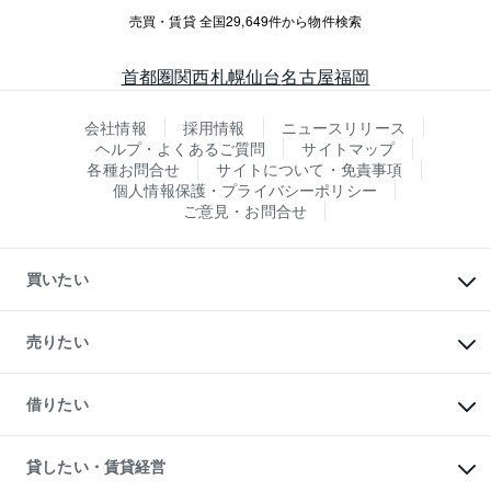
売買・賃貸 全国29,649件から物件検索
首都圏
関西
札幌
仙台
名古屋
福岡
会社情報
採用情報
ニュースリリース
ヘルプ・よくあるご質問
サイトマップ
各種お問合せ
サイトについて・免責事項
個人情報保護・プライバシーポリシー
ご意見・お問合せ
買いたい
マンションの購入
新築・分譲マンションの購入
売りたい
中古マンションの購入
一戸建ての購入
マンションの売却・査定
新築一戸建ての購入
一戸建ての売却・査定
借りたい
中古一戸建ての購入
土地の売却・査定
土地の購入
スピードAI査定
不動産購入の流れ
物件を借りる
不動産売却について
注目キーワード物件特集
オフィス・店舗の賃貸
貸したい・賃貸経営
不動産査定について
購入ガイド
借りるときの流れ
売却サービス