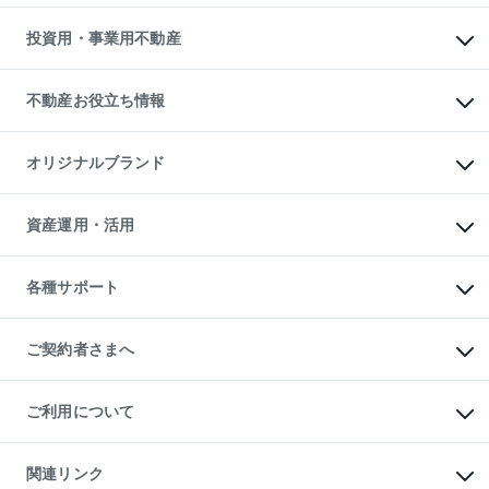
借りるガイド
不動産売却の流れ
無料賃料査定
多言語対応
不動産買換えの流れ
マンション賃料データ
投資用・事業用不動産
売却ガイド
賃貸管理プラン
English
繁体中文
簡体中文
リロケーションについて
投資用不動産
貸すときの流れ
事業用不動産
不動産お役立ち情報
貸すガイド
マンション投資
投資用マンション
不動産AIアドバイザー Tellus Talk
マンション一棟
マンションライブラリー
オリジナルブランド
アパート経営
人気マンションランキング
アパート投資用物件
暮らしに役立つ不動産メディア

収益物件
当社売主リノベーションマンション
「Lnote」
ビル購入（ビル一棟）
一棟リノベーションマンション

資産運用・活用
不動産相場・不動産価格情報
投資用不動産の売却査定
L`GENTE（ルジェンテ）
不動産売却FAQ
事業用不動産の売却査定
区分リノベーションマンション

不動産コラム・ニュース
等価交換事業
海外不動産
Lideas（リディアス）
不動産用語集
不動産M&A
各種サポート
投資用一棟レジデンスWELL

不動産なんでもネット相談室
アセットマネジメント・出資
SQUARE（ウェルスクエア）
住まいの税金
不動産小口投資

シニア向けサポート
物件一括検索（購入＆賃貸）
LEGACIA（レガシア）
相続サポート
ご契約者さまへ
リフォームサポート
ご契約者さまサポートメニュー
ご紹介・再契約特典
ご利用について
入居者様専用-各種ご案内（賃貸）
東急こすもす会「こすもすWeb」
本人確認に関するお客様へのお願い
金融商品取引について
関連リンク
東急リバブル ソーシャルメディアポリシー