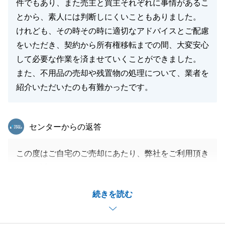
件でもあり、また売主と買主それぞれに事情があるこ
とから、素人には判断しにくいこともありました。
けれども、その時その時に適切なアドバイスとご配慮
をいただき、契約から所有権移転までの間、大変安心
して必要な作業を済ませていくことができました。
また、不用品の売却や残置物の処理について、業者を
紹介いただいたのも有難かったです。
東急リバブル
センターからの返答
この度はご自宅のご売却にあたり、弊社をご利用頂き
まして誠にありがとうございました。
また、M様のご協力も賜り、ご決済まで滞りなく進め
続きを読む
られましたこと、重ねて御礼申し上げます。
書類の手配やお手続きなど、ご不便をおかけすること
もあったかと存じますが、このような大切なご縁をい