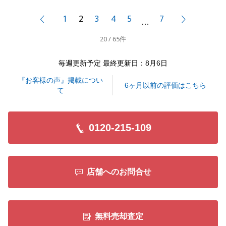
ただき、微力ながらM様のお力になれていましたら大
1
2
3
4
5
7
前へ
次へ
…
変光栄です。
20 / 65件
また、お困り事がございましたら、どんな些細なこと
でも構いません、お気軽にご連絡下さいませ。
毎週更新予定 最終更新日：8月6日
今後とも末永くよろしくお願い申し上げます。
『お客様の声』掲載につい
6ヶ月以前の評価はこちら
て
閉じる
0120-215-109
店舗へのお問合せ
無料売却査定