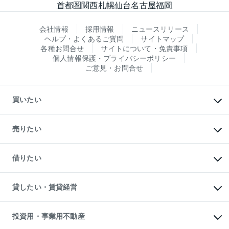
首都圏
関西
札幌
仙台
名古屋
福岡
会社情報
採用情報
ニュースリリース
ヘルプ・よくあるご質問
サイトマップ
各種お問合せ
サイトについて・免責事項
個人情報保護・プライバシーポリシー
ご意見・お問合せ
買いたい
マンションの購入
新築・分譲マンションの購入
売りたい
中古マンションの購入
一戸建ての購入
マンションの売却・査定
新築一戸建ての購入
一戸建ての売却・査定
借りたい
中古一戸建ての購入
土地の売却・査定
土地の購入
スピードAI査定
不動産購入の流れ
物件を借りる
不動産売却について
注目キーワード物件特集
オフィス・店舗の賃貸
貸したい・賃貸経営
不動産査定について
購入ガイド
借りるときの流れ
売却サービス
借りるガイド
不動産売却の流れ
無料賃料査定
多言語対応
不動産買換えの流れ
マンション賃料データ
投資用・事業用不動産
売却ガイド
賃貸管理プラン
English
繁体中文
簡体中文