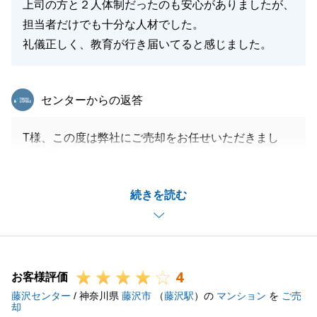
上司の方と２人体制だったのも安心がありましたが、
担当者だけでも十分な人材でした。
礼儀正しく、教育が行き届いてると感じました。
東急リバブル
センターからの返答
T様、この度は弊社にご売却をお任せいただきまし
て、誠にありがとうございました。
遠方へのお住み替えと同時並行だったため、大変なこ
続きを読む
とも多々あったかと存じますが、
スムーズにお住み替えを実現いただけたことを大変嬉
しく存じます。
今後も不動産のことで何かお困り事がございました
4
ら、いつでもお気軽にご連絡いただけますと幸いで
お客様評価
藤沢センター
す。
/ 神奈川県
藤沢市
（
藤沢駅
）の
マンション
を
ご売
却
引き続き、何卒よろしくお願い申し上げます。