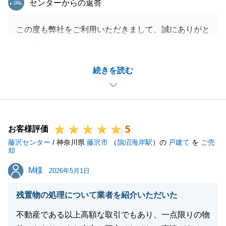
センターからの返答
この度も弊社をご利用いただきまして、誠にありがと
うございます。
I様から数年ぶりにご相談をいただき、大変嬉しかっ
続きを読む
たです。
今後とも、不動産の事は私までご質問、ご用命いただ
けると幸甚です。
今後とも、末永いお付き合いを宜しくお願いいたしま
5
す。
お客様評価
藤沢センター
/ 神奈川県
藤沢市
（
鵠沼海岸駅
）の
戸建て
を
ご売
却
M様
M様
2026年5月1日
閉じる
残置物の処理について業者を紹介いただいた
不動産である以上高額な取引でもあり、一点限りの物