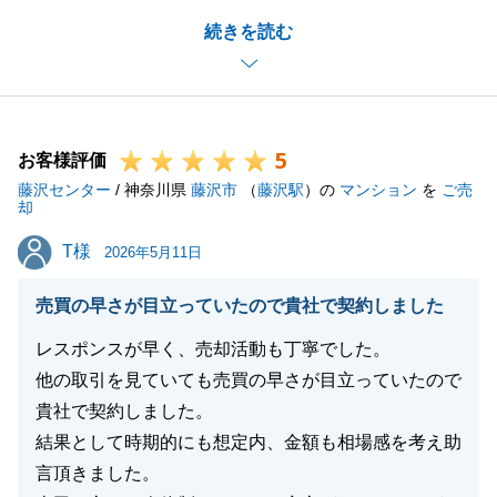
知らない土地での家探しは不安も大きかったと思いま
続きを読む
すが、納得のいくご決断をされるまでのお手伝いがで
きたこと嬉しく思います。
新しい生活が素晴らしいものになるようお祈り申し上
げます。
5
今後も困ったことや気になることがございましたら、
お客様評価
藤沢センター
いつでもお気軽にご相談ください。
/ 神奈川県
藤沢市
（
藤沢駅
）の
マンション
を
ご売
却
T様
T様
2026年5月11日
閉じる
売買の早さが目立っていたので貴社で契約しました
レスポンスが早く、売却活動も丁寧でした。
他の取引を見ていても売買の早さが目立っていたので
貴社で契約しました。
結果として時期的にも想定内、金額も相場感を考え助
言頂きました。