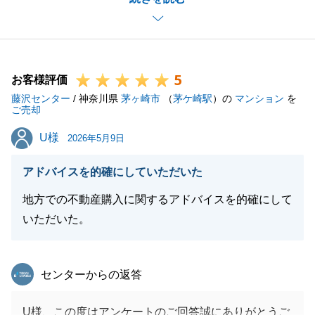
にありがとうございました。
また次回、お取引の機会がありましたら是非お手伝い
させてください。
今後とも、宜しくお願いいたします。
5
お客様評価
藤沢センター
/ 神奈川県
茅ヶ崎市
（
茅ケ崎駅
）の
マンション
を
ご売却
閉じる
U様
U様
2026年5月9日
アドバイスを的確にしていただいた
地方での不動産購入に関するアドバイスを的確にして
いただいた。
東急リバブル
センターからの返答
U様、この度はアンケートのご回答誠にありがとうご