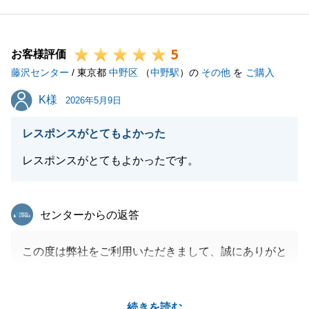
とうございます。
決済時の書類のご案内に不足があり誠に申し訳ござい
5
ません。
お客様評価
藤沢センター
またお手伝いさせていただける機会がございました
/ 東京都
中野区
（
中野駅
）の
その他
を
ご購入
ら、細心の注意を払いご案内いたします。
K様
K様
2026年5月9日
今後ともよろしくお願いいたします。
レスポンスがとてもよかった
レスポンスがとてもよかったです。
閉じる
東急リバブル
センターからの返答
この度は弊社をご利用いただきまして、誠にありがと
うございます。
K様には過去に何度もお取引いただき、この度も本当
続きを読む