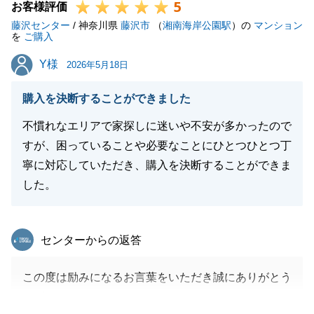
5
今後とも何卒よろしくお願い申し上げます。
お客様評価
藤沢センター
/ 神奈川県
藤沢市
（
湘南海岸公園駅
）の
マンション
を
ご購入
Y様
Y様
2026年5月18日
閉じる
購入を決断することができました
不慣れなエリアで家探しに迷いや不安が多かったので
すが、困っていることや必要なことにひとつひとつ丁
寧に対応していただき、購入を決断することができま
した。
東急リバブル
センターからの返答
この度は励みになるお言葉をいただき誠にありがとう
ございます。