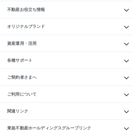
リロケーションについて
投資用不動産
貸すときの流れ
事業用不動産
不動産お役立ち情報
貸すガイド
マンション投資
投資用マンション
不動産AIアドバイザー Tellus Talk
マンション一棟
マンションライブラリー
オリジナルブランド
アパート経営
人気マンションランキング
アパート投資用物件
暮らしに役立つ不動産メディア

収益物件
当社売主リノベーションマンション
「Lnote」
ビル購入（ビル一棟）
一棟リノベーションマンション

資産運用・活用
不動産相場・不動産価格情報
投資用不動産の売却査定
L`GENTE（ルジェンテ）
不動産売却FAQ
事業用不動産の売却査定
区分リノベーションマンション

不動産コラム・ニュース
等価交換事業
海外不動産
Lideas（リディアス）
不動産用語集
不動産M&A
各種サポート
投資用一棟レジデンスWELL

不動産なんでもネット相談室
アセットマネジメント・出資
SQUARE（ウェルスクエア）
住まいの税金
不動産小口投資

シニア向けサポート
物件一括検索（購入＆賃貸）
LEGACIA（レガシア）
相続サポート
ご契約者さまへ
リフォームサポート
ご契約者さまサポートメニュー
ご紹介・再契約特典
ご利用について
入居者様専用-各種ご案内（賃貸）
東急こすもす会「こすもすWeb」
本人確認に関するお客様へのお願い
金融商品取引について
関連リンク
東急リバブル ソーシャルメディアポリシー
ご意見・お問い合わせ（金融商品取引専用の相談・お問い合わせ窓口）
すまいValue
保険募集におけるプライバシー・ポリシー
これからご結婚される方に東急百貨店のブライダルクラブ
東急不動産ホールディングスグループリンク
ダイレクトメール（郵送物）・Eメールなどの送付停止について
人材サービスのご用命は 東急リバブルスタッフ株式会社まで