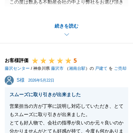
この度は数ある不動産会社の中より弊社をお選び頂き
ありがとうございます。
今回、お買い換えに伴い、弊社の立替払い制度の利用
続きを読む
の為、各種リフォーム見積等のご準備にご協力頂きあ
りがとうございました。
H様のご協力のお陰で大変スムーズにお取引が進みま
した。
5
売却の方のお引き渡しに向けて引き続き宜しくお願い
お客様評価
藤沢センター
致します。
/ 神奈川県
藤沢市
（
湘南台駅
）の
戸建て
を
ご売却
S様
S様
2026年5月22日
閉じる
スムーズに取り引きが出来ました
営業担当の方が丁寧に説明し対応していただき、とて
もスムーズに取り引きが出来ました。
とても好人物で、会社の指導が良いのか元々良いのか
分かりませんがとても好感が持て、今度も何かありま