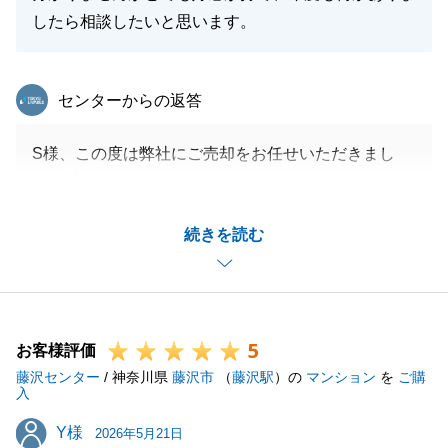
したら相談したいと思います。
東急リバブル
センターからの返答
S様、この度は弊社にご売却をお任せいただきまし
て、誠にありがとうございました。
ご契約からお引渡しに至るまで、S様には多大なるご
続きを読む
協力をいただきましたことを感謝申し上げます。
お住み替え先ではカフェを開業されるとのことでした
ので、是非お伺いさせていただければ幸いです。
今後とも、何卒よろしくお願い申し上げます。
5
お客様評価
藤沢センター
/ 神奈川県
藤沢市
（
藤沢駅
）の
マンション
を
ご購
入
閉じる
Y様
Y様
2026年5月21日