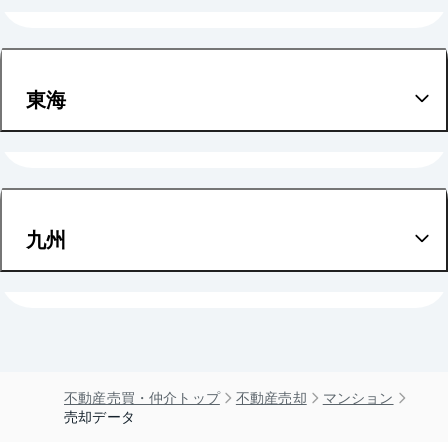
京都
北海道
滋賀
宮城
東海
奈良
愛知
和歌山
九州
福岡
不動産売買・仲介トップ
不動産売却
マンション
売却データ