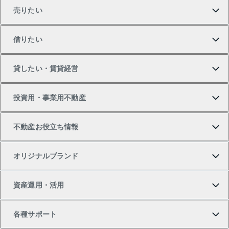
売りたい
買いたいTOP
借りたい
マンションの購入
売りたいTOP
貸したい・賃貸経営
新築・分譲マンションの購入
マンションの売却・査定
借りたいTOP
投資用・事業用不動産
中古マンションの購入
一戸建ての売却・査定
物件を借りる
貸したいTOP
不動産お役立ち情報
一戸建ての購入
土地の売却・査定
オフィス・店舗の賃貸
無料賃料査定
投資用・事業用不動産TOP
オリジナルブランド
新築一戸建ての購入
スピードAI査定
借りるときの流れ
マンション賃料データ
投資用不動産
不動産お役立ち情報
資産運用・活用
中古一戸建ての購入
不動産売却について
借りるガイド
賃貸管理プラン
事業用不動産
不動産AIアドバイザー Tellus Talk
当社売主リノベーションマンション
各種サポート
一棟リノベーションマンション L`GENTE（ルジェン
土地の購入
不動産査定について
リロケーションについて
マンション投資
マンションライブラリー
等価交換事業
テ）