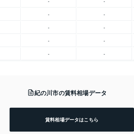
-
-
-
-
-
-
-
-
-
-
紀の川市の賃料相場データ
賃料相場データはこちら