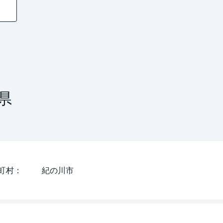
県
町村
紀の川市