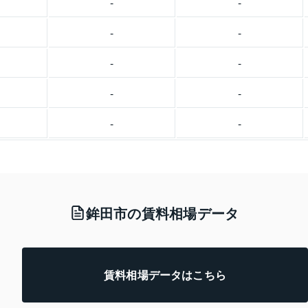
-
-
-
-
-
-
-
-
-
-
鉾田市の賃料相場データ
賃料相場データはこちら