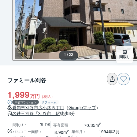
1 / 22
間取り
ファミール刈谷
1,999
万円
（税込）
中古マンション
リフォーム
愛知県
刈谷市
広小路５丁目
（
Googleマップ
）
名鉄三河線
「刈谷市」駅
徒歩3分
2
3LDK
間取り
：
専有面積
：
70.35m
2
1994年3月
バルコニー面積
：
築年月
：
8.90m