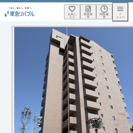
お気に
検索条
閲覧履
メ
入り
件
歴
ニュー