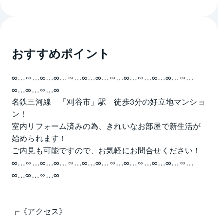
おすすめポイント
∞…∽…∞…∞…∽…∞…∞…∽…∞…∽…∞…∞…∽…
∞…∞…∽…∞
名鉄三河線　「刈谷市」駅　徒歩3分の好立地マンショ
ン！
室内リフォーム済みの為、きれいなお部屋で新生活が
始められます！
ご内見も可能ですので、お気軽にお問合せください！
∞…∽…∞…∞…∽…∞…∞…∽…∞…∽…∞…∞…∽…
∞…∞…∽…∞
┏《アクセス》