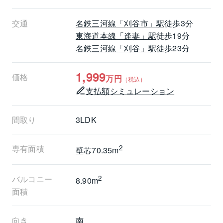
クッションフロア貼替え（トイレ）
・壁・天井：クロス貼替え
交通
名鉄三河線
「刈谷市」駅
徒歩3分
・ハウスクリーニング　他
東海道本線
「逢妻」駅
徒歩19分
名鉄三河線
「刈谷」駅
徒歩23分
～購入の資金計画も含め、お気軽にお問合せ下さい！
～
1,999
価格
万円
（税込）
LINE WORKS導入しました！こちらからもお気軽にお
支払額シミュレーション
問合せください。
竹尾（https://works.do/R/ti/p/shota-takeo@livable）
間取り
3LDK
専有面積
2
壁芯70.35m
バルコニー
2
8.90m
面積
向き
南