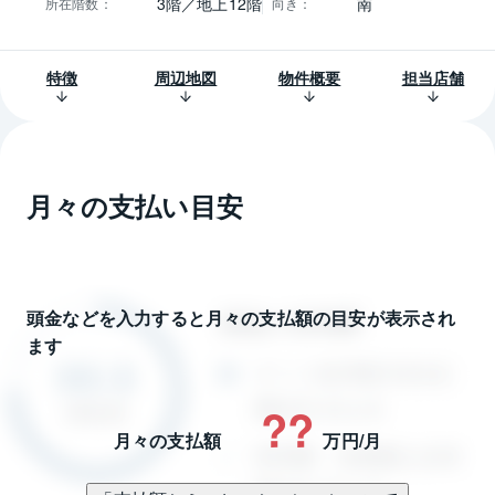
3階／地上12階
南
所在階数
：
向き
：
特徴
周辺地図
物件概要
担当店舗
月々の支払い目安
頭金などを入力すると月々の支払額の目安が表示され
ます
??
月々の支払額
万円/月