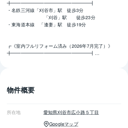
╋━━━━━━━━━━━━━━━━━┫
・名鉄三河線「刈谷市」駅　徒歩3分
　　　　　　　　「刈谷」駅　　徒歩23分
・東海道本線　「逢妻」駅　徒歩19分
┏《室内フルリフォーム済み（2026年7月完了）》
╋━━━━━━━━━━━━━━━━━┫
■リフォーム内容
・キッチン（システムキッチン 食洗機付：L字型キッ
チン　W1800㎜×2250㎜）
・浴室（ユニットバス 追焚・浴室乾燥機付：1216）
物件概要
・洗面室（洗面化粧台、洗濯用水栓、洗濯パン）
・トイレ（温水洗浄便座、便器本体）
・その他（玄関収納、照明器具、分電盤、スイッチコ
ンセント）
所在地
愛知県
刈谷市
広小路５丁目
・床：フローリング貼替え（LDK、洋室全室、廊下）
Googleマップ
フロアタイル貼替え（玄関、洗面室、トイレ）