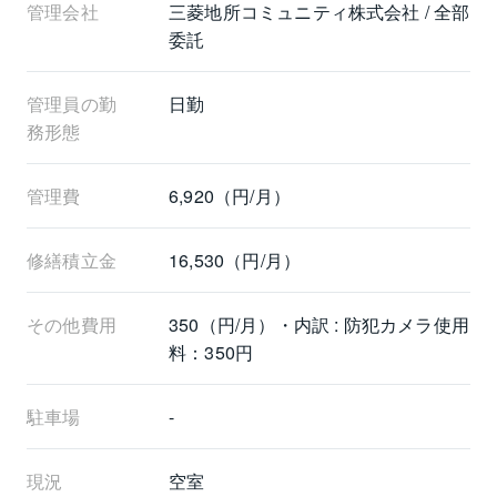
管理会社
三菱地所コミュニティ株式会社 / 全部
委託
管理員の勤
日勤
務形態
管理費
6,920（円/月）
修繕積立金
16,530（円/月）
その他費用
350（円/月）・内訳 : 防犯カメラ使用
料：350円
駐車場
-
現況
空室