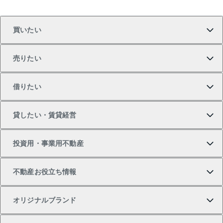
買いたい
売りたい
買いたいTOP
借りたい
マンションの購入
売りたいTOP
貸したい・賃貸経営
新築・分譲マンションの購入
マンションの売却・査定
借りたいTOP
投資用・事業用不動産
中古マンションの購入
一戸建ての売却・査定
物件を借りる
貸したいTOP
不動産お役立ち情報
一戸建ての購入
土地の売却・査定
オフィス・店舗の賃貸
無料賃料査定
投資用・事業用不動産TOP
オリジナルブランド
新築一戸建ての購入
スピードAI査定
借りるときの流れ
マンション賃料データ
投資用不動産
不動産お役立ち情報