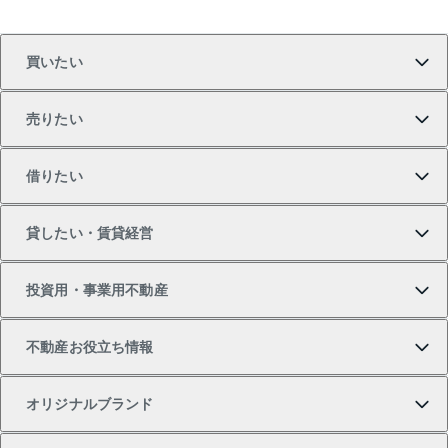
買いたい
売りたい
買いたいTOP
借りたい
マンションの購入
売りたいTOP
貸したい・賃貸経営
新築・分譲マンションの購入
マンションの売却・査定
借りたいTOP
投資用・事業用不動産
中古マンションの購入
一戸建ての売却・査定
物件を借りる
貸したいTOP
不動産お役立ち情報
一戸建ての購入
土地の売却・査定
オフィス・店舗の賃貸
無料賃料査定
投資用・事業用不動産TOP
オリジナルブランド
新築一戸建ての購入
スピードAI査定
借りるときの流れ
マンション賃料データ
投資用不動産
不動産お役立ち情報