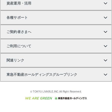
資産運用・活用
中古一戸建ての購入
不動産売却について
借りるガイド
賃貸管理プラン
事業用不動産
不動産AIアドバイザー Tellus Talk
当社売主リノベーションマンション
各種サポート
一棟リノベーションマンション L`GENTE（ルジェン
土地の購入
不動産査定について
リロケーションについて
マンション投資
マンションライブラリー
等価交換事業
テ）
ご契約者さまへ
不動産購入の流れ
売却サービス
貸すときの流れ
投資用マンション
人気マンションランキング
区分リノベーションマンション Lideas（リディアス）
不動産M&A
シニア向けサポート
ご利用について
投資用一棟レジデンスWELL SQUARE（ウェルスクエ
注目キーワード物件特集
不動産売却の流れ
貸すガイド
マンション一棟
暮らしに役立つ不動産メディア 「Lnote」
アセットマネジメント・出資
相続サポート
ご契約者さまサポートメニュー
ア）
関連リンク
購入ガイド
不動産買換えの流れ
アパート経営
不動産相場・不動産価格情報
不動産小口投資 LEGACIA（レガシア）
リフォームサポート
ご紹介・再契約特典
本人確認に関するお客様へのお願い
東急不動産ホールディングスグループリンク
売却ガイド
アパート投資用物件
不動産売却FAQ
入居者様専用-各種ご案内（賃貸）
金融商品取引について
すまいValue
多言語対応
English
繁体中文
簡体中文
これからご結婚される方に東急百貨店のブライダルク
© TOKYU LIVABLE,INC.All Right Reserved.
収益物件
不動産コラム・ニュース
東急こすもす会「こすもすWeb」
東急リバブル ソーシャルメディアポリシー
東急不動産
ラブ
ご意見・お問い合わせ（金融商品取引専用の相談・お
人材サービスのご用命は 東急リバブルスタッフ株式会
ビル購入（ビル一棟）
不動産用語集
東急コミュニティー
問い合わせ窓口）
社まで