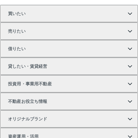
買いたい
売りたい
買いたいTOP
借りたい
マンションの購入
売りたいTOP
貸したい・賃貸経営
新築・分譲マンションの購入
マンションの売却・査定
借りたいTOP
投資用・事業用不動産
中古マンションの購入
一戸建ての売却・査定
物件を借りる
貸したいTOP
不動産お役立ち情報
一戸建ての購入
土地の売却・査定
オフィス・店舗の賃貸
無料賃料査定
投資用・事業用不動産TOP
オリジナルブランド
新築一戸建ての購入
スピードAI査定
借りるときの流れ
マンション賃料データ
投資用不動産
不動産お役立ち情報
資産運用・活用