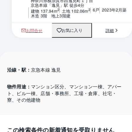
神奈川県横須賀市西逸見町１丁目
京急本線「逸見」駅 徒歩4分
6戸
2023年2月築
2
2
建物 137.94m
土地 102.06m
木造 3階　地上3階建
お問合せ
詳細
お気に入り
沿線・駅：
京急本線 逸見
物件用途：
マンション区分、マンション一棟、アパー
ト、ビル一棟、店舗・事務所、工場・倉庫、社宅・
寮、その他建物
この検索条件の新着通知を受取りません