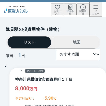
お気に
検索条
閲覧履
メ
入り
件
歴
ニュー
逸見駅の投資用物件（建物）
リスト
地図
1
該当：
件
間取り
アパート一棟売
神奈川県横須賀市西逸見町１丁目
8,000
万円
5.90
予定利回り：
%