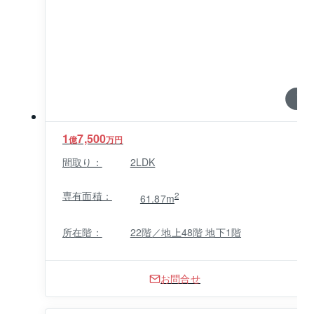
1 / 0
1
7,500
億
万円
間取り：
2LDK
専有面積：
2
61.87m
所在階：
22階／地上48階 地下1階
お問合せ