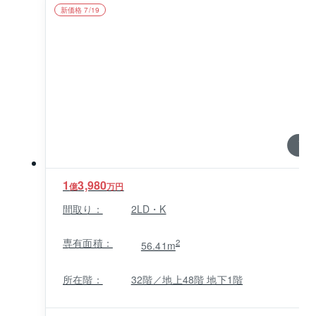
新価格 7/19
1 / 0
1
3,980
億
万円
間取り：
2LD・K
専有面積：
2
56.41m
所在階：
32階／地上48階 地下1階