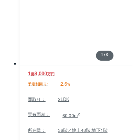
1 / 0
1
8,000
億
万円
2.6
予定利回り:
%
間取り：
2LDK
専有面積：
2
60.00m
所在階：
36階／地上48階 地下1階