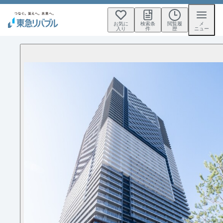
お気に
検索条
閲覧履
メ
入り
件
歴
ニュー