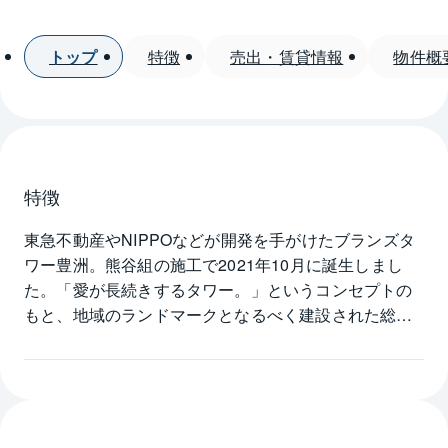
トップ
特徴
売出・賃貸情報
物件概
特徴
東急不動産やNIPPOなどが開発を手がけたブランズタ
ワー豊洲。熊谷組の施工で2021年10月に誕生しまし
た。「愛が長続きするタワー。」というコンセプトの
もと、地域のランドマークとなるべく建設された総戸
数1152戸からなるビックコミュニティです。シングル
の方からファミリー層までの様々な生活層に向けた多
彩なプランニングとなっています。マンション前には
ホテルライクな車寄せが設置され、4階のグランドエン
トランスは天井部の照明や鏡が効果的に使われ、豪華