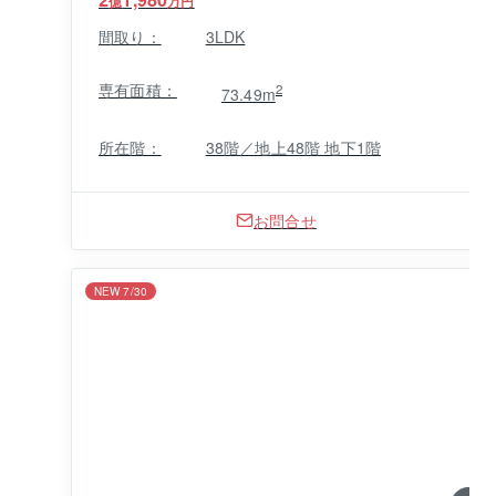
億
万円
間取り：
3LDK
専有面積：
2
73.49m
所在階：
38階／地上48階 地下1階
お問合せ
NEW 7/30