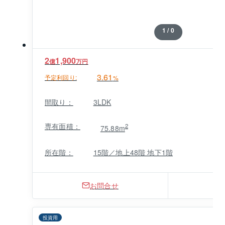
1 / 0
2
1,900
億
万円
3.61
予定利回り:
%
間取り：
3LDK
専有面積：
2
75.88m
所在階：
15階／地上48階 地下1階
お問合せ
投資用