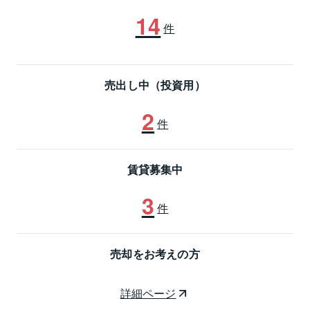
14
件
売出し中（投資用）
2
件
賃貸募集中
3
件
売却をお考えの方
詳細ページ