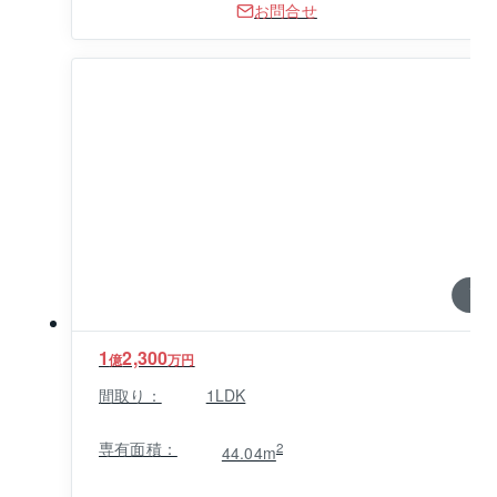
お問合せ
1 / 0
1
2,300
億
万円
間取り：
1LDK
専有面積：
2
44.04m