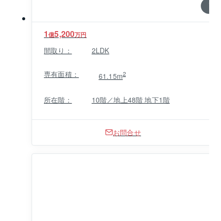
1 / 0
1
5,200
億
万円
間取り：
2LDK
専有面積：
2
61.15m
所在階：
10階／地上48階 地下1階
お問合せ