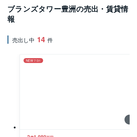
で高級感溢れる迎賓空間が演出されています。スカイ
ブランズタワー豊洲
の売出・賃貸情
ビューラウンジやフィットネススタジオ、ランドリー
報
ルームなどタワーマンションならではの共用施設の充
実ぶりはとても魅力的です。ブランズタワー豊洲から
最寄りの駅の東京メトロ有楽町線豊洲駅までは徒歩5分
14
売出し中
件
です。駅近の好立地に加え公園や商業施設、医療施設
や教育機関などもブランズタワー豊洲の徒歩圏内に点
在していますので、子育てファミリーにも嬉しい住環
NEW 7/31
境です。
1 / 0
2
1,980