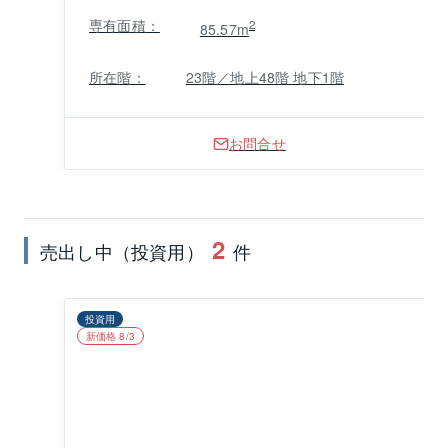
専有面積：
2
85.57m
所在階：
23階／地上48階 地下1階
お問合せ
2
売出し中（投資用）
件
投資用
新価格 8/3