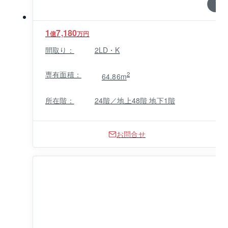
1 / 0
1
7,180
億
万円
間取り：
2LD・K
専有面積：
2
64.86m
所在階：
24階／地上48階 地下1階
お問合せ