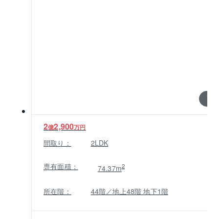
1 / 0
2
2,900
億
万円
間取り：
2LDK
専有面積：
2
74.37m
所在階：
44階／地上48階 地下1階