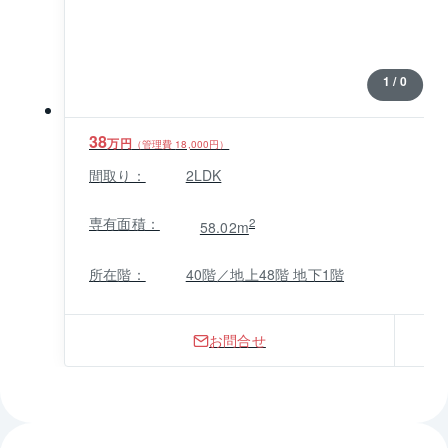
1 / 0
38
万円
（管理費
18,000
円）
間取り：
2LDK
専有面積：
2
58.02m
所在階：
40階／地上48階 地下1階
お問合せ