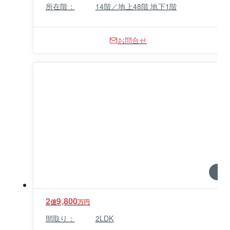
所在階：
14階／地上48階 地下1階
お問合せ
1 / 0
2
9,800
億
万円
間取り：
2LDK