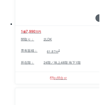
1 / 0
1
7,990
億
万円
間取り：
2LDK
専有面積：
2
61.87m
所在階：
24階／地上48階 地下1階
お問合せ