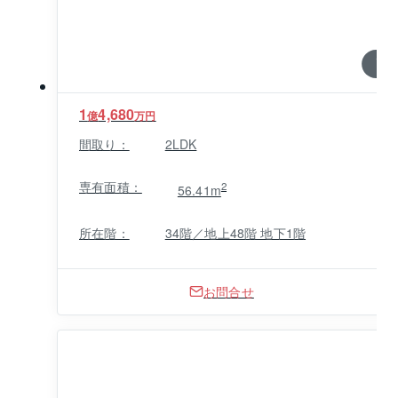
1 / 0
1
4,680
億
万円
間取り：
2LDK
専有面積：
2
56.41m
所在階：
34階／地上48階 地下1階
お問合せ