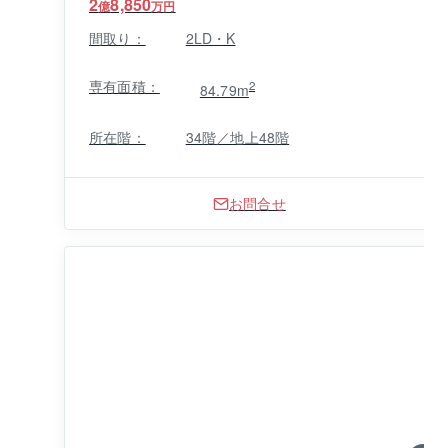
2
8,850
億
万円
間取り：
2LD・K
専有面積：
2
84.79m
所在階：
34階／地上48階
お問合せ