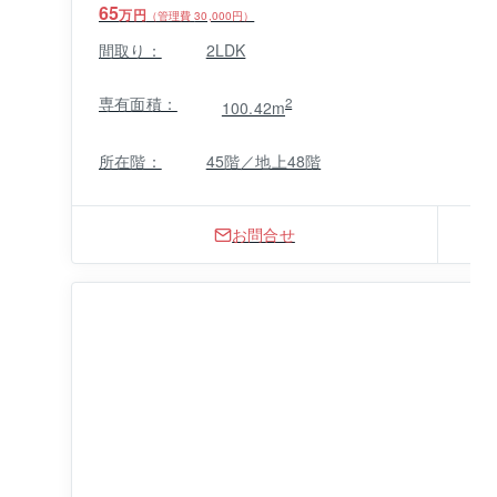
65
万円
（管理費
30,000
円）
間取り：
2LDK
専有面積：
2
100.42m
所在階：
45階／地上48階
お問合せ