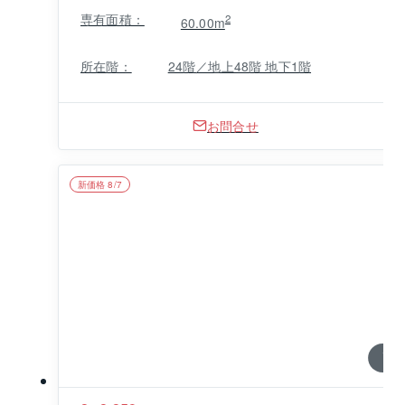
専有面積：
2
60.00m
所在階：
24階／地上48階 地下1階
お問合せ
新価格 8/7
1 / 0