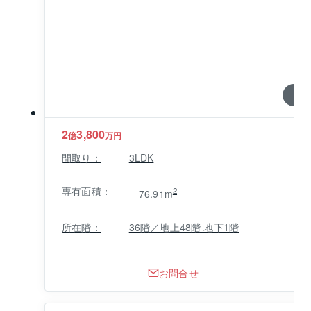
1 / 0
2
3,800
億
万円
間取り：
3LDK
専有面積：
2
76.91m
所在階：
36階／地上48階 地下1階
お問合せ