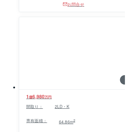
お問合せ
1 / 0
1
6,980
億
万円
間取り：
2LD・K
専有面積：
2
64.86m