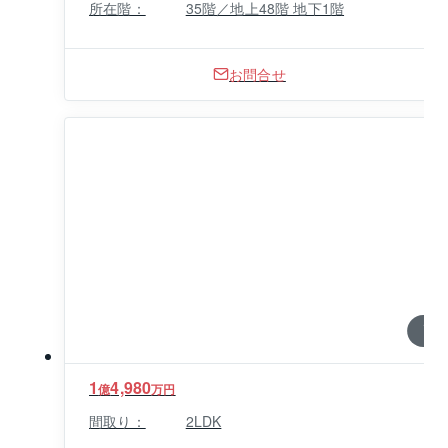
所在階：
35階／地上48階 地下1階
お問合せ
1 / 0
1
4,980
億
万円
間取り：
2LDK