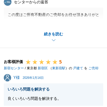
東急リバブル
センターからの返答
この度はご所有不動産のご売却をお任せ頂きありがと
うございました。
Y様からのコメントでも頂戴致しましたが、複数社へ
続きを読む
のご依頼から最終的に当社でご成約することが出来ま
した。
私自身、非常に喜ばしく思っております。
今後もご相談等ございましたらいつでもお気軽にご連
5
絡下さいませ。
お客様評価
新宿センター
何卒宜しくお願いいたします。
/ 東京都
新宿区
（
東新宿駅
）の
戸建て
を
ご売却
Y様
Y様
2026年1月14日
閉じる
いろいろ問題を解決する
良くいろいろ問題を解決する。