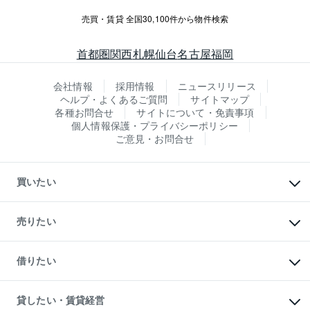
売買・賃貸 全国30,100件から物件検索
首都圏
関西
札幌
仙台
名古屋
福岡
会社情報
採用情報
ニュースリリース
ヘルプ・よくあるご質問
サイトマップ
各種お問合せ
サイトについて・免責事項
個人情報保護・プライバシーポリシー
ご意見・お問合せ
買いたい
マンションの購入
新築・分譲マンションの購入
売りたい
中古マンションの購入
一戸建ての購入
マンションの売却・査定
新築一戸建ての購入
一戸建ての売却・査定
借りたい
中古一戸建ての購入
土地の売却・査定
土地の購入
スピードAI査定
不動産購入の流れ
物件を借りる
不動産売却について
注目キーワード物件特集
オフィス・店舗の賃貸
貸したい・賃貸経営
不動産査定について
購入ガイド
借りるときの流れ