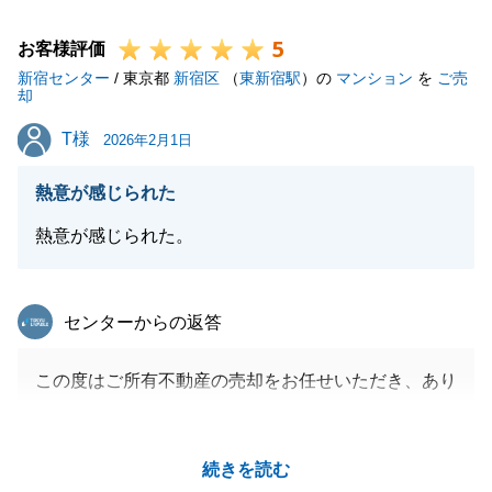
ご連絡、心よりお待ち申し上げております。
5
お客様評価
新宿センター
/ 東京都
新宿区
（
東新宿駅
）の
マンション
を
ご売
却
閉じる
T様
T様
2026年2月1日
熱意が感じられた
熱意が感じられた。
東急リバブル
センターからの返答
この度はご所有不動産の売却をお任せいただき、あり
がとうございました。
今回の経験を糧とし、今後もより一層、お客様にご満
続きを読む
足いただけるよう誠心誠意努めてまいります。