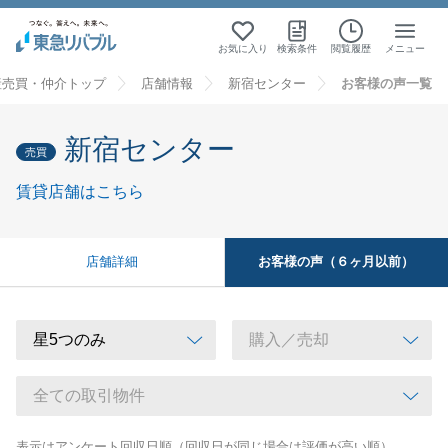
お気に入り
検索条件
閲覧履歴
メニュー
産売買・仲介トップ
店舗情報
新宿センター
お客様の声一覧
新宿センター
売買
賃貸店舗はこちら
お客様の声（６ヶ月以前）
店舗詳細
表示はアンケート回収日順（回収日が同じ場合は評価が高い順）