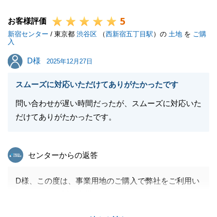
今回と同じ気持ちで全力でお手伝いさせて頂きます。
5
今後とも末永いお付き合いのほど、宜しくお願いいた
お客様評価
新宿センター
します。
/ 東京都
渋谷区
（
西新宿五丁目駅
）の
土地
を
ご購
入
D様
D様
2025年12月27日
閉じる
スムーズに対応いただけてありがたかったです
問い合わせが遅い時間だったが、スムーズに対応いた
だけてありがたかったです。
東急リバブル
センターからの返答
D様、この度は、事業用地のご購入で弊社をご利用い
ただきまして誠に有難うございます。
また、スムーズな対応や遅い時間での対応を評価いた