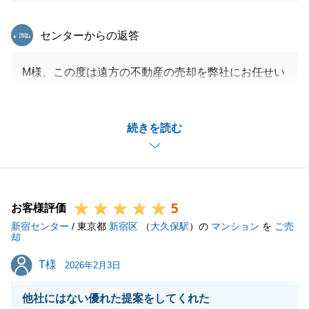
東急リバブル
センターからの返答
M様、この度は遠方の不動産の売却を弊社にお任せい
ただきまして誠に有難うございます。
ご親族も売却・購入の両方でお世話になり大変感謝し
続きを読む
ております。
また、私からの連絡等がこまめにあった点を評価いた
だきまして重ねて御礼申し上げます。
M様の益々のご活躍をお祈り申し上げます。
5
お客様評価
新宿センター
/ 東京都
新宿区
（
大久保駅
）の
マンション
を
ご売
却
閉じる
T様
T様
2026年2月3日
他社にはない優れた提案をしてくれた