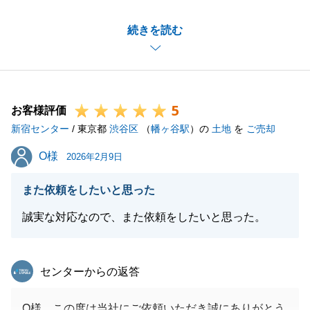
微力ながらT様のお役に立てたこと大変光栄でござい
続きを読む
ます。
T様のご要望に併せて、ご安心いただけるお取引とな
りました事、大変嬉しく思います。
また、今後私にお手伝いできることがございました
5
ら、是非ご用命ください。
お客様評価
新宿センター
今後とも末永くご愛顧賜りますよう、お願い申し上げ
/ 東京都
渋谷区
（
幡ヶ谷駅
）の
土地
を
ご売却
ます。
O様
O様
2026年2月9日
また依頼をしたいと思った
閉じる
誠実な対応なので、また依頼をしたいと思った。
東急リバブル
センターからの返答
O様、この度は当社にご依頼いただき誠にありがとう