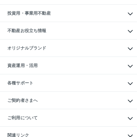
売却サービス
借りるガイド
不動産売却の流れ
無料賃料査定
多言語対応
不動産買換えの流れ
マンション賃料データ
投資用・事業用不動産
売却ガイド
賃貸管理プラン
English
繁体中文
簡体中文
リロケーションについて
投資用不動産
貸すときの流れ
事業用不動産
不動産お役立ち情報
貸すガイド
マンション投資
投資用マンション
不動産AIアドバイザー Tellus Talk
マンション一棟
マンションライブラリー
オリジナルブランド
アパート経営
人気マンションランキング
アパート投資用物件
暮らしに役立つ不動産メディア

収益物件
当社売主リノベーションマンション
「Lnote」
ビル購入（ビル一棟）
一棟リノベーションマンション

資産運用・活用
不動産相場・不動産価格情報
投資用不動産の売却査定
L`GENTE（ルジェンテ）
不動産売却FAQ
事業用不動産の売却査定
区分リノベーションマンション

不動産コラム・ニュース
等価交換事業
海外不動産
Lideas（リディアス）
不動産用語集
不動産M&A
各種サポート
投資用一棟レジデンスWELL

不動産なんでもネット相談室
アセットマネジメント・出資
SQUARE（ウェルスクエア）
住まいの税金
不動産小口投資

シニア向けサポート
物件一括検索（購入＆賃貸）
LEGACIA（レガシア）
相続サポート
ご契約者さまへ
リフォームサポート
ご契約者さまサポートメニュー
ご紹介・再契約特典
ご利用について
入居者様専用-各種ご案内（賃貸）
東急こすもす会「こすもすWeb」
本人確認に関するお客様へのお願い
金融商品取引について
関連リンク