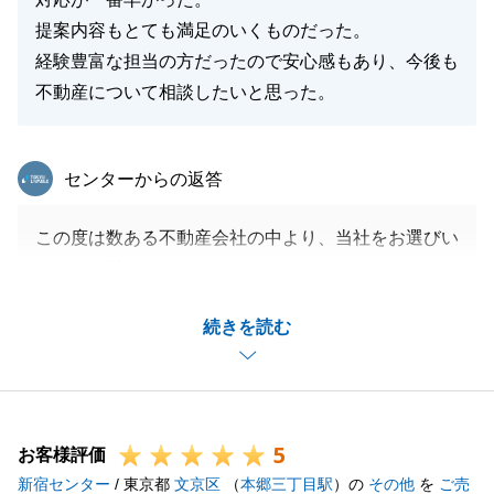
願いいたします。
提案内容もとても満足のいくものだった。
経験豊富な担当の方だったので安心感もあり、今後も
不動産について相談したいと思った。
閉じる
東急リバブル
センターからの返答
この度は数ある不動産会社の中より、当社をお選びい
ただき、誠にありがとうございました。
遠方にお住まいになりながらのお取引でしたが、Ｙ様
続きを読む
に様々ご協力をいただけたおかげで、スムーズにお取
引を完了することができたと思っております。
今後も不動産関連でお力になれるいことがございまし
たら、何でもお気軽にご相談をいただけますと幸いで
5
す。
お客様評価
新宿センター
よろしくお願いいたします。
/ 東京都
文京区
（
本郷三丁目駅
）の
その他
を
ご売