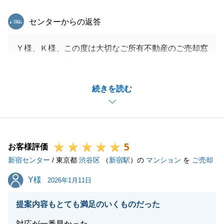
東急リバブル
センターからの返答
Ｙ様、Ｋ様、この度は大切なご所有不動産のご売却窓
口に弊社をお選び頂き誠にありがとうございます。
また、ご多忙の中アンケートにご協力頂き誠にありが
続きを読む
とうございます。
ご契約から残代金決済まで年末年始もはさむ短いスケ
ジュールではございましたが、各場面でＹ様、Ｋ様に
ご協力頂き滞りなく手続きを進めることができまし
5
た。
お客様評価
新宿センター
改めて深く感謝申し上げます。ありがとうございまし
/ 東京都
渋谷区
（
新宿駅
）の
マンション
を
ご売却
た。
Y様
Y様
2026年1月11日
今後もお困りのことがございましたらお気軽にご相談
下さいませ。
提案内容もとても満足のいくものだった
この度はありがとうございました。今後とも宜しくお
対応が一番早かった。