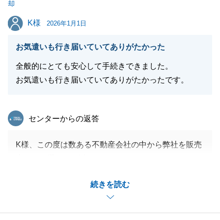
却
K様
K様
2026年1月1日
閉じる
お気遣いも行き届いていてありがたかった
全般的にとても安心して手続きできました。
お気遣いも行き届いていてありがたかったです。
東急リバブル
センターからの返答
K様、この度は数ある不動産会社の中から弊社を販売
窓口へお選び頂き誠にありがとうございました。
微力ながらもK様のお役に立つことができましたこ
続きを読む
と、大変嬉しく光栄に思っております。
今後、不動産に関する事でお困りのことがございまし
たらお気軽にご相談下さいませ。