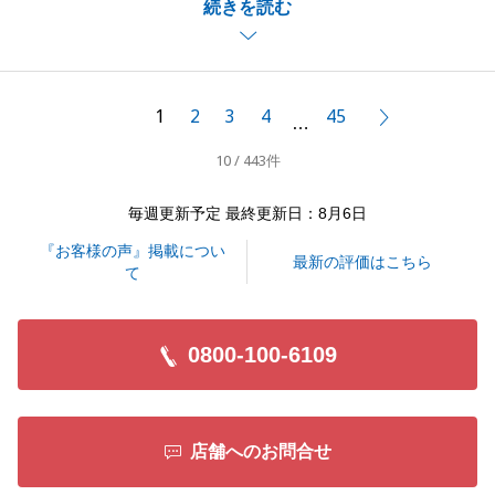
続きを読む
だきまして重ねて御礼申し上げます。
建物が完成しましたら、是非、一度見学させてくださ
い。
ご希望条件の事業用地が出ましたら、ご紹介させてい
1
2
3
4
45
次へ
…
ただきますので、これからも変わらぬお付き合いをよ
10 / 443件
ろしくお願いいたします。
毎週更新予定 最終更新日：8月6日
『お客様の声』掲載につい
閉じる
最新の評価はこちら
て
0800-100-6109
店舗へのお問合せ