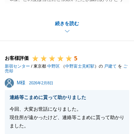
ございました。
お引き渡しを無事迎えて頂けたこと私自身も大変嬉し
続きを読む
く思っております。
新居での生活の中で我々にお手伝いできることがござ
いましたらお気軽にお申し付けください。
今後とも宜しくお願い申し上げます。
5
お客様評価
新宿センター
/ 東京都
中野区
（
中野富士見町駅
）の
戸建て
を
ご
売却
閉じる
M様
M様
2026年2月8日
連絡等こまめに貰って助かりました
今回、大変お世話になりました。
現住所が遠かったけど、連絡等こまめに貰って助かり
ました。