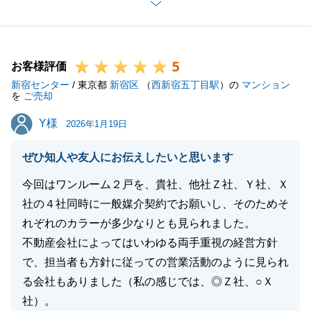
不動産に関するご相談事がございましたら、些細なこ
とでも構いませんので、今後ともお気軽にお声がけく
ださい。
5
お客様評価
新宿センター
/ 東京都
新宿区
（
西新宿五丁目駅
）の
マンション
を
ご売却
閉じる
Y様
Y様
2026年1月19日
ぜひ知人や友人にお伝えしたいと思います
今回はワンルーム２戸を、貴社、他社Ｚ社、Ｙ社、Ｘ
社の４社同時に一般媒介契約でお願いし、そのためそ
れぞれのカラーが多少なりとも見られました。
不動産会社によってはいわゆる両手重視の経営方針
で、担当者も方針に従っての営業活動のように見られ
る会社もありました（私の感じでは、◎Ｚ社、○Ｘ
社）。