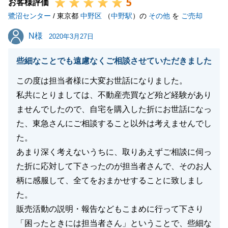
5
お客様評価
閉じる
鷺沼センター
/ 東京都
中野区
（
中野駅
）の
その他
を
ご売却
N様
N様
2020年3月27日
些細なことでも遠慮なくご相談させていただきました
この度は担当者様に大変お世話になりました。
私共にとりましては、不動産売買など殆ど経験があり
ませんでしたので、自宅を購入した折にお世話になっ
た、東急さんにご相談すること以外は考えませんでし
た。
あまり深く考えないうちに、取りあえずご相談に伺っ
た折に応対して下さったのが担当者さんで、そのお人
柄に感服して、全てをおまかせすることに致しまし
た。
販売活動の説明・報告などもこまめに行って下さり
「困ったときには担当者さん」ということで、些細な