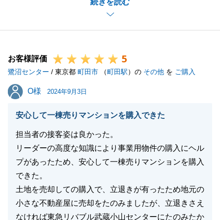
続きを読む
きました。
賃貸管理会社との連絡でご迷惑をお掛けいたしました
が、ご協力いただきまして、誠にありがとうございま
した。
5
また今後もS様のお役に立てるように頑張らせていた
お客様評価
鷺沼センター
だきますので、今後ともよろしくお願いいたします。
/ 東京都
町田市
（
町田駅
）の
その他
を
ご購入
O様
O様
2024年9月3日
閉じる
安心して一棟売りマンションを購入できた
担当者の接客姿は良かった。
リーダーの高度な知識により事業用物件の購入にヘル
プがあったため、安心して一棟売りマンションを購入
できた。
土地を売却しての購入で、立退きが有ったため地元の
小さな不動産屋に売却をたのみましたが、立退きさえ
なければ東急リバブル武蔵小山センターにたのみたか