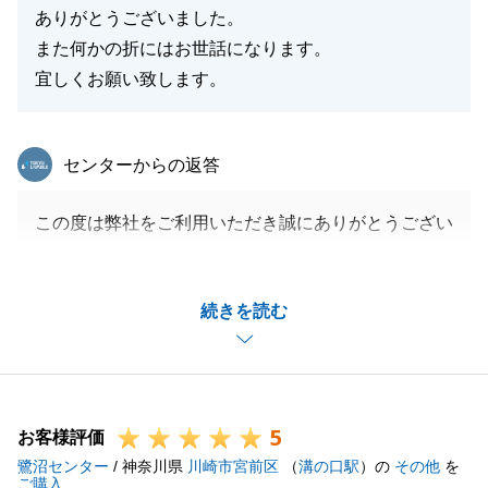
ありがとうございました。
また何かの折にはお世話になります。
宜しくお願い致します。
東急リバブル
センターからの返答
この度は弊社をご利用いただき誠にありがとうござい
ました。
前回同様、今回もご相談いただけた事、大変うれしく
続きを読む
思っております。
Ｍ様には、いろいろお手伝い頂くことも多かったと思
いますが、いつも快くご対応頂きありがとうございま
した。
5
今後もご相談事がございましたらお気軽にご連絡くだ
お客様評価
鷺沼センター
さい。
/ 神奈川県
川崎市宮前区
（
溝の口駅
）の
その他
を
ご購入