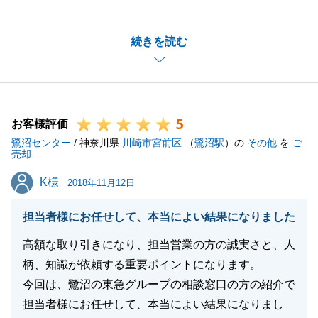
ます。
特に賃貸部門はいつも大変お世話になっております。
続きを読む
今後は是非売買部門もたくさんご利用頂ければ幸いで
す。
その際はご指名頂けますと嬉しいです。
何卒宜しくお願い申し上げます。
5
お客様評価
鷺沼センター
/ 神奈川県
川崎市宮前区
（
鷺沼駅
）の
その他
を
ご
売却
閉じる
K様
K様
2018年11月12日
担当者様にお任せして、本当によい結果になりました
高額な取り引きになり、担当営業の方の誠実さと、人
柄、知識が依頼する重要ポイントになります。
今回は、鷺沼の東急グループの相談窓口の方の紹介で
担当者様にお任せして、本当によい結果になりまし