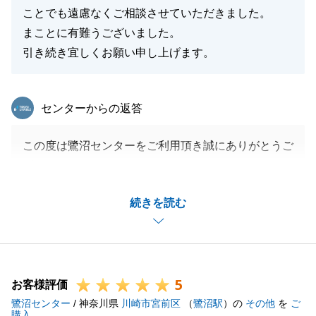
ことでも遠慮なくご相談させていただきました。
まことに有難うございました。
引き続き宜しくお願い申し上げます。
東急リバブル
センターからの返答
この度は鷺沼センターをご利用頂き誠にありがとうご
ざいます。
N様ご所有の不動産売却のお手伝いが出来、大変嬉し
続きを読む
く思います。
急なご依頼にもご対応を頂きN様のご対応があっての
ご成約だと思っております。
今後ともよろしくお願い申し上げます。
5
お客様評価
鷺沼センター
/ 神奈川県
川崎市宮前区
（
鷺沼駅
）の
その他
を
ご
購入