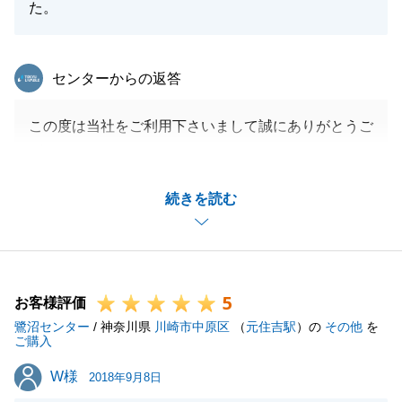
た。
東急リバブル
センターからの返答
この度は当社をご利用下さいまして誠にありがとうご
ざいます。
東急グループ企業からのご紹介でもありましたので、
続きを読む
期待にお応えできるような成果をだすことができるか
不安ではありましたが、お取引後にＫ様に喜んで頂け
たことが大変嬉しく思います。
また不動産に関するご相談がございましたら、お気軽
5
にお声掛け頂けますと幸いです。
お客様評価
鷺沼センター
今後とも何卒宜しくお願い申し上げます。
/ 神奈川県
川崎市中原区
（
元住吉駅
）の
その他
を
ご購入
W様
W様
2018年9月8日