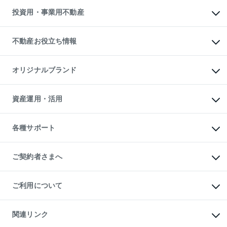
不動産売却の流れ
無料賃料査定
多言語対応
不動産買換えの流れ
マンション賃料データ
投資用・事業用不動産
売却ガイド
賃貸管理プラン
English
繁体中文
簡体中文
リロケーションについて
投資用不動産
貸すときの流れ
事業用不動産
不動産お役立ち情報
貸すガイド
マンション投資
投資用マンション
不動産AIアドバイザー Tellus Talk
マンション一棟
マンションライブラリー
オリジナルブランド
アパート経営
人気マンションランキング
アパート投資用物件
暮らしに役立つ不動産メディア

収益物件
当社売主リノベーションマンション
「Lnote」
ビル購入（ビル一棟）
一棟リノベーションマンション

資産運用・活用
不動産相場・不動産価格情報
投資用不動産の売却査定
L`GENTE（ルジェンテ）
不動産売却FAQ
事業用不動産の売却査定
区分リノベーションマンション

不動産コラム・ニュース
等価交換事業
海外不動産
Lideas（リディアス）
不動産用語集
不動産M&A
各種サポート
投資用一棟レジデンスWELL

不動産なんでもネット相談室
アセットマネジメント・出資
SQUARE（ウェルスクエア）
住まいの税金
不動産小口投資

シニア向けサポート
物件一括検索（購入＆賃貸）
LEGACIA（レガシア）
相続サポート
ご契約者さまへ
リフォームサポート
ご契約者さまサポートメニュー
ご紹介・再契約特典
ご利用について
入居者様専用-各種ご案内（賃貸）
東急こすもす会「こすもすWeb」
本人確認に関するお客様へのお願い
金融商品取引について
関連リンク
東急リバブル ソーシャルメディアポリシー