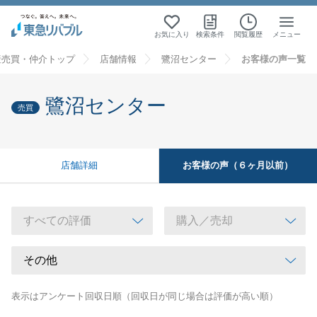
お気に入り
検索条件
閲覧履歴
メニュー
産売買・仲介トップ
店舗情報
鷺沼センター
お客様の声一覧
鷺沼センター
売買
お客様の声（６ヶ月以前）
店舗詳細
表示はアンケート回収日順（回収日が同じ場合は評価が高い順）