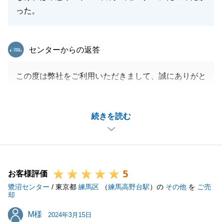
った。
東急リバブル
センターからの返答
この度は弊社をご利用いただきまして、誠にありがと
うございました。
O様の物件購入をお手伝いできましたことを、心より
続きを読む
光栄に感じております。
また、良い物件に巡り合うことができとても嬉しく思
っております。
今後とも末永いご愛顧の程、宜しくお願い申し上げま
5
す。
お客様評価
鷺沼センター
/ 東京都
練馬区
（
練馬高野台駅
）の
その他
を
ご売
却
M様
M様
2024年3月15日
閉じる