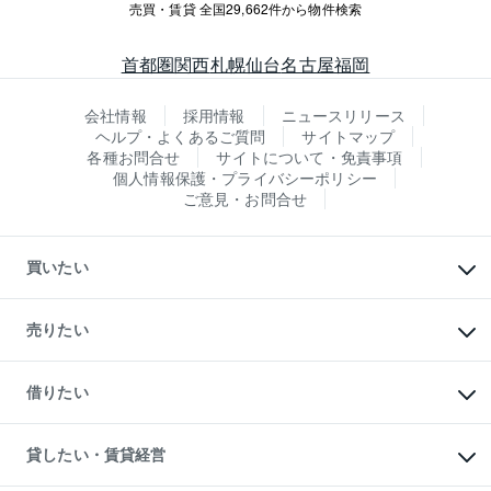
売買・賃貸 全国29,662件から物件検索
首都圏
関西
札幌
仙台
名古屋
福岡
会社情報
採用情報
ニュースリリース
ヘルプ・よくあるご質問
サイトマップ
各種お問合せ
サイトについて・免責事項
個人情報保護・プライバシーポリシー
ご意見・お問合せ
買いたい
マンションの購入
新築・分譲マンションの購入
売りたい
中古マンションの購入
一戸建ての購入
マンションの売却・査定
新築一戸建ての購入
一戸建ての売却・査定
借りたい
中古一戸建ての購入
土地の売却・査定
土地の購入
スピードAI査定
不動産購入の流れ
物件を借りる
不動産売却について
注目キーワード物件特集
オフィス・店舗の賃貸
貸したい・賃貸経営
不動産査定について
購入ガイド
借りるときの流れ
売却サービス
借りるガイド