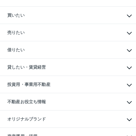
買いたい
マンションの購入
新築・分譲マンションの購入
売りたい
中古マンションの購入
一戸建ての購入
マンションの売却・査定
新築一戸建ての購入
一戸建ての売却・査定
借りたい
中古一戸建ての購入
土地の売却・査定
土地の購入
スピードAI査定
不動産購入の流れ
物件を借りる
不動産売却について
注目キーワード物件特集
オフィス・店舗の賃貸
貸したい・賃貸経営
不動産査定について
購入ガイド
借りるときの流れ
売却サービス
借りるガイド
不動産売却の流れ
無料賃料査定
多言語対応
不動産買換えの流れ
マンション賃料データ
投資用・事業用不動産
売却ガイド
賃貸管理プラン
English
繁体中文
簡体中文
リロケーションについて
投資用不動産
貸すときの流れ
事業用不動産
不動産お役立ち情報
貸すガイド
マンション投資
投資用マンション
不動産AIアドバイザー Tellus Talk
マンション一棟
マンションライブラリー
オリジナルブランド
アパート経営
人気マンションランキング
アパート投資用物件
暮らしに役立つ不動産メディア

収益物件
当社売主リノベーションマンション
「Lnote」
ビル購入（ビル一棟）
一棟リノベーションマンション
