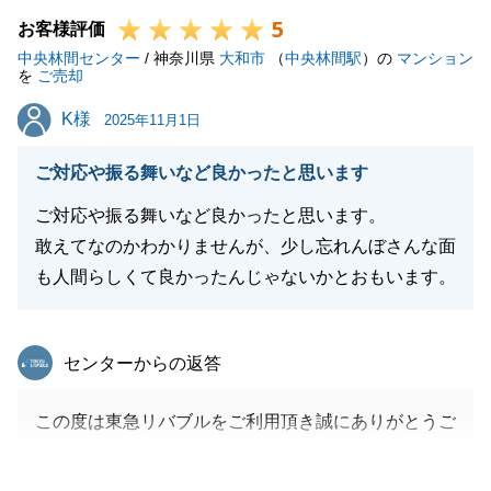
5
引き続きよろしくお願いいたします。
お客様評価
中央林間センター
/ 神奈川県
大和市
（
中央林間駅
）の
マンション
を
ご売却
K様
K様
2025年11月1日
閉じる
ご対応や振る舞いなど良かったと思います
ご対応や振る舞いなど良かったと思います。
敢えてなのかわかりませんが、少し忘れんぼさんな面
も人間らしくて良かったんじゃないかとおもいます。
東急リバブル
センターからの返答
この度は東急リバブルをご利用頂き誠にありがとうご
ざいました。
ご指摘頂きました部分については今後の営業活動に生