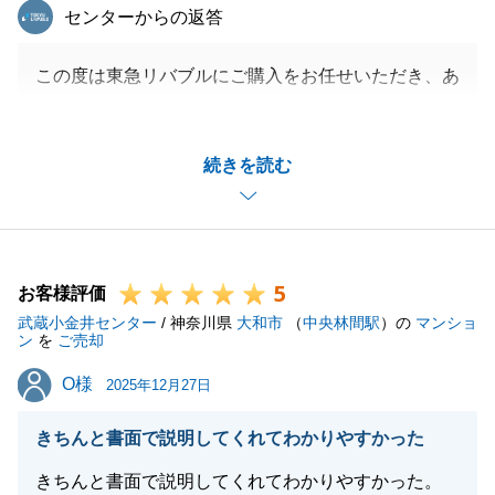
東急リバブル
センターからの返答
この度は東急リバブルにご購入をお任せいただき、あ
りがとうございました。
今後新しいお住まいで、楽しい毎日を過ごせますこと
続きを読む
を心より願っております。
また不動産でお悩みがございましたら、お気軽にお声
がけください。
何卒、よろしくお願い申し上げます。
5
お客様評価
武蔵小金井センター
/ 神奈川県
大和市
（
中央林間駅
）の
マンショ
ン
を
ご売却
閉じる
O様
O様
2025年12月27日
きちんと書面で説明してくれてわかりやすかった
きちんと書面で説明してくれてわかりやすかった。