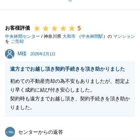
今後、新しいご家族と一緒に楽しい毎日を過ごせます
ことを心より願っております。
また不動産でお困り事がございましたらお気軽にお申
5
し付けください。
お客様評価
中央林間センター
何卒、よろしくお願い申し上げます。
/ 神奈川県
大和市
（
中央林間駅
）の
マンション
を
ご売却
M様
M様
2026年2月1日
閉じる
遠方までお越し頂き契約手続きを頂き助かりました
初めての不動産売却の為不安もありましたが、想定よ
り早く成約に結び付き安心しました。
契約時も遠方までお越し頂き、契約手続きを頂き助か
りました。
東急リバブル
センターからの返答