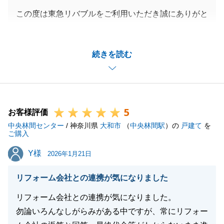
この度は東急リバブルをご利用いただき誠にありがと
うございました。
遠方でのやり取りになりましたが、メールや郵送での
続きを読む
やりとりにご協力をいただき誠にありがとうございま
した。
お忙しい中、お引渡しまでのやり取りもスピーディー
にご対応いただけましたので、スムーズに終えること
5
ができました。
お客様評価
中央林間センター
今後不動産でのお困りごとや、ご家族、ご友人に不動
/ 神奈川県
大和市
（
中央林間駅
）の
戸建て
を
ご購入
産のお悩みを抱えてらっしゃる方がいましたら、お気
Y様
Y様
軽にご相談くださいませ。
2026年1月21日
リフォーム会社との連携が気になりました
リフォーム会社との連携が気になりました。
閉じる
勿論いろんなしがらみがある中ですが、常にリフォー