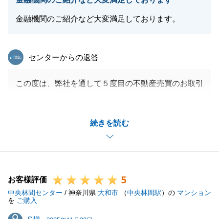
事がございましたら、お気軽にお申し付けください。
今後とも宜しくお願いいたします。
金融機関のご紹介など大変満足しております。
この度は、本当に有難うございました。
東急リバブル
センターからの返答
閉じる
この度は、弊社を通して５度目の不動産売買のお取引
きをして頂き誠にありがとうございます！
４度目の不動産売買のお取引後、Z様からすぐに５度
続きを読む
目について相談を頂けた時はとても嬉しかったです。
そして、現在、６度目の不動産売買（売却）をご依頼
頂き、ありがとうございます。
Z様にとって最高のご縁を見つけられるよう尽力致し
5
ます。
お客様評価
中央林間センター
今後とも、末永いお付き合いを宜しくお願いします。
/ 神奈川県
大和市
（
中央林間駅
）の
マンション
を
ご購入
S様