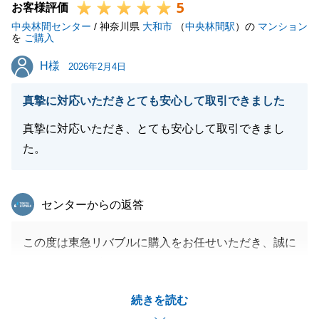
5
お客様評価
中央林間センター
/ 神奈川県
大和市
（
中央林間駅
）の
マンション
を
ご購入
H様
H様
2026年2月4日
真摯に対応いただきとても安心して取引できました
真摯に対応いただき、とても安心して取引できまし
た。
東急リバブル
センターからの返答
この度は東急リバブルに購入をお任せいただき、誠に
ありがとうございました。
H様には、ご体調の優れない中、多くのご協力をいた
続きを読む
だき心より感謝申し上げます。