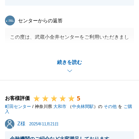
東急リバブル
センターからの返答
この度は、武蔵小金井センターをご利用いただきまし
て、誠にありがとうございました。
また、頂戴しました「きちんと書面で説明してくれて
続きを読む
わかりやすかった。」という有難いお言葉を頂戴しま
したが、いつも心がけていることですが、改めて今後
の励みとなります。ありがとうございました。
当社の提案に対し、ご理解頂いたことで、無事ご成約
5
することが出来ました。
お客様評価
町田センター
その後も、大変な思いをさせてしまいましたが、無事
/ 神奈川県
大和市
（
中央林間駅
）の
その他
を
ご購
入
ご決済を迎えることができましたのはO様の多大なご
Z様
Z様
協力のおかげでした。
2025年11月21日
最後に、また不動産のことでご質問・ご要望・お困り
金融機関のご紹介など大変満足しております