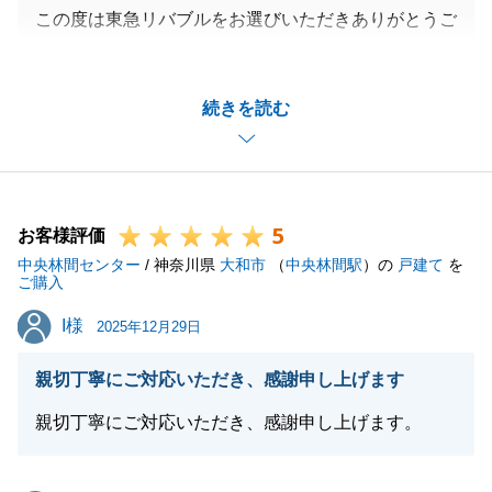
この度は東急リバブルをお選びいただきありがとうご
ざいました。
ご家族のお引越し準備でお忙しい中、何度もご協力い
続きを読む
ただき心より感謝を申し上げます。
今後新しいお住まいで、幸せな生活を過ごせますこと
を切に願っております。
今後も不動産全般でお悩みがございましたら、お気軽
5
にお申し付けください。
お客様評価
中央林間センター
何卒、よろしくお願い申し上げます。
/ 神奈川県
大和市
（
中央林間駅
）の
戸建て
を
ご購入
I様
I様
2025年12月29日
閉じる
親切丁寧にご対応いただき、感謝申し上げます
親切丁寧にご対応いただき、感謝申し上げます。