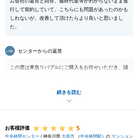
ム会社の返答と回答、最終代金等がわからないまま進
行して契約していて、こちらにも問題があったのかも
しれないが、改善して頂けたらより良いと思いまし
た。
東急リバブル
センターからの返答
この度は東急リバブルにご購入をお任せいただき、誠
にありがとうございました。
リフォームの件につきましては、ご不便をおかけして
続きを読む
申し訳ございません。
リフォーム会社との連携について、今後改善するよう
努めて参ります。
何卒、よろしくお願い申し上げます。
5
お客様評価
中央林間センター
/ 神奈川県
大和市
（
中央林間駅
）の
マンション