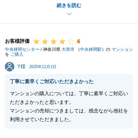
続きを読む
かせるように精進して参ります。
また、ご友人やご親戚関係の方に不動産のご相談事の
ある方がいらっしゃいましたら、是非東急リバブルの
Sをご指名頂けましたらとても嬉く思います。
4
今後とも宜しくお願いいたします。
お客様評価
中央林間センター
/ 神奈川県
大和市
（
中央林間駅
）の
マンション
を
ご購入
Y様
Y様
2025年11月1日
閉じる
丁寧に素早くご対応いただきよかった
マンションの購入については、丁寧に素早くご対応い
ただきよかったと思います。
マンションの売却につきましては、残念ながら他社を
利用させていただきました。