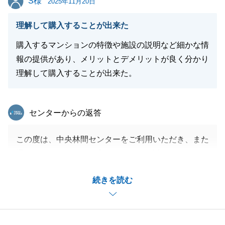
S様
2025年11月20日
閉じる
理解して購入することが出来た
購入するマンションの特徴や施設の説明など細かな情
報の提供があり、メリットとデメリットが良く分かり
理解して購入することが出来た。
東急リバブル
センターからの返答
この度は、中央林間センターをご利用いただき、また
温かいメッセージをお寄せいただき、誠にありがとう
ございます。
続きを読む
S様には、ご契約日の調整等で非常に柔軟にご対応い
ただけましたこと、心より感謝申し上げます。
今後とも、不動産でお困りのことがございましたらお
気軽にご連絡くださいませ。