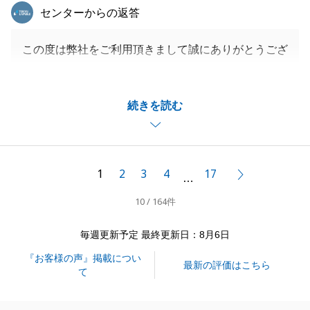
東急リバブル
センターからの返答
この度は弊社をご利用頂きまして誠にありがとうござ
いました。
お仕事でお忙しい中、Y様には住宅ローン審査等諸手
続きを読む
続きを進めていただき、無事にお引渡しに至ることが
できました。
また何かご相談等お力になれることがございましたら
是非ご連絡を頂戴できればと思っております。
1
2
3
4
17
次へ
…
皆様のご健康とご多幸をお祈り申し上げます。
10 / 164件
毎週更新予定 最終更新日：8月6日
閉じる
『お客様の声』掲載につい
最新の評価はこちら
て