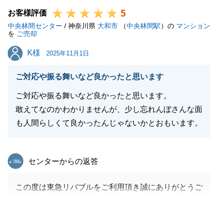
5
引き続きよろしくお願いいたします。
お客様評価
中央林間センター
/ 神奈川県
大和市
（
中央林間駅
）の
マンション
を
ご売却
K様
K様
2025年11月1日
閉じる
ご対応や振る舞いなど良かったと思います
ご対応や振る舞いなど良かったと思います。
敢えてなのかわかりませんが、少し忘れんぼさんな面
も人間らしくて良かったんじゃないかとおもいます。
東急リバブル
センターからの返答
この度は東急リバブルをご利用頂き誠にありがとうご
ざいました。
ご指摘頂きました部分については今後の営業活動に生