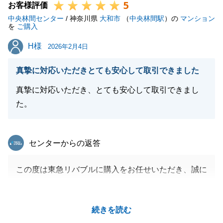
5
お客様評価
中央林間センター
/ 神奈川県
大和市
（
中央林間駅
）の
マンション
を
ご購入
H様
H様
2026年2月4日
真摯に対応いただきとても安心して取引できました
真摯に対応いただき、とても安心して取引できまし
た。
東急リバブル
センターからの返答
この度は東急リバブルに購入をお任せいただき、誠に
ありがとうございました。
H様には、ご体調の優れない中、多くのご協力をいた
続きを読む
だき心より感謝申し上げます。