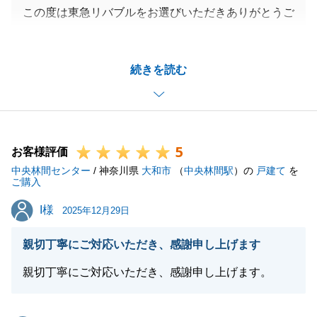
この度は東急リバブルをお選びいただきありがとうご
ざいました。
ご家族のお引越し準備でお忙しい中、何度もご協力い
続きを読む
ただき心より感謝を申し上げます。
今後新しいお住まいで、幸せな生活を過ごせますこと
を切に願っております。
今後も不動産全般でお悩みがございましたら、お気軽
5
にお申し付けください。
お客様評価
中央林間センター
何卒、よろしくお願い申し上げます。
/ 神奈川県
大和市
（
中央林間駅
）の
戸建て
を
ご購入
I様
I様
2025年12月29日
閉じる
親切丁寧にご対応いただき、感謝申し上げます
親切丁寧にご対応いただき、感謝申し上げます。