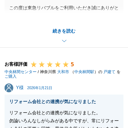
この度は東急リバブルをご利用いただき誠にありがと
うございました。
遠方でのやり取りになりましたが、メールや郵送での
続きを読む
やりとりにご協力をいただき誠にありがとうございま
した。
お忙しい中、お引渡しまでのやり取りもスピーディー
にご対応いただけましたので、スムーズに終えること
5
ができました。
お客様評価
中央林間センター
今後不動産でのお困りごとや、ご家族、ご友人に不動
/ 神奈川県
大和市
（
中央林間駅
）の
戸建て
を
ご購入
産のお悩みを抱えてらっしゃる方がいましたら、お気
Y様
Y様
軽にご相談くださいませ。
2026年1月21日
リフォーム会社との連携が気になりました
リフォーム会社との連携が気になりました。
閉じる
勿論いろんなしがらみがある中ですが、常にリフォー