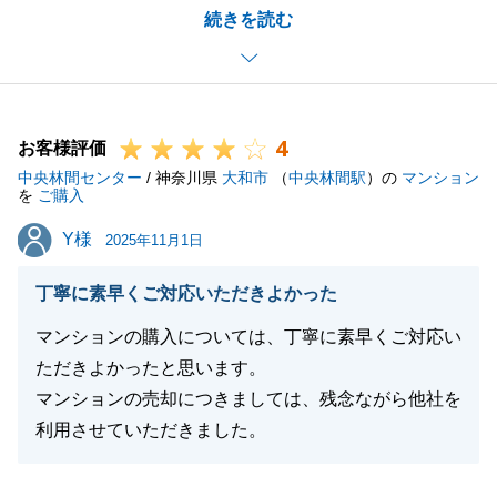
続きを読む
かせるように精進して参ります。
また、ご友人やご親戚関係の方に不動産のご相談事の
ある方がいらっしゃいましたら、是非東急リバブルの
Sをご指名頂けましたらとても嬉く思います。
4
今後とも宜しくお願いいたします。
お客様評価
中央林間センター
/ 神奈川県
大和市
（
中央林間駅
）の
マンション
を
ご購入
Y様
Y様
2025年11月1日
閉じる
丁寧に素早くご対応いただきよかった
マンションの購入については、丁寧に素早くご対応い
ただきよかったと思います。
マンションの売却につきましては、残念ながら他社を
利用させていただきました。