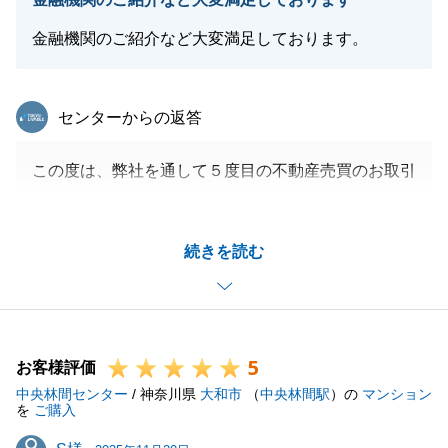
事がございましたら、お気軽にお申し付けください。
今後とも宜しくお願いいたします。
金融機関のご紹介など大変満足しております。
この度は、本当に有難うございました。
東急リバブル
センターからの返答
閉じる
この度は、弊社を通して５度目の不動産売買のお取引
きをして頂き誠にありがとうございます！
４度目の不動産売買のお取引後、Z様からすぐに５度
続きを読む
目について相談を頂けた時はとても嬉しかったです。
そして、現在、６度目の不動産売買（売却）をご依頼
頂き、ありがとうございます。
Z様にとって最高のご縁を見つけられるよう尽力致し
5
ます。
お客様評価
中央林間センター
今後とも、末永いお付き合いを宜しくお願いします。
/ 神奈川県
大和市
（
中央林間駅
）の
マンション
を
ご購入
S様