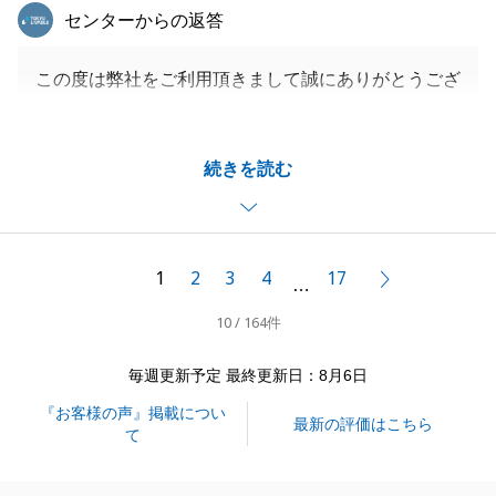
東急リバブル
センターからの返答
この度は弊社をご利用頂きまして誠にありがとうござ
いました。
お仕事でお忙しい中、Y様には住宅ローン審査等諸手
続きを読む
続きを進めていただき、無事にお引渡しに至ることが
できました。
また何かご相談等お力になれることがございましたら
是非ご連絡を頂戴できればと思っております。
1
2
3
4
17
次へ
…
皆様のご健康とご多幸をお祈り申し上げます。
10 / 164件
毎週更新予定 最終更新日：8月6日
閉じる
『お客様の声』掲載につい
最新の評価はこちら
て