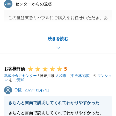
東急リバブル
センターからの返答
この度は東急リバブルにご購入をお任せいただき、あ
りがとうございました。
今後新しいお住まいで、楽しい毎日を過ごせますこと
続きを読む
を心より願っております。
また不動産でお悩みがございましたら、お気軽にお声
がけください。
何卒、よろしくお願い申し上げます。
5
お客様評価
武蔵小金井センター
/ 神奈川県
大和市
（
中央林間駅
）の
マンショ
ン
を
ご売却
閉じる
O様
O様
2025年12月27日
きちんと書面で説明してくれてわかりやすかった
きちんと書面で説明してくれてわかりやすかった。