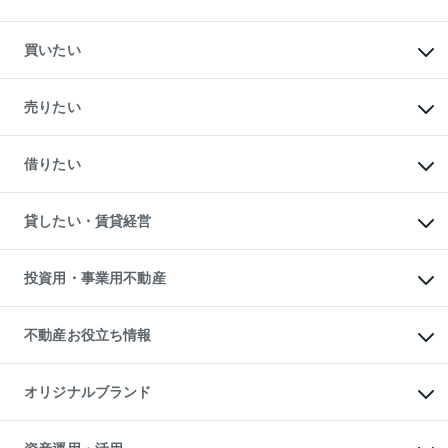
買いたい
マンションの購入
新築・分譲マンションの購入
売りたい
中古マンションの購入
一戸建ての購入
マンションの売却・査定
新築一戸建ての購入
一戸建ての売却・査定
借りたい
中古一戸建ての購入
土地の売却・査定
土地の購入
スピードAI査定
不動産購入の流れ
物件を借りる
不動産売却について
注目キーワード物件特集
オフィス・店舗の賃貸
貸したい・賃貸経営
不動産査定について
購入ガイド
借りるときの流れ
売却サービス
借りるガイド
不動産売却の流れ
無料賃料査定
多言語対応
不動産買換えの流れ
マンション賃料データ
投資用・事業用不動産
売却ガイド
賃貸管理プラン
English
繁体中文
簡体中文
リロケーションについて
投資用不動産
貸すときの流れ
事業用不動産
不動産お役立ち情報
貸すガイド
マンション投資
投資用マンション
不動産AIアドバイザー Tellus Talk
マンション一棟
マンションライブラリー
オリジナルブランド
アパート経営
人気マンションランキング
アパート投資用物件
暮らしに役立つ不動産メディア

収益物件
当社売主リノベーションマンション
「Lnote」
ビル購入（ビル一棟）
一棟リノベーションマンション
