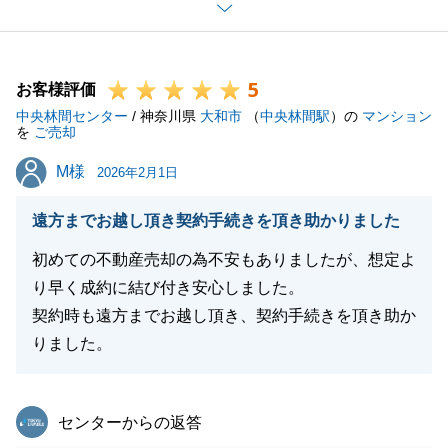
今後、新しいご家族と一緒に楽しい毎日を過ごせます
ことを心より願っております。
また不動産でお困り事がございましたらお気軽にお申
5
し付けください。
お客様評価
中央林間センター
何卒、よろしくお願い申し上げます。
/ 神奈川県
大和市
（
中央林間駅
）の
マンション
を
ご売却
M様
M様
2026年2月1日
閉じる
遠方までお越し頂き契約手続きを頂き助かりました
初めての不動産売却の為不安もありましたが、想定よ
り早く成約に結び付き安心しました。
契約時も遠方までお越し頂き、契約手続きを頂き助か
りました。
東急リバブル
センターからの返答