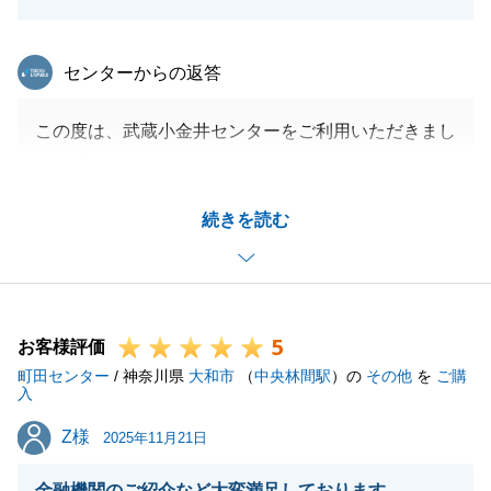
東急リバブル
センターからの返答
この度は、武蔵小金井センターをご利用いただきまし
て、誠にありがとうございました。
また、頂戴しました「きちんと書面で説明してくれて
続きを読む
わかりやすかった。」という有難いお言葉を頂戴しま
したが、いつも心がけていることですが、改めて今後
の励みとなります。ありがとうございました。
当社の提案に対し、ご理解頂いたことで、無事ご成約
5
することが出来ました。
お客様評価
町田センター
その後も、大変な思いをさせてしまいましたが、無事
/ 神奈川県
大和市
（
中央林間駅
）の
その他
を
ご購
入
ご決済を迎えることができましたのはO様の多大なご
Z様
Z様
協力のおかげでした。
2025年11月21日
最後に、また不動産のことでご質問・ご要望・お困り
金融機関のご紹介など大変満足しております