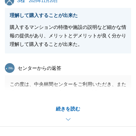
S様
2025年11月20日
閉じる
理解して購入することが出来た
購入するマンションの特徴や施設の説明など細かな情
報の提供があり、メリットとデメリットが良く分かり
理解して購入することが出来た。
東急リバブル
センターからの返答
この度は、中央林間センターをご利用いただき、また
温かいメッセージをお寄せいただき、誠にありがとう
ございます。
続きを読む
S様には、ご契約日の調整等で非常に柔軟にご対応い
ただけましたこと、心より感謝申し上げます。
今後とも、不動産でお困りのことがございましたらお
気軽にご連絡くださいませ。