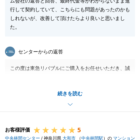
ム会社の返答と回答、最終代金等がわからないまま進
行して契約していて、こちらにも問題があったのかも
しれないが、改善して頂けたらより良いと思いまし
た。
東急リバブル
センターからの返答
この度は東急リバブルにご購入をお任せいただき、誠
にありがとうございました。
リフォームの件につきましては、ご不便をおかけして
続きを読む
申し訳ございません。
リフォーム会社との連携について、今後改善するよう
努めて参ります。
何卒、よろしくお願い申し上げます。
5
お客様評価
中央林間センター
/ 神奈川県
大和市
（
中央林間駅
）の
マンション