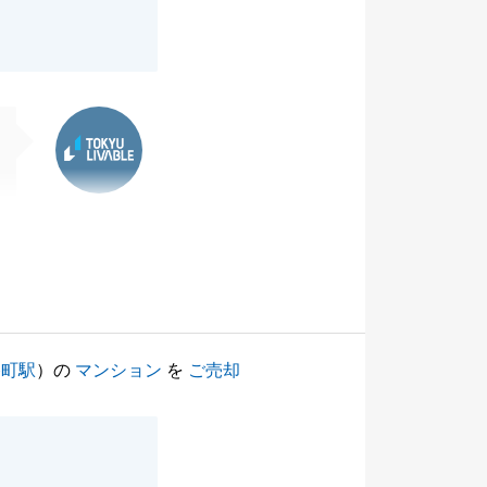
東急リバブル
路町駅
）の
マンション
を
ご売却