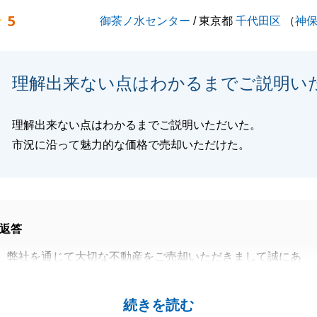
5
御茶ノ水センター
/ 東京都
千代田区
（
神
ることがございましたらどんなことでもお気軽にご連絡下さ
ろしくお願いいたします。
理解出来ない点はわかるまでご説明い
理解出来ない点はわかるまでご説明いただいた。
閉じる
市況に沿って魅力的な価格で売却いただけた。
返答
、弊社を通じて大切な不動産をご売却いただきまして誠にあ
ました。
ところ諸々のお手続きにご協力をいただきましたこと重ねて
続きを読む
す。