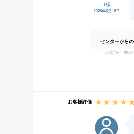
T様
2026年6月18日
センターからの
この度は、弊社
うございました
重複する複雑な
で、無事にお引
T様の多大なる
新たな2つの拠
お客様評価
がりますよう、
今後とも末永い
H様