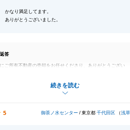
閉じる
かなり満足してます。
ありがとうございました。
返答
にご所有不動産の売却をお任せくださり、ありがとうござい
ただく前は、たくさんの会社にご相談されたと伺いましたが
続きを読む
ただいたことを、光栄に思っていました。
に早く・ご希望を上回る好条件で成約することができて私も
。
5
御茶ノ水センター
/ 東京都
千代田区
（
浅
動産関係でお手伝いできることがございましたら、ご親戚や
産関係でお困りでしたら、ぜひ弊社をご用命ください。