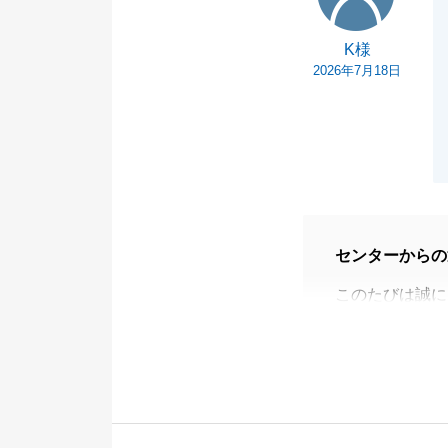
K様
2026年7月18日
センターからの
このたびは誠に
K様にはいつも
ルもなく、スム
心より感謝申し
今後も不動産に
ご相談などござ