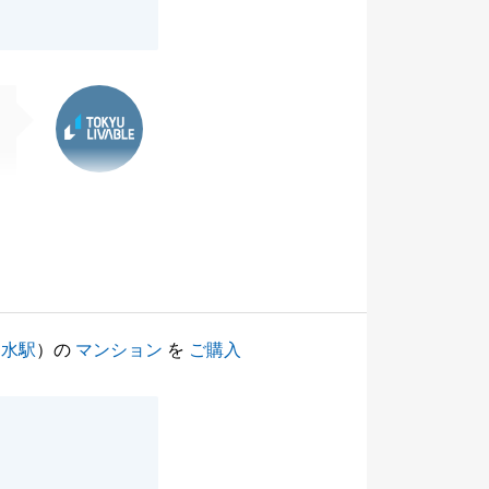
東急リバブル
ノ水駅
）の
マンション
を
ご購入