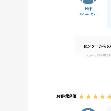
H様
2026年6月7日
センターからの
このたびは弊社
ました。
正式にご依頼い
弊社をお選びい
結果的に、非常
安心しています
お客様評価
今後また何か不
ご友人等が不動
F様