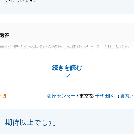
返答
産のご購入のお手伝いを弊社にお任せいただき、誠にありが
た。
にご対応いただいたおかげで、スムーズにお引き渡しに至る
続きを読む
た。
上げます。
お力になれることがございましたら、お気軽にお申し付けく
5
銀座センター
/ 東京都
千代田区
（
御茶
世話になりました。
よろしくお願いいたします。
期待以上でした