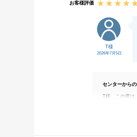
お客様評価
引き続き、何卒
T様
T様
2026年7月5日
センターからの
T様、この度は
とうございまし
お仕事等でお忙
重ねて御礼申し
お問合せの多い