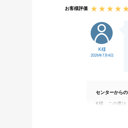
っております。
お客様評価
またお力になれ
いませ。
K様
今後とも何卒よ
K様
2026年7月4日
センターからの
K様、この度は
りがとうござい
また、ご多忙の
御礼申し上げま