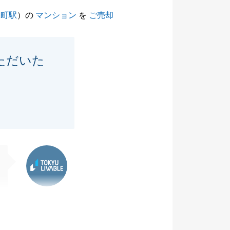
保町駅
）の
マンション
を
ご売却
ただいた
東急リバブル