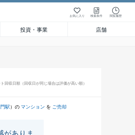
お気に入り
検索条件
閲覧履歴
投資・事業
店舗
ート回収日順（回収日が同じ場合は評価が高い順）
蔵門駅
）の
マンション
を
ご売却
感がありま