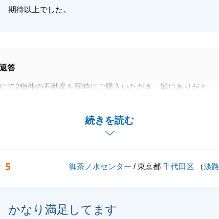
期待以上でした。
閉じる
返答
にて2物件の不動産を同時にご購入いただき、誠にありがと
。
お手続きにも常に迅速かつ的確にご対応くださったおかげ
続きを読む
き渡しを完了することができました。
ご協力に、心より感謝申し上げます。
点からのスタートが、T様の事業のさらなるご発展へとつな
5
御茶ノ水センター
/ 東京都
千代田区
（
淡
スタッフ一同、心よりお祈り申し上げます。
お付き合いをよろしくお願いいたします。
かなり満足してます