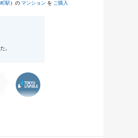
保町駅
）の
マンション
を
ご購入
した。
東急リバブル