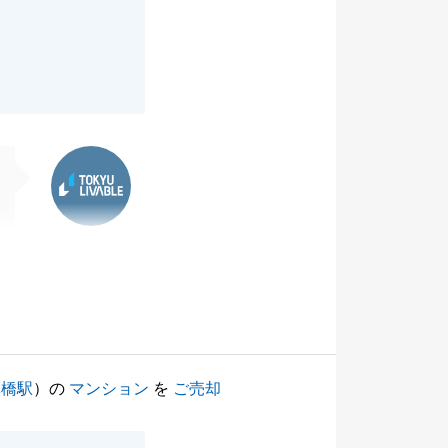
東急リバブル
草橋駅
）の
マンション
を
ご売却