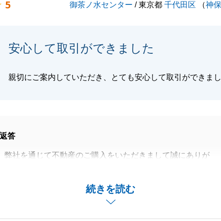
5
御茶ノ水センター
/ 東京都
千代田区
（
神
よろしくお願い申し上げます。
安心して取引ができました
閉じる
親切にご案内していただき、とても安心して取引ができま
返答
、弊社を通じて不動産のご購入をいただきまして誠にありが
た。
しいところ諸々のお手続きに快くご協力いただきましたこと
続きを読む
上げます。
物件でしたが、T様にご購入いただき売主様も私も嬉しく思