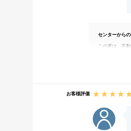
センターからの
この度は、不動
とうございまし
K様に快く迅速
ことができまし
心より感謝申し
また何かK様の
お客様評価
ださい。
この度は大変お
T様
今後ともどうぞ