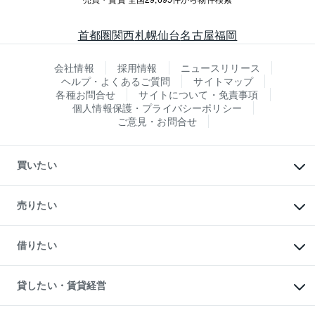
首都圏
関西
札幌
仙台
名古屋
福岡
会社情報
採用情報
ニュースリリース
ヘルプ・よくあるご質問
サイトマップ
各種お問合せ
サイトについて・免責事項
個人情報保護・プライバシーポリシー
ご意見・お問合せ
買いたい
マンションの購入
新築・分譲マンションの購入
売りたい
中古マンションの購入
一戸建ての購入
マンションの売却・査定
新築一戸建ての購入
一戸建ての売却・査定
借りたい
中古一戸建ての購入
土地の売却・査定
土地の購入
スピードAI査定
不動産購入の流れ
物件を借りる
不動産売却について
注目キーワード物件特集
オフィス・店舗の賃貸
貸したい・賃貸経営
不動産査定について
購入ガイド
借りるときの流れ
売却サービス
借りるガイド
不動産売却の流れ
無料賃料査定