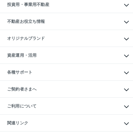
多言語対応
不動産買換えの流れ
マンション賃料データ
投資用・事業用不動産
売却ガイド
賃貸管理プラン
English
繁体中文
簡体中文
リロケーションについて
投資用不動産
貸すときの流れ
事業用不動産
不動産お役立ち情報
貸すガイド
マンション投資
投資用マンション
不動産AIアドバイザー Tellus Talk
マンション一棟
マンションライブラリー
オリジナルブランド
アパート経営
人気マンションランキング
アパート投資用物件
暮らしに役立つ不動産メディア

収益物件
当社売主リノベーションマンション
「Lnote」
ビル購入（ビル一棟）
一棟リノベーションマンション

資産運用・活用
不動産相場・不動産価格情報
投資用不動産の売却査定
L`GENTE（ルジェンテ）
不動産売却FAQ
事業用不動産の売却査定
区分リノベーションマンション

不動産コラム・ニュース
等価交換事業
海外不動産
Lideas（リディアス）
不動産用語集
不動産M&A
各種サポート
投資用一棟レジデンスWELL

不動産なんでもネット相談室
アセットマネジメント・出資
SQUARE（ウェルスクエア）
住まいの税金
不動産小口投資

シニア向けサポート
物件一括検索（購入＆賃貸）
LEGACIA（レガシア）
相続サポート
ご契約者さまへ
リフォームサポート
ご契約者さまサポートメニュー
ご紹介・再契約特典
ご利用について
入居者様専用-各種ご案内（賃貸）
東急こすもす会「こすもすWeb」
本人確認に関するお客様へのお願い
金融商品取引について
関連リンク
東急リバブル ソーシャルメディアポリシー
ご意見・お問い合わせ（金融商品取引専用の相談・お問い合わせ窓口）