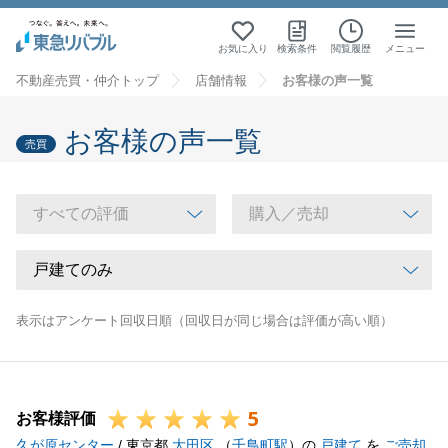
お気に入り
検索条件
閲覧履歴
メニュー
不動産売買・仲介トップ
店舗情報
お客様の声一覧
お客様の声一覧
売買
表示はアンケート回収日順（回収日が同じ場合は評価が高い順）
5
お客様評価
久が原センター
/ 東京都
大田区
（
千鳥町駅
）の
戸建て
を
ご売却