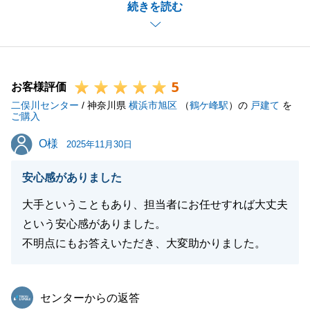
続きを読む
無事に年内に売却を完了できたとのこと、心より安堵
いたしました。
一方で、お客様からの貴重なご意見は、社内の担当者
および組織全体で共有し、チェック体制や進捗報告の
5
仕組みを抜本的に見直し、今後の品質向上に繋げてま
お客様評価
二俣川センター
いる所存です。
/ 神奈川県
横浜市旭区
（
鶴ケ峰駅
）の
戸建て
を
ご購入
この度のご取引、そして率直なご意見を賜りましたこ
O様
O様
とに、改めて心より感謝申し上げます。
2025年11月30日
安心感がありました
大手ということもあり、担当者にお任せすれば大丈夫
閉じる
という安心感がありました。
不明点にもお答えいただき、大変助かりました。
東急リバブル
センターからの返答