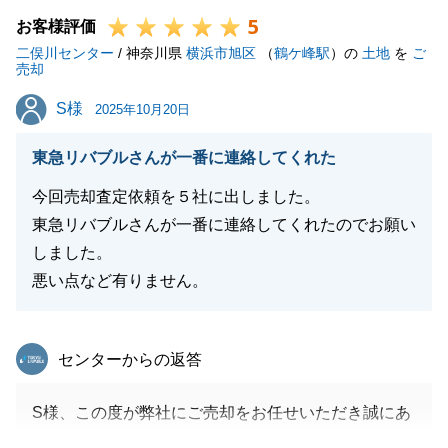
5
お客様評価
二俣川センター
/ 神奈川県
横浜市旭区
（
鶴ケ峰駅
）の
土地
を
ご
売却
閉じる
S様
S様
2025年10月20日
東急リバブルさんが一番に連絡してくれた
今回売却査定依頼を５社に出しました。
東急リバブルさんが一番に連絡してくれたのでお願い
しました。
悪い点など有りません。
東急リバブル
センターからの返答
S様、この度が弊社にご売却をお任せいただき誠にあ
りがとうございます。