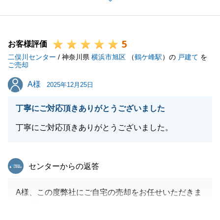
お住み替えがうまく行えたこともT様のご協力があっ
たからです。ありがとうございました。
5
お客様評価
二俣川センター
/ 神奈川県
横浜市旭区
（
鶴ケ峰駅
）の
戸建て
を
閉じる
ご売却
A様
A様
2025年12月25日
丁寧にご対応頂きありがとうございました
丁寧にご対応頂きありがとうございました。
東急リバブル
センターからの返答
A様、この度弊社にご自宅の売却をお任せいただきま
して誠にありがとうございました。
販売開始後まもなく買い手様が見つかり良かったと思