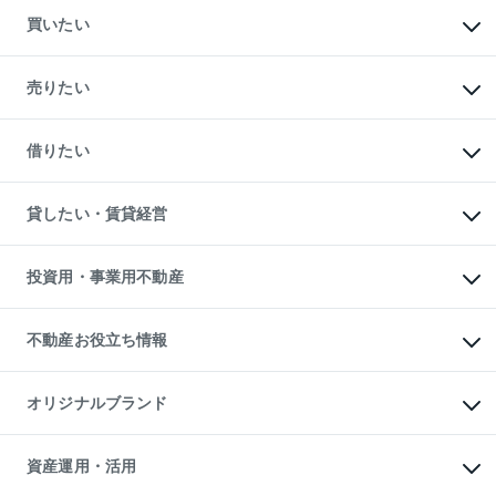
買いたい
マンションの購入
新築・分譲マンションの購入
売りたい
中古マンションの購入
一戸建ての購入
マンションの売却・査定
新築一戸建ての購入
一戸建ての売却・査定
借りたい
中古一戸建ての購入
土地の売却・査定
土地の購入
スピードAI査定
不動産購入の流れ
物件を借りる
不動産売却について
注目キーワード物件特集
オフィス・店舗の賃貸
貸したい・賃貸経営
不動産査定について
購入ガイド
借りるときの流れ
売却サービス
借りるガイド
不動産売却の流れ
無料賃料査定
多言語対応
不動産買換えの流れ
マンション賃料データ
投資用・事業用不動産
売却ガイド
賃貸管理プラン
English
繁体中文
簡体中文
リロケーションについて
投資用不動産
貸すときの流れ
事業用不動産
不動産お役立ち情報
貸すガイド
マンション投資
投資用マンション
不動産AIアドバイザー Tellus Talk
マンション一棟
マンションライブラリー
オリジナルブランド
アパート経営
人気マンションランキング
アパート投資用物件
暮らしに役立つ不動産メディア

収益物件
当社売主リノベーションマンション
「Lnote」
ビル購入（ビル一棟）
一棟リノベーションマンション

資産運用・活用
不動産相場・不動産価格情報
投資用不動産の売却査定
L`GENTE（ルジェンテ）
不動産売却FAQ
事業用不動産の売却査定
区分リノベーションマンション
