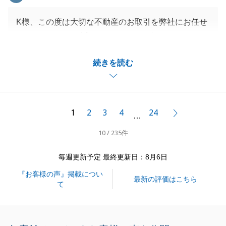
K様、この度は大切な不動産のお取引を弊社にお任せ
いただきまして、誠にありがとうございました。
K様のご協力もあり、ご売却活動をスムーズに終えら
続きを読む
れました。
不動産のお取引を通して、Ｋ様とお会いできたこと嬉
しく思います。
不動産のお取引は、お引き渡し後からが、本当のお付
1
2
3
4
24
次へ
…
き合いの始まりと考えております。
10 / 235件
今後もＫ様やＫ様の周り大切な方がお困りの際は是非
ともお気軽にご相談下さい。
毎週更新予定 最終更新日：8月6日
引き続きよろしくお願いいたします。
『お客様の声』掲載につい
最新の評価はこちら
て
閉じる