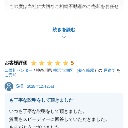
この度は当社に大切なご相続不動産のご売却をお任せ
くださいまして、誠にありがとうございました。
F様にはご協力ならびにご負担をおかけする事もあっ
続きを読む
た事と存じますが、無事にお引渡しを迎えられました
のもF様のおかげでございます、重ねて御礼申し上げ
ます。
今後につきましても、身近で不動産に関してお困りの
5
事がございましたら、いつでもお気軽に「東急リバブ
お客様評価
二俣川センター
ル」を頼って頂けますと大変嬉しく思います。
/ 神奈川県
横浜市旭区
（
鶴ケ峰駅
）の
戸建て
を
ご売却
引き続き、どうぞよろしくお願い申し上げます。
S様
S様
2025年12月25日
も丁寧な説明をして頂きました
閉じる
いつも丁寧な説明をして頂きました。
質問もスピーディーに回答していただきました。
ありがとうございました。