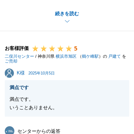
お引き渡しまでの測量のご挨拶やお手続きにたくさん
続きを読む
のご協力をいただきありがとうございました。
今後も引き続き末永くどうぞよろしくお願い申し上げ
ます。
5
お客様評価
二俣川センター
/ 神奈川県
横浜市旭区
（
鶴ケ峰駅
）の
戸建て
を
閉じる
ご売却
K様
K様
2025年10月5日
満点です
満点です。
いうことありません。
東急リバブル
センターからの返答