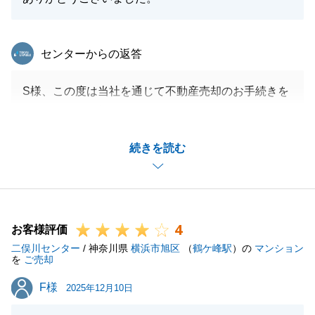
東急リバブル
センターからの返答
S様、この度は当社を通じて不動産売却のお手続きを
ありがとうございました。
対象不動産の持つ魅力と課題から、売買契約から残代
続きを読む
金決済までの間にもたくさんのご協力をいただき誠に
ありがとうございます。
引き続き今後ともお手伝いできるよう取り組んでまい
ります。
4
何卒どうぞよろしくお願い申し上げます。
お客様評価
二俣川センター
/ 神奈川県
横浜市旭区
（
鶴ケ峰駅
）の
マンション
を
ご売却
F様
F様
2025年12月10日
閉じる