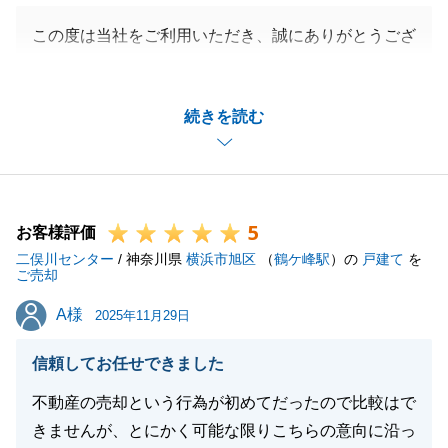
この度は当社をご利用いただき、誠にありがとうござ
いました。
初めての不動産購入という事もあり、ご不安な点もあ
続きを読む
ったかと存じますが、Ｏ様ご夫婦のご協力の甲斐もあ
り、大変スムーズなお取引となりました。
是非、素敵なご自宅を建築なさって下さい。引き続
き、何卒、よろしくお願い申し上げます。
5
お客様評価
二俣川センター
/ 神奈川県
横浜市旭区
（
鶴ケ峰駅
）の
戸建て
を
ご売却
閉じる
A様
A様
2025年11月29日
信頼してお任せできました
不動産の売却という行為が初めてだったので比較はで
きませんが、とにかく可能な限りこちらの意向に沿っ