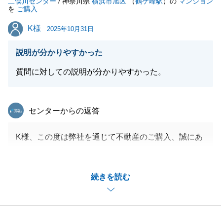
二俣川センター
/ 神奈川県
横浜市旭区
（
鶴ケ峰駅
）の
マンション
を
ご購入
閉じる
K様
K様
2025年10月31日
説明が分かりやすかった
質問に対しての説明が分かりやすかった。
東急リバブル
センターからの返答
K様、この度は弊社を通じて不動産のご購入、誠にあ
りがとうございます。
ご遠方からお住み替えにつき、限られたお時間を購入
続きを読む
のご検討のためにいただき、ありがとうございまし
た。
引き続き新生活スタート後も末永くどうぞよろしくお
願い申し上げます。