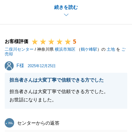
続きを読む
っております。
今後、身の回りに不動産に関することでお困りのお客
様がいらっしゃいましたら是非、弊社をご紹介いただ
けますと幸いです。
5
お客様評価
二俣川センター
/ 神奈川県
横浜市旭区
（
鶴ケ峰駅
）の
土地
を
ご
売却
閉じる
F様
F様
2025年12月25日
担当者さんは大変丁寧で信頼できる方でした
担当者さんは大変丁寧で信頼できる方でした。
お世話になりました。
東急リバブル
センターからの返答