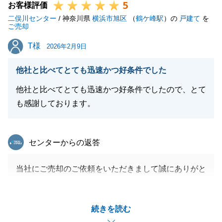
5
お客様評価
二俣川センター
/ 神奈川県
横浜市旭区
（
鶴ケ峰駅
）の
戸建て
を
ご売却
T様
T様
2026年2月9日
他社と比べてとても迅速かつ好条件でした
他社と比べてとても迅速かつ好条件でしたので、とて
も感謝しております。
東急リバブル
センターからの返答
当社にご売却のご依頼をいただきまして誠にありがと
うございました。
できる限りご不安を解消しつつ良い条件で進めること
続きを読む
が出来るように注力いたしました。